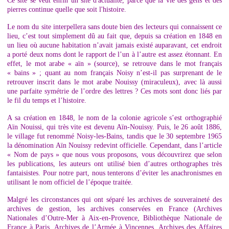
Ce site se veut enfin un site d'actualité, parce que la vie des gens et des
pierres continue quelle que soit l'histoire.
Le nom du site interpellera sans doute bien des lecteurs qui connaissent ce
lieu, c’est tout simplement dû au fait que, depuis sa création en 1848 en
un lieu où aucune habitation n’avait jamais existé auparavant, cet endroit
a porté deux noms dont le rapport de l’un à l’autre est assez étonnant. En
effet, le mot arabe « aïn » (source), se retrouve dans le mot français
« bains » ; quant au nom français Noisy n’est-il pas surprenant de le
retrouver inscrit dans le mot arabe Nouissy (miraculeux), avec là aussi
une parfaite symétrie de l’ordre des lettres ? Ces mots sont donc liés par
le fil du temps et l’histoire.
A sa création en 1848, le nom de la colonie agricole s’est orthographié
Aïn Nouissi, qui très vite est devenu Aïn-Nouissy. Puis, le 26 août 1886,
le village fut renommé Noisy-les-Bains, tandis que le 30 septembre 1965
la dénomination Aïn Nouissy redevint officielle. Cependant, dans l’article
« Nom de pays » que nous vous proposons, vous découvrirez que selon
les publications, les auteurs ont utilisé bien d’autres orthographes très
fantaisistes. Pour notre part, nous tenterons d’éviter les anachronismes en
utilisant le nom officiel de l’époque traitée.
Malgré les circonstances qui ont séparé les archives de souveraineté des
archives de gestion, les archives conservées en France (Archives
Nationales d’Outre-Mer à Aix-en-Provence, Bibliothèque Nationale de
France à Paris, Archives de l’Armée à Vincennes, Archives des Affaires