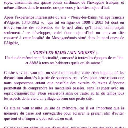
soyez disséminés aux quatre points cardinaux de l'hexagone français, et
même ailleurs dans le monde, ou que vous y habitiez aujourd'hui.
Après l'expérience intéressante du site « Noisy-les-Bains, village français
d'Algérie, 1848-1962 », qui fut en ligne de 1998 à 2003 (et dont on
trouve encore des références sur le net) alors qu'Internet commençait
seulement à se développer, voici donc aujourd’hui un nouveau site
consacré à cette localité du Mostaganémois situé dans le nord-ouest de
l'Algérie,
«
NOISY-LES-BAINS / AIN NOUISSY
».
Un site de mémoire et d'actualité, consacré à toutes les époques de ce lieu
et dédié à tous ses habitants quels qu’ils soient !
Ce site se veut avant tout un site documentaire, voire ethnologique, où les
thèmes sont abordés à partir de sources sures : c’est pour cette raison que
nous proposerons autant que possible des extraits de textes d’époque
permettant de comprendre les mentalités passées, sans les juger avec un
esprit d'aujourd'hui. Nous essaierons ainsi de traiter au fil du temps tous
les aspects de la vie d'un village devenu une petite cité.
Ce site se veut ensuite un site de mémoire, car il est important que la
mémoire du passé soit sauvegardée pour éclairer le présent afin d'éviter
que tout et n’importe quoi soit dit ou écrit.