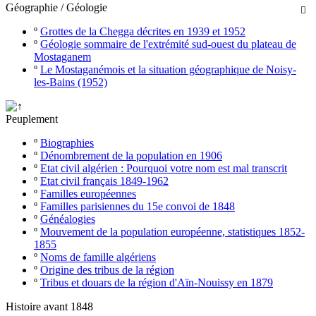
Géographie / Géologie

º
Grottes de la Chegga décrites en 1939 et 1952
º
Géologie sommaire de l'extrémité sud-ouest du plateau de
Mostaganem
º
Le Mostaganémois et la situation géographique de Noisy-
les-Bains (1952)
Peuplement
º
Biographies
º
Dénombrement de la population en 1906
º
Etat civil algérien : Pourquoi votre nom est mal transcrit
º
Etat civil français 1849-1962
º
Familles européennes
º
Familles parisiennes du 15e convoi de 1848
º
Généalogies
º
Mouvement de la population européenne, statistiques 1852-
1855
º
Noms de famille algériens
º
Origine des tribus de la région
º
Tribus et douars de la région d'Aïn-Nouissy en 1879
Histoire avant 1848