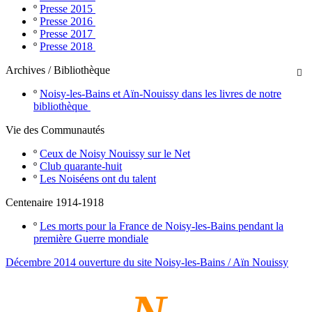
º
Presse 2015
º
Presse 2016
º
Presse 2017
º
Presse 2018
Archives / Bibliothèque

º
Noisy-les-Bains et Aïn-Nouissy dans les livres de notre
bibliothèque
Vie des Communautés
º
Ceux de Noisy Nouissy sur le Net
º
Club quarante-huit
º
Les Noiséens ont du talent
Centenaire 1914-1918
º
Les morts pour la France de Noisy-les-Bains pendant la
première Guerre mondiale
Décembre 2014 ouverture du site Noisy-les-Bains / Aïn Nouissy