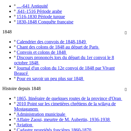
º
....-641 Antiquité
º
.641-1516 Période arabe
º
1516-1830 Période turque
º
1830-1848 Conquête française
1848

º
Calendrier des convois de 1848-1849
º
Chant des colons de 1848 au départ de Paris
º
Convois et colons de 1848
º
Discours prononcés lors du départ du 1er convoi le 8
octobre 1848
º
Journal d'un colon du 12e convoi de 1848 par Vivant
Beaucé
º
Pour en savoir un peu plus sur 1848
Histoire depuis 1848

º
1865, Itinéraire de quelques routes de la province d'Oran
º
2010 Point sur les cimetières chrétiens de la wilaya de
Mostaganem
º
Administration municipale
º
Affaire Zaoui, meurtre de M. Aubertin, 1936-1938
º
Aviation
º
Cadastre propriétés foncières 1860-1870