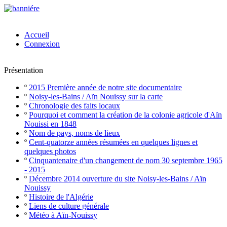
Accueil
Connexion
Présentation
º
2015 Première année de notre site documentaire
º
Noisy-les-Bains / Aïn Nouissy sur la carte
º
Chronologie des faits locaux
º
Pourquoi et comment la création de la colonie agricole d'Aïn
Nouissi en 1848
º
Nom de pays, noms de lieux
º
Cent-quatorze années résumées en quelques lignes et
quelques photos
º
Cinquantenaire d'un changement de nom 30 septembre 1965
- 2015
º
Décembre 2014 ouverture du site Noisy-les-Bains / Aïn
Nouissy
º
Histoire de l'Algérie
º
Liens de culture générale
º
Météo à Aïn-Nouissy