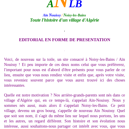
N
A
LB
N
N
Aïn
ouissy
/
oisy-les-Bains
Toute l'histoire d'un village d'Algérie
.
EDITORIAL EN FORME DE PRESENTATION
.
Voici, de nouveau sur la toile, un site consacré à Noisy-les-Bains / Aïn
Nouissy ! Et peu importe de ces deux noms celui que vous préfèrerez,
l'important pour nous est d'abord d'être présents pour vous parler de ce
lieu, ensuite que vous nous rendiez visite et enfin que, après votre visite,
vous reveniez souvent parce que vous aurez trouvé ici des choses
intéressantes.
Quelle est notre motivation ? Nos arrière-grands-parents sont nés dans ce
village d'Algérie qui, en ce temps-là, s'appelait Aïn-Nouissy. Nous y
sommes nés aussi, mais alors il s'appelait Noisy-les-Bains. Ce petit
village, devenu un gros bourg, s'appelle de nouveau Aïn Nouissy. Quel
que soit son nom, il s'agit du même lieu sur lequel nous portons, les uns
et les autres, un regard différent. Son histoire et son évolution nous
intéresse, aussi souhaitons-nous partager cet intérêt avec vous, que vous