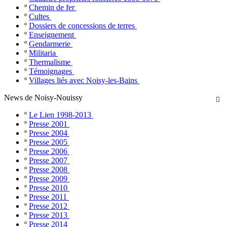
º
Chemin de fer
º
Cultes
º
Dossiers de concessions de terres
º
Enseignement
º
Gendarmerie
º
Militaria
º
Thermalisme
º
Témoignages
º
Villages liés avec Noisy-les-Bains
News de Noisy-Nouissy

º
Le Lien 1998-2013
º
Presse 2001
º
Presse 2004
º
Presse 2005
º
Presse 2006
º
Presse 2007
º
Presse 2008
º
Presse 2009
º
Presse 2010
º
Presse 2011
º
Presse 2012
º
Presse 2013
º
Presse 2014