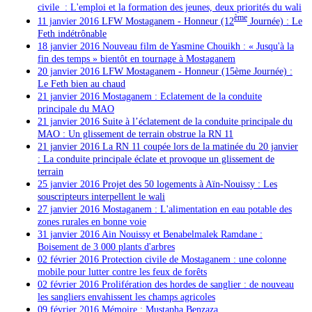
civile : L'emploi et la formation des jeunes, deux priorités du wali
ème
11 janvier 2016
LFW Mostaganem - Honneur (12
Journée) : Le
Feth indétrônable
18 janvier 2016 Nouveau film de Yasmine Chouikh : « Jusqu'à la
fin des temps » bientôt en tournage à Mostaganem
20 janvier 2016
LFW Mostaganem - Honneur (15ème Journée) :
Le Feth bien au chaud
21 janvier 2016 Mostaganem : Eclatement de la conduite
principale du MAO
21 janvier 2016
Suite à l’éclatement de la conduite principale du
MAO : Un glissement de terrain obstrue la RN 11
21 janvier 2016
La RN 11 coupée lors de la matinée du 20 janvier
: La conduite principale éclate et provoque un glissement de
terrain
25 janvier 2016
Projet des 50 logements à Aïn-Nouissy : Les
souscripteurs interpellent le wali
27 janvier 2016 Mostaganem : L'alimentation en eau potable des
zones rurales en bonne voie
31 janvier 2016 Ain Nouissy et Benabelmalek Ramdane :
Boisement de 3 000 plants d'arbres
02 février 2016 Protection civile de Mostaganem : une colonne
mobile pour lutter contre les feux de forêts
02 février 2016 Prolifération des hordes de sanglier : de nouveau
les sangliers envahissent les champs agricoles
09 février 2016 Mémoire : Mustapha Benzaza