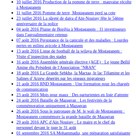
10 juillet 2016 Production de la pomme de terre : mauvaise récolte
à Mostaganem
11 juillet 2016 Pomme de terre, Mostaganem perd sa cote
23 juillet 2016 La sûreté de daïra d'Aïn-Nouissy fête le 54ème
anniversaire de la police
04 août 2016 Plaine de Bordjia à Mostaganem : 11 investisseurs
dans l'agroalimentaire retenus
07 août 2016 Persistance de la canicule et des maladies : Lourdes
pertes en milieu avicole à Mostaganem
13 août 2016
Ligue de football de la wilaya de Mostaganem :
Visite d’inspection des stades
16 août 2016
Assemblée générale élective (AGE) : Le jeune Bellil
Amine élu Président de l'Association ''NRAN''
18 août 2016 La Grande Sebkha, la Mactaa, le lac Télamine et les
Salines d’Arzew désertés par les oiseaux migrateurs
21 août 2016 RND Mostaganem : Une formation pour les chargés
de communication
23 août 2016 Mots pour maux : Des parturientes en liste d'attente
24 août 2016 Bataille de Mazagran : Les festivités de la
commémoration uniquement à Mazagran
26 août 2016 Sous le patronage de M. le wali de Mostaganem :
Mostaganem commémore la grande bataille de Mazagran
29 août 2016
APC d'Aïn Nouissy : Le maire et le chef du
personnel devant le juge le 31 août
01 septembre 2016 SA Mohammadia, une ptéparation satisfaisante