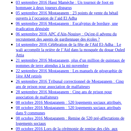
03 septembre 2016 Hassi Mamèche : Un tournoi de foot en
hommage à deux joueurs disparus
05 septembre 2016
Mostaganem : 23 points de vente du bétail
ouverts à l’occasion de l’aid El Adha
06 septembre 2016 Mostaganem : Eucalyptus de bordure, une
éradication déguisée
06 septembre 2016
APC d'Aïn-Nouissy : Qu'est-il advenu du
recrutement des agents de gardiennage des écoles ?
14 septembre 2016
Célébration de la fête de l'Aïd El-Adha : Le
wali accomplit la prière de l’Aid dans la mosquée du douar Ouled
Attia
21 septembre 2016 Mostaganem, plus d'un million de quintaux de
pommes de terre attendus à la mi-novembre
22 septembre 2016 Mostaganem : Les manuels de géographie de
1ère AM retirés
26 septembre 2016 Tribunal correctionnel de Mostaganem : Cinq
ans de prison pour association de malfaiteurs
28 septembre 2016 Mostaganem : Cinq ans de prison pour
association de malfaiteurs
08 octobre 2016 Mostaganem : 520 logements sociaux attribués.
08 octobre 2016 Mostaganem : 520 logements sociaux attribués
dans 9 communes
08 octobre 2016
Mostaganem : Remise de 520 pré-affectations de
logements sociaux
09 octobre 2016
Lors de la cérémonie de remise des clés aux