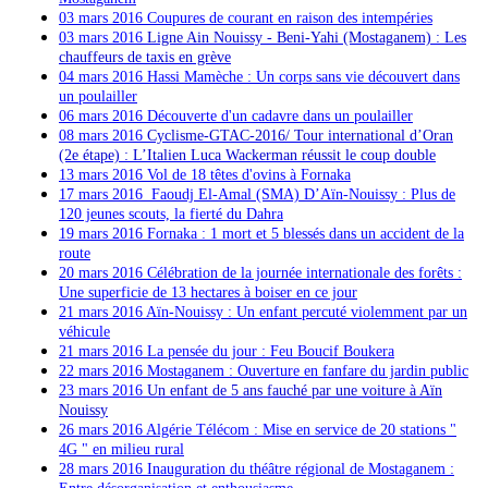
03 mars 2016 Coupures de courant en raison des intempéries
03 mars 2016
Ligne Ain Nouissy - Beni-Yahi (Mostaganem) : Les
chauffeurs de taxis en grève
04 mars 2016 Hassi Mamèche : Un corps sans vie découvert dans
un poulailler
06 mars 2016 Découverte d'un cadavre dans un poulailler
08 mars 2016
Cyclisme-GTAC-2016/ Tour international d’Oran
(2e étape) : L’Italien Luca Wackerman réussit le coup double
13 mars 2016 Vol de 18 têtes d'ovins à Fornaka
17 mars 2016
Faoudj El-Amal (SMA) D’Aïn-Nouissy : Plus de
120 jeunes scouts, la fierté du Dahra
19 mars 2016 Fornaka : 1 mort et 5 blessés dans un accident de la
route
20 mars 2016 Célébration de la journée internationale des forêts :
Une superficie de 13 hectares à boiser en ce jour
21 mars 2016 Aïn-Nouissy : Un enfant percuté violemment par un
véhicule
21 mars 2016 La pensée du jour : Feu Boucif Boukera
22 mars 2016 Mostaganem : Ouverture en fanfare du jardin public
23 mars 2016
Un enfant de 5 ans fauché par une voiture à Aïn
Noui
ssy
26 mars 2016 Algérie Télécom : Mise en service de 20 stations "
4G " en milieu rural
28 mars 2016 Inauguration du théâtre régional de Mostaganem :