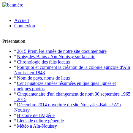
Accueil
Connexion
Présentation
º
2015 Première année de notre site documentaire
º
Noisy-les-Bains / Aïn Nouissy sur la carte
º
Chronologie des faits locaux
º
Pourquoi et comment la création de la colonie agricole d'Aïn
Nouissi en 1848
º
Nom de pays, noms de lieux
º
Cent-quatorze années résumées en quelques lignes et
quelques photos
º
Cinquantenaire d'un changement de nom 30 septembre 1965
- 2015
º
Décembre 2014 ouverture du site Noisy-les-Bains / Aïn
Nouissy
º
Histoire de l'Algérie
º
Liens de culture générale
º
Météo à Aïn-Nouissy