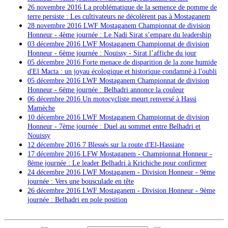
26 novembre 2016 La problématique de la semence de pomme de
terre persiste : Les cultivateurs ne décolèrent pas à Mostaganem
28 novembre 2016 LWF Mostaganem Championnat de division
Honneur - 4ème journée : Le Nadi Sirat s’empare du leadership
03 décembre 2016 LWF Mostaganem Championnat de division
Honneur - 6ème journée : Nouissy - Sirat l’affiche du jour
05 décembre 2016 Forte menace de disparition de la zone humide
d'El Macta : un joyau écologique et historique condamné à l'oubli
05 décembre 2016
LWF Mostaganem Championnat de division
Honneur - 6ème journée : Belhadri annonce la couleur
06 décembre 2016 Un motocycliste meurt renversé à Hassi
Mamèche
10 décembre 2016
LWF Mostaganem Championnat de division
Honneur - 7ème journée : Duel au sommet entre Belhadri et
Nouissy
12 décembre 2016 7 Blessés sur la route d'El-Hassiane
17 décembre 2016
LFW Mostaganem - Championnat Honneur -
8ème journée : Le leader Belhadri à Krichiche pour confirmer
24 décembre 2016
LWF Mostaganem - Division Honneur - 9ème
journée : Vers une bousculade en tête
26 décembre 2016
LWF Mostaganem - Division Honneur - 9ème
journée : Belhadri en pole position