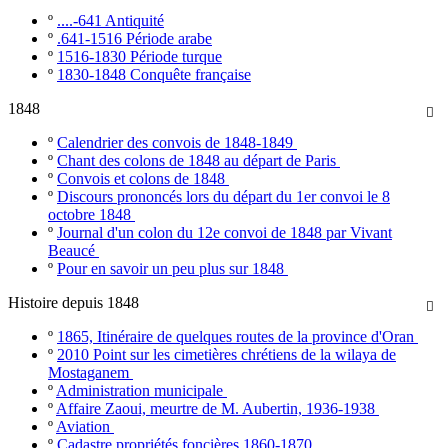
º
....-641 Antiquité
º
.641-1516 Période arabe
º
1516-1830 Période turque
º
1830-1848 Conquête française
1848

º
Calendrier des convois de 1848-1849
º
Chant des colons de 1848 au départ de Paris
º
Convois et colons de 1848
º
Discours prononcés lors du départ du 1er convoi le 8
octobre 1848
º
Journal d'un colon du 12e convoi de 1848 par Vivant
Beaucé
º
Pour en savoir un peu plus sur 1848
Histoire depuis 1848

º
1865, Itinéraire de quelques routes de la province d'Oran
º
2010 Point sur les cimetières chrétiens de la wilaya de
Mostaganem
º
Administration municipale
º
Affaire Zaoui, meurtre de M. Aubertin, 1936-1938
º
Aviation
º
Cadastre propriétés foncières 1860-1870