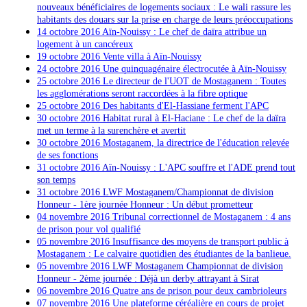
nouveaux bénéficiaires de logements sociaux : Le wali rassure les
habitants des douars sur la prise en charge de leurs préoccupations
14 octobre 2016 Aïn-Nouissy : Le chef de daïra attribue un
logement à un cancéreux
19 octobre 2016 Vente villa à Aïn-Nouissy
24 octobre 2016 Une quinquagénaire électrocutée à Aïn-Nouissy
25 octobre 2016 Le directeur de l'UOT de Mostaganem : Toutes
les agglomérations seront raccordées à la fibre optique
25 octobre 2016 Des habitants d'El-Hassiane ferment l'APC
30 octobre 2016
Habitat rural à El-Haciane : Le chef de la daïra
met un terme à la surenchère et avertit
30 octobre 2016 Mostaganem, la directrice de l'éducation relevée
de ses fonctions
31 octobre 2016
Aïn-Nouissy : L'APC souffre et l'ADE prend tout
son temps
31 octobre 2016
LWF Mostaganem/Championnat de division
Honneur - 1ère journée Honneur : Un début prometteur
04 novembre 2016 Tribunal correctionnel de Mostaganem : 4 ans
de prison pour vol qualifié
05 novembre 2016 Insuffisance des moyens de transport public à
Mostaganem : Le calvaire quotidien des étudiantes de la banlieue.
05 novembre 2016
LWF Mostaganem Championnat de division
Honneur - 2ème journée : Déjà un derby attrayant à Sirat
06 novembre 2016 Quatre ans de prison pour deux cambrioleurs
07 novembre 2016 Une plateforme céréalière en cours de projet