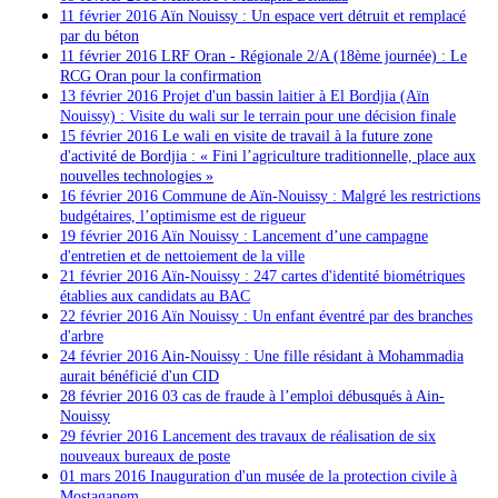
11 février 2016
Aïn Nouissy : Un espace vert détruit et remplacé
par du béton
11 février 2016
LRF Oran - Régionale 2/A (18ème journée) : Le
RCG Oran pour la confirmation
13 février 2016 Projet d'un bassin laitier à El Bordjia (Aïn
Nouissy) : Visite du wali sur le terrain pour une décision finale
15 février 2016
Le wali en visite de travail à la future zone
d'activité de Bordjia : « Fini l’agriculture traditionnelle, place aux
nouvelles technologies »
16 février 2016 Commune de Aïn-Nouissy : Malgré les restrictions
budgétaires, l’optimisme est de rigueur
19 février 2016 Aïn Nouissy : Lancement d’une campagne
d'entretien et de nettoiement de la ville
21 février 2016 Aïn-Nouissy : 247 cartes d'identité biométriques
établies aux candidats au BAC
22 février 2016 Aïn Nouissy : Un enfant éventré par des branches
d'arbre
24 février 2016
Ain-Nouissy : Une fille résidant à Mohammadia
aurait bénéficié d'un CID
28 février 2016
03 cas de fraude à l’emploi débusqués à Ain-
Noui
ssy
29 février 2016 Lancement des travaux de réalisation de six
nouveaux bureaux de poste
01 mars 2016 Inauguration d'un musée de la protection civile à
Mostaganem