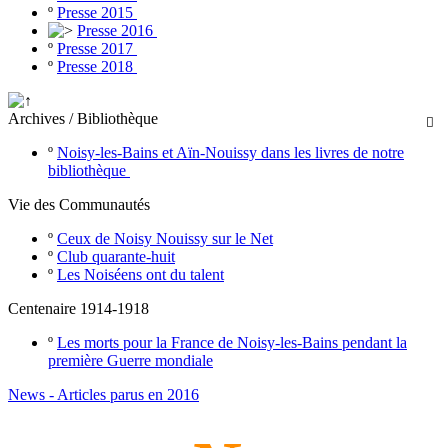
º
Presse 2015
Presse 2016
º
Presse 2017
º
Presse 2018
Archives / Bibliothèque

º
Noisy-les-Bains et Aïn-Nouissy dans les livres de notre
bibliothèque
Vie des Communautés
º
Ceux de Noisy Nouissy sur le Net
º
Club quarante-huit
º
Les Noiséens ont du talent
Centenaire 1914-1918
º
Les morts pour la France de Noisy-les-Bains pendant la
première Guerre mondiale
News - Articles parus en 2016