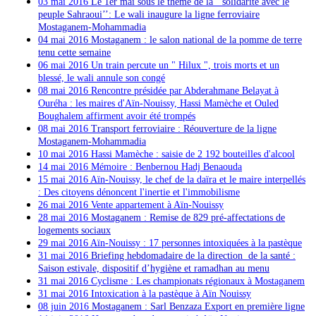
03 mai 2016
Le 1er mai sous le thème de la ‘’solidarité avec le
peuple Sahraoui’’: Le wali inaugure la ligne ferroviaire
Mostaganem-Mohammadia
04 mai 2016 Mostaganem : le salon national de la pomme de terre
tenu cette semaine
06 mai 2016 Un train percute un " Hilux ", trois morts et un
blessé, le wali annule son congé
08 mai 2016 Rencontre présidée par Abderahmane Belayat à
Ouréha : les maires d'Aïn-Nouissy, Hassi Mamèche et Ouled
Boughalem affirment avoir été trompés
08 mai 2016
Transport ferroviaire : Réouverture de la ligne
Mostaganem-Mohammadia
10 mai 2016 Hassi Mamèche : saisie de 2 192 bouteilles d'alcool
14 mai 2016 Mémoire : Benbernou Hadj Benaouda
15 mai 2016 Aïn-Nouissy, le chef de la daïra et le maire interpellés
: Des citoyens dénoncent l'inertie et l'immobilisme
26 mai 2016 Vente appartement à Aïn-Nouissy
28 mai 2016
Mostaganem : Remise de 829 pré-affectations de
logements sociaux
29 mai 2016 Aïn-Nouissy : 17 personnes intoxiquées à la pastèque
31 mai 2016
Briefing hebdomadaire de la direction de la santé :
Saison estivale, dispositif d’hygiène et ramadhan au menu
31 mai 2016 Cyclisme : Les championats régionaux à Mostaganem
31 mai 2016 Intoxication à la pastèque à Aïn Nouissy
08 juin 2016
Mostaganem : Sarl Benzaza Export en première ligne