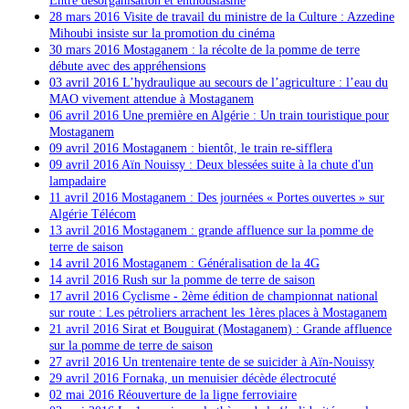
Entre désorganisation et enthousiasme
28 mars 2016
Visite de travail du ministre de la Culture : Azzedine
Mihoubi insiste sur la promotion du cinéma
30 mars 2016 Mostaganem : la récolte de la pomme de terre
débute avec des appréhensions
03 avril 2016 L’hydraulique au secours de l’agriculture : l’eau du
MAO vivement attendue à Mostaganem
06 avril 2016
Une première en Algérie : Un train touristique pour
Mostaganem
09 avril 2016 Mostaganem : bientôt, le train re-sifflera
09 avril 2016 Aïn Nouissy : Deux blessées suite à la chute d'un
lampadaire
11 avril 2016 Mostaganem : Des journées « Portes ouvertes » sur
Algérie Télécom
13 avril 2016 Mostaganem : grande affluence sur la pomme de
terre de saison
14 avril 2016 Mostaganem : Généralisation de la 4G
14 avril 2016 Rush sur la pomme de terre de saison
17 avril 2016 Cyclisme - 2ème édition de championnat national
sur route : Les pétroliers arrachent les 1ères places à Mostaganem
21 avril 2016
Sirat et Bouguirat (Mostaganem) : Grande affluence
sur la pomme de terre de saison
27 avril 2016 Un trentenaire tente de se suicider à Aïn-Nouissy
29 avril 2016 Fornaka, un menuisier décède électrocuté
02 mai 2016 Réouverture de la ligne ferroviaire