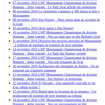
07 novembre 2016
LWF Mostaganem Championnat de division
Honneur - 2ème journée : Le Nadi Sirat affiche ses prétentions
08 novembre 2016 La clémentine s'annonce à 300 dinars le kilo à
Mostaganem
08 novembre 2016 Aîn-Nouissy : Deux morts dans un accident de
la route
10 novembre 2016 Deux morts à Aïn-Nouissy
10 novembre 2016
LWF Mostaganem Championnat de division
Honneur - 3ème journée : Vers un statu-quo en tête Belhadri-Sirat
11 novembre 2016 Direction des services agricoles de Mostaganem
: 2 millions de quintaux de pommes de terre attendus
14 novembre 2016
LWF Mostaganem Championnat de division
Honneur - 3ème journée : Le Nadi Ain Nouissy revient
17 novembre 2016
LWF Mostaganem Championnat de division
Honneur - 4ème journée : Vers une échappée de Sirat
20 novembre 2016
Architecture des mosquées en Algérie : On ne
construit pas n'importe comment
21 novembre 2016
LWF Mostaganem Championnat de division
Honneur - 4ème journée : Ain Nouissy se positionne
22 novembre 2016 El Haciane : Une passerelle vaut-elle la vie
d'un 14ème écolier ?
23 novembre
2016 Retard dans la livraison de la semence : Les
producteurs de pommes de terre montent au créneau
24 novembre 2016
LWF Mostaganem Championnat de division
Honneur - 4ème journée : Vers un regroupement en tête