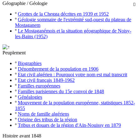
Géographie / Géologie

º
Grottes de la Chegga décrites en 1939 et 1952
º
Géologie sommaire de l'extrémité sud-ouest du plateau de
Mostaganem
º
Le Mostaganémois et la situation géographique de Noisy-
les-Bains (1952)
Peuplement
º
Biographies
º
Dénombrement de la population en 1906
º
Etat civil algérien : Pourquoi votre nom est mal transcrit
º
Etat civil français 1849-1962
º
Familles européennes
º
Familles parisiennes du 15e convoi de 1848
º
Généalogies
º
Mouvement de la population européenne, statistiques 1852-
1855
º
Noms de famille algériens
º
Origine des tribus de la région
º
Tribus et douars de la région d'Aïn-Nouissy en 1879
Histoire avant 1848