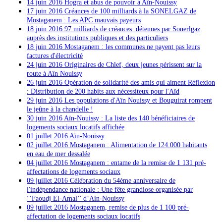
14 juin 2016 Hogra et abus de pouvoir à Aïn-Nouissy
17 juin 2016 Créances de 100 milliards à la SONELGAZ de
Mostaganem : Les APC mauvais payeurs
18 juin 2016
97 milliards de créances détenues par Sonerlgaz
auprès des institutions publiques et des particuliers
18 juin 2016 Mostaganem : les communes ne payent pas leurs
factures d'électricité
24 juin 2016 Originaires de Chlef, deux jeunes périssent sur la
route à Aïn Nouissy
26 juin 2016 Opération de solidarité des amis qui aiment Réflexion
: Distribution de 200 habits aux nécessiteux pour l'Aïd
29 juin 2016 Les populations d'Aïn Nouissy et Bouguirat rompent
le jeûne à la chandelle !
30 juin 2016 Aïn-Nouissy : La liste des 140 bénéficiaires de
logements sociaux locatifs affichée
01 juillet 2016 Aïn-Nouissy
02 juillet 2016
Mostaganem : Alimentation de 124.000 habitants
en eau de mer dessalée
04 juillet 2016 Mostaganem : entame de la remise de 1 131 pré-
affectations de logements sociaux
09 juillet 2016
Célébration du 54ème anniversaire de
l'indépendance nationale : Une fête grandiose organisée par
‘’Faoudj El-Amal’’ d’Ain-Nouissy
09 juillet 2016 Mostaganem, remise de plus de 1 100 pré-
affectation de logements sociaux locatifs