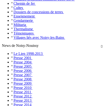
º
Chemin de fer
º
Cultes
º
Dossiers de concessions de terres
º
Enseignement
º
Gendarmerie
º
Militaria
º
Thermalisme
º
Témoignages
º
Villages liés avec Noisy-les-Bains
News de Noisy-Nouissy

º
Le Lien 1998-2013
º
Presse 2001
º
Presse 2004
º
Presse 2005
º
Presse 2006
º
Presse 2007
º
Presse 2008
º
Presse 2009
º
Presse 2010
º
Presse 2011
º
Presse 2012
º
Presse 2013
º
Presse 2014