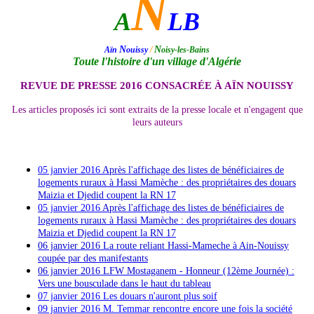
N
A
LB
N
N
Aïn
ouissy
/
oisy-les-Bains
Toute l'histoire d'un village d'Algérie
REVUE DE PRESSE 2016 CONSACRÉE À AÏN NOUISSY
Les articles proposés ici sont extraits de la presse locale et n'engagent que
leurs auteurs
.
05 janvier 2016
Après l'affichage des listes de bénéficiaires de
logements ruraux à Hassi Mamèche : des propriétaires des douars
Maizia et Djedid coupent la RN 17
05 janvier 2016
Après l'affichage des listes de bénéficiaires de
logements ruraux à Hassi Mamèche : des propriétaires des douars
Maizia et Djedid coupent la RN 17
06 janvier 2016 La route reliant Hassi-Mameche à Ain-
Noui
ssy
coupée par des manifestants
06 janvier 2016
LFW Mostaganem - Honneur (12ème Journée) :
Vers une bousculade dans le haut du tableau
07 janvier 2016 Les douars n'auront plus soif
09 janvier 2016 M. Temmar rencontre encore une fois la société