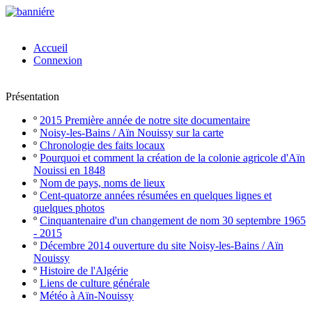
Accueil
Connexion
Présentation
º
2015 Première année de notre site documentaire
º
Noisy-les-Bains / Aïn Nouissy sur la carte
º
Chronologie des faits locaux
º
Pourquoi et comment la création de la colonie agricole d'Aïn
Nouissi en 1848
º
Nom de pays, noms de lieux
º
Cent-quatorze années résumées en quelques lignes et
quelques photos
º
Cinquantenaire d'un changement de nom 30 septembre 1965
- 2015
º
Décembre 2014 ouverture du site Noisy-les-Bains / Aïn
Nouissy
º
Histoire de l'Algérie
º
Liens de culture générale
º
Météo à Aïn-Nouissy