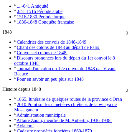
º
....-641 Antiquité
º
.641-1516 Période arabe
º
1516-1830 Période turque
º
1830-1848 Conquête française
1848

º
Calendrier des convois de 1848-1849
º
Chant des colons de 1848 au départ de Paris
º
Convois et colons de 1848
º
Discours prononcés lors du départ du 1er convoi le 8
octobre 1848
º
Journal d'un colon du 12e convoi de 1848 par Vivant
Beaucé
º
Pour en savoir un peu plus sur 1848
Histoire depuis 1848

º
1865, Itinéraire de quelques routes de la province d'Oran
º
2010 Point sur les cimetières chrétiens de la wilaya de
Mostaganem
º
Administration municipale
º
Affaire Zaoui, meurtre de M. Aubertin, 1936-1938
º
Aviation
º
Cadastre propriétés foncières 1860-1870