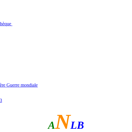
othèque
ière Guerre mondiale
53
N
A
LB