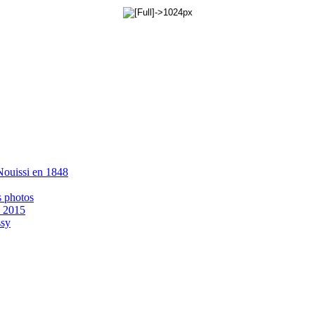
 Nouissi en 1848
s photos
- 2015
ssy