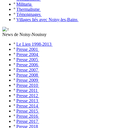
º
Militaria
º
Thermalisme
º
Témoignages
º
Villages liés avec Noisy-les-Bains
News de Noisy-Nouissy
º
Le Lien 1998-2013
º
Presse 2001
º
Presse 2004
º
Presse 2005
º
Presse 2006
º
Presse 2007
º
Presse 2008
º
Presse 2009
º
Presse 2010
º
Presse 2011
º
Presse 2012
º
Presse 2013
º
Presse 2014
º
Presse 2015
º
Presse 2016
º
Presse 2017
º
Presse 2018