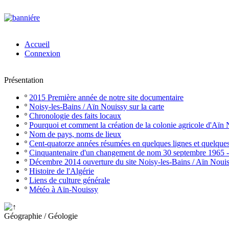
Accueil
Connexion
Présentation
º
2015 Première année de notre site documentaire
º
Noisy-les-Bains / Aïn Nouissy sur la carte
º
Chronologie des faits locaux
º
Pourquoi et comment la création de la colonie agricole d'Aïn
º
Nom de pays, noms de lieux
º
Cent-quatorze années résumées en quelques lignes et quelque
º
Cinquantenaire d'un changement de nom 30 septembre 1965 
º
Décembre 2014 ouverture du site Noisy-les-Bains / Aïn Noui
º
Histoire de l'Algérie
º
Liens de culture générale
º
Météo à Aïn-Nouissy
Géographie / Géologie