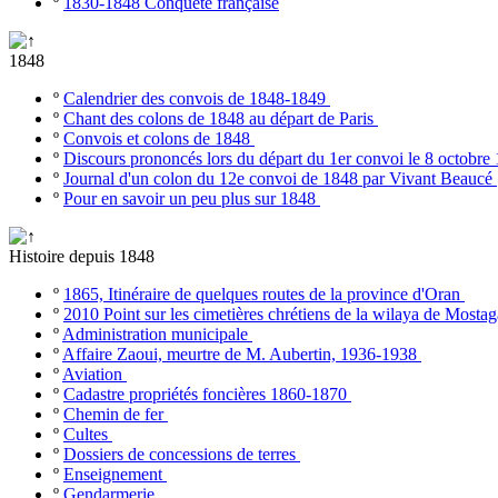
º
1830-1848 Conquête française
1848
º
Calendrier des convois de 1848-1849
º
Chant des colons de 1848 au départ de Paris
º
Convois et colons de 1848
º
Discours prononcés lors du départ du 1er convoi le 8 octobr
º
Journal d'un colon du 12e convoi de 1848 par Vivant Beaucé
º
Pour en savoir un peu plus sur 1848
Histoire depuis 1848
º
1865, Itinéraire de quelques routes de la province d'Oran
º
2010 Point sur les cimetières chrétiens de la wilaya de Most
º
Administration municipale
º
Affaire Zaoui, meurtre de M. Aubertin, 1936-1938
º
Aviation
º
Cadastre propriétés foncières 1860-1870
º
Chemin de fer
º
Cultes
º
Dossiers de concessions de terres
º
Enseignement
º
Gendarmerie