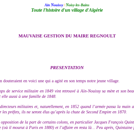
N
N
Aïn
ouissy
/
oisy-les-Bains
Toute l'histoire d'un village d'Algérie
MAUVAISE GESTION DU MAIRE REGNOULT
PRESENTATION
n douteraient en voici une qui a agité en son temps notre jeune village.
s de service militaire en 1849 vint retrouvé à Aïn-Nouissy sa mère et son beau
elle aussi à une famille de 1848.
ts directeurs militaires et, naturellement, en 1852 quand l’armée passa la main 
r les préfets, ils ne seront élus qu’après la chute de Second Empire en 1870.
opposition de la part de certains colons, en particulier Jacques François Quint
e (où il mourut à Paris en 1880) et l’affaire en resta là… Peu après, Quintaine