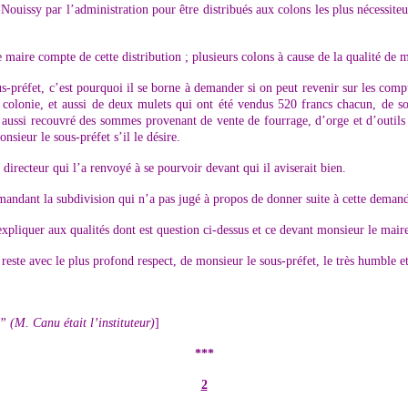
ouissy par l’administration pour être distribués aux colons les plus nécessiteu
 maire compte de cette distribution ; plusieurs colons à cause de la qualité d
-préfet, c’est pourquoi il se borne à demander si on peut revenir sur les comp
 la colonie, et aussi de deux mulets qui ont été vendus 520 francs chacun, d
 a aussi recouvré des sommes provenant de vente de fourrage, d’orge et d’outi
nsieur le sous-préfet s’il le désire.
irecteur qui l’a renvoyé à se pourvoir devant qui il aviserait bien.
mandant la subdivision qui n’a pas jugé à propos de donner suite à cette deman
xpliquer aux qualités dont est question ci-dessus et ce devant monsieur le mai
reste avec le plus profond respect, de monsieur le sous-préfet, le très humble et 
” (M. Canu était l’instituteur)
]
***
2