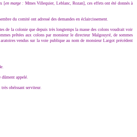
x [
en marge :
Mmes Villequier, Leblanc, Rozan], ces effets ont été donnés à
e membre du comité ont adressé des demandes en éclaircissement.
tes de la colonie que depuis très longtemps la masse des colons voudrait voir
e sommes prêtées aux colons par monsieur le directeur Malgouyré, de sommes
ls aratoires vendus sur la voie publique au nom de monsieur Largot précédent
de.
re dûment appelé.
très obéissant serviteur.