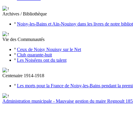
Archives / Bibliothèque
º
Noisy-les-Bains et Aïn-Nouissy dans les livres de notre bibli
Vie des Communautés
º
Ceux de Noisy Nouissy sur le Net
º
Club quarante-huit
º
Les Noiséens ont du talent
Centenaire 1914-1918
º
Les morts pour la France de Noisy-les-Bains pendant la prem
Administration municipale - Mauvaise gestion du maire Regnoult 18