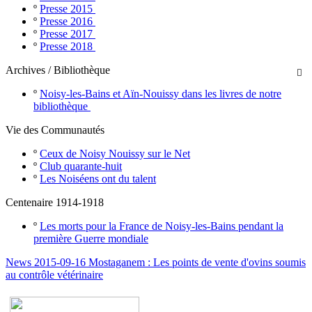
º
Presse 2015
º
Presse 2016
º
Presse 2017
º
Presse 2018
Archives / Bibliothèque

º
Noisy-les-Bains et Aïn-Nouissy dans les livres de notre
bibliothèque
Vie des Communautés
º
Ceux de Noisy Nouissy sur le Net
º
Club quarante-huit
º
Les Noiséens ont du talent
Centenaire 1914-1918
º
Les morts pour la France de Noisy-les-Bains pendant la
première Guerre mondiale
News 2015-09-16 Mostaganem : Les points de vente d'ovins soumis
au contrôle vétérinaire