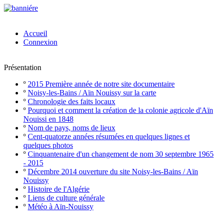
Accueil
Connexion
Présentation
º
2015 Première année de notre site documentaire
º
Noisy-les-Bains / Aïn Nouissy sur la carte
º
Chronologie des faits locaux
º
Pourquoi et comment la création de la colonie agricole d'Aïn
Nouissi en 1848
º
Nom de pays, noms de lieux
º
Cent-quatorze années résumées en quelques lignes et
quelques photos
º
Cinquantenaire d'un changement de nom 30 septembre 1965
- 2015
º
Décembre 2014 ouverture du site Noisy-les-Bains / Aïn
Nouissy
º
Histoire de l'Algérie
º
Liens de culture générale
º
Météo à Aïn-Nouissy