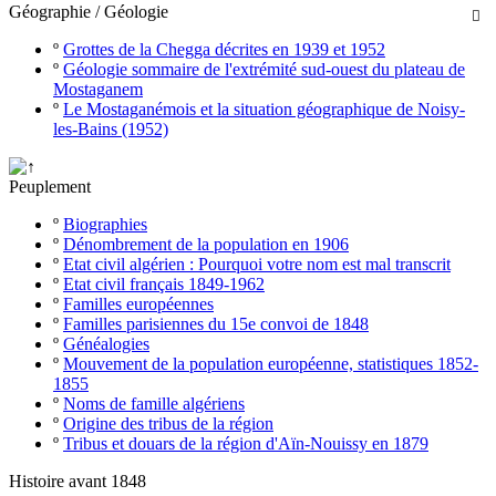
Géographie / Géologie

º
Grottes de la Chegga décrites en 1939 et 1952
º
Géologie sommaire de l'extrémité sud-ouest du plateau de
Mostaganem
º
Le Mostaganémois et la situation géographique de Noisy-
les-Bains (1952)
Peuplement
º
Biographies
º
Dénombrement de la population en 1906
º
Etat civil algérien : Pourquoi votre nom est mal transcrit
º
Etat civil français 1849-1962
º
Familles européennes
º
Familles parisiennes du 15e convoi de 1848
º
Généalogies
º
Mouvement de la population européenne, statistiques 1852-
1855
º
Noms de famille algériens
º
Origine des tribus de la région
º
Tribus et douars de la région d'Aïn-Nouissy en 1879
Histoire avant 1848