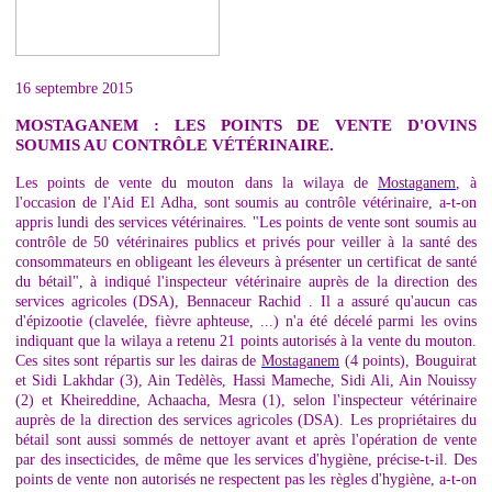
16 septembre 2015
MOSTAGANEM : LES POINTS DE VENTE D'OVINS
SOUMIS AU CONTRÔLE VÉTÉRINAIRE.
Les points de vente du mouton dans la wilaya de
Mostaganem
, à
l'occasion de l'Aid El Adha, sont soumis au contrôle vétérinaire, a-t-on
appris lundi des services vétérinaires. "Les points de vente sont soumis au
contrôle de 50 vétérinaires publics et privés pour veiller à la santé des
consommateurs en obligeant les éleveurs à présenter un certificat de santé
du bétail", à indiqué l'inspecteur vétérinaire auprès de la direction des
services agricoles (DSA), Bennaceur Rachid . Il a assuré qu'aucun cas
d'épizootie (clavelée, fièvre aphteuse, ...) n'a été décelé parmi les ovins
indiquant que la wilaya a retenu 21 points autorisés à la vente du mouton.
Ces sites sont répartis sur les dairas de
Mostaganem
(4 points), Bouguirat
et Sidi Lakhdar (3), Ain Tedèlès, Hassi Mameche, Sidi Ali, Ain Nouissy
(2) et Kheireddine, Achaacha, Mesra (1), selon l'inspecteur vétérinaire
auprès de la direction des services agricoles (DSA). Les propriétaires du
bétail sont aussi sommés de nettoyer avant et après l'opération de vente
par des insecticides, de même que les services d'hygiène, précise-t-il. Des
points de vente non autorisés ne respectent pas les règles d'hygiène, a-t-on