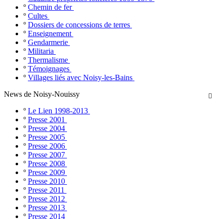
º
Chemin de fer
º
Cultes
º
Dossiers de concessions de terres
º
Enseignement
º
Gendarmerie
º
Militaria
º
Thermalisme
º
Témoignages
º
Villages liés avec Noisy-les-Bains
News de Noisy-Nouissy

º
Le Lien 1998-2013
º
Presse 2001
º
Presse 2004
º
Presse 2005
º
Presse 2006
º
Presse 2007
º
Presse 2008
º
Presse 2009
º
Presse 2010
º
Presse 2011
º
Presse 2012
º
Presse 2013
º
Presse 2014