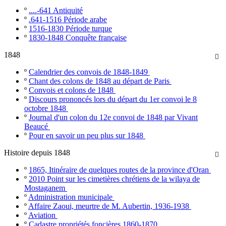
º
....-641 Antiquité
º
.641-1516 Période arabe
º
1516-1830 Période turque
º
1830-1848 Conquête française
1848

º
Calendrier des convois de 1848-1849
º
Chant des colons de 1848 au départ de Paris
º
Convois et colons de 1848
º
Discours prononcés lors du départ du 1er convoi le 8
octobre 1848
º
Journal d'un colon du 12e convoi de 1848 par Vivant
Beaucé
º
Pour en savoir un peu plus sur 1848
Histoire depuis 1848

º
1865, Itinéraire de quelques routes de la province d'Oran
º
2010 Point sur les cimetières chrétiens de la wilaya de
Mostaganem
º
Administration municipale
º
Affaire Zaoui, meurtre de M. Aubertin, 1936-1938
º
Aviation
º
Cadastre propriétés foncières 1860-1870