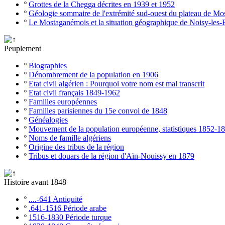
º
Grottes de la Chegga décrites en 1939 et 1952
º
Géologie sommaire de l'extrémité sud-ouest du plateau de M
º
Le Mostaganémois et la situation géographique de Noisy-les-
Peuplement
º
Biographies
º
Dénombrement de la population en 1906
º
Etat civil algérien : Pourquoi votre nom est mal transcrit
º
Etat civil français 1849-1962
º
Familles européennes
º
Familles parisiennes du 15e convoi de 1848
º
Généalogies
º
Mouvement de la population européenne, statistiques 1852-1
º
Noms de famille algériens
º
Origine des tribus de la région
º
Tribus et douars de la région d'Aïn-Nouissy en 1879
Histoire avant 1848
º
....-641 Antiquité
º
.641-1516 Période arabe
º
1516-1830 Période turque