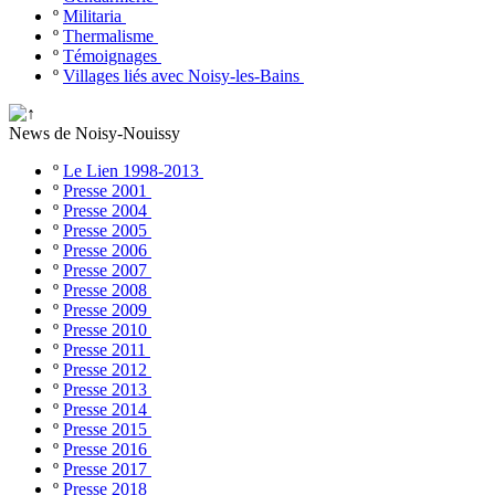
º
Militaria
º
Thermalisme
º
Témoignages
º
Villages liés avec Noisy-les-Bains
News de Noisy-Nouissy
º
Le Lien 1998-2013
º
Presse 2001
º
Presse 2004
º
Presse 2005
º
Presse 2006
º
Presse 2007
º
Presse 2008
º
Presse 2009
º
Presse 2010
º
Presse 2011
º
Presse 2012
º
Presse 2013
º
Presse 2014
º
Presse 2015
º
Presse 2016
º
Presse 2017
º
Presse 2018