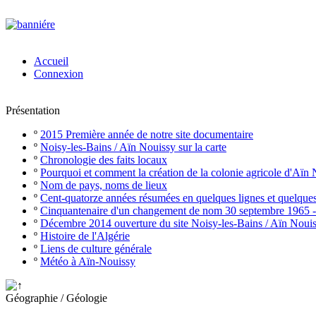
Accueil
Connexion
Présentation
º
2015 Première année de notre site documentaire
º
Noisy-les-Bains / Aïn Nouissy sur la carte
º
Chronologie des faits locaux
º
Pourquoi et comment la création de la colonie agricole d'Aïn
º
Nom de pays, noms de lieux
º
Cent-quatorze années résumées en quelques lignes et quelque
º
Cinquantenaire d'un changement de nom 30 septembre 1965 
º
Décembre 2014 ouverture du site Noisy-les-Bains / Aïn Noui
º
Histoire de l'Algérie
º
Liens de culture générale
º
Météo à Aïn-Nouissy
Géographie / Géologie