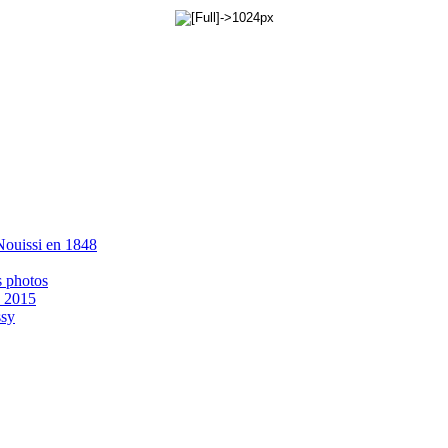
 Nouissi en 1848
s photos
- 2015
ssy