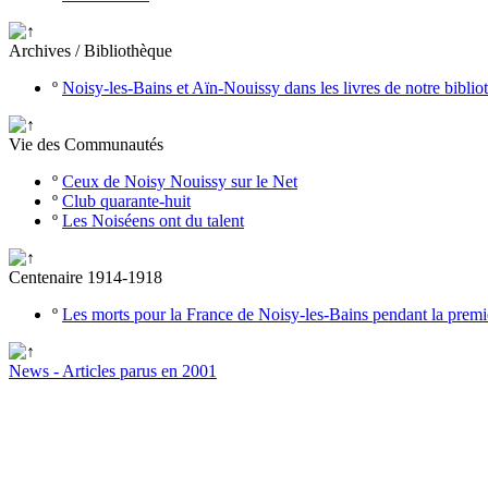
Archives / Bibliothèque
º
Noisy-les-Bains et Aïn-Nouissy dans les livres de notre bibli
Vie des Communautés
º
Ceux de Noisy Nouissy sur le Net
º
Club quarante-huit
º
Les Noiséens ont du talent
Centenaire 1914-1918
º
Les morts pour la France de Noisy-les-Bains pendant la prem
News - Articles parus en 2001