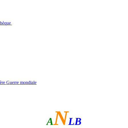
othèque
ière Guerre mondiale
N
A
LB