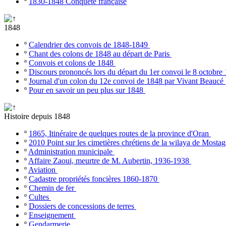
º
1830-1848 Conquête française
1848
º
Calendrier des convois de 1848-1849
º
Chant des colons de 1848 au départ de Paris
º
Convois et colons de 1848
º
Discours prononcés lors du départ du 1er convoi le 8 octobr
º
Journal d'un colon du 12e convoi de 1848 par Vivant Beaucé
º
Pour en savoir un peu plus sur 1848
Histoire depuis 1848
º
1865, Itinéraire de quelques routes de la province d'Oran
º
2010 Point sur les cimetières chrétiens de la wilaya de Most
º
Administration municipale
º
Affaire Zaoui, meurtre de M. Aubertin, 1936-1938
º
Aviation
º
Cadastre propriétés foncières 1860-1870
º
Chemin de fer
º
Cultes
º
Dossiers de concessions de terres
º
Enseignement
º
Gendarmerie