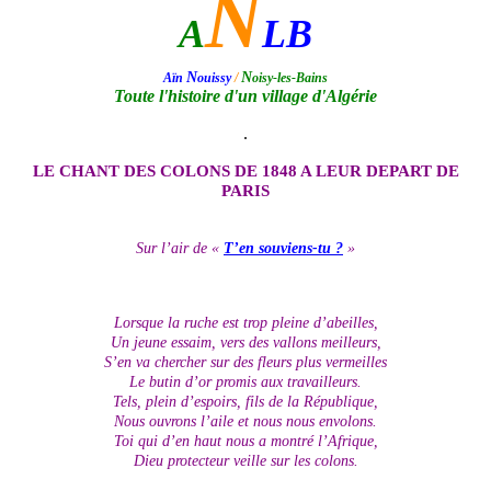
N
A
LB
N
N
Aïn
ouissy
/
oisy-les-Bains
Toute l'histoire d'un village d'Algérie
.
LE CHANT DES COLONS DE 1848 A LEUR DEPART DE
PARIS
Sur l’air de «
T’en souviens-tu ?
»
Lorsque la ruche est trop pleine d’abeilles,
Un jeune essaim, vers des vallons meilleurs,
S’en va chercher sur des fleurs plus vermeilles
Le butin d’or promis aux travailleurs.
Tels, plein d’espoirs, fils de la République,
Nous ouvrons l’aile et nous nous envolons.
Toi qui d’en haut nous a montré l’Afrique,
Dieu protecteur veille sur les colons.