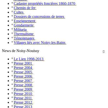
º
Cadastre propriétés foncières 1860-1870
º
Chemin de fer
º
Cultes
º
Dossiers de concessions de terres
º
Enseignement
º
Gendarmerie
º
Militaria
º
Thermalisme
º
Témoignages
º
Villages liés avec Noisy-les-Bains
News de Noisy-Nouissy

º
Le Lien 1998-2013
º
Presse 2001
º
Presse 2004
º
Presse 2005
º
Presse 2006
º
Presse 2007
º
Presse 2008
º
Presse 2009
º
Presse 2010
º
Presse 2011
º
Presse 2012
º
Presse 2013