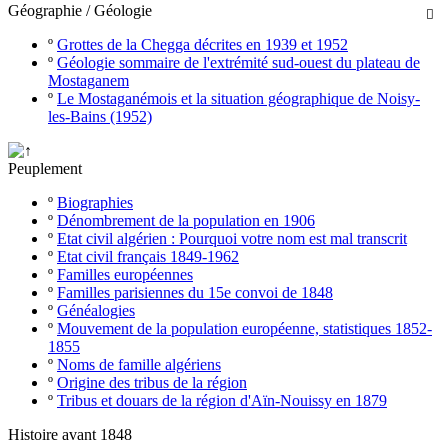
Géographie / Géologie

º
Grottes de la Chegga décrites en 1939 et 1952
º
Géologie sommaire de l'extrémité sud-ouest du plateau de
Mostaganem
º
Le Mostaganémois et la situation géographique de Noisy-
les-Bains (1952)
Peuplement
º
Biographies
º
Dénombrement de la population en 1906
º
Etat civil algérien : Pourquoi votre nom est mal transcrit
º
Etat civil français 1849-1962
º
Familles européennes
º
Familles parisiennes du 15e convoi de 1848
º
Généalogies
º
Mouvement de la population européenne, statistiques 1852-
1855
º
Noms de famille algériens
º
Origine des tribus de la région
º
Tribus et douars de la région d'Aïn-Nouissy en 1879
Histoire avant 1848