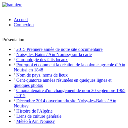
Accueil
Connexion
Présentation
º
2015 Première année de notre site documentaire
º
Noisy-les-Bains / Aïn Nouissy sur la carte
º
Chronologie des faits locaux
º
Pourquoi et comment la création de la colonie agricole d'Aïn
Nouissi en 1848
º
Nom de pays, noms de lieux
º
Cent-quatorze années résumées en quelques lignes et
quelques photos
º
Cinquantenaire d'un changement de nom 30 septembre 1965
- 2015
º
Décembre 2014 ouverture du site Noisy-les-Bains / Aïn
Nouissy
º
Histoire de l'Algérie
º
Liens de culture générale
º
Météo à Aïn-Nouissy