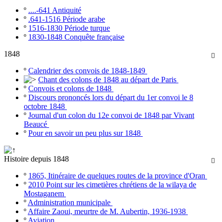
º
....-641 Antiquité
º
.641-1516 Période arabe
º
1516-1830 Période turque
º
1830-1848 Conquête française
1848

º
Calendrier des convois de 1848-1849
Chant des colons de 1848 au départ de Paris
º
Convois et colons de 1848
º
Discours prononcés lors du départ du 1er convoi le 8
octobre 1848
º
Journal d'un colon du 12e convoi de 1848 par Vivant
Beaucé
º
Pour en savoir un peu plus sur 1848
Histoire depuis 1848

º
1865, Itinéraire de quelques routes de la province d'Oran
º
2010 Point sur les cimetières chrétiens de la wilaya de
Mostaganem
º
Administration municipale
º
Affaire Zaoui, meurtre de M. Aubertin, 1936-1938
º
Aviation