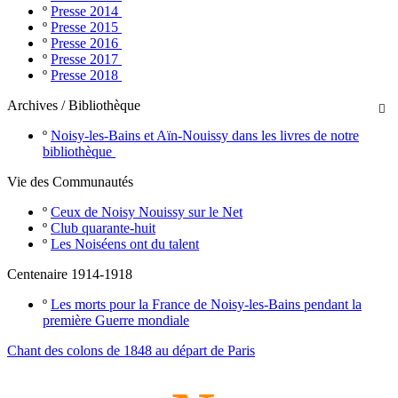
º
Presse 2014
º
Presse 2015
º
Presse 2016
º
Presse 2017
º
Presse 2018
Archives / Bibliothèque

º
Noisy-les-Bains et Aïn-Nouissy dans les livres de notre
bibliothèque
Vie des Communautés
º
Ceux de Noisy Nouissy sur le Net
º
Club quarante-huit
º
Les Noiséens ont du talent
Centenaire 1914-1918
º
Les morts pour la France de Noisy-les-Bains pendant la
première Guerre mondiale
Chant des colons de 1848 au départ de Paris