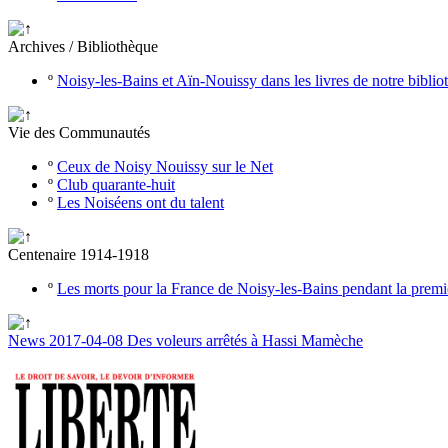
Archives / Bibliothèque
º
Noisy-les-Bains et Aïn-Nouissy dans les livres de notre bibli
Vie des Communautés
º
Ceux de Noisy Nouissy sur le Net
º
Club quarante-huit
º
Les Noiséens ont du talent
Centenaire 1914-1918
º
Les morts pour la France de Noisy-les-Bains pendant la prem
News 2017-04-08 Des voleurs arrêtés à Hassi Mamèche