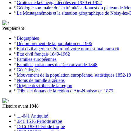
º
Grottes de la Chegga décrites en 1939 et 1952
º
Géologie sommaire de l'extrémité sud-ouest du plateau de M
º
Le Mostaganémois et la situation géographique de Noisy-les-
Peuplement
º
Biographies
º
Dénombrement de la population en 1906
º
Etat civil algérien : Pourquoi votre nom est mal transcrit
º
Etat civil français 1849-1962
º
Familles européennes
º
Familles parisiennes du 15e convoi de 1848
º
Généalogies
º
Mouvement de la population européenne, statistiques 1852-1
º
Noms de famille algériens
º
Origine des tribus de la région
º
Tribus et douars de la région d'Aïn-Nouissy en 1879
Histoire avant 1848
º
....-641 Antiquité
º
.641-1516 Période arabe
º
1516-1830 Période turque