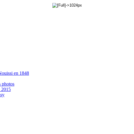
 Nouissi en 1848
s photos
- 2015
ssy