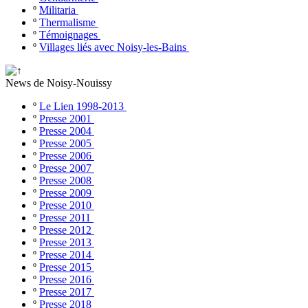
º
Militaria
º
Thermalisme
º
Témoignages
º
Villages liés avec Noisy-les-Bains
News de Noisy-Nouissy
º
Le Lien 1998-2013
º
Presse 2001
º
Presse 2004
º
Presse 2005
º
Presse 2006
º
Presse 2007
º
Presse 2008
º
Presse 2009
º
Presse 2010
º
Presse 2011
º
Presse 2012
º
Presse 2013
º
Presse 2014
º
Presse 2015
º
Presse 2016
º
Presse 2017
º
Presse 2018