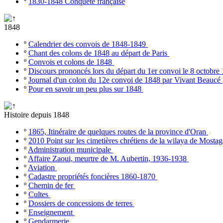
º
1830-1848 Conquête française
1848
º
Calendrier des convois de 1848-1849
º
Chant des colons de 1848 au départ de Paris
º
Convois et colons de 1848
º
Discours prononcés lors du départ du 1er convoi le 8 octobr
º
Journal d'un colon du 12e convoi de 1848 par Vivant Beaucé
º
Pour en savoir un peu plus sur 1848
Histoire depuis 1848
º
1865, Itinéraire de quelques routes de la province d'Oran
º
2010 Point sur les cimetières chrétiens de la wilaya de Most
º
Administration municipale
º
Affaire Zaoui, meurtre de M. Aubertin, 1936-1938
º
Aviation
º
Cadastre propriétés foncières 1860-1870
º
Chemin de fer
º
Cultes
º
Dossiers de concessions de terres
º
Enseignement
º
Gendarmerie