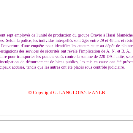
dont sept employés de l'unité de production du groupe Oravio à Hassi Mamèche pa
s. Selon la police, les individus interpellés sont âgés entre 29 et 48 ans et rési
 l'ouverture d'une enquête pour identifier les auteurs suite au dépôt de plainte
estigations des services de sécurités ont révélé l'implication de A. N. et B. A
daire pour transporter les poulets volés contre la somme de 220 DA l'unité, sel
'inculpation de détournement de biens publics, les mis en cause ont été présen
aux accusés, tandis que les autres ont été placés sous contrôle judiciaire.
© Copyright G. LANGLOIS/site ANLB