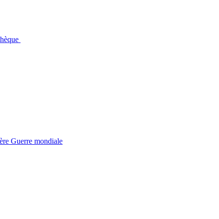
othèque
ière Guerre mondiale