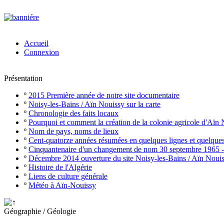
Accueil
Connexion
Présentation
º
2015 Première année de notre site documentaire
º
Noisy-les-Bains / Aïn Nouissy sur la carte
º
Chronologie des faits locaux
º
Pourquoi et comment la création de la colonie agricole d'Aïn
º
Nom de pays, noms de lieux
º
Cent-quatorze années résumées en quelques lignes et quelque
º
Cinquantenaire d'un changement de nom 30 septembre 1965 
º
Décembre 2014 ouverture du site Noisy-les-Bains / Aïn Noui
º
Histoire de l'Algérie
º
Liens de culture générale
º
Météo à Aïn-Nouissy
Géographie / Géologie