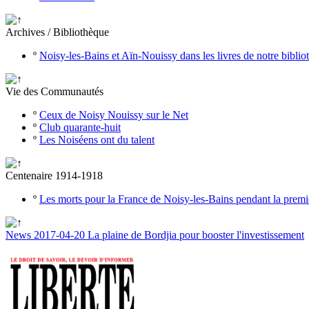
Archives / Bibliothèque
º
Noisy-les-Bains et Aïn-Nouissy dans les livres de notre bibli
Vie des Communautés
º
Ceux de Noisy Nouissy sur le Net
º
Club quarante-huit
º
Les Noiséens ont du talent
Centenaire 1914-1918
º
Les morts pour la France de Noisy-les-Bains pendant la prem
News 2017-04-20 La plaine de Bordjia pour booster l'investissement