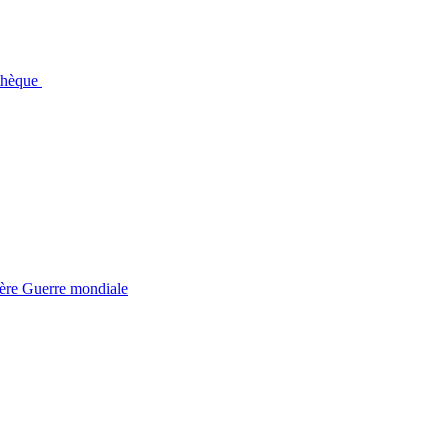
othèque
ière Guerre mondiale