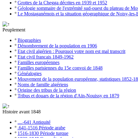
º
Grottes de la Chegga décrites en 1939 et 1952
º
Géologie sommaire de l'extrémité sud-ouest du plateau de M
º
Le Mostaganémois et la situation géographique de Noisy-les-
Peuplement
º
Biographies
º
Dénombrement de la population en 1906
º
Etat civil algérien : Pourquoi votre nom est mal transcrit
º
Etat civil français 1849-1962
º
Familles européennes
º
Familles parisiennes du 15e convoi de 1848
º
Généalogies
º
Mouvement de la population européenne, statistiques 1852-1
º
Noms de famille algériens
º
Origine des tribus de la région
º
Tribus et douars de la région d'Aïn-Nouissy en 1879
Histoire avant 1848
º
....-641 Antiquité
º
.641-1516 Période arabe
º
1516-1830 Période turque