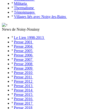
º
Militaria
º
Thermalisme
º
Témoignages
º
Villages liés avec Noisy-les-Bains
News de Noisy-Nouissy
º
Le Lien 1998-2013
º
Presse 2001
º
Presse 2004
º
Presse 2005
º
Presse 2006
º
Presse 2007
º
Presse 2008
º
Presse 2009
º
Presse 2010
º
Presse 2011
º
Presse 2012
º
Presse 2013
º
Presse 2014
º
Presse 2015
º
Presse 2016
º
Presse 2017
º
Presse 2018