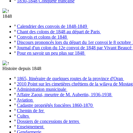
º
1830-1848 Conquête française
1848
º
Calendrier des convois de 1848-1849
º
Chant des colons de 1848 au départ de Paris
º
Convois et colons de 1848
º
Discours prononcés lors du départ du 1er convoi le 8 octobr
º
Journal d'un colon du 12e convoi de 1848 par Vivant Beaucé
º
Pour en savoir un peu plus sur 1848
Histoire depuis 1848
º
1865, Itinéraire de quelques routes de la province d'Oran
º
2010 Point sur les cimetières chrétiens de la wilaya de Most
º
Administration municipale
º
Affaire Zaoui, meurtre de M. Aubertin, 1936-1938
º
Aviation
º
Cadastre propriétés foncières 1860-1870
º
Chemin de fer
º
Cultes
º
Dossiers de concessions de terres
º
Enseignement
º
Gendarmerie