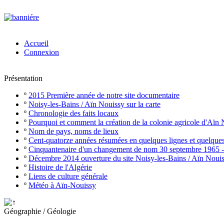
Accueil
Connexion
Présentation
º
2015 Première année de notre site documentaire
º
Noisy-les-Bains / Aïn Nouissy sur la carte
º
Chronologie des faits locaux
º
Pourquoi et comment la création de la colonie agricole d'Aïn
º
Nom de pays, noms de lieux
º
Cent-quatorze années résumées en quelques lignes et quelque
º
Cinquantenaire d'un changement de nom 30 septembre 1965 
º
Décembre 2014 ouverture du site Noisy-les-Bains / Aïn Noui
º
Histoire de l'Algérie
º
Liens de culture générale
º
Météo à Aïn-Nouissy
Géographie / Géologie