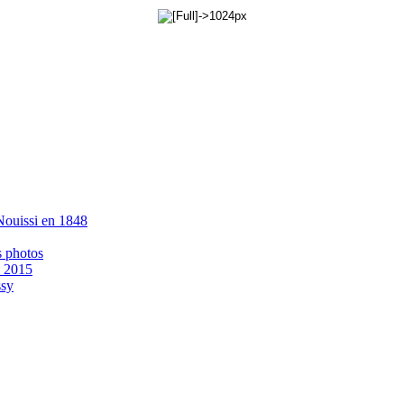
 Nouissi en 1848
s photos
- 2015
ssy