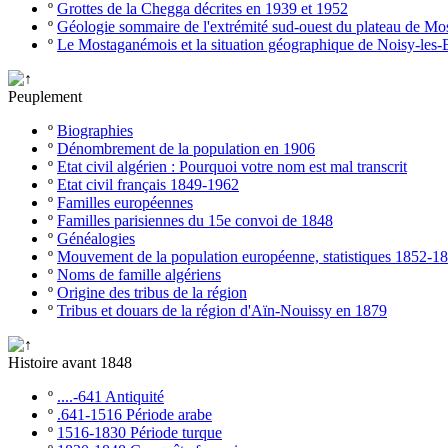
º
Grottes de la Chegga décrites en 1939 et 1952
º
Géologie sommaire de l'extrémité sud-ouest du plateau de M
º
Le Mostaganémois et la situation géographique de Noisy-les-
Peuplement
º
Biographies
º
Dénombrement de la population en 1906
º
Etat civil algérien : Pourquoi votre nom est mal transcrit
º
Etat civil français 1849-1962
º
Familles européennes
º
Familles parisiennes du 15e convoi de 1848
º
Généalogies
º
Mouvement de la population européenne, statistiques 1852-1
º
Noms de famille algériens
º
Origine des tribus de la région
º
Tribus et douars de la région d'Aïn-Nouissy en 1879
Histoire avant 1848
º
....-641 Antiquité
º
.641-1516 Période arabe
º
1516-1830 Période turque