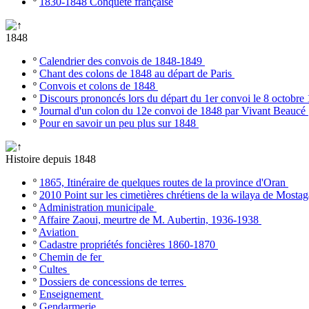
º
1830-1848 Conquête française
1848
º
Calendrier des convois de 1848-1849
º
Chant des colons de 1848 au départ de Paris
º
Convois et colons de 1848
º
Discours prononcés lors du départ du 1er convoi le 8 octobr
º
Journal d'un colon du 12e convoi de 1848 par Vivant Beaucé
º
Pour en savoir un peu plus sur 1848
Histoire depuis 1848
º
1865, Itinéraire de quelques routes de la province d'Oran
º
2010 Point sur les cimetières chrétiens de la wilaya de Most
º
Administration municipale
º
Affaire Zaoui, meurtre de M. Aubertin, 1936-1938
º
Aviation
º
Cadastre propriétés foncières 1860-1870
º
Chemin de fer
º
Cultes
º
Dossiers de concessions de terres
º
Enseignement
º
Gendarmerie