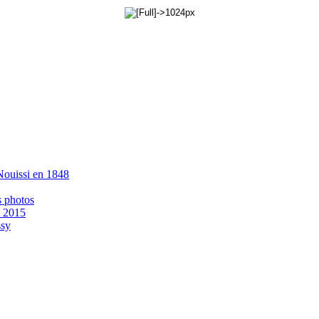
 Nouissi en 1848
s photos
- 2015
ssy