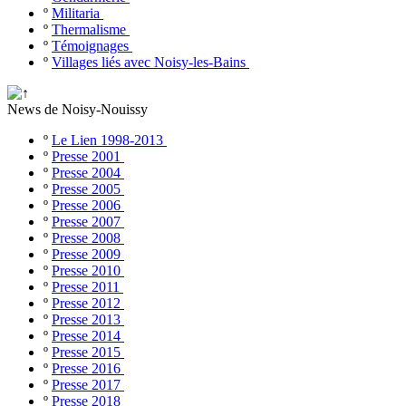
º
Militaria
º
Thermalisme
º
Témoignages
º
Villages liés avec Noisy-les-Bains
News de Noisy-Nouissy
º
Le Lien 1998-2013
º
Presse 2001
º
Presse 2004
º
Presse 2005
º
Presse 2006
º
Presse 2007
º
Presse 2008
º
Presse 2009
º
Presse 2010
º
Presse 2011
º
Presse 2012
º
Presse 2013
º
Presse 2014
º
Presse 2015
º
Presse 2016
º
Presse 2017
º
Presse 2018