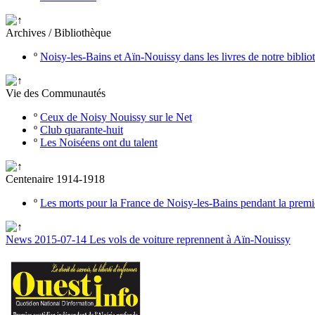
Archives / Bibliothèque
º
Noisy-les-Bains et Aïn-Nouissy dans les livres de notre bibli
Vie des Communautés
º
Ceux de Noisy Nouissy sur le Net
º
Club quarante-huit
º
Les Noiséens ont du talent
Centenaire 1914-1918
º
Les morts pour la France de Noisy-les-Bains pendant la prem
News 2015-07-14 Les vols de voiture reprennent à Aïn-Nouissy