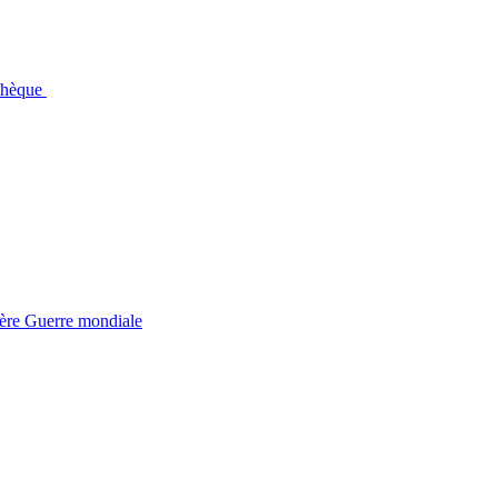
othèque
ière Guerre mondiale