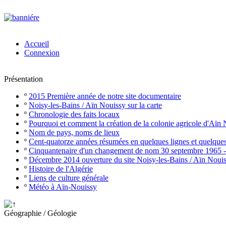
Accueil
Connexion
Présentation
º
2015 Première année de notre site documentaire
º
Noisy-les-Bains / Aïn Nouissy sur la carte
º
Chronologie des faits locaux
º
Pourquoi et comment la création de la colonie agricole d'Aïn
º
Nom de pays, noms de lieux
º
Cent-quatorze années résumées en quelques lignes et quelque
º
Cinquantenaire d'un changement de nom 30 septembre 1965 
º
Décembre 2014 ouverture du site Noisy-les-Bains / Aïn Noui
º
Histoire de l'Algérie
º
Liens de culture générale
º
Météo à Aïn-Nouissy
Géographie / Géologie