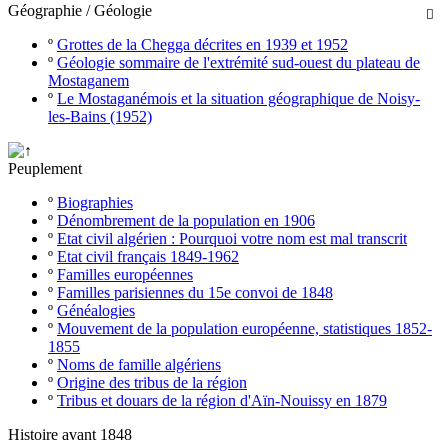
Géographie / Géologie

º
Grottes de la Chegga décrites en 1939 et 1952
º
Géologie sommaire de l'extrémité sud-ouest du plateau de
Mostaganem
º
Le Mostaganémois et la situation géographique de Noisy-
les-Bains (1952)
Peuplement
º
Biographies
º
Dénombrement de la population en 1906
º
Etat civil algérien : Pourquoi votre nom est mal transcrit
º
Etat civil français 1849-1962
º
Familles européennes
º
Familles parisiennes du 15e convoi de 1848
º
Généalogies
º
Mouvement de la population européenne, statistiques 1852-
1855
º
Noms de famille algériens
º
Origine des tribus de la région
º
Tribus et douars de la région d'Aïn-Nouissy en 1879
Histoire avant 1848