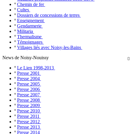
º
Chemin de fer
º
Cultes
º
Dossiers de concessions de terres
º
Enseignement
º
Gendarmerie
º
Militaria
º
Thermalisme
º
Témoignages
º
Villages liés avec Noisy-les-Bains
News de Noisy-Nouissy

º
Le Lien 1998-2013
º
Presse 2001
º
Presse 2004
º
Presse 2005
º
Presse 2006
º
Presse 2007
º
Presse 2008
º
Presse 2009
º
Presse 2010
º
Presse 2011
º
Presse 2012
º
Presse 2013
º
Presse 2014