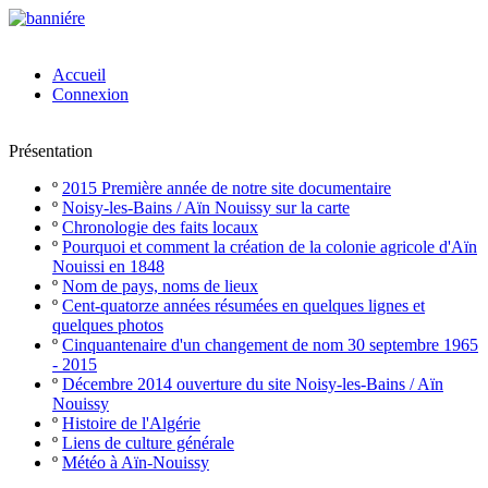
Accueil
Connexion
Présentation
º
2015 Première année de notre site documentaire
º
Noisy-les-Bains / Aïn Nouissy sur la carte
º
Chronologie des faits locaux
º
Pourquoi et comment la création de la colonie agricole d'Aïn
Nouissi en 1848
º
Nom de pays, noms de lieux
º
Cent-quatorze années résumées en quelques lignes et
quelques photos
º
Cinquantenaire d'un changement de nom 30 septembre 1965
- 2015
º
Décembre 2014 ouverture du site Noisy-les-Bains / Aïn
Nouissy
º
Histoire de l'Algérie
º
Liens de culture générale
º
Météo à Aïn-Nouissy