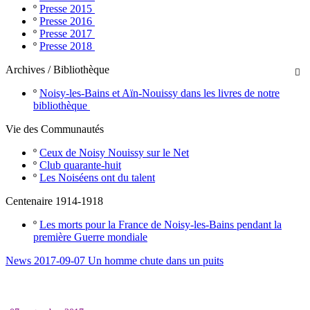
º
Presse 2015
º
Presse 2016
º
Presse 2017
º
Presse 2018
Archives / Bibliothèque

º
Noisy-les-Bains et Aïn-Nouissy dans les livres de notre
bibliothèque
Vie des Communautés
º
Ceux de Noisy Nouissy sur le Net
º
Club quarante-huit
º
Les Noiséens ont du talent
Centenaire 1914-1918
º
Les morts pour la France de Noisy-les-Bains pendant la
première Guerre mondiale
News 2017-09-07 Un homme chute dans un puits