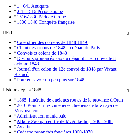
º
....-641 Antiquité
º
.641-1516 Période arabe
º
1516-1830 Période turque
º
1830-1848 Conquête française
1848

º
Calendrier des convois de 1848-1849
º
Chant des colons de 1848 au départ de Paris
º
Convois et colons de 1848
º
Discours prononcés lors du départ du 1er convoi le 8
octobre 1848
º
Journal d'un colon du 12e convoi de 1848 par Vivant
Beaucé
º
Pour en savoir un peu plus sur 1848
Histoire depuis 1848

º
1865, Itinéraire de quelques routes de la province d'Oran
º
2010 Point sur les cimetières chrétiens de la wilaya de
Mostaganem
º
Administration municipale
º
Affaire Zaoui, meurtre de M. Aubertin, 1936-1938
º
Aviation
º
Cadastre propriétés foncières 1860-1870