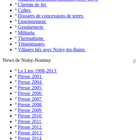
º
Chemin de fer
º
Cultes
º
Dossiers de concessions de terres
º
Enseignement
º
Gendarmerie
º
Militaria
º
Thermalisme
º
Témoignages
º
Villages liés avec Noisy-les-Bains
News de Noisy-Nouissy

º
Le Lien 1998-2013
º
Presse 2001
º
Presse 2004
º
Presse 2005
º
Presse 2006
º
Presse 2007
º
Presse 2008
º
Presse 2009
º
Presse 2010
º
Presse 2011
º
Presse 2012
º
Presse 2013
º
Presse 2014