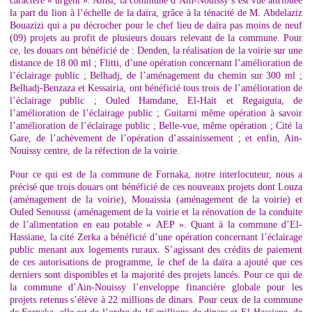
caractère « urgent ». Ainsi, la commune d’Ain-Nouissy s’est vue attribuée
la part du lion à l’échelle de la daïra, grâce à la ténacité de M. Abdelaziz
Bouazizi qui a pu décrocher pour le chef lieu de daïra pas moins de neuf
(09) projets au profit de plusieurs douars relevant de la commune. Pour
ce, les douars ont bénéficié de : Denden, la réalisation de la voirie sur une
distance de 18 00 ml ; Flitti, d’une opération concernant l’amélioration de
l’éclairage public ; Belhadj, de l’aménagement du chemin sur 300 ml ;
Belhadj-Benzaza et Kessairia, ont bénéficié tous trois de l’amélioration de
l’éclairage public ; Ouled Hamdane, El-Hait et Regaiguia, de
l’amélioration de l’éclairage public ; Guitarni même opération à savoir
l’amélioration de l’éclairage public ; Belle-vue, même opération ; Cité la
Gare, de l’achèvement de l’opération d’assainissement ; et enfin, Ain-
Nouissy centre, de la réfection de la voirie.
Pour ce qui est de la commune de Fornaka, notre interlocuteur, nous a
précisé que trois douars ont bénéficié de ces nouveaux projets dont Louza
(aménagement de la voirie), Mouaissia (aménagement de la voirie) et
Ouled Senoussi (aménagement de la voirie et la rénovation de la conduite
de l’alimentation en eau potable « AEP ». Quant à la commune d’El-
Hassiane, la cité Zerka a bénéficié d’une opération concernant l’éclairage
public menant aux logements ruraux. S’agissant des crédits de paiement
de ces autorisations de programme, le chef de la daïra a ajouté que ces
derniers sont disponibles et la majorité des projets lancés. Pour ce qui de
la commune d’Ain-Nouissy l’enveloppe financière globale pour les
projets retenus s’élève à 22 millions de dinars. Pour ceux de la commune