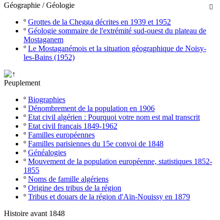
Géographie / Géologie

º
Grottes de la Chegga décrites en 1939 et 1952
º
Géologie sommaire de l'extrémité sud-ouest du plateau de
Mostaganem
º
Le Mostaganémois et la situation géographique de Noisy-
les-Bains (1952)
Peuplement
º
Biographies
º
Dénombrement de la population en 1906
º
Etat civil algérien : Pourquoi votre nom est mal transcrit
º
Etat civil français 1849-1962
º
Familles européennes
º
Familles parisiennes du 15e convoi de 1848
º
Généalogies
º
Mouvement de la population européenne, statistiques 1852-
1855
º
Noms de famille algériens
º
Origine des tribus de la région
º
Tribus et douars de la région d'Aïn-Nouissy en 1879
Histoire avant 1848