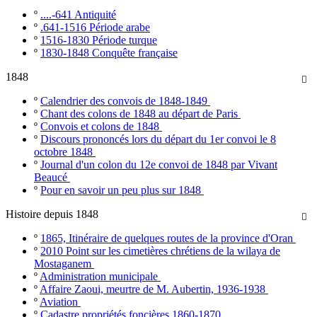
º
....-641 Antiquité
º
.641-1516 Période arabe
º
1516-1830 Période turque
º
1830-1848 Conquête française
1848

º
Calendrier des convois de 1848-1849
º
Chant des colons de 1848 au départ de Paris
º
Convois et colons de 1848
º
Discours prononcés lors du départ du 1er convoi le 8
octobre 1848
º
Journal d'un colon du 12e convoi de 1848 par Vivant
Beaucé
º
Pour en savoir un peu plus sur 1848
Histoire depuis 1848

º
1865, Itinéraire de quelques routes de la province d'Oran
º
2010 Point sur les cimetières chrétiens de la wilaya de
Mostaganem
º
Administration municipale
º
Affaire Zaoui, meurtre de M. Aubertin, 1936-1938
º
Aviation
º
Cadastre propriétés foncières 1860-1870