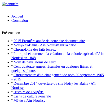
Accueil
Connexion
Présentation
º
2015 Première année de notre site documentaire
º
Noisy-les-Bains / Aïn Nouissy sur la carte
º
Chronologie des faits locaux
º
Pourquoi et comment la création de la colonie agricole d'Aïn
Nouissi en 1848
º
Nom de pays, noms de lieux
º
Cent-quatorze années résumées en quelques lignes et
quelques photos
º
Cinquantenaire d'un changement de nom 30 septembre 1965
- 2015
º
Décembre 2014 ouverture du site Noisy-les-Bains / Aïn
Nouissy
º
Histoire de l'Algérie
º
Liens de culture générale
º
Météo à Aïn-Nouissy