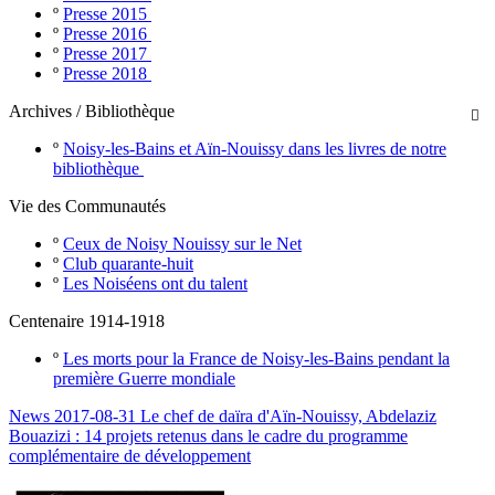
º
Presse 2015
º
Presse 2016
º
Presse 2017
º
Presse 2018
Archives / Bibliothèque

º
Noisy-les-Bains et Aïn-Nouissy dans les livres de notre
bibliothèque
Vie des Communautés
º
Ceux de Noisy Nouissy sur le Net
º
Club quarante-huit
º
Les Noiséens ont du talent
Centenaire 1914-1918
º
Les morts pour la France de Noisy-les-Bains pendant la
première Guerre mondiale
News 2017-08-31 Le chef de daïra d'Aïn-Nouissy, Abdelaziz
Bouazizi : 14 projets retenus dans le cadre du programme
complémentaire de développement