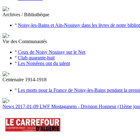
Archives / Bibliothèque
º
Noisy-les-Bains et Aïn-Nouissy dans les livres de notre bibli
Vie des Communautés
º
Ceux de Noisy Nouissy sur le Net
º
Club quarante-huit
º
Les Noiséens ont du talent
Centenaire 1914-1918
º
Les morts pour la France de Noisy-les-Bains pendant la prem
News 2017-01-09 LWF Mostaganem - Division Honneur (11ème journ