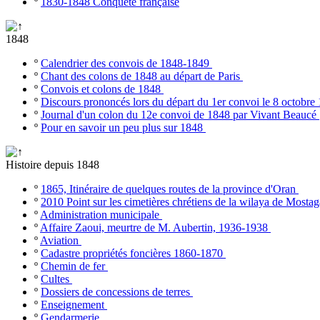
º
1830-1848 Conquête française
1848
º
Calendrier des convois de 1848-1849
º
Chant des colons de 1848 au départ de Paris
º
Convois et colons de 1848
º
Discours prononcés lors du départ du 1er convoi le 8 octobr
º
Journal d'un colon du 12e convoi de 1848 par Vivant Beaucé
º
Pour en savoir un peu plus sur 1848
Histoire depuis 1848
º
1865, Itinéraire de quelques routes de la province d'Oran
º
2010 Point sur les cimetières chrétiens de la wilaya de Most
º
Administration municipale
º
Affaire Zaoui, meurtre de M. Aubertin, 1936-1938
º
Aviation
º
Cadastre propriétés foncières 1860-1870
º
Chemin de fer
º
Cultes
º
Dossiers de concessions de terres
º
Enseignement
º
Gendarmerie