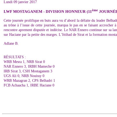
Lundi 09 janvier 2017
ème
LWF MOSTAGANEM - DIVISION HONNEUR (11
JOURNÉE
Cette journée prolifique en buts aura vu d’abord la défaite du leader Belhad
au trône à l’issue de cette journée, marqua le pas en se faisant accrocher 
rencontre aprement disputée et indécise. Le NAR Ennero continue sur sa lanc
sur Haciane par la petite des marges. L’Ittihad de Sirat et la formation mo
Adlane B.
RÉSULTATS :
WRB Mesra 1, NRB Sirat 0
NAR Ennero 3, IRBH Mameche 0
IRB Sirat 3, CSH Mostaganem 3
UGS Ali 0, NRB
Noui
ssy 0
WRB Mazagran 2, CPS Belhadri 1
FCB Achaacha 1, IRBE Haciane 0