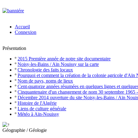
Accueil
Connexion
Présentation
º
2015 Première année de notre site documentaire
º
Noisy-les-Bains / Aïn Nouissy sur la carte
º
Chronologie des faits locaux
º
Pourquoi et comment la création de la colonie agricole d'Aïn
º
Nom de pays, noms de lieux
º
Cent-quatorze années résumées en quelques lignes et quelque
º
Cinquantenaire d'un changement de nom 30 septembre 1965 
º
Décembre 2014 ouverture du site Noisy-les-Bains / Aïn Noui
º
Histoire de l'Algérie
º
Liens de culture générale
º
Météo à Aïn-Nouissy
Géographie / Géologie