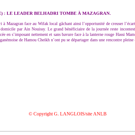
) : LE LEADER BELHADRI TOMBE À MAZAGRAN.
ri à Mazagran face au Wifak local gâchant ainsi l’opportunité de creuser l’éca
à domicile par Ain Nouissy. Le grand bénéficiaire de la journée reste inconte
ée en s’imposant nettement et sans bavure face à la lanterne rouge Hassi Mamè
staganémoise de Hamou Cheikh n’ont pu se départager dans une rencontre pleine 
© Copyright G. LANGLOIS/site ANLB