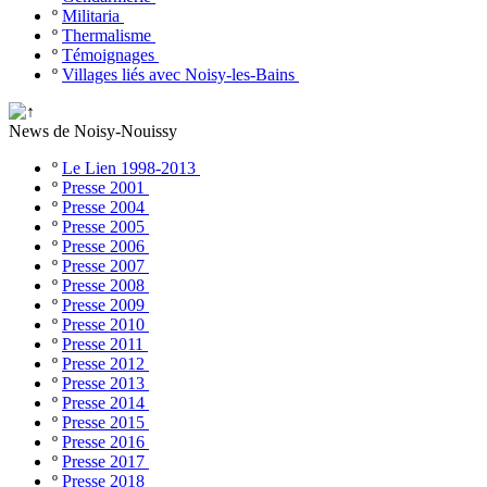
º
Militaria
º
Thermalisme
º
Témoignages
º
Villages liés avec Noisy-les-Bains
News de Noisy-Nouissy
º
Le Lien 1998-2013
º
Presse 2001
º
Presse 2004
º
Presse 2005
º
Presse 2006
º
Presse 2007
º
Presse 2008
º
Presse 2009
º
Presse 2010
º
Presse 2011
º
Presse 2012
º
Presse 2013
º
Presse 2014
º
Presse 2015
º
Presse 2016
º
Presse 2017
º
Presse 2018