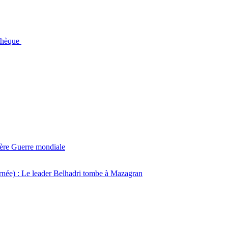
othèque
ière Guerre mondiale
ée) : Le leader Belhadri tombe à Mazagran