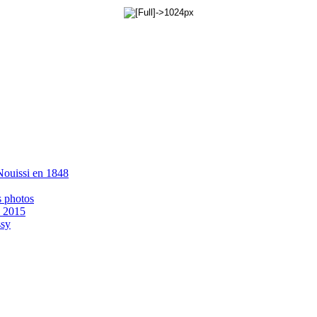
 Nouissi en 1848
s photos
- 2015
ssy