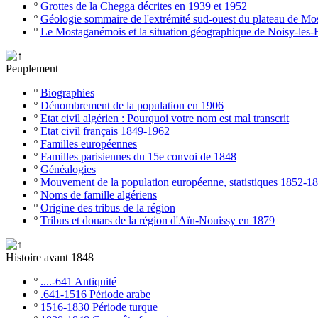
º
Grottes de la Chegga décrites en 1939 et 1952
º
Géologie sommaire de l'extrémité sud-ouest du plateau de M
º
Le Mostaganémois et la situation géographique de Noisy-les-
Peuplement
º
Biographies
º
Dénombrement de la population en 1906
º
Etat civil algérien : Pourquoi votre nom est mal transcrit
º
Etat civil français 1849-1962
º
Familles européennes
º
Familles parisiennes du 15e convoi de 1848
º
Généalogies
º
Mouvement de la population européenne, statistiques 1852-1
º
Noms de famille algériens
º
Origine des tribus de la région
º
Tribus et douars de la région d'Aïn-Nouissy en 1879
Histoire avant 1848
º
....-641 Antiquité
º
.641-1516 Période arabe
º
1516-1830 Période turque