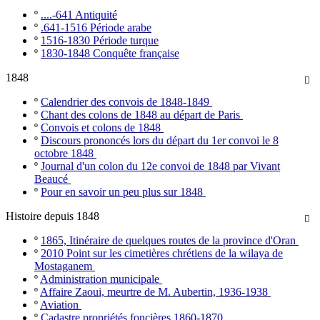
º
....-641 Antiquité
º
.641-1516 Période arabe
º
1516-1830 Période turque
º
1830-1848 Conquête française
1848

º
Calendrier des convois de 1848-1849
º
Chant des colons de 1848 au départ de Paris
º
Convois et colons de 1848
º
Discours prononcés lors du départ du 1er convoi le 8
octobre 1848
º
Journal d'un colon du 12e convoi de 1848 par Vivant
Beaucé
º
Pour en savoir un peu plus sur 1848
Histoire depuis 1848

º
1865, Itinéraire de quelques routes de la province d'Oran
º
2010 Point sur les cimetières chrétiens de la wilaya de
Mostaganem
º
Administration municipale
º
Affaire Zaoui, meurtre de M. Aubertin, 1936-1938
º
Aviation
º
Cadastre propriétés foncières 1860-1870