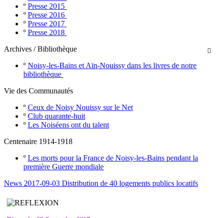
º
Presse 2015
º
Presse 2016
º
Presse 2017
º
Presse 2018
Archives / Bibliothèque

º
Noisy-les-Bains et Aïn-Nouissy dans les livres de notre
bibliothèque
Vie des Communautés
º
Ceux de Noisy Nouissy sur le Net
º
Club quarante-huit
º
Les Noiséens ont du talent
Centenaire 1914-1918
º
Les morts pour la France de Noisy-les-Bains pendant la
première Guerre mondiale
News 2017-09-03 Distribution de 40 logements publics locatifs