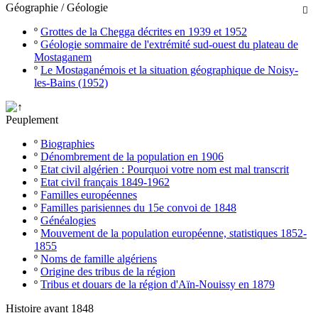
Géographie / Géologie

º
Grottes de la Chegga décrites en 1939 et 1952
º
Géologie sommaire de l'extrémité sud-ouest du plateau de
Mostaganem
º
Le Mostaganémois et la situation géographique de Noisy-
les-Bains (1952)
Peuplement
º
Biographies
º
Dénombrement de la population en 1906
º
Etat civil algérien : Pourquoi votre nom est mal transcrit
º
Etat civil français 1849-1962
º
Familles européennes
º
Familles parisiennes du 15e convoi de 1848
º
Généalogies
º
Mouvement de la population européenne, statistiques 1852-
1855
º
Noms de famille algériens
º
Origine des tribus de la région
º
Tribus et douars de la région d'Aïn-Nouissy en 1879
Histoire avant 1848