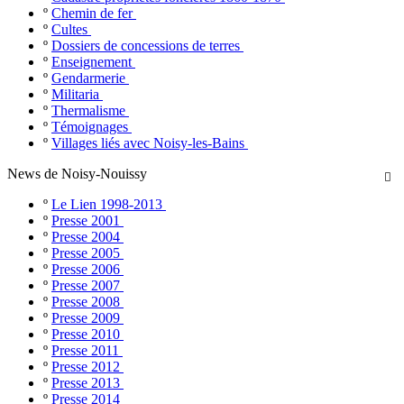
º
Chemin de fer
º
Cultes
º
Dossiers de concessions de terres
º
Enseignement
º
Gendarmerie
º
Militaria
º
Thermalisme
º
Témoignages
º
Villages liés avec Noisy-les-Bains
News de Noisy-Nouissy

º
Le Lien 1998-2013
º
Presse 2001
º
Presse 2004
º
Presse 2005
º
Presse 2006
º
Presse 2007
º
Presse 2008
º
Presse 2009
º
Presse 2010
º
Presse 2011
º
Presse 2012
º
Presse 2013
º
Presse 2014