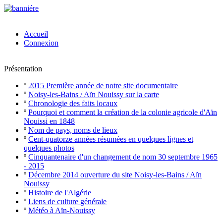
Accueil
Connexion
Présentation
º
2015 Première année de notre site documentaire
º
Noisy-les-Bains / Aïn Nouissy sur la carte
º
Chronologie des faits locaux
º
Pourquoi et comment la création de la colonie agricole d'Aïn
Nouissi en 1848
º
Nom de pays, noms de lieux
º
Cent-quatorze années résumées en quelques lignes et
quelques photos
º
Cinquantenaire d'un changement de nom 30 septembre 1965
- 2015
º
Décembre 2014 ouverture du site Noisy-les-Bains / Aïn
Nouissy
º
Histoire de l'Algérie
º
Liens de culture générale
º
Météo à Aïn-Nouissy