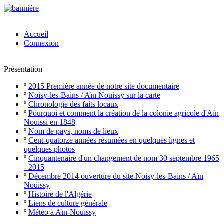
Accueil
Connexion
Présentation
º
2015 Première année de notre site documentaire
º
Noisy-les-Bains / Aïn Nouissy sur la carte
º
Chronologie des faits locaux
º
Pourquoi et comment la création de la colonie agricole d'Aïn
Nouissi en 1848
º
Nom de pays, noms de lieux
º
Cent-quatorze années résumées en quelques lignes et
quelques photos
º
Cinquantenaire d'un changement de nom 30 septembre 1965
- 2015
º
Décembre 2014 ouverture du site Noisy-les-Bains / Aïn
Nouissy
º
Histoire de l'Algérie
º
Liens de culture générale
º
Météo à Aïn-Nouissy