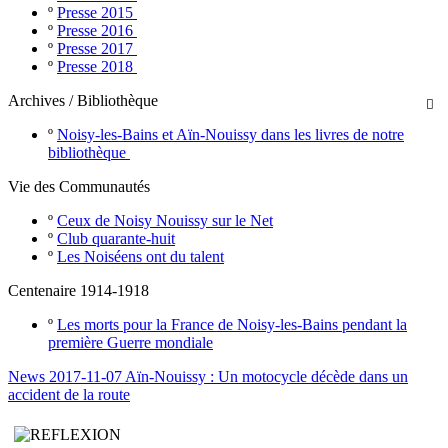
º
Presse 2015
º
Presse 2016
º
Presse 2017
º
Presse 2018
Archives / Bibliothèque

º
Noisy-les-Bains et Aïn-Nouissy dans les livres de notre
bibliothèque
Vie des Communautés
º
Ceux de Noisy Nouissy sur le Net
º
Club quarante-huit
º
Les Noiséens ont du talent
Centenaire 1914-1918
º
Les morts pour la France de Noisy-les-Bains pendant la
première Guerre mondiale
News 2017-11-07 Aïn-Nouissy : Un motocycle décède dans un
accident de la route