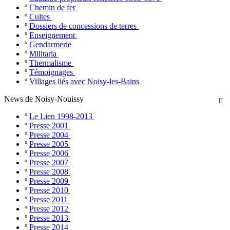
º
Chemin de fer
º
Cultes
º
Dossiers de concessions de terres
º
Enseignement
º
Gendarmerie
º
Militaria
º
Thermalisme
º
Témoignages
º
Villages liés avec Noisy-les-Bains
News de Noisy-Nouissy

º
Le Lien 1998-2013
º
Presse 2001
º
Presse 2004
º
Presse 2005
º
Presse 2006
º
Presse 2007
º
Presse 2008
º
Presse 2009
º
Presse 2010
º
Presse 2011
º
Presse 2012
º
Presse 2013
º
Presse 2014