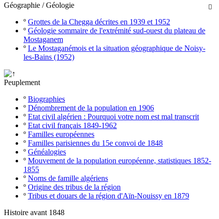
Géographie / Géologie

º
Grottes de la Chegga décrites en 1939 et 1952
º
Géologie sommaire de l'extrémité sud-ouest du plateau de
Mostaganem
º
Le Mostaganémois et la situation géographique de Noisy-
les-Bains (1952)
Peuplement
º
Biographies
º
Dénombrement de la population en 1906
º
Etat civil algérien : Pourquoi votre nom est mal transcrit
º
Etat civil français 1849-1962
º
Familles européennes
º
Familles parisiennes du 15e convoi de 1848
º
Généalogies
º
Mouvement de la population européenne, statistiques 1852-
1855
º
Noms de famille algériens
º
Origine des tribus de la région
º
Tribus et douars de la région d'Aïn-Nouissy en 1879
Histoire avant 1848