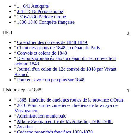
º
....-641 Antiquité
º
.641-1516 Période arabe
º
1516-1830 Période turque
º
1830-1848 Conquête française
1848

º
Calendrier des convois de 1848-1849
º
Chant des colons de 1848 au départ de Paris
º
Convois et colons de 1848
º
Discours prononcés lors du départ du 1er convoi le 8
octobre 1848
º
Journal d'un colon du 12e convoi de 1848 par Vivant
Beaucé
º
Pour en savoir un peu plus sur 1848
Histoire depuis 1848

º
1865, Itinéraire de quelques routes de la province d'Oran
º
2010 Point sur les cimetières chrétiens de la wilaya de
Mostaganem
º
Administration municipale
º
Affaire Zaoui, meurtre de M. Aubertin, 1936-1938
º
Aviation
º
Cadastre propriétés foncières 1860-1870