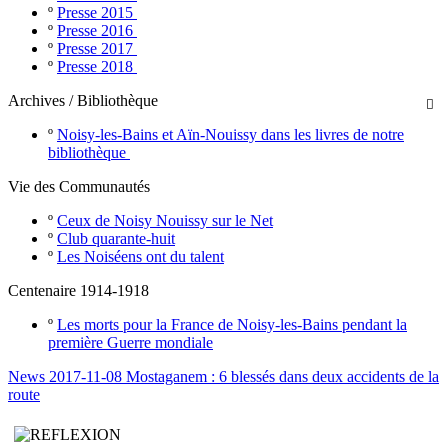
º
Presse 2015
º
Presse 2016
º
Presse 2017
º
Presse 2018
Archives / Bibliothèque

º
Noisy-les-Bains et Aïn-Nouissy dans les livres de notre
bibliothèque
Vie des Communautés
º
Ceux de Noisy Nouissy sur le Net
º
Club quarante-huit
º
Les Noiséens ont du talent
Centenaire 1914-1918
º
Les morts pour la France de Noisy-les-Bains pendant la
première Guerre mondiale
News 2017-11-08 Mostaganem : 6 blessés dans deux accidents de la
route