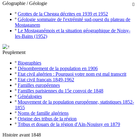
Géographie / Géologie

º
Grottes de la Chegga décrites en 1939 et 1952
º
Géologie sommaire de l'extrémité sud-ouest du plateau de
Mostaganem
º
Le Mostaganémois et la situation géographique de Noisy-
les-Bains (1952)
Peuplement
º
Biographies
º
Dénombrement de la population en 1906
º
Etat civil algérien : Pourquoi votre nom est mal transcrit
º
Etat civil français 1849-1962
º
Familles européennes
º
Familles parisiennes du 15e convoi de 1848
º
Généalogies
º
Mouvement de la population européenne, statistiques 1852-
1855
º
Noms de famille algériens
º
Origine des tribus de la région
º
Tribus et douars de la région d'Aïn-Nouissy en 1879
Histoire avant 1848