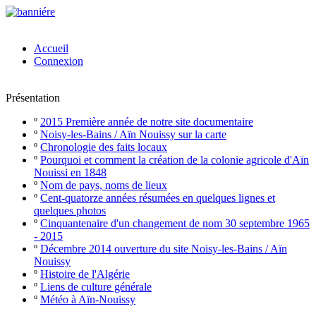
Accueil
Connexion
Présentation
º
2015 Première année de notre site documentaire
º
Noisy-les-Bains / Aïn Nouissy sur la carte
º
Chronologie des faits locaux
º
Pourquoi et comment la création de la colonie agricole d'Aïn
Nouissi en 1848
º
Nom de pays, noms de lieux
º
Cent-quatorze années résumées en quelques lignes et
quelques photos
º
Cinquantenaire d'un changement de nom 30 septembre 1965
- 2015
º
Décembre 2014 ouverture du site Noisy-les-Bains / Aïn
Nouissy
º
Histoire de l'Algérie
º
Liens de culture générale
º
Météo à Aïn-Nouissy