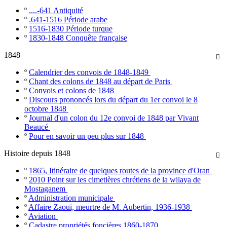
º
....-641 Antiquité
º
.641-1516 Période arabe
º
1516-1830 Période turque
º
1830-1848 Conquête française
1848

º
Calendrier des convois de 1848-1849
º
Chant des colons de 1848 au départ de Paris
º
Convois et colons de 1848
º
Discours prononcés lors du départ du 1er convoi le 8
octobre 1848
º
Journal d'un colon du 12e convoi de 1848 par Vivant
Beaucé
º
Pour en savoir un peu plus sur 1848
Histoire depuis 1848

º
1865, Itinéraire de quelques routes de la province d'Oran
º
2010 Point sur les cimetières chrétiens de la wilaya de
Mostaganem
º
Administration municipale
º
Affaire Zaoui, meurtre de M. Aubertin, 1936-1938
º
Aviation
º
Cadastre propriétés foncières 1860-1870