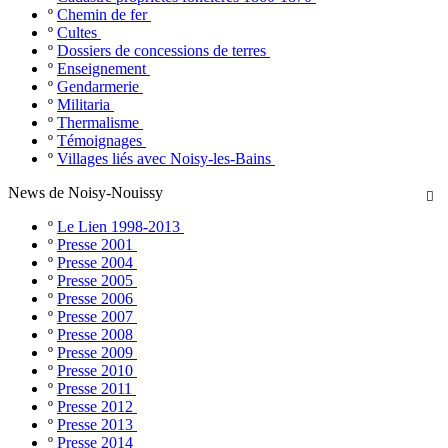
º
Chemin de fer
º
Cultes
º
Dossiers de concessions de terres
º
Enseignement
º
Gendarmerie
º
Militaria
º
Thermalisme
º
Témoignages
º
Villages liés avec Noisy-les-Bains
News de Noisy-Nouissy

º
Le Lien 1998-2013
º
Presse 2001
º
Presse 2004
º
Presse 2005
º
Presse 2006
º
Presse 2007
º
Presse 2008
º
Presse 2009
º
Presse 2010
º
Presse 2011
º
Presse 2012
º
Presse 2013
º
Presse 2014