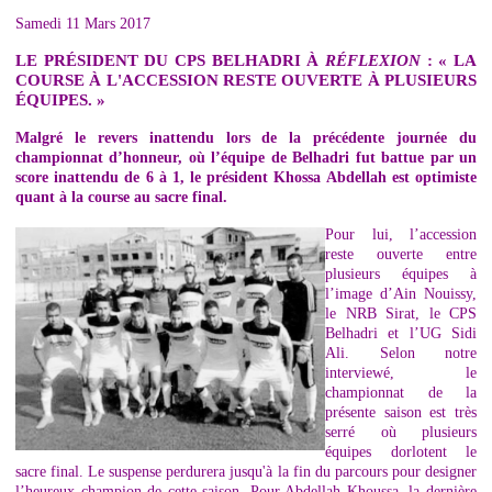
Samedi 11 Mars 2017
LE PRÉSIDENT DU CPS BELHADRI À
RÉFLEXION
: « LA
COURSE À L'ACCESSION RESTE OUVERTE À PLUSIEURS
ÉQUIPES. »
Malgré le revers inattendu lors de la précédente journée du
championnat d’honneur, où l’équipe de Belhadri fut battue par un
score inattendu de 6 à 1, le président Khossa Abdellah est optimiste
quant à la course au sacre final.
Pour lui, l’accession
reste ouverte entre
plusieurs équipes à
l’image d’Ain Nouissy,
le NRB Sirat, le CPS
Belhadri et l’UG Sidi
Ali. Selon notre
interviewé, le
championnat de la
présente saison est très
serré où plusieurs
équipes dorlotent le
sacre final. Le suspense perdurera jusqu'à la fin du parcours pour designer
l’heureux champion de cette saison. Pour Abdellah Khoussa, la dernière