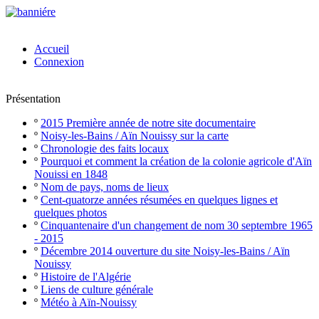
Accueil
Connexion
Présentation
º
2015 Première année de notre site documentaire
º
Noisy-les-Bains / Aïn Nouissy sur la carte
º
Chronologie des faits locaux
º
Pourquoi et comment la création de la colonie agricole d'Aïn
Nouissi en 1848
º
Nom de pays, noms de lieux
º
Cent-quatorze années résumées en quelques lignes et
quelques photos
º
Cinquantenaire d'un changement de nom 30 septembre 1965
- 2015
º
Décembre 2014 ouverture du site Noisy-les-Bains / Aïn
Nouissy
º
Histoire de l'Algérie
º
Liens de culture générale
º
Météo à Aïn-Nouissy