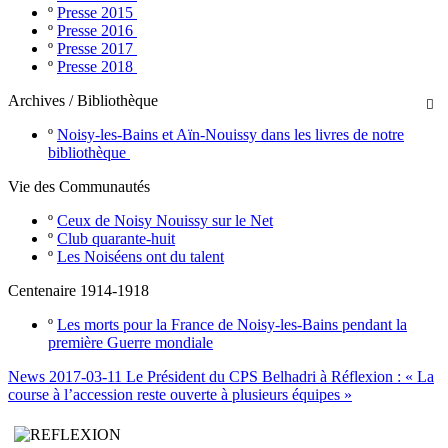
º
Presse 2015
º
Presse 2016
º
Presse 2017
º
Presse 2018
Archives / Bibliothèque

º
Noisy-les-Bains et Aïn-Nouissy dans les livres de notre
bibliothèque
Vie des Communautés
º
Ceux de Noisy Nouissy sur le Net
º
Club quarante-huit
º
Les Noiséens ont du talent
Centenaire 1914-1918
º
Les morts pour la France de Noisy-les-Bains pendant la
première Guerre mondiale
News 2017-03-11 Le Président du CPS Belhadri à Réflexion : « La
course à l’accession reste ouverte à plusieurs équipes »