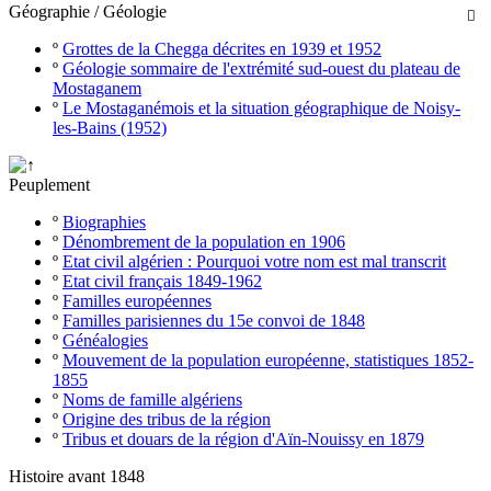
Géographie / Géologie

º
Grottes de la Chegga décrites en 1939 et 1952
º
Géologie sommaire de l'extrémité sud-ouest du plateau de
Mostaganem
º
Le Mostaganémois et la situation géographique de Noisy-
les-Bains (1952)
Peuplement
º
Biographies
º
Dénombrement de la population en 1906
º
Etat civil algérien : Pourquoi votre nom est mal transcrit
º
Etat civil français 1849-1962
º
Familles européennes
º
Familles parisiennes du 15e convoi de 1848
º
Généalogies
º
Mouvement de la population européenne, statistiques 1852-
1855
º
Noms de famille algériens
º
Origine des tribus de la région
º
Tribus et douars de la région d'Aïn-Nouissy en 1879
Histoire avant 1848