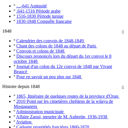
º
....-641 Antiquité
º
.641-1516 Période arabe
º
1516-1830 Période turque
º
1830-1848 Conquête française
1848

º
Calendrier des convois de 1848-1849
º
Chant des colons de 1848 au départ de Paris
º
Convois et colons de 1848
º
Discours prononcés lors du départ du 1er convoi le 8
octobre 1848
º
Journal d'un colon du 12e convoi de 1848 par Vivant
Beaucé
º
Pour en savoir un peu plus sur 1848
Histoire depuis 1848

º
1865, Itinéraire de quelques routes de la province d'Oran
º
2010 Point sur les cimetières chrétiens de la wilaya de
Mostaganem
º
Administration municipale
º
Affaire Zaoui, meurtre de M. Aubertin, 1936-1938
º
Aviation
º
Cadastre propriétés foncières 1860-1870