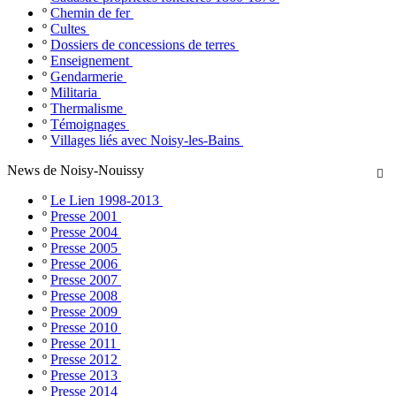
º
Chemin de fer
º
Cultes
º
Dossiers de concessions de terres
º
Enseignement
º
Gendarmerie
º
Militaria
º
Thermalisme
º
Témoignages
º
Villages liés avec Noisy-les-Bains
News de Noisy-Nouissy

º
Le Lien 1998-2013
º
Presse 2001
º
Presse 2004
º
Presse 2005
º
Presse 2006
º
Presse 2007
º
Presse 2008
º
Presse 2009
º
Presse 2010
º
Presse 2011
º
Presse 2012
º
Presse 2013
º
Presse 2014