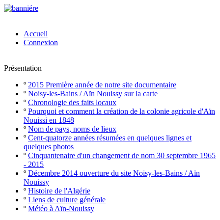
Accueil
Connexion
Présentation
º
2015 Première année de notre site documentaire
º
Noisy-les-Bains / Aïn Nouissy sur la carte
º
Chronologie des faits locaux
º
Pourquoi et comment la création de la colonie agricole d'Aïn
Nouissi en 1848
º
Nom de pays, noms de lieux
º
Cent-quatorze années résumées en quelques lignes et
quelques photos
º
Cinquantenaire d'un changement de nom 30 septembre 1965
- 2015
º
Décembre 2014 ouverture du site Noisy-les-Bains / Aïn
Nouissy
º
Histoire de l'Algérie
º
Liens de culture générale
º
Météo à Aïn-Nouissy