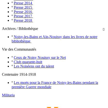
º
Presse 2014
º
Presse 2015
º
Presse 2016
º
Presse 2017
º
Presse 2018
Archives / Bibliothèque

º
Noisy-les-Bains et Aïn-Nouissy dans les livres de notre
bibliothèque
Vie des Communautés
º
Ceux de Noisy Nouissy sur le Net
º
Club quarante-huit
º
Les Noiséens ont du talent
Centenaire 1914-1918
º
Les morts pour la France de Noisy-les-Bains pendant la
première Guerre mondiale
Militaria