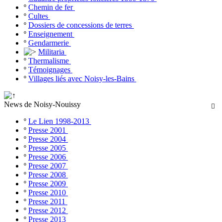
º
Chemin de fer
º
Cultes
º
Dossiers de concessions de terres
º
Enseignement
º
Gendarmerie
Militaria
º
Thermalisme
º
Témoignages
º
Villages liés avec Noisy-les-Bains
News de Noisy-Nouissy

º
Le Lien 1998-2013
º
Presse 2001
º
Presse 2004
º
Presse 2005
º
Presse 2006
º
Presse 2007
º
Presse 2008
º
Presse 2009
º
Presse 2010
º
Presse 2011
º
Presse 2012
º
Presse 2013