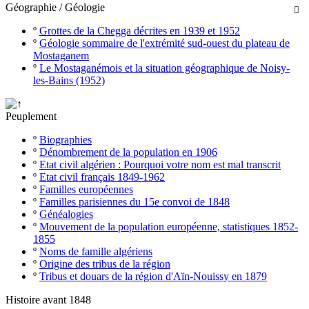
Géographie / Géologie

º
Grottes de la Chegga décrites en 1939 et 1952
º
Géologie sommaire de l'extrémité sud-ouest du plateau de
Mostaganem
º
Le Mostaganémois et la situation géographique de Noisy-
les-Bains (1952)
Peuplement
º
Biographies
º
Dénombrement de la population en 1906
º
Etat civil algérien : Pourquoi votre nom est mal transcrit
º
Etat civil français 1849-1962
º
Familles européennes
º
Familles parisiennes du 15e convoi de 1848
º
Généalogies
º
Mouvement de la population européenne, statistiques 1852-
1855
º
Noms de famille algériens
º
Origine des tribus de la région
º
Tribus et douars de la région d'Aïn-Nouissy en 1879
Histoire avant 1848