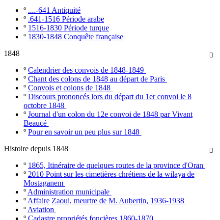
º
....-641 Antiquité
º
.641-1516 Période arabe
º
1516-1830 Période turque
º
1830-1848 Conquête française
1848

º
Calendrier des convois de 1848-1849
º
Chant des colons de 1848 au départ de Paris
º
Convois et colons de 1848
º
Discours prononcés lors du départ du 1er convoi le 8
octobre 1848
º
Journal d'un colon du 12e convoi de 1848 par Vivant
Beaucé
º
Pour en savoir un peu plus sur 1848
Histoire depuis 1848

º
1865, Itinéraire de quelques routes de la province d'Oran
º
2010 Point sur les cimetières chrétiens de la wilaya de
Mostaganem
º
Administration municipale
º
Affaire Zaoui, meurtre de M. Aubertin, 1936-1938
º
Aviation
º
Cadastre propriétés foncières 1860-1870