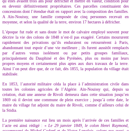
qu’elles avaient trois ans pour défricher et mettre en valeur, condition pour
en devenir définitivement propriétaires. Ces parcelles constituaient des
concessions dont l’étendue était en rapport avec la composition des familles.
A Aïn-Nouissy, une famille composée de cinq personnes recevait en
moyenne, et selon la qualité de la terre, environ 17 hectares à défricher.
L’époque fut rude et sans doute le mot de calvaire employé souvent pour
décrire la vie des colons de 1848 n’est-il pas exagéré. Certains moururent
rapidement des privations qu’ils enduraient ou retournèrent à Paris,
abandonnant tout espoir d’une vie meilleure ; ils furent aussitôt remplacés
par d’autres venus isolément ou par petits groupes familiaux,
principalement du Dauphiné et des Pyrénées, plus ou moins par leurs
propres moyens et certainement plus aptes aux durs travaux de la terre.
Ainsi l’on peut dire que, de ce fait, dès 1855, la population du village était
stabilisée.
En 1853, l’autorité militaire céda la place à l’administration civile dans
toutes les colonies agricoles de l’Algérie. Aïn-Nouissy qui, depuis sa
création, était une annexe de Rivoli demeura dans cette situation jusqu’en
1869 où il devint une commune de plein exercice ; jusqu’à cette date, le
maire du village fut adjoint du maire de Rivoli, comme d’ailleurs celui de
la Stidia.
La première naissance eut lieu un mois après l’arrivée de ces familles et
l’acte est ainsi rédigé : «
Le 29 janvier 1849, le colon Henri Raymond,
accompagné de Michel Godard et de Victor Langlois, colons eux aussi, a