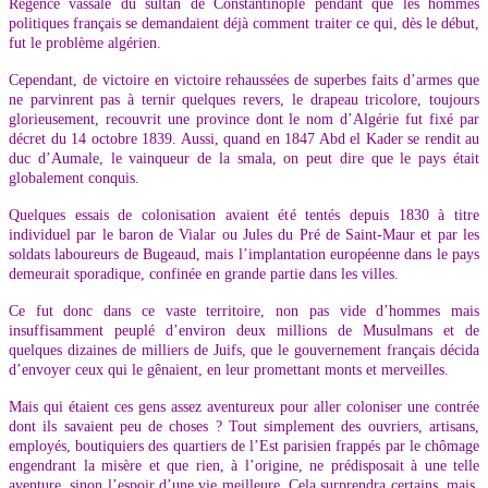
Régence vassale du sultan de Constantinople pendant que les hommes
politiques français se demandaient déjà comment traiter ce qui, dès le début,
fut le problème algérien.
Cependant, de victoire en victoire rehaussées de superbes faits d’armes que
ne parvinrent pas à ternir quelques revers, le drapeau tricolore, toujours
glorieusement, recouvrit une province dont le nom d’Algérie fut fixé par
décret du 14 octobre 1839. Aussi, quand en 1847 Abd el Kader se rendit au
duc d’Aumale, le vainqueur de la smala, on peut dire que le pays était
globalement conquis.
Quelques essais de colonisation avaient été tentés depuis 1830 à titre
individuel par le baron de Vialar ou Jules du Pré de Saint-Maur et par les
soldats laboureurs de Bugeaud, mais l’implantation européenne dans le pays
demeurait sporadique, confinée en grande partie dans les villes.
Ce fut donc dans ce vaste territoire, non pas vide d’hommes mais
insuffisamment peuplé d’environ deux millions de Musulmans et de
quelques dizaines de milliers de Juifs, que le gouvernement français décida
d’envoyer ceux qui le gênaient, en leur promettant monts et merveilles.
Mais qui étaient ces gens assez aventureux pour aller coloniser une contrée
dont ils savaient peu de choses ? Tout simplement des ouvriers, artisans,
employés, boutiquiers des quartiers de l’Est parisien frappés par le chômage
engendrant la misère et que rien, à l’origine, ne prédisposait à une telle
aventure, sinon l’espoir d’une vie meilleure. Cela surprendra certains, mais,