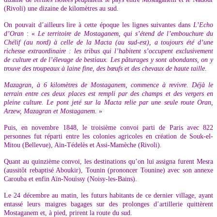
(Rivoli) une dizaine de kilomètres au sud.
On pouvait d’ailleurs lire à cette époque les lignes suivantes dans
L’Echo
d’Oran
: «
Le territoire de Mostaganem, qui s’étend de l’embouchure du
Chélif (au nord) à celle de la Macta (au sud-est), a toujours été d’une
richesse extraordinaire : les tribus qui l’habitent s’occupent exclusivement
de culture et de l’élevage de bestiaux. Les pâturages y sont abondants, on y
trouve des troupeaux à laine fine, des bœufs et des chevaux de haute taille.
Mazagran, à 6 kilomètres de Mostaganem, commence à revivre. Déjà le
terrain entre ces deux places est rempli par des champs et des vergers en
pleine culture. Le pont jeté sur la Macta relie par une seule route Oran,
Arzew, Mazagran et Mostaganem.
»
Puis, en novembre 1848, le troisième convoi parti de Paris avec 822
personnes fut réparti entre les colonies agricoles en création de Souk-el-
Mitou (Bellevue), Aïn-Tédelès et Assi-Mamèche (Rivoli).
Quant au quinzième convoi, les destinations qu’on lui assigna furent Mesra
(aussitôt rebaptisé Aboukir), Tounin (prononcer Tounine) avec son annexe
Carouba et enfin Aïn-Nouissy (Noisy-les-Bains).
Le 24 décembre au matin, les futurs habitants de ce dernier village, ayant
entassé leurs maigres bagages sur des prolonges d’artillerie quittèrent
Mostaganem et, à pied, prirent la route du sud.