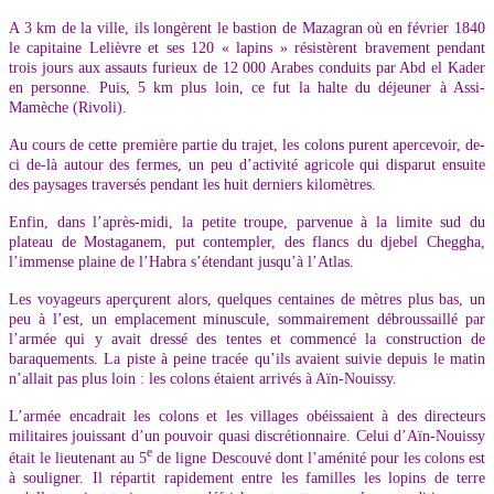
A 3 km de la ville, ils longèrent le bastion de Mazagran où en février 1840
le capitaine Lelièvre et ses 120 « lapins » résistèrent bravement pendant
trois jours aux assauts furieux de 12 000 Arabes conduits par Abd el Kader
en personne. Puis, 5 km plus loin, ce fut la halte du déjeuner à Assi-
Mamèche (Rivoli).
Au cours de cette première partie du trajet, les colons purent apercevoir, de-
ci de-là autour des fermes, un peu d’activité agricole qui disparut ensuite
des paysages traversés pendant les huit derniers kilomètres.
Enfin, dans l’après-midi, la petite troupe, parvenue à la limite sud du
plateau de Mostaganem, put contempler, des flancs du djebel Cheggha,
l’immense plaine de l’Habra s’étendant jusqu’à l’Atlas.
Les voyageurs aperçurent alors, quelques centaines de mètres plus bas, un
peu à l’est, un emplacement minuscule, sommairement débroussaillé par
l’armée qui y avait dressé des tentes et commencé la construction de
baraquements. La piste à peine tracée qu’ils avaient suivie depuis le matin
n’allait pas plus loin : les colons étaient arrivés à Aïn-Nouissy.
L’armée encadrait les colons et les villages obéissaient à des directeurs
militaires jouissant d’un pouvoir quasi discrétionnaire. Celui d’Aïn-Nouissy
e
était le lieutenant au 5
de ligne Descouvé dont l’aménité pour les colons est
à souligner. Il répartit rapidement entre les familles les lopins de terre