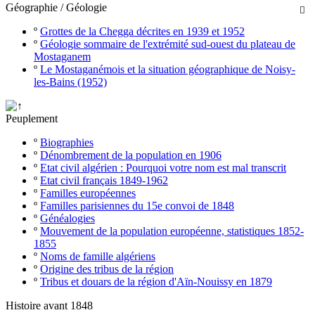
Géographie / Géologie

º
Grottes de la Chegga décrites en 1939 et 1952
º
Géologie sommaire de l'extrémité sud-ouest du plateau de
Mostaganem
º
Le Mostaganémois et la situation géographique de Noisy-
les-Bains (1952)
Peuplement
º
Biographies
º
Dénombrement de la population en 1906
º
Etat civil algérien : Pourquoi votre nom est mal transcrit
º
Etat civil français 1849-1962
º
Familles européennes
º
Familles parisiennes du 15e convoi de 1848
º
Généalogies
º
Mouvement de la population européenne, statistiques 1852-
1855
º
Noms de famille algériens
º
Origine des tribus de la région
º
Tribus et douars de la région d'Aïn-Nouissy en 1879
Histoire avant 1848