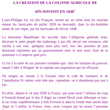
LA CREATION DE LA COLONIE AGRICOLE DE
1
AÏN-NOUISSY EN 1848
Louis-Philippe Ier, roi des Français, monté sur un trône dont les marches
étaient les barricades de juillet 1830 en descendit, dans la dix-huitième
année de son règne, par les barricades de février 1848.
La deuxième République lui succéda dans l’allégresse générale mais,
décevant le petit peuple des faubourgs à qui elle devait son existence, elle
vacilla à son tour, quelques mois plus tard, lors des journées de juin
durement réprimées par un gouvernement dont le seul souci était de se
maintenir à n’importe quel prix.
Ce fut à la suite de ces journées troublées que, chez les hommes du pouvoir,
naquit l’idée d’éloigner de la capitale une population qui les effrayait.
On songea un instant à la Guyane mais le coût du transport et de
l’installation fit rejeter cette idée que, cependant, on n’abandonna pas tout à
fait.
En effet, depuis le 14 juin 1830 la France, qui pour laver l’offense du coup
d’éventail donné par le dey d’Alger au consul Deval avait débarqué ce jour-
là un corps expéditionnaire à Sidi-Ferruch et dans la foulée était entrée dans
Alger le 5 juillet, la France, donc, avait conquis par les armes l’ancienne