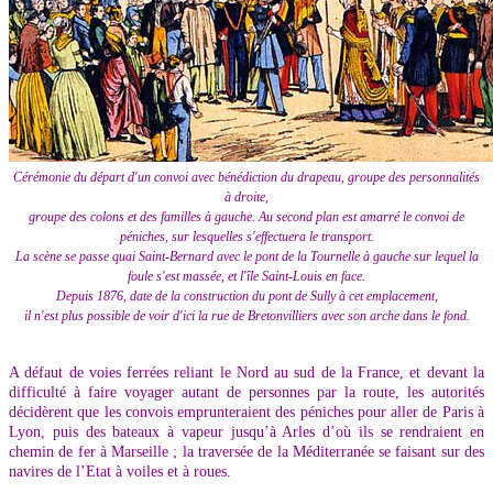
Cérémonie du départ d'un convoi avec bénédiction du drapeau, groupe des personnalités
à droite,
groupe des colons et des familles à gauche. Au second plan est amarré le convoi de
péniches, sur lesquelles s'effectuera le transport.
La scène se passe quai Saint-Bernard avec le pont de la Tournelle à gauche sur lequel la
foule s'est massée, et l'île Saint-Louis en face.
Depuis 1876, date de la construction du pont de Sully à cet emplacement,
il n'est plus possible de voir d'ici la rue de Bretonvilliers avec son arche dans le fond.
A défaut de voies ferrées reliant le Nord au sud de la France, et devant la
difficulté à faire voyager autant de personnes par la route, les autorités
décidèrent que les convois emprunteraient des péniches pour aller de Paris à
Lyon, puis des bateaux à vapeur jusqu’à Arles d’où ils se rendraient en
chemin de fer à Marseille ; la traversée de la Méditerranée se faisant sur des
navires de l’Etat à voiles et à roues.