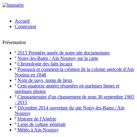
Accueil
Connexion
Présentation
º
2015 Première année de notre site documentaire
º
Noisy-les-Bains / Aïn Nouissy sur la carte
º
Chronologie des faits locaux
º
Pourquoi et comment la création de la colonie agricole d'Aïn
Nouissi en 1848
º
Nom de pays, noms de lieux
º
Cent-quatorze années résumées en quelques lignes et
quelques photos
º
Cinquantenaire d'un changement de nom 30 septembre 1965
- 2015
º
Décembre 2014 ouverture du site Noisy-les-Bains / Aïn
Nouissy
º
Histoire de l'Algérie
º
Liens de culture générale
º
Météo à Aïn-Nouissy