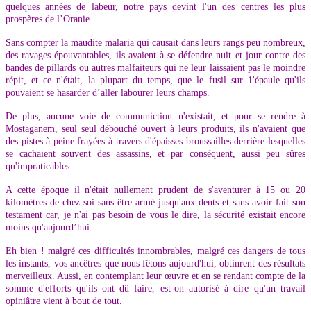
quelques années de labeur, notre pays devint l'un des centres les plus
prospères de l’Oranie.
Sans compter la maudite malaria qui causait dans leurs rangs peu nombreux,
des ravages épouvantables, ils avaient à se défendre nuit et jour contre des
bandes de pillards ou autres malfaiteurs qui ne leur laissaient pas le moindre
répit, et ce n'était, la plupart du temps, que le fusil sur 1'épaule qu'ils
pouvaient se hasarder d’aller labourer leurs champs.
De plus, aucune voie de communiction n'existait, et pour se rendre à
Mostaganem, seul seul débouché ouvert à leurs produits, ils n'avaient que
des pistes à peine frayées à travers d'épaisses broussailles derrière lesquelles
se cachaient souvent des assassins, et par conséquent, aussi peu sûres
qu'impraticables.
A cette époque il n'était nullement prudent de s'aventurer à 15 ou 20
kilomètres de chez soi sans être armé jusqu'aux dents et sans avoir fait son
testament car, je n'ai pas besoin de vous le dire, la sécurité existait encore
moins qu'aujourd’hui.
Eh bien ! malgré ces difficultés innombrables, malgré ces dangers de tous
les instants, vos ancêtres que nous fêtons aujourd'hui, obtinrent des résultats
merveilleux. Aussi, en contemplant leur œuvre et en se rendant compte de la
somme d'efforts qu'ils ont dû faire, est-on autorisé à dire qu'un travail
opiniâtre vient à bout de tout.