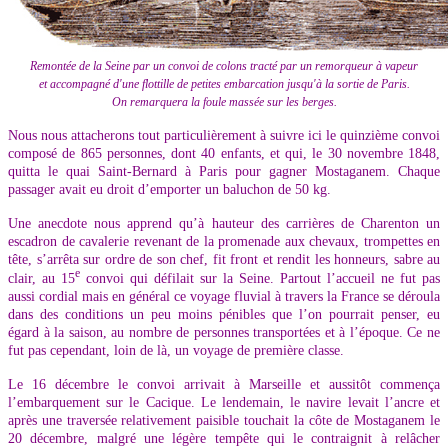
Remontée de la Seine par un convoi de colons tracté par un remorqueur à vapeur
et accompagné d'une flottille de petites embarcation jusqu'à la sortie de Paris.
On remarquera la foule massée sur les berges.
Nous nous attacherons tout particulièrement à suivre ici le quinzième convoi
composé de 865 personnes, dont 40 enfants, et qui, le 30 novembre 1848,
quitta le quai Saint-Bernard à Paris pour gagner Mostaganem. Chaque
passager avait eu droit d’emporter un baluchon de 50 kg.
Une anecdote nous apprend qu’à hauteur des carrières de Charenton un
escadron de cavalerie revenant de la promenade aux chevaux, trompettes en
tête, s’arrêta sur ordre de son chef, fit front et rendit les honneurs, sabre au
e
clair, au 15
convoi qui défilait sur la Seine. Partout l’accueil ne fut pas
aussi cordial mais en général ce voyage fluvial à travers la France se déroula
dans des conditions un peu moins pénibles que l’on pourrait penser, eu
égard à la saison, au nombre de personnes transportées et à l’époque. Ce ne
fut pas cependant, loin de là, un voyage de première classe.
Le 16 décembre le convoi arrivait à Marseille et aussitôt commença
l’embarquement sur le Cacique. Le lendemain, le navire levait l’ancre et
après une traversée relativement paisible touchait la côte de Mostaganem le
20 décembre, malgré une légère tempête qui le contraignit à relâcher