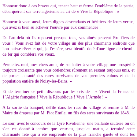
Honneur donc à ces braves qui, tenant haut et ferme l'emblème de la patrie,
débarquèrent sur terre algérienne au cri de « Vive la République ! »
Honneur à vous aussi, leurs dignes descendants et héritiers de leurs vertus,
qui avez si bien su achever l'œuvre par eux commencée !
De l'au-delà où ils reposent presque tous, vos aînés peuvent être fiers de
vous ! Vous avez fait de votre village un des plus charmants endroits que
l'on puisse rêver et qui, je l'espère, sera bientôt doté d'une ligne de chemin
de fer qui comblera vos vœux.
Permettez-moi, mes chers amis, de souhaiter à votre village une prospérité
toujours croissante que vous obtiendrez sûrement en restant toujours unis, et
de porter la santé des rares survivants de vos premiers colons et de la
population entière de Noisy-les-Bains. »
Et de terminer ce petit discours par les cris de : « Vivent la France et
1’Algérie française ! Vive la République ! Vive 1’Armée ! »
A la sortie du banquet, défilé dans les rues du village et remise à M. le
Maire du drapeau par M. Piot Emile, un fils des rares survivants de 1848.
Le soir, avec le concours de la Lyre Rivolienne, une brillante sauterie où on
s’en est donné à jambes que veux-tu, jusqu'au matin, a terminé cette
charmante fête qui a été empreinte de la plus franche gaieté et dont les