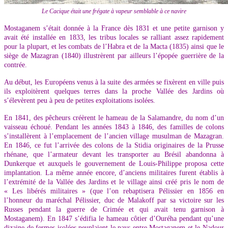
Le Cacique était une frégate à vapeur semblable à ce navire
Mostaganem s’était donnée à la France dès 1831 et une petite garnison y
avait été installée en 1833, les tribus locales se ralliant assez rapidement
pour la plupart, et les combats de l’Habra et de la Macta (1835) ainsi que le
siège de Mazagran (1840) illustrèrent par ailleurs l’épopée guerrière de la
contrée.
Au début, les Européens venus à la suite des armées se fixèrent en ville puis
ils exploitèrent quelques terres dans la proche Vallée des Jardins où
s’élevèrent peu à peu de petites exploitations isolées.
En 1841, des pêcheurs créèrent le hameau de la Salamandre, du nom d’un
vaisseau échoué. Pendant les années 1843 à 1846, des familles de colons
s’installèrent à l’emplacement de l’ancien village musulman de Mazagran.
En 1846, ce fut l’arrivée des colons de la Stidia originaires de la Prusse
rhénane, que l’armateur devant les transporter au Brésil abandonna à
Dunkerque et auxquels le gouvernement de Louis-Philippe proposa cette
implantation. La même année encore, d’anciens militaires furent établis à
l’extrémité de la Vallée des Jardins et le village ainsi créé pris le nom de
« Les libérés militaires » (que l’on rebaptisera Pélissier en 1856 en
l’honneur du maréchal Pélissier, duc de Malakoff par sa victoire sur les
Russes pendant la guerre de Crimée et qui avait tenu garnison à
Mostaganem). En 1847 s’édifia le hameau côtier d’Ouréha pendant qu’une
dizaine de fermes isolées peuplaient le pays entre Mostaganem et le Nadour