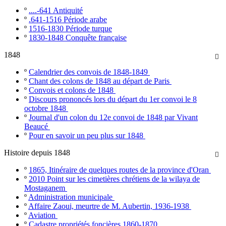
º
....-641 Antiquité
º
.641-1516 Période arabe
º
1516-1830 Période turque
º
1830-1848 Conquête française
1848

º
Calendrier des convois de 1848-1849
º
Chant des colons de 1848 au départ de Paris
º
Convois et colons de 1848
º
Discours prononcés lors du départ du 1er convoi le 8
octobre 1848
º
Journal d'un colon du 12e convoi de 1848 par Vivant
Beaucé
º
Pour en savoir un peu plus sur 1848
Histoire depuis 1848

º
1865, Itinéraire de quelques routes de la province d'Oran
º
2010 Point sur les cimetières chrétiens de la wilaya de
Mostaganem
º
Administration municipale
º
Affaire Zaoui, meurtre de M. Aubertin, 1936-1938
º
Aviation
º
Cadastre propriétés foncières 1860-1870