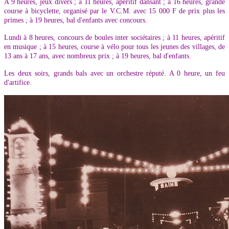
A 9 heures, jeux divers ; à 11 heures, apéritif dansant ; à 16 heures, grande
course à bicyclette, organisé par le V.C.M. avec 15 000 F de prix plus les
primes ; à 19 heures, bal d'enfants avec concours.
Lundi à 8 heures, concours de boules inter sociétaires ; à 11 heures, apéritif
en musique ; à 15 heures, course à vélo pour tous les jeunes des villages, de
13 ans à 17 ans, avec nombreux prix ; à 19 heures, bal d'enfants.
Les deux soirs, grands bals avec un orchestre réputé. A 0 heure, un feu
d'artifice.