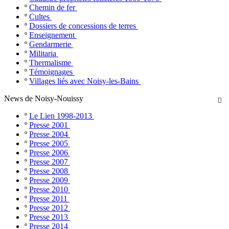
º
Chemin de fer
º
Cultes
º
Dossiers de concessions de terres
º
Enseignement
º
Gendarmerie
º
Militaria
º
Thermalisme
º
Témoignages
º
Villages liés avec Noisy-les-Bains
News de Noisy-Nouissy

º
Le Lien 1998-2013
º
Presse 2001
º
Presse 2004
º
Presse 2005
º
Presse 2006
º
Presse 2007
º
Presse 2008
º
Presse 2009
º
Presse 2010
º
Presse 2011
º
Presse 2012
º
Presse 2013
º
Presse 2014