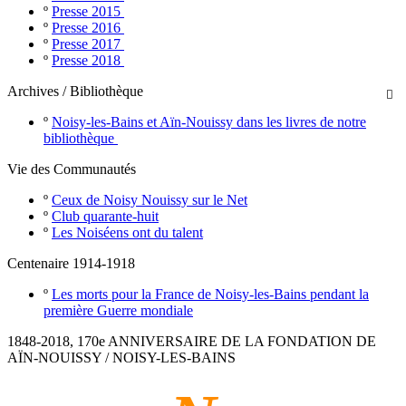
º
Presse 2015
º
Presse 2016
º
Presse 2017
º
Presse 2018
Archives / Bibliothèque

º
Noisy-les-Bains et Aïn-Nouissy dans les livres de notre
bibliothèque
Vie des Communautés
º
Ceux de Noisy Nouissy sur le Net
º
Club quarante-huit
º
Les Noiséens ont du talent
Centenaire 1914-1918
º
Les morts pour la France de Noisy-les-Bains pendant la
première Guerre mondiale
1848-2018, 170e ANNIVERSAIRE DE LA FONDATION DE
AÏN-NOUISSY / NOISY-LES-BAINS