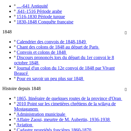
º
....-641 Antiquité
º
.641-1516 Période arabe
º
1516-1830 Période turque
º
1830-1848 Conquête française
1848

º
Calendrier des convois de 1848-1849
º
Chant des colons de 1848 au départ de Paris
º
Convois et colons de 1848
º
Discours prononcés lors du départ du 1er convoi le 8
octobre 1848
º
Journal d'un colon du 12e convoi de 1848 par Vivant
Beaucé
º
Pour en savoir un peu plus sur 1848
Histoire depuis 1848

º
1865, Itinéraire de quelques routes de la province d'Oran
º
2010 Point sur les cimetières chrétiens de la wilaya de
Mostaganem
º
Administration municipale
º
Affaire Zaoui, meurtre de M. Aubertin, 1936-1938
º
Aviation
º
Cadastre propriétés foncières 1860-1870