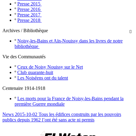
º
Presse 2015
º
Presse 2016
º
Presse 2017
º
Presse 2018
Archives / Bibliothèque

º
Noisy-les-Bains et Aïn-Nouissy dans les livres de notre
bibliothèque
Vie des Communautés
º
Ceux de Noisy Nouissy sur le Net
º
Club quarante-huit
º
Les Noiséens ont du talent
Centenaire 1914-1918
º
Les morts pour la France de Noisy-les-Bains pendant la
première Guerre mondiale
News 2015-10-02 Tous les édifices construits par les pouvoirs
publics depuis 1962 l’ont été sans acte ni permis