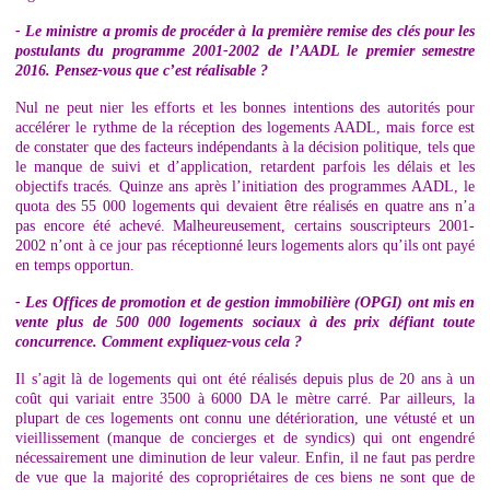
- Le ministre a promis de procéder à la première remise des clés pour les
postulants du programme 2001-2002 de l’AADL le premier semestre
2016. Pensez-vous que c’est réalisable ?
Nul ne peut nier les efforts et les bonnes intentions des autorités pour
accélérer le rythme de la réception des logements AADL, mais force est
de constater que des facteurs indépendants à la décision politique, tels que
le manque de suivi et d’application, retardent parfois les délais et les
objectifs tracés. Quinze ans après l’initiation des programmes AADL, le
quota des 55 000 logements qui devaient être réalisés en quatre ans n’a
pas encore été achevé. Malheureusement, certains souscripteurs 2001-
2002 n’ont à ce jour pas réceptionné leurs logements alors qu’ils ont payé
en temps opportun.
- Les Offices de promotion et de gestion immobilière (OPGI) ont mis en
vente plus de 500 000 logements sociaux à des prix défiant toute
concurrence. Comment expliquez-vous cela ?
Il s’agit là de logements qui ont été réalisés depuis plus de 20 ans à un
coût qui variait entre 3500 à 6000 DA le mètre carré. Par ailleurs, la
plupart de ces logements ont connu une détérioration, une vétusté et un
vieillissement (manque de concierges et de syndics) qui ont engendré
nécessairement une diminution de leur valeur. Enfin, il ne faut pas perdre
de vue que la majorité des copropriétaires de ces biens ne sont que de