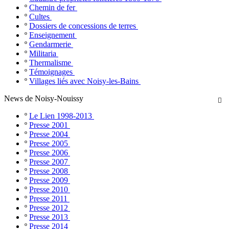
º
Chemin de fer
º
Cultes
º
Dossiers de concessions de terres
º
Enseignement
º
Gendarmerie
º
Militaria
º
Thermalisme
º
Témoignages
º
Villages liés avec Noisy-les-Bains
News de Noisy-Nouissy

º
Le Lien 1998-2013
º
Presse 2001
º
Presse 2004
º
Presse 2005
º
Presse 2006
º
Presse 2007
º
Presse 2008
º
Presse 2009
º
Presse 2010
º
Presse 2011
º
Presse 2012
º
Presse 2013
º
Presse 2014