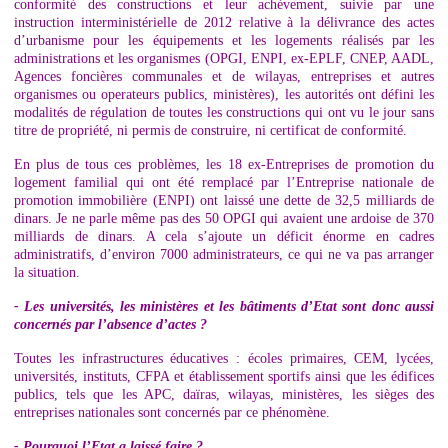
conformité des constructions et leur achèvement, suivie par une
instruction interministérielle de 2012 relative à la délivrance des actes
d’urbanisme pour les équipements et les logements réalisés par les
administrations et les organismes (OPGI, ENPI, ex-EPLF, CNEP, AADL,
Agences foncières communales et de wilayas, entreprises et autres
organismes ou operateurs publics, ministères), les autorités ont défini les
modalités de régulation de toutes les constructions qui ont vu le jour sans
titre de propriété, ni permis de construire, ni certificat de conformité.
En plus de tous ces problèmes, les 18 ex-Entreprises de promotion du
logement familial qui ont été remplacé par l’Entreprise nationale de
promotion immobilière (ENPI) ont laissé une dette de 32,5 milliards de
dinars. Je ne parle même pas des 50 OPGI qui avaient une ardoise de 370
milliards de dinars. A cela s’ajoute un déficit énorme en cadres
administratifs, d’environ 7000 administrateurs, ce qui ne va pas arranger
la situation.
- Les universités, les ministères et les bâtiments d’Etat sont donc aussi
concernés par l’absence d’actes ?
Toutes les infrastructures éducatives : écoles primaires, CEM, lycées,
universités, instituts, CFPA et établissement sportifs ainsi que les édifices
publics, tels que les APC, daïras, wilayas, ministères, les sièges des
entreprises nationales sont concernés par ce phénomène.
- Pourquoi l’Etat a laissé faire ?