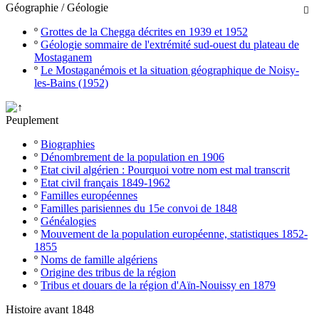
Géographie / Géologie

º
Grottes de la Chegga décrites en 1939 et 1952
º
Géologie sommaire de l'extrémité sud-ouest du plateau de
Mostaganem
º
Le Mostaganémois et la situation géographique de Noisy-
les-Bains (1952)
Peuplement
º
Biographies
º
Dénombrement de la population en 1906
º
Etat civil algérien : Pourquoi votre nom est mal transcrit
º
Etat civil français 1849-1962
º
Familles européennes
º
Familles parisiennes du 15e convoi de 1848
º
Généalogies
º
Mouvement de la population européenne, statistiques 1852-
1855
º
Noms de famille algériens
º
Origine des tribus de la région
º
Tribus et douars de la région d'Aïn-Nouissy en 1879
Histoire avant 1848