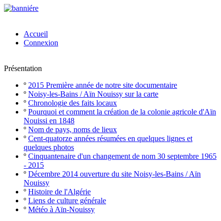
Accueil
Connexion
Présentation
º
2015 Première année de notre site documentaire
º
Noisy-les-Bains / Aïn Nouissy sur la carte
º
Chronologie des faits locaux
º
Pourquoi et comment la création de la colonie agricole d'Aïn
Nouissi en 1848
º
Nom de pays, noms de lieux
º
Cent-quatorze années résumées en quelques lignes et
quelques photos
º
Cinquantenaire d'un changement de nom 30 septembre 1965
- 2015
º
Décembre 2014 ouverture du site Noisy-les-Bains / Aïn
Nouissy
º
Histoire de l'Algérie
º
Liens de culture générale
º
Météo à Aïn-Nouissy