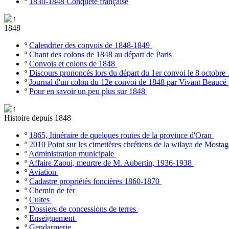
º
1830-1848 Conquête française
1848
º
Calendrier des convois de 1848-1849
º
Chant des colons de 1848 au départ de Paris
º
Convois et colons de 1848
º
Discours prononcés lors du départ du 1er convoi le 8 octobr
º
Journal d'un colon du 12e convoi de 1848 par Vivant Beaucé
º
Pour en savoir un peu plus sur 1848
Histoire depuis 1848
º
1865, Itinéraire de quelques routes de la province d'Oran
º
2010 Point sur les cimetières chrétiens de la wilaya de Most
º
Administration municipale
º
Affaire Zaoui, meurtre de M. Aubertin, 1936-1938
º
Aviation
º
Cadastre propriétés foncières 1860-1870
º
Chemin de fer
º
Cultes
º
Dossiers de concessions de terres
º
Enseignement
º
Gendarmerie