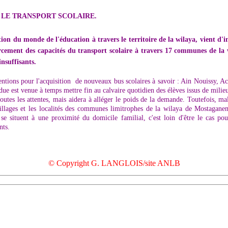
 LE TRANSPORT SCOLAIRE.
 du monde de l'éducation à travers le territoire de la wilaya, vient d'in
orcement des capacités du transport scolaire à travers 17 communes de la 
nsuffisants.
ventions pour l'acquisition de nouveaux bus scolaires à savoir : Ain Nouissy,
due est venue à temps mettre fin au calvaire quotidien des élèves issus de milie
outes les attentes, mais aidera à alléger le poids de la demande. Toutefois, mal
es villages et les localités des communes limitrophes de la wilaya de Mostaga
se situent à une proximité du domicile familial, c'est loin d'être le cas pou
nts.
© Copyright G. LANGLOIS/site ANLB