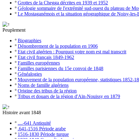
º
Grottes de la Chegga décrites en 1939 et 1952
º
Géologie sommaire de l'extrémité sud-ouest du plateau de M
º
Le Mostaganémois et la situation géographique de Noisy-les-
Peuplement
º
Biographies
º
Dénombrement de la population en 1906
º
Etat civil algérien : Pourquoi votre nom est mal transcrit
º
Etat civil français 1849-1962
º
Familles européennes
º
Familles parisiennes du 15e convoi de 1848
º
Généalogies
º
Mouvement de la population européenne, statistiques 1852-1
º
Noms de famille algériens
º
Origine des tribus de la région
º
Tribus et douars de la région d'Aïn-Nouissy en 1879
Histoire avant 1848
º
....-641 Antiquité
º
.641-1516 Période arabe
º
1516-1830 Période turque