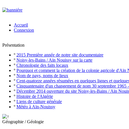
Accueil
Connexion
Présentation
º
2015 Première année de notre site documentaire
º
Noisy-les-Bains / Aïn Nouissy sur la carte
º
Chronologie des faits locaux
º
Pourquoi et comment la création de la colonie agricole d'Aïn
º
Nom de pays, noms de lieux
º
Cent-quatorze années résumées en quelques lignes et quelque
º
Cinquantenaire d'un changement de nom 30 septembre 1965 
º
Décembre 2014 ouverture du site Noisy-les-Bains / Aïn Noui
º
Histoire de l'Algérie
º
Liens de culture générale
º
Météo à Aïn-Nouissy
Géographie / Géologie