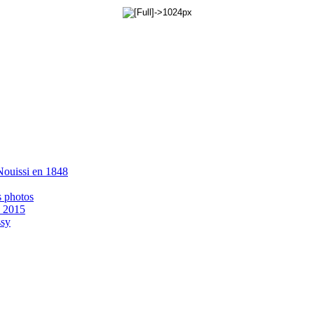
 Nouissi en 1848
s photos
- 2015
ssy