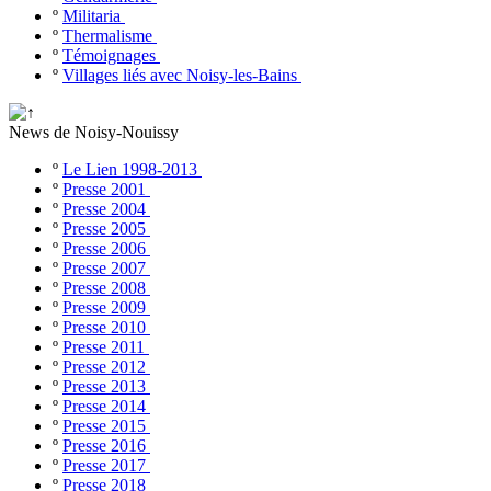
º
Militaria
º
Thermalisme
º
Témoignages
º
Villages liés avec Noisy-les-Bains
News de Noisy-Nouissy
º
Le Lien 1998-2013
º
Presse 2001
º
Presse 2004
º
Presse 2005
º
Presse 2006
º
Presse 2007
º
Presse 2008
º
Presse 2009
º
Presse 2010
º
Presse 2011
º
Presse 2012
º
Presse 2013
º
Presse 2014
º
Presse 2015
º
Presse 2016
º
Presse 2017
º
Presse 2018