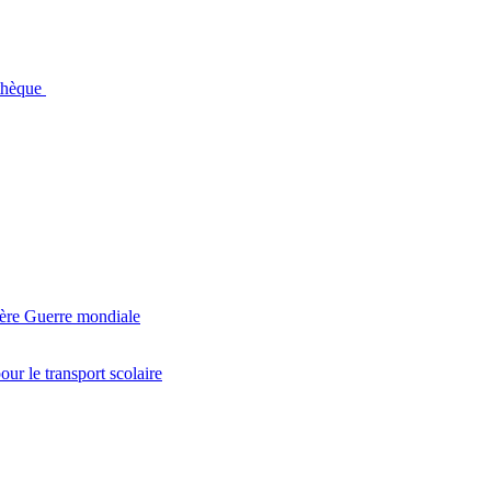
othèque
ière Guerre mondiale
r le transport scolaire