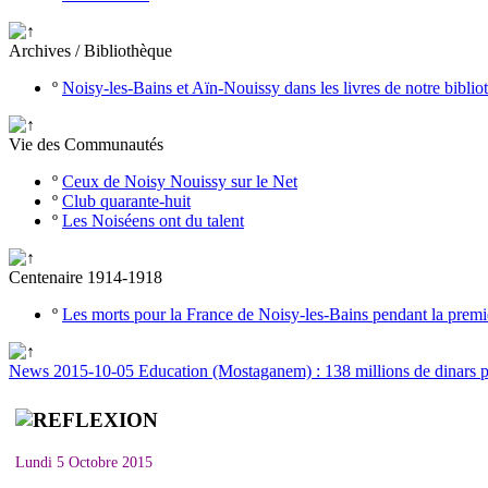
Archives / Bibliothèque
º
Noisy-les-Bains et Aïn-Nouissy dans les livres de notre bibli
Vie des Communautés
º
Ceux de Noisy Nouissy sur le Net
º
Club quarante-huit
º
Les Noiséens ont du talent
Centenaire 1914-1918
º
Les morts pour la France de Noisy-les-Bains pendant la prem
News 2015-10-05 Education (Mostaganem) : 138 millions de dinars pou
Lundi 5 Octobre 2015