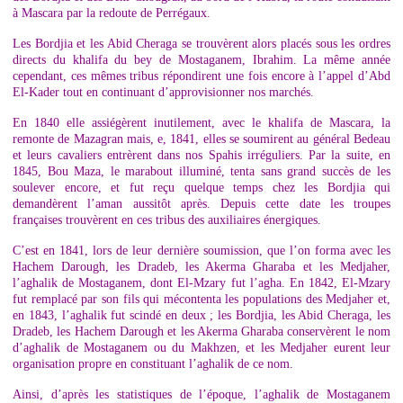
à Mascara par la redoute de Perrégaux.
Les Bordjia et les Abid Cheraga se trouvèrent alors placés sous les ordres
directs du khalifa du bey de Mostaganem, Ibrahim. La même année
cependant, ces mêmes tribus répondirent une fois encore à l’appel d’Abd
El-Kader tout en continuant d’approvisionner nos marchés.
En 1840 elle assiégèrent inutilement, avec le khalifa de Mascara, la
remonte de Mazagran mais, e, 1841, elles se soumirent au général Bedeau
et leurs cavaliers entrèrent dans nos Spahis irréguliers. Par la suite, en
1845, Bou Maza, le marabout illuminé, tenta sans grand succès de les
soulever encore, et fut reçu quelque temps chez les Bordjia qui
demandèrent l’aman aussitôt après. Depuis cette date les troupes
françaises trouvèrent en ces tribus des auxiliaires énergiques.
C’est en 1841, lors de leur dernière soumission, que l’on forma avec les
Hachem Darough, les Dradeb, les Akerma Gharaba et les Medjaher,
l’aghalik de Mostaganem, dont El-Mzary fut l’agha. En 1842, El-Mzary
fut remplacé par son fils qui mécontenta les populations des Medjaher et,
en 1843, l’aghalik fut scindé en deux ; les Bordjia, les Abid Cheraga, les
Dradeb, les Hachem Darough et les Akerma Gharaba conservèrent le nom
d’aghalik de Mostaganem ou du Makhzen, et les Medjaher eurent leur
organisation propre en constituant l’aghalik de ce nom.
Ainsi, d’après les statistiques de l’époque, l’aghalik de Mostaganem