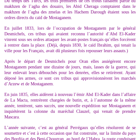
Du temps des Turcs, les trois premières de ces tribus faisaient partie du
makhzen de l’agha des douairs, les Abid Cheraga comptaient dans le
makhzen de l’agha des zmelas et les Hachem Darough étaient sous les
ordres directs du caïd de Mostaganem.
En juillet 1833, lors de l’occupation de Mostaganem par le général
Desmichels, ces tribus qui avaient reconnu l’autorité d’Abd El-Kader
vinrent sous ses ordres attaquer les avant-postes français qu’elles forcèrent
à rentrer dans la place. (Déjà, depuis 1830, le caïd Ibrahim, qui tenait la
ville pour les Français, avait dû plusieurs fois repousser leurs assauts.)
Après le départ de Desmichels pour Oran elles assiégèrent encore
Mostaganem pendant une dizaine de jours, mais, lasses de la guerre, qui
leur enlevait leurs débouchés pour les denrées, elles se retirèrent. Ayant
déposé les armes, ce sont ces tribus qui approvisionnèrent les marchés
d’Arzew et de Mostaganem.
En juin 1835, elles aidèrent à nouveau l’émir Abd El-Kader dans l’affaire
de La Macta, rentrèrent chargées de butin, et, à l’automne de la même
année, tentèrent, sans succès, une nouvelle expédition sur Mostaganem et
inquiétèrent la colonne du maréchal Clauzel, qui venait de prendre
Mascara.
L’année suivante, c’est au général Perrégaux qu’elles résolurent de se
soumettre et c’est à cette occasion que fut construite, sur la limite du pays
des Bordjia et des Beni-Chougran, au bord de l’Habra, la route conduisant