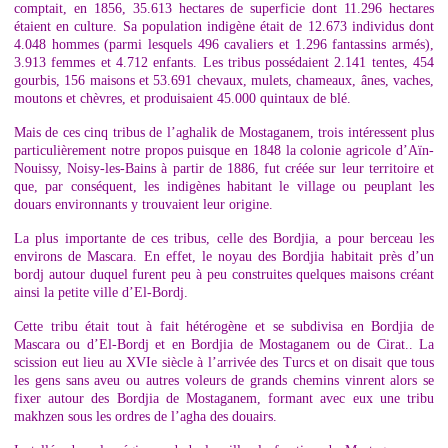
comptait, en 1856, 35.613 hectares de superficie dont 11.296 hectares
étaient en culture. Sa population indigène était de 12.673 individus dont
4.048 hommes (parmi lesquels 496 cavaliers et 1.296 fantassins armés),
3.913 femmes et 4.712 enfants. Les tribus possédaient 2.141 tentes, 454
gourbis, 156 maisons et 53.691 chevaux, mulets, chameaux, ânes, vaches,
moutons et chèvres, et produisaient 45.000 quintaux de blé.
Mais de ces cinq tribus de l’aghalik de Mostaganem, trois intéressent plus
particulièrement notre propos puisque en 1848 la colonie agricole d’Aïn-
Nouissy, Noisy-les-Bains à partir de 1886, fut créée sur leur territoire et
que, par conséquent, les indigènes habitant le village ou peuplant les
douars environnants y trouvaient leur origine.
La plus importante de ces tribus, celle des Bordjia, a pour berceau les
environs de Mascara. En effet, le noyau des Bordjia habitait près d’un
bordj autour duquel furent peu à peu construites quelques maisons créant
ainsi la petite ville d’El-Bordj.
Cette tribu était tout à fait hétérogène et se subdivisa en Bordjia de
Mascara ou d’El-Bordj et en Bordjia de Mostaganem ou de Cirat.. La
scission eut lieu au XVIe siècle à l’arrivée des Turcs et on disait que tous
les gens sans aveu ou autres voleurs de grands chemins vinrent alors se
fixer autour des Bordjia de Mostaganem, formant avec eux une tribu
makhzen sous les ordres de l’agha des douairs.