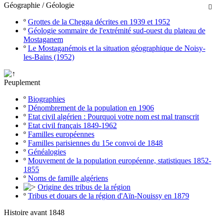
Géographie / Géologie

º
Grottes de la Chegga décrites en 1939 et 1952
º
Géologie sommaire de l'extrémité sud-ouest du plateau de
Mostaganem
º
Le Mostaganémois et la situation géographique de Noisy-
les-Bains (1952)
Peuplement
º
Biographies
º
Dénombrement de la population en 1906
º
Etat civil algérien : Pourquoi votre nom est mal transcrit
º
Etat civil français 1849-1962
º
Familles européennes
º
Familles parisiennes du 15e convoi de 1848
º
Généalogies
º
Mouvement de la population européenne, statistiques 1852-
1855
º
Noms de famille algériens
Origine des tribus de la région
º
Tribus et douars de la région d'Aïn-Nouissy en 1879
Histoire avant 1848