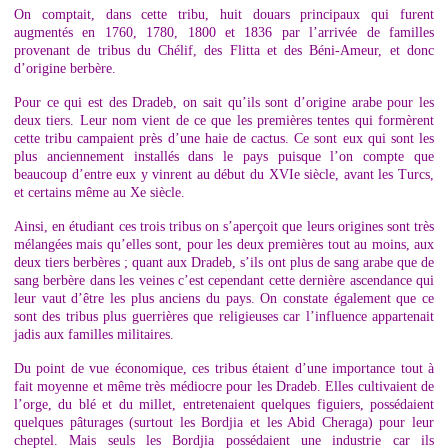
On comptait, dans cette tribu, huit douars principaux qui furent
augmentés en 1760, 1780, 1800 et 1836 par l’arrivée de familles
provenant de tribus du Chélif, des Flitta et des Béni-Ameur, et donc
d’origine berbère.
Pour ce qui est des Dradeb, on sait qu’ils sont d’origine arabe pour les
deux tiers. Leur nom vient de ce que les premières tentes qui formèrent
cette tribu campaient près d’une haie de cactus. Ce sont eux qui sont les
plus anciennement installés dans le pays puisque l’on compte que
beaucoup d’entre eux y vinrent au début du XVIe siècle, avant les Turcs,
et certains même au Xe siècle.
Ainsi, en étudiant ces trois tribus on s’aperçoit que leurs origines sont très
mélangées mais qu’elles sont, pour les deux premières tout au moins, aux
deux tiers berbères ; quant aux Dradeb, s’ils ont plus de sang arabe que de
sang berbère dans les veines c’est cependant cette dernière ascendance qui
leur vaut d’être les plus anciens du pays. On constate également que ce
sont des tribus plus guerrières que religieuses car l’influence appartenait
jadis aux familles militaires.
Du point de vue économique, ces tribus étaient d’une importance tout à
fait moyenne et même très médiocre pour les Dradeb. Elles cultivaient de
l’orge, du blé et du millet, entretenaient quelques figuiers, possédaient
quelques pâturages (surtout les Bordjia et les Abid Cheraga) pour leur
cheptel. Mais seuls les Bordjia possédaient une industrie car ils