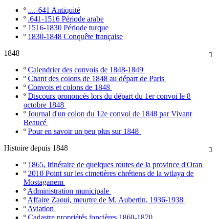
º
....-641 Antiquité
º
.641-1516 Période arabe
º
1516-1830 Période turque
º
1830-1848 Conquête française
1848

º
Calendrier des convois de 1848-1849
º
Chant des colons de 1848 au départ de Paris
º
Convois et colons de 1848
º
Discours prononcés lors du départ du 1er convoi le 8
octobre 1848
º
Journal d'un colon du 12e convoi de 1848 par Vivant
Beaucé
º
Pour en savoir un peu plus sur 1848
Histoire depuis 1848

º
1865, Itinéraire de quelques routes de la province d'Oran
º
2010 Point sur les cimetières chrétiens de la wilaya de
Mostaganem
º
Administration municipale
º
Affaire Zaoui, meurtre de M. Aubertin, 1936-1938
º
Aviation
º
Cadastre propriétés foncières 1860-1870