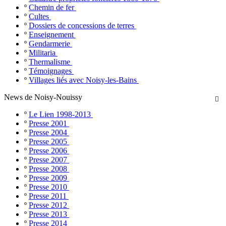
º
Chemin de fer
º
Cultes
º
Dossiers de concessions de terres
º
Enseignement
º
Gendarmerie
º
Militaria
º
Thermalisme
º
Témoignages
º
Villages liés avec Noisy-les-Bains
News de Noisy-Nouissy

º
Le Lien 1998-2013
º
Presse 2001
º
Presse 2004
º
Presse 2005
º
Presse 2006
º
Presse 2007
º
Presse 2008
º
Presse 2009
º
Presse 2010
º
Presse 2011
º
Presse 2012
º
Presse 2013
º
Presse 2014