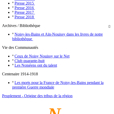
º
Presse 2015
º
Presse 2016
º
Presse 2017
º
Presse 2018
Archives / Bibliothèque

º
Noisy-les-Bains et Aïn-Nouissy dans les livres de notre
bibliothèque
Vie des Communautés
º
Ceux de Noisy Nouissy sur le Net
º
Club quarante-huit
º
Les Noiséens ont du talent
Centenaire 1914-1918
º
Les morts pour la France de Noisy-les-Bains pendant la
première Guerre mondiale
Peuplement - Origine des tribus de la région