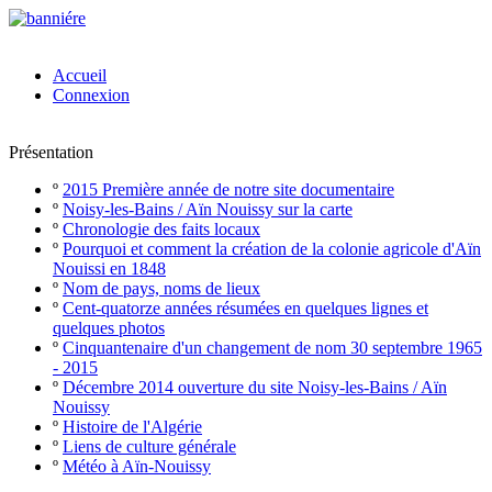
Accueil
Connexion
Présentation
º
2015 Première année de notre site documentaire
º
Noisy-les-Bains / Aïn Nouissy sur la carte
º
Chronologie des faits locaux
º
Pourquoi et comment la création de la colonie agricole d'Aïn
Nouissi en 1848
º
Nom de pays, noms de lieux
º
Cent-quatorze années résumées en quelques lignes et
quelques photos
º
Cinquantenaire d'un changement de nom 30 septembre 1965
- 2015
º
Décembre 2014 ouverture du site Noisy-les-Bains / Aïn
Nouissy
º
Histoire de l'Algérie
º
Liens de culture générale
º
Météo à Aïn-Nouissy