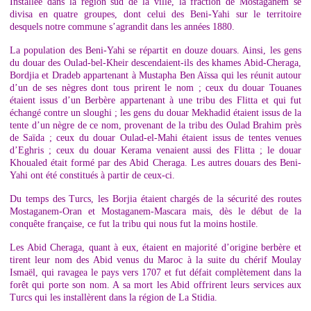
Installée dans la région sud de la ville, la fraction de Mostaganem se
divisa en quatre groupes, dont celui des Beni-Yahi sur le territoire
desquels notre commune s’agrandit dans les années 1880.
La population des Beni-Yahi se répartit en douze douars. Ainsi, les gens
du douar des Oulad-bel-Kheir descendaient-ils des khames Abid-Cheraga,
Bordjia et Dradeb appartenant à Mustapha Ben Aïssa qui les réunit autour
d’un de ses nègres dont tous prirent le nom ; ceux du douar Touanes
étaient issus d’un Berbère appartenant à une tribu des Flitta et qui fut
échangé contre un sloughi ; les gens du douar Mekhadid étaient issus de la
tente d’un nègre de ce nom, provenant de la tribu des Oulad Brahim près
de Saïda ; ceux du douar Oulad-el-Mahi étaient issus de tentes venues
d’Eghris ; ceux du douar Kerama venaient aussi des Flitta ; le douar
Khoualed était formé par des Abid Cheraga. Les autres douars des Beni-
Yahi ont été constitués à partir de ceux-ci.
Du temps des Turcs, les Borjia étaient chargés de la sécurité des routes
Mostaganem-Oran et Mostaganem-Mascara mais, dès le début de la
conquête française, ce fut la tribu qui nous fut la moins hostile.
Les Abid Cheraga, quant à eux, étaient en majorité d’origine berbère et
tirent leur nom des Abid venus du Maroc à la suite du chérif Moulay
Ismaël, qui ravagea le pays vers 1707 et fut défait complètement dans la
forêt qui porte son nom. A sa mort les Abid offrirent leurs services aux
Turcs qui les installèrent dans la région de La Stidia.