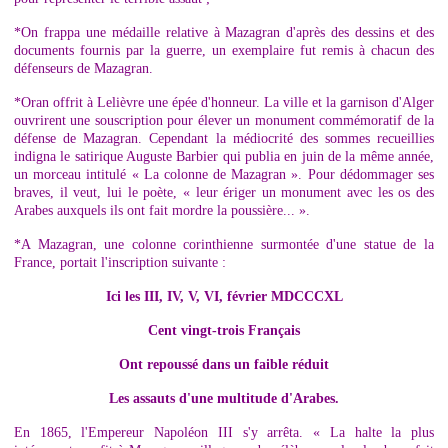
*On frappa une médaille relative à Mazagran d'après des dessins et des
documents fournis par la guerre, un exemplaire fut remis à chacun des
défenseurs de Mazagran.
*Oran offrit à Lelièvre une épée d'honneur. La ville et la garnison d'Alger
ouvrirent une souscription pour élever un monument commémoratif de la
défense de Mazagran. Cependant la médiocrité des sommes recueillies
indigna le satirique Auguste Barbier qui publia en juin de la même année,
un morceau intitulé « La colonne de Mazagran ». Pour dédommager ses
braves, il veut, lui le poète, « leur ériger un monument avec les os des
Arabes auxquels ils ont fait mordre la poussière... ».
*A Mazagran, une colonne corinthienne surmontée d'une statue de la
France, portait l'inscription suivante :
Ici les III, IV, V, VI, février MDCCCXL
Cent vingt-trois Français
Ont repoussé dans un faible réduit
Les assauts d'une multitude d'Arabes.
En 1865, l'Empereur Napoléon III s'y arrêta. « La halte la plus