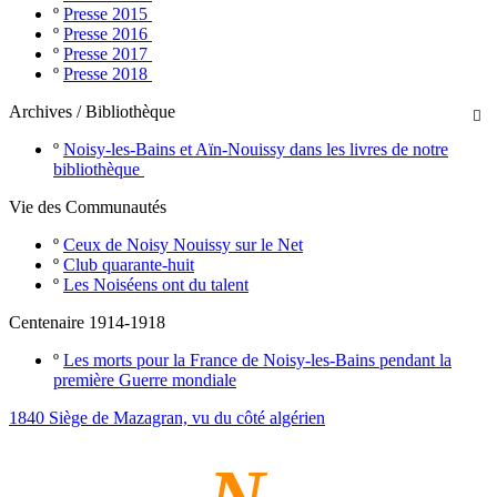
º
Presse 2015
º
Presse 2016
º
Presse 2017
º
Presse 2018
Archives / Bibliothèque

º
Noisy-les-Bains et Aïn-Nouissy dans les livres de notre
bibliothèque
Vie des Communautés
º
Ceux de Noisy Nouissy sur le Net
º
Club quarante-huit
º
Les Noiséens ont du talent
Centenaire 1914-1918
º
Les morts pour la France de Noisy-les-Bains pendant la
première Guerre mondiale
1840 Siège de Mazagran, vu du côté algérien