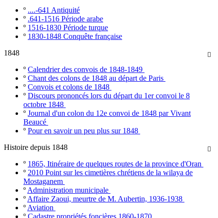
º
....-641 Antiquité
º
.641-1516 Période arabe
º
1516-1830 Période turque
º
1830-1848 Conquête française
1848

º
Calendrier des convois de 1848-1849
º
Chant des colons de 1848 au départ de Paris
º
Convois et colons de 1848
º
Discours prononcés lors du départ du 1er convoi le 8
octobre 1848
º
Journal d'un colon du 12e convoi de 1848 par Vivant
Beaucé
º
Pour en savoir un peu plus sur 1848
Histoire depuis 1848

º
1865, Itinéraire de quelques routes de la province d'Oran
º
2010 Point sur les cimetières chrétiens de la wilaya de
Mostaganem
º
Administration municipale
º
Affaire Zaoui, meurtre de M. Aubertin, 1936-1938
º
Aviation
º
Cadastre propriétés foncières 1860-1870