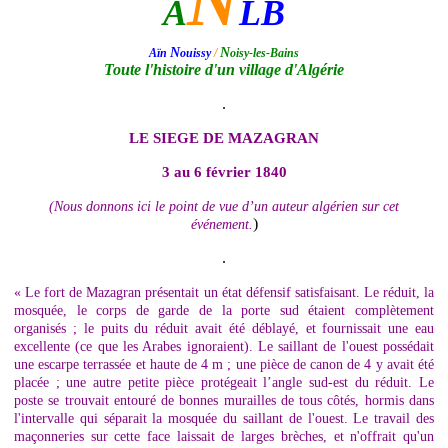
N
A
LB
N
N
Aïn
ouissy
/
oisy-les-Bains
Toute l'histoire d'un village d'Algérie
.
LE SIEGE DE MAZAGRAN
3 au 6 février 1840
(Nous donnons ici le point de vue d’un auteur algérien sur cet
)
événement.
.
« Le fort de Mazagran présentait un état défensif satisfaisant. Le réduit, la
mosquée, le corps de garde de la porte sud étaient complètement
organisés ; le puits du réduit avait été déblayé, et fournissait une eau
excellente (ce que les Arabes ignoraient). Le saillant de l'ouest possédait
une escarpe terrassée et haute de 4 m ; une pièce de canon de 4 y avait été
placée ; une autre petite pièce protégeait l’angle sud-est du réduit. Le
poste se trouvait entouré de bonnes murailles de tous côtés, hormis dans
l'intervalle qui séparait la mosquée du saillant de l'ouest. Le travail des
maçonneries sur cette face laissait de larges brèches, et n'offrait qu'un