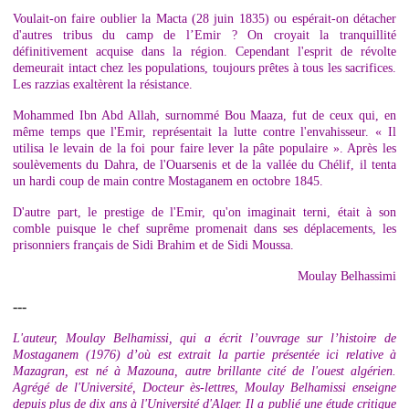
Voulait-on faire oublier la Macta (28 juin 1835) ou espérait-on détacher
d'autres tribus du camp de l’Emir ? On croyait la tranquillité
définitivement acquise dans la région. Cependant l'esprit de révolte
demeurait intact chez les populations, toujours prêtes à tous les sacrifices.
Les razzias exaltèrent la résistance.
Mohammed Ibn Abd Allah, surnommé Bou Maaza, fut de ceux qui, en
même temps que l'Emir, représentait la lutte contre l'envahisseur. « Il
utilisa le levain de la foi pour faire lever la pâte populaire ». Après les
soulèvements du Dahra, de l'Ouarsenis et de la vallée du Chélif, il tenta
un hardi coup de main contre Mostaganem en octobre 1845.
D'autre part, le prestige de l'Emir, qu'on imaginait terni, était à son
comble puisque le chef suprême promenait dans ses déplacements, les
prisonniers français de Sidi Brahim et de Sidi Moussa.
Moulay Belhassimi
---
L'auteur, Moulay Belhamissi, qui a écrit l’ouvrage sur l’histoire de
Mostaganem (1976) d’où est extrait la partie présentée ici relative à
Mazagran, est né à Mazouna, autre brillante cité de l'ouest algérien.
Agrégé de l'Université, Docteur ès-lettres, Moulay Belhamissi enseigne
depuis plus de dix ans à l'Université d'Alger. Il a publié une étude critique