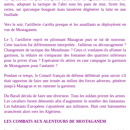
autres, adoptant la tactique de l'abri sous les pans de mur, firent feu,
certes, sur quiconque bougeait mais laissèrent dégénérer la lutte en une
fusillade.
Vers le soir, l'artillerie s'arrêta presque et les assaillants se déployèrent en
vue de Mostaganem.
Le 5, l'artillerie reprit en pilonnant Mazagran puis se tut de nouveau.
Cette inaction fut différemment interprétée : faiblesse ou découragement ?
Changement de tactique des Musulmans ? Ceux-ci voulaient-ils affamer la
garnison, la réduire en s'emparant des fontaines des quartiers inférieurs
pour la priver d'eau ? Espéraient-ils attirer en rase campagne la garnison
de Mostaganem pour l'anéantir ?
Pendant ce temps, le Conseil français de défense délibérait pour savoir s'il
était opportun de faire une trouée au milieu des forces adverses, pénétrer
jusqu'à Mazagran et en ramener la garnison.
Du Barail décida de faire une diversion. Tous les soldats prirent les armes.
Les cavaliers furent démontés afin d'augmenter le nombre des fantassins.
Les habitants Européens s'ajoutèrent aux militaires. Huit cent baïonnettes
avancèrent alors vers les Algériens.
LES COMBATS AUX ALENTOURS DE MOSTAGANEM