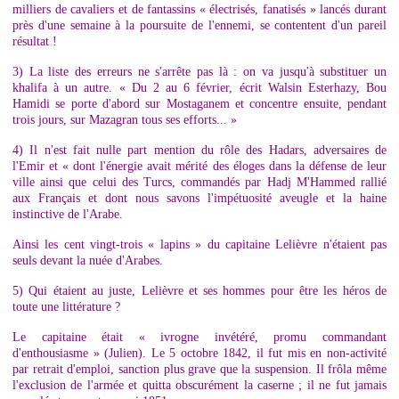
milliers de cavaliers et de fantassins « électrisés, fanatisés » lancés durant
près d'une semaine à la poursuite de l'ennemi, se contentent d'un pareil
résultat !
3) La liste des erreurs ne s'arrête pas là : on va jusqu'à substituer un
khalifa à un autre. « Du 2 au 6 février, écrit Walsin Esterhazy, Bou
Hamidi se porte d'abord sur Mostaganem et concentre ensuite, pendant
trois jours, sur Mazagran tous ses efforts... »
4) Il n'est fait nulle part mention du rôle des Hadars, adversaires de
l'Emir et « dont l'énergie avait mérité des éloges dans la défense de leur
ville ainsi que celui des Turcs, commandés par Hadj M'Hammed rallié
aux Français et dont nous savons l'impétuosité aveugle et la haine
instinctive de l'Arabe.
Ainsi les cent vingt-trois « lapins » du capitaine Lelièvre n'étaient pas
seuls devant la nuée d'Arabes.
5) Qui étaient au juste, Lelièvre et ses hommes pour être les héros de
toute une littérature ?
Le capitaine était « ivrogne invétéré, promu commandant
d'enthousiasme » (Julien). Le 5 octobre 1842, il fut mis en non-activité
par retrait d'emploi, sanction plus grave que la suspension. Il frôla même
l'exclusion de l'armée et quitta obscurément la caserne ; il ne fut jamais