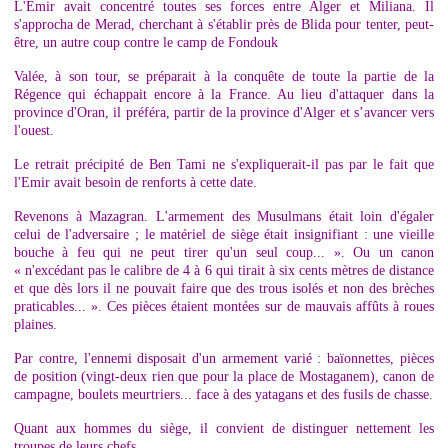
L'Emir avait concentré toutes ses forces entre Alger et Miliana. Il
s'approcha de Merad, cherchant à s'établir près de Blida pour tenter, peut-
être, un autre coup contre le camp de Fondouk
Valée, à son tour, se préparait à la conquête de toute la partie de la
Régence qui échappait encore à la France. Au lieu d'attaquer dans la
province d'Oran, il préféra, partir de la province d'Alger et s’avancer vers
l'ouest.
Le retrait précipité de Ben Tami ne s'expliquerait-il pas par le fait que
l'Emir avait besoin de renforts à cette date.
Revenons à Mazagran. L'armement des Musulmans était loin d'égaler
celui de l'adversaire ; le matériel de siège était insignifiant : une vieille
bouche à feu qui ne peut tirer qu'un seul coup... ». Ou un canon
« n'excédant pas le calibre de 4 à 6 qui tirait à six cents mètres de distance
et que dès lors il ne pouvait faire que des trous isolés et non des brèches
praticables... ». Ces pièces étaient montées sur de mauvais affûts à roues
plaines.
Par contre, l'ennemi disposait d'un armement varié : baïonnettes, pièces
de position (vingt-deux rien que pour la place de Mostaganem), canon de
campagne, boulets meurtriers... face à des yatagans et des fusils de chasse.
Quant aux hommes du siège, il convient de distinguer nettement les
troupes de leurs chefs.