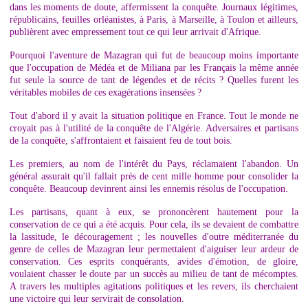
dans les moments de doute, affermissent la conquête. Journaux légitimes,
républicains, feuilles orléanistes, à Paris, à Marseille, à Toulon et ailleurs,
publièrent avec empressement tout ce qui leur arrivait d'Afrique.
Pourquoi l'aventure de Mazagran qui fut de beaucoup moins importante
que l'occupation de Médéa et de Miliana par les Français la même année
fut seule la source de tant de légendes et de récits ? Quelles furent les
véritables mobiles de ces exagérations insensées ?
Tout d'abord il y avait la situation politique en France. Tout le monde ne
croyait pas à l'utilité de la conquête de l'Algérie. Adversaires et partisans
de la conquête, s'affrontaient et faisaient feu de tout bois.
Les premiers, au nom de l'intérêt du Pays, réclamaient l'abandon. Un
général assurait qu'il fallait près de cent mille homme pour consolider la
conquête. Beaucoup devinrent ainsi les ennemis résolus de l'occupation.
Les partisans, quant à eux, se prononcèrent hautement pour la
conservation de ce qui a été acquis. Pour cela, ils se devaient de combattre
la lassitude, le découragement ; les nouvelles d'outre méditerranée du
genre de celles de Mazagran leur permettaient d'aiguiser leur ardeur de
conservation. Ces esprits conquérants, avides d'émotion, de gloire,
voulaient chasser le doute par un succès au milieu de tant de mécomptes.
A travers les multiples agitations politiques et les revers, ils cherchaient
une victoire qui leur servirait de consolation.