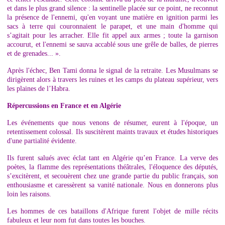
et dans le plus grand silence : la sentinelle placée sur ce point, ne reconnut
la présence de l'ennemi, qu'en voyant une matière en ignition parmi les
sacs à terre qui couronnaient le parapet, et une main d'homme qui
s’agitait pour les arracher. Elle fit appel aux armes ; toute la garnison
accourut, et l'ennemi se sauva accablé sous une grêle de balles, de pierres
et de grenades... ».
Après l'échec, Ben Tami donna le signal de la retraite. Les Musulmans se
dirigèrent alors à travers les ruines et les camps du plateau supérieur, vers
les plaines de l’Habra.
Répercussions en France et en Algérie
Les événements que nous venons de résumer, eurent à l'époque, un
retentissement colossal. Ils suscitèrent maints travaux et études historiques
d'une partialité évidente.
Ils furent salués avec éclat tant en Algérie qu’en France. La verve des
poètes, la flamme des représentations théâtrales, l'éloquence des députés,
s’excitèrent, et secouèrent chez une grande partie du public français, son
enthousiasme et caressèrent sa vanité nationale. Nous en donnerons plus
loin les raisons.
Les hommes de ces bataillons d'Afrique furent l'objet de mille récits
fabuleux et leur nom fut dans toutes les bouches.