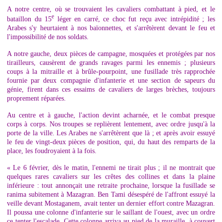
A notre centre, où se trouvaient les cavaliers combattant à pied, et le
e
bataillon du 15
léger en carré, ce choc fut reçu avec intrépidité ; les
Arabes s'y heurtaient à nos baïonnettes, et s'arrêtèrent devant le feu et
l'impossibilité de nos soldats.
A notre gauche, deux pièces de campagne, mosquées et protégées par nos
tirailleurs, causèrent de grands ravages parmi les ennemis ; plusieurs
coups à la mitraille et à brûle-pourpoint, une fusillade très rapprochée
fournie par deux compagnie d'infanterie et une section de sapeurs du
génie, firent dans ces essaims de cavaliers de larges brèches, toujours
proprement réparées.
Au centre et à gauche, l'action devint acharnée, et le combat presque
corps à corps. Nos troupes se replièrent lentement, avec ordre jusqu'à la
porte de la ville. Les Arabes ne s'arrêtèrent que là ; et après avoir essuyé
le feu de vingt-deux pièces de position, qui, du haut des remparts de la
place, les foudroyaient à la fois.
« Le 6 février, dès le matin, l'ennemi ne tirait plus ; il ne montrait que
quelques rares cavaliers sur les crêtes des collines et dans la plaine
inférieure : tout annonçait une retraite prochaine, lorsque la fusillade se
ranima subitement à Mazagran. Ben Tami désespéré de l'affront essuyé la
veille devant Mostaganem, avait tenter un dernier effort contre Mazagran.
Il poussa une colonne d'infanterie sur le saillant de l'ouest, avec un ordre
ce tenter l'escalade. Cette colonne arriva au pied de la muraille, à couvert