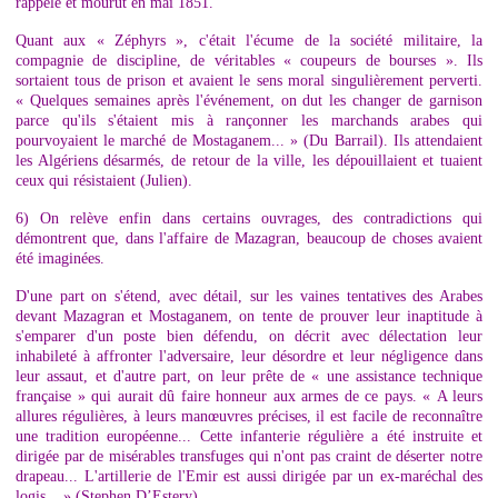
rappelé et mourut en mai 1851.
Quant aux « Zéphyrs », c'était l'écume de la société militaire, la
compagnie de discipline, de véritables « coupeurs de bourses ». Ils
sortaient tous de prison et avaient le sens moral singulièrement perverti.
« Quelques semaines après l'événement, on dut les changer de garnison
parce qu'ils s'étaient mis à rançonner les marchands arabes qui
pourvoyaient le marché de Mostaganem... » (Du Barrail). Ils attendaient
les Algériens désarmés, de retour de la ville, les dépouillaient et tuaient
ceux qui résistaient (Julien).
6) On relève enfin dans certains ouvrages, des contradictions qui
démontrent que, dans l'affaire de Mazagran, beaucoup de choses avaient
été imaginées.
D'une part on s'étend, avec détail, sur les vaines tentatives des Arabes
devant Mazagran et Mostaganem, on tente de prouver leur inaptitude à
s'emparer d'un poste bien défendu, on décrit avec délectation leur
inhabileté à affronter l'adversaire, leur désordre et leur négligence dans
leur assaut, et d'autre part, on leur prête de « une assistance technique
française » qui aurait dû faire honneur aux armes de ce pays. « A leurs
allures régulières, à leurs manœuvres précises, il est facile de reconnaître
une tradition européenne... Cette infanterie régulière a été instruite et
dirigée par de misérables transfuges qui n'ont pas craint de déserter notre
drapeau... L'artillerie de l'Emir est aussi dirigée par un ex-maréchal des
logis... » (Stephen D’Estery).