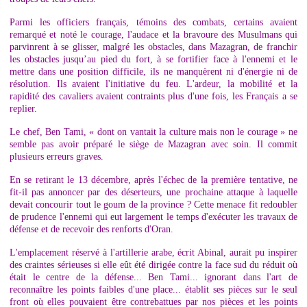
Parmi les officiers français, témoins des combats, certains avaient
remarqué et noté le courage, l'audace et la bravoure des Musulmans qui
parvinrent à se glisser, malgré les obstacles, dans Mazagran, de franchir
les obstacles jusqu’au pied du fort, à se fortifier face à l'ennemi et le
mettre dans une position difficile, ils ne manquèrent ni d'énergie ni de
résolution. Ils avaient l'initiative du feu. L'ardeur, la mobilité et la
rapidité des cavaliers avaient contraints plus d'une fois, les Français a se
replier.
Le chef, Ben Tami, « dont on vantait la culture mais non le courage » ne
semble pas avoir préparé le siège de Mazagran avec soin. Il commit
plusieurs erreurs graves.
En se retirant le 13 décembre, après l'échec de la première tentative, ne
fit-il pas annoncer par des déserteurs, une prochaine attaque à laquelle
devait concourir tout le goum de la province ? Cette menace fit redoubler
de prudence l'ennemi qui eut largement le temps d'exécuter les travaux de
défense et de recevoir des renforts d'Oran.
L'emplacement réservé à l'artillerie arabe, écrit Abinal, aurait pu inspirer
des craintes sérieuses si elle eût été dirigée contre la face sud du réduit où
était le centre de la défense... Ben Tami... ignorant dans l'art de
reconnaître les points faibles d'une place... établit ses pièces sur le seul
front où elles pouvaient être contrebattues par nos pièces et les points