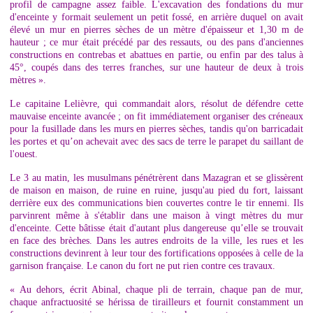
profil de campagne assez faible. L'excavation des fondations du mur
d'enceinte y formait seulement un petit fossé, en arrière duquel on avait
élevé un mur en pierres sèches de un mètre d'épaisseur et 1,30 m de
hauteur ; ce mur était précédé par des ressauts, ou des pans d'anciennes
constructions en contrebas et abattues en partie, ou enfin par des talus à
45°, coupés dans des terres franches, sur une hauteur de deux à trois
mètres ».
Le capitaine Lelièvre, qui commandait alors, résolut de défendre cette
mauvaise enceinte avancée ; on fit immédiatement organiser des créneaux
pour la fusillade dans les murs en pierres sèches, tandis qu'on barricadait
les portes et qu’on achevait avec des sacs de terre le parapet du saillant de
l'ouest.
Le 3 au matin, les musulmans pénétrèrent dans Mazagran et se glissèrent
de maison en maison, de ruine en ruine, jusqu'au pied du fort, laissant
derrière eux des communications bien couvertes contre le tir ennemi. Ils
parvinrent même à s'établir dans une maison à vingt mètres du mur
d'enceinte. Cette bâtisse était d'autant plus dangereuse qu’elle se trouvait
en face des brèches. Dans les autres endroits de la ville, les rues et les
constructions devinrent à leur tour des fortifications opposées à celle de la
garnison française. Le canon du fort ne put rien contre ces travaux.
« Au dehors, écrit Abinal, chaque pli de terrain, chaque pan de mur,
chaque anfractuosité se hérissa de tirailleurs et fournit constamment un