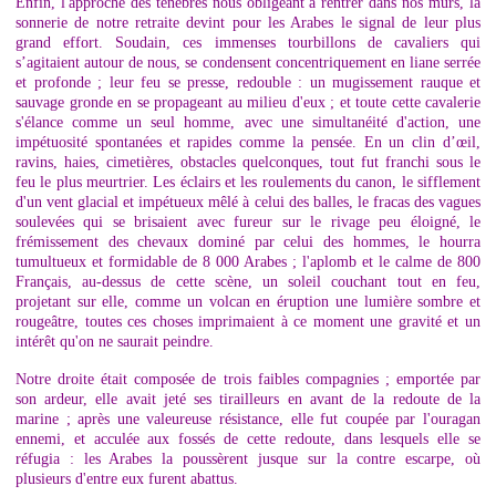
Enfin, l'approche des ténèbres nous obligeant à rentrer dans nos murs, la
sonnerie de notre retraite devint pour les Arabes le signal de leur plus
grand effort. Soudain, ces immenses tourbillons de cavaliers qui
s’agitaient autour de nous, se condensent concentriquement en liane serrée
et profonde ; leur feu se presse, redouble : un mugissement rauque et
sauvage gronde en se propageant au milieu d'eux ; et toute cette cavalerie
s'élance comme un seul homme, avec une simultanéité d'action, une
impétuosité spontanées et rapides comme la pensée. En un clin d’œil,
ravins, haies, cimetières, obstacles quelconques, tout fut franchi sous le
feu le plus meurtrier. Les éclairs et les roulements du canon, le sifflement
d'un vent glacial et impétueux mêlé à celui des balles, le fracas des vagues
soulevées qui se brisaient avec fureur sur le rivage peu éloigné, le
frémissement des chevaux dominé par celui des hommes, le hourra
tumultueux et formidable de 8 000 Arabes ; l'aplomb et le calme de 800
Français, au-dessus de cette scène, un soleil couchant tout en feu,
projetant sur elle, comme un volcan en éruption une lumière sombre et
rougeâtre, toutes ces choses imprimaient à ce moment une gravité et un
intérêt qu'on ne saurait peindre.
Notre droite était composée de trois faibles compagnies ; emportée par
son ardeur, elle avait jeté ses tirailleurs en avant de la redoute de la
marine ; après une valeureuse résistance, elle fut coupée par l'ouragan
ennemi, et acculée aux fossés de cette redoute, dans lesquels elle se
réfugia : les Arabes la poussèrent jusque sur la contre escarpe, où
plusieurs d'entre eux furent abattus.