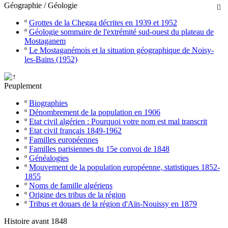
Géographie / Géologie

º
Grottes de la Chegga décrites en 1939 et 1952
º
Géologie sommaire de l'extrémité sud-ouest du plateau de
Mostaganem
º
Le Mostaganémois et la situation géographique de Noisy-
les-Bains (1952)
Peuplement
º
Biographies
º
Dénombrement de la population en 1906
º
Etat civil algérien : Pourquoi votre nom est mal transcrit
º
Etat civil français 1849-1962
º
Familles européennes
º
Familles parisiennes du 15e convoi de 1848
º
Généalogies
º
Mouvement de la population européenne, statistiques 1852-
1855
º
Noms de famille algériens
º
Origine des tribus de la région
º
Tribus et douars de la région d'Aïn-Nouissy en 1879
Histoire avant 1848