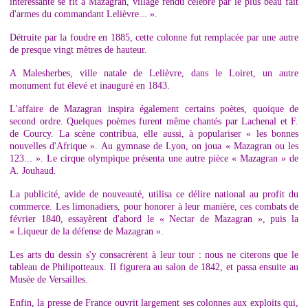
intéressante se fit à Mazagran, village rendu célèbre par le plus beau fait
d'armes du commandant Lelièvre... ».
Détruite par la foudre en 1885, cette colonne fut remplacée par une autre
de presque vingt mètres de hauteur.
A Malesherbes, ville natale de Lelièvre, dans le Loiret, un autre
monument fut élevé et inauguré en 1843.
L'affaire de Mazagran inspira également certains poètes, quoique de
second ordre. Quelques poèmes furent même chantés par Lachenal et F.
de Courcy. La scène contribua, elle aussi, à populariser « les bonnes
nouvelles d'Afrique ». Au gymnase de Lyon, on joua « Mazagran ou les
123... ». Le cirque olympique présenta une autre pièce « Mazagran » de
A. Jouhaud.
La publicité, avide de nouveauté, utilisa ce délire national au profit du
commerce. Les limonadiers, pour honorer à leur manière, ces combats de
février 1840, essayèrent d'abord le « Nectar de Mazagran », puis la
« Liqueur de la défense de Mazagran ».
Les arts du dessin s'y consacrèrent à leur tour : nous ne citerons que le
tableau de Philipotteaux. Il figurera au salon de 1842, et passa ensuite au
Musée de Versailles.
Enfin, la presse de France ouvrit largement ses colonnes aux exploits qui,