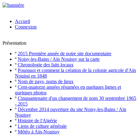
Accueil
Connexion
Présentation
º
2015 Première année de notre site documentaire
º
Noisy-les-Bains / Aïn Nouissy sur la carte
º
Chronologie des faits locaux
º
Pourquoi et comment la création de la colonie agricole d'Aïn
Nouissi en 1848
º
Nom de pays, noms de lieux
º
Cent-quatorze années résumées en quelques lignes et
quelques photos
º
Cinquantenaire d'un changement de nom 30 septembre 1965
- 2015
º
Décembre 2014 ouverture du site Noisy-les-Bains / Aïn
Nouissy
º
Histoire de l'Algérie
º
Liens de culture générale
º
Météo à Aïn-Nouissy