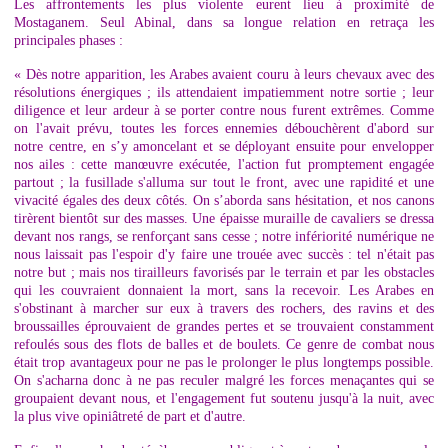
Les affrontements les plus violente eurent lieu à proximité de
Mostaganem. Seul Abinal, dans sa longue
relation en retraça les
principales phases :
« Dès notre apparition, les Arabes avaient couru à leurs chevaux avec des
résolutions énergiques ; ils attendaient impatiemment notre sortie ; leur
diligence et leur ardeur à se porter contre nous furent extrêmes. Comme
on l'avait prévu, toutes les forces ennemies débouchèrent d'abord sur
notre centre, en s’y amoncelant et se déployant ensuite pour envelopper
nos ailes : cette manœuvre exécutée, l'action fut promptement engagée
partout ; la fusillade s'alluma sur tout le front, avec une rapidité et une
vivacité égales des deux côtés. On s’aborda sans hésitation, et nos canons
tirèrent bientôt sur des masses. Une épaisse muraille de cavaliers se dressa
devant nos rangs, se renforçant sans cesse ; notre infériorité numérique ne
nous laissait pas l'espoir d'y faire une trouée avec succès : tel n'était pas
notre but ; mais nos tirailleurs favorisés par le terrain et par les obstacles
qui les couvraient donnaient la mort, sans la recevoir. Les Arabes en
s'obstinant à marcher sur eux à travers des rochers, des ravins et des
broussailles éprouvaient de grandes pertes et se trouvaient constamment
refoulés sous des flots de balles et de boulets. Ce genre de combat nous
était trop avantageux pour ne pas le prolonger le plus longtemps possible.
On s'acharna donc à ne pas reculer malgré les forces menaçantes qui se
groupaient devant nous, et l'engagement fut soutenu jusqu'à la nuit, avec
la plus vive opiniâtreté de part et d'autre.