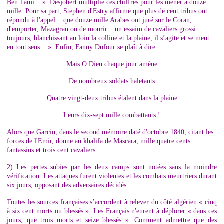
Ben Tami... ». Desjobert multiplie ces chiffres pour les mener à douze
mille. Pour sa part, Stephen d'Estry affirme que plus de cent tribus ont
répondu à l'appel... que douze mille Arabes ont juré sur le Coran,
d'emporter, Mazagran ou de mourir... un essaim de cavaliers grossi
toujours, blanchissant au loin la colline et la plaine, il s’agite et se meut
en tout sens... ». Enfin, Fanny Dufour se plaît à dire :
Mais O Dieu chaque jour amène
De nombreux soldats haletants
Quatre vingt-deux tribus étalent dans la plaine
Leurs dix-sept mille combattants !
Alors que Garcin, dans le second mémoire daté d'octobre 1840, citant les
forces de l'Emir, donne au khalifa de Mascara, mille quatre cents
fantassins et trois cent cavaliers.
2) Les pertes subies par les deux camps sont notées sans la moindre
vérification. Les attaques furent violentes et les combats meurtriers durant
six jours, opposant des adversaires décidés.
Toutes les sources françaises s’accordent à relever du côté algérien « cinq
à six cent morts ou blessés ». Les Français n'eurent à déplorer « dans ces
jours, que trois morts et seize blessés ». Comment admettre que des