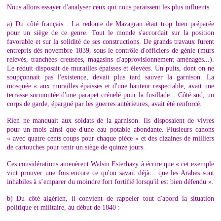
Nous allons essayer d'analyser ceux qui nous paraissent les plus influents.
a) Du côté français : La redoute de Mazagran était trop bien préparée
pour un siège de ce genre. Tout le monde s'accordait sur la position
favorable et sur la solidité de ses constructions. De grands travaux furent
entrepris dès novembre 1839, sous le contrôle d'officiers de génie (murs
relevés, tranchées creusées, magasins d'approvisionnement aménagés...).
Le réduit disposait de murailles épaisses et élevées. Un puits, dont on ne
soupçonnait pas l'existence, devait plus tard sauver la garnison. La
mosquée « aux murailles épaisses et d'une hauteur respectable, avait une
terrasse surmontée d'une parapet crénelé pour la fusillade... Côté sud, un
corps de garde, épargné par les guerres antérieures, avait été renforcé.
Rien ne manquait aux soldats de la garnison. Ils disposaient de vivres
pour un mois ainsi que d'une eau potable abondante. Plusieurs canons
« avec quatre cents coups pour chaque pièce » et des dizaines de milliers
de cartouches pour tenir un siège de quinze jours.
Ces considérations amenèrent Walsin Esterhazy à écrire que « cet exemple
vint prouver une fois encore ce qu'on savait déjà... que les Arabes sont
inhabiles à s’emparer du moindre fort fortifié lorsqu'il est bien défendu ».
b) Du côté algérien, il convient de rappeler tout d'abord la situation
politique et militaire, au début de 1840 :