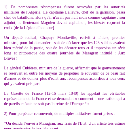
1) De nombreuses récompenses furent octroyées par les autorités
militaires de l'Algérie. Le capitaine Lelièvre, chef de la garnison, passa
chef de bataillons, alors qu'il n'avait pas huit mois comme capitaine ; son
adjoint, le lieutenant Magnieu devint capitaine ; les blessés reçurent la
croix [de la Légion d'honneur].
Un député radical, Chapuys Montlaville, écrivit à Thiers, premier
ministre, pour lui demander : soit de déclarer que les 123 soldats avaient
bien mérité de la patrie, soit de les décorer tous et il improvisa un récit
long et pittoresque des quatre journées de Mazagran intitulé : Aux
Braves !
Le général Cubières, ministre de la guerre, affirmait que le gouvernement
se réservait en outre les moyens de perpétuer le souvenir de ce beau fait
d'armes et de donner plus d'éclat aux récompenses accordées à tous ceux
qui y avaient pris part.
La Gazette de France (12-16 mars 1840) les appelait les véritables
représentants de la France et se demandait « comment... une nation qui a
de pareils enfants ne soit pas la reine de l'Europe ? »
2) Pour perpétuer ce souvenir, de multiples initiatives furent prises :
*On décida l’envoi à Mazagran, aux frais de l'Etat, d'un artiste très estimé
pour représenter le terrible assaut ;