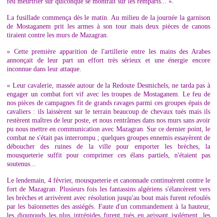
feu meurtrier sur quiconque se montrait sur les remparts... ».
La fusillade commença dès le matin. Au milieu de la journée la garnison
de Mostaganem prit les armes à son tour mais deux pièces de canons
tiraient contre les murs de Mazagran.
« Cette première apparition de l'artillerie entre les mains des Arabes
annonçait de leur part un effort très sérieux et une énergie encore
inconnue dans leur attaque.
« Leur cavalerie, massée autour de la Redoute Desmichels, ne tarda pas à
engager un combat fort vif avec les troupes de Mostaganem. Le feu de
nos pièces de campagnes fit de grands ravages parmi ces groupes épais de
cavaliers : ils laissèrent sur le terrain beaucoup de chevaux tués mais ils
restèrent maîtres de leur poste, et nous rentrâmes dans nos murs sans avoir
pu nous mettre en communication avec Mazagran. Sur ce dernier point, le
combat ne s'était pas interrompu ; quelques groupes ennemis essayèrent de
déboucher des ruines de la ville pour emporter les brèches, la
mousqueterie suffit pour comprimer ces élans partiels, n'étaient pas
soutenus...
Le lendemain, 4 février, mousqueterie et canonnade continuèrent contre le
fort de Mazagran. Plusieurs fois les fantassins algériens s'élancèrent vers
les brèches et arrivèrent avec résolution jusqu'au bout mais furent refoulés
par les baïonnettes des assiégés. Faute d'un commandement à la hauteur,
les djounouds les plus intrépides furent tués en agissant isolément, les