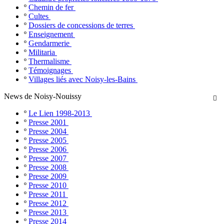
º
Chemin de fer
º
Cultes
º
Dossiers de concessions de terres
º
Enseignement
º
Gendarmerie
º
Militaria
º
Thermalisme
º
Témoignages
º
Villages liés avec Noisy-les-Bains
News de Noisy-Nouissy

º
Le Lien 1998-2013
º
Presse 2001
º
Presse 2004
º
Presse 2005
º
Presse 2006
º
Presse 2007
º
Presse 2008
º
Presse 2009
º
Presse 2010
º
Presse 2011
º
Presse 2012
º
Presse 2013
º
Presse 2014