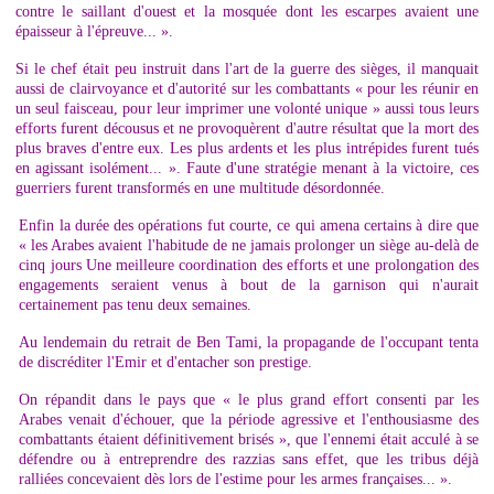
contre le saillant d'ouest et la mosquée dont les escarpes avaient une
épaisseur à l'épreuve... ».
Si le chef était peu instruit dans l'art de la guerre des sièges, il manquait
aussi de clairvoyance et d'autorité sur les combattants « pour les réunir en
un seul faisceau, pour leur imprimer une volonté unique » aussi tous leurs
efforts furent décousus et ne provoquèrent d'autre résultat que la mort des
plus braves d'entre eux. Les plus ardents et les plus intrépides furent tués
en agissant isolément... ». Faute d'une stratégie menant à la victoire, ces
guerriers furent transformés en une multitude désordonnée.
Enfin la durée des opérations fut courte, ce qui amena certains à dire que
« les Arabes avaient l'habitude de ne jamais prolonger un siège au-delà de
cinq jours Une meilleure coordination des efforts et une prolongation des
engagements seraient venus à bout de la garnison qui n'aurait
certainement pas tenu deux semaines.
Au lendemain du retrait de Ben Tami, la propagande de l'occupant tenta
de discréditer l'Emir et d'entacher son prestige.
On répandit dans le pays que « le plus grand effort consenti par les
Arabes venait d'échouer, que la période agressive et l'enthousiasme des
combattants étaient définitivement brisés », que l'ennemi était acculé à se
défendre ou à entreprendre des razzias sans effet, que les tribus déjà
ralliées concevaient dès lors de l'estime pour les armes françaises... ».