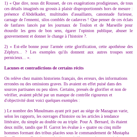
1) « Que dire, nous dit Rousset, de ces exagérations prodigieuses, de tous
ces détails imaginés ou grossis à plaisir disproportionnés hors de mesure :
présence d'Abdelkader, multitudes d'assaillants, canonnade furieuse,
carnage de l'ennemi, silos comblés de cadavres ! Que penser de ces éclats
de fanfares lancés par les journaux de Toulon et de Marseille pour
étourdir les gens de bon sens, égarer l'opinion publique, abuser le
gouvernement et donner le change à l'histoire ?.
2) « Est-elle bonne pour l'armée cette glorification, cette apothéose des
Zéphyrs... ? Les exemples qu'ils donnent aux autres troupes sont
pernicieux... ».
Lacunes et contradictions de certains récits
On relève chez maints historiens français, des erreurs, des informations
erronées ou des omissions graves. Ils avaient en effet puisé dans des
sources partisanes ou peu sûres. Certains, pressés de glorifier et non de
vérifier, avaient pêché par un manque de contrôle rigoureux et
d'objectivité dont voici quelques exemples :
) Le nombre des Musulmans ayant prit part au siège de Mazagran varie,
selon les rapports, les ouvrages d'histoire ou les articles à tendance
littéraire, du simple au double ou au triple. Pour A. Bernard, ils étaient
deux mille, tandis que H. Garrot les évalue à « quatre ou cinq mille
hommes formant des tribus placées sous le commandement de Mustapha