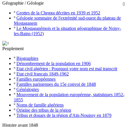
Géographie / Géologie

º
Grottes de la Chegga décrites en 1939 et 1952
º
Géologie sommaire de l'extrémité sud-ouest du plateau de
Mostaganem
º
Le Mostaganémois et la situation géographique de Noisy-
les-Bains (1952)
Peuplement
º
Biographies
º
Dénombrement de la population en 1906
º
Etat civil algérien : Pourquoi votre nom est mal transcrit
º
Etat civil français 1849-1962
º
Familles européennes
º
Familles parisiennes du 15e convoi de 1848
º
Généalogies
º
Mouvement de la population européenne, statistiques 1852-
1855
º
Noms de famille algériens
º
Origine des tribus de la région
º
Tribus et douars de la région d'Aïn-Nouissy en 1879
Histoire avant 1848