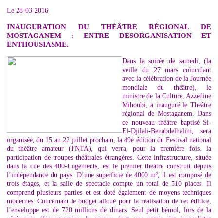
Le 28-03-2016
INAUGURATION DU THÉÂTRE RÉGIONAL DE
MOSTAGANEM : ENTRE DÉSORGANISATION ET
ENTHOUSIASME.
Dans la soirée de samedi, (la
veille du 27 mars coïncidant
avec la célébration de la Journée
mondiale du théâtre), le
ministre de la Culture, Azzedine
Mihoubi, a inauguré le Théâtre
régional de Mostaganem. Dans
ce nouveau théâtre baptisé Si-
El-Djilali-Benabdelhalim, sera
organisée, du 15 au 22 juillet prochain, la 49e édition du Festival national
du théâtre amateur (FNTA), qui verra, pour la première fois, la
participation de troupes théâtrales étrangères. Cette infrastructure, située
dans la cité des 400-Logements, est le premier théâtre construit depuis
l’indépendance du pays. D’une superficie de 4000 m², il est composé de
trois étages, et la salle de spectacle compte un total de 510 places. Il
comprend plusieurs parties et est doté également de moyens techniques
modernes. Concernant le budget alloué pour la réalisation de cet édifice,
l’enveloppe est de 720 millions de dinars. Seul petit bémol, lors de la