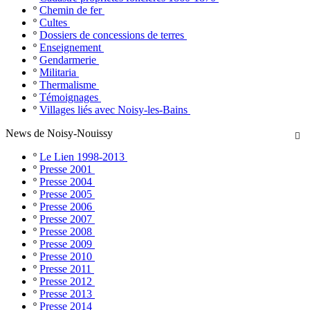
º
Chemin de fer
º
Cultes
º
Dossiers de concessions de terres
º
Enseignement
º
Gendarmerie
º
Militaria
º
Thermalisme
º
Témoignages
º
Villages liés avec Noisy-les-Bains
News de Noisy-Nouissy

º
Le Lien 1998-2013
º
Presse 2001
º
Presse 2004
º
Presse 2005
º
Presse 2006
º
Presse 2007
º
Presse 2008
º
Presse 2009
º
Presse 2010
º
Presse 2011
º
Presse 2012
º
Presse 2013
º
Presse 2014