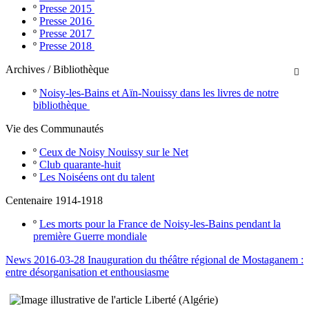
º
Presse 2015
º
Presse 2016
º
Presse 2017
º
Presse 2018
Archives / Bibliothèque

º
Noisy-les-Bains et Aïn-Nouissy dans les livres de notre
bibliothèque
Vie des Communautés
º
Ceux de Noisy Nouissy sur le Net
º
Club quarante-huit
º
Les Noiséens ont du talent
Centenaire 1914-1918
º
Les morts pour la France de Noisy-les-Bains pendant la
première Guerre mondiale
News 2016-03-28 Inauguration du théâtre régional de Mostaganem :
entre désorganisation et enthousiasme