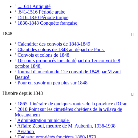
º
....-641 Antiquité
º
.641-1516 Période arabe
º
1516-1830 Période turque
º
1830-1848 Conquête française
1848

º
Calendrier des convois de 1848-1849
º
Chant des colons de 1848 au départ de Paris
º
Convois et colons de 1848
º
Discours prononcés lors du départ du 1er convoi le 8
octobre 1848
º
Journal d'un colon du 12e convoi de 1848 par Vivant
Beaucé
º
Pour en savoir un peu plus sur 1848
Histoire depuis 1848

º
1865, Itinéraire de quelques routes de la province d'Oran
º
2010 Point sur les cimetières chrétiens de la wilaya de
Mostaganem
º
Administration municipale
º
Affaire Zaoui, meurtre de M. Aubertin, 1936-1938
º
Aviation
º
Cadastre propriétés foncières 1860-1870