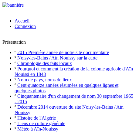
Accueil
Connexion
Présentation
º
2015 Première année de notre site documentaire
º
Noisy-les-Bains / Aïn Nouissy sur la carte
º
Chronologie des faits locaux
º
Pourquoi et comment la création de la colonie agricole d'Aïn
Nouissi en 1848
º
Nom de pays, noms de lieux
º
Cent-quatorze années résumées en quelques lignes et
quelques photos
º
Cinquantenaire d'un changement de nom 30 septembre 1965
- 2015
º
Décembre 2014 ouverture du site Noisy-les-Bains / Aïn
Nouissy
º
Histoire de l'Algérie
º
Liens de culture générale
º
Météo à Aïn-Nouissy