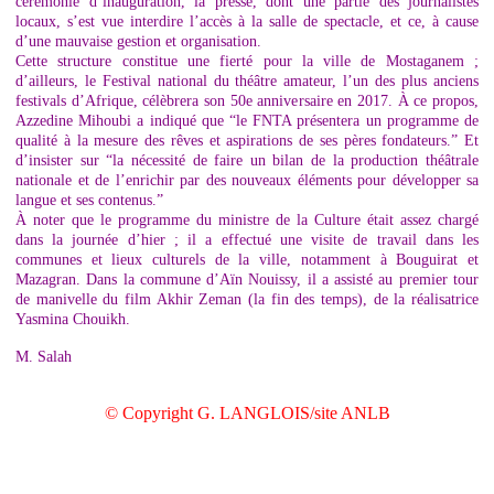
cérémonie d’inauguration, la presse, dont une partie des journalistes
locaux, s’est vue interdire l’accès à la salle de spectacle, et ce, à cause
d’une mauvaise gestion et organisation.
Cette structure constitue une fierté pour la ville de Mostaganem ;
d’ailleurs, le Festival national du théâtre amateur, l’un des plus anciens
festivals d’Afrique, célèbrera son 50e anniversaire en 2017. À ce propos,
Azzedine Mihoubi a indiqué que “le FNTA présentera un programme de
qualité à la mesure des rêves et aspirations de ses pères fondateurs.” Et
d’insister sur “la nécessité de faire un bilan de la production théâtrale
nationale et de l’enrichir par des nouveaux éléments pour développer sa
langue et ses contenus.”
À noter que le programme du ministre de la Culture était assez chargé
dans la journée d’hier ; il a effectué une visite de travail dans les
communes et lieux culturels de la ville, notamment à Bouguirat et
Mazagran. Dans la commune d’Aïn Nouissy, il a assisté au premier tour
de manivelle du film Akhir Zeman (la fin des temps), de la réalisatrice
Yasmina Chouikh.
M. Salah
© Copyright G. LANGLOIS/site ANLB