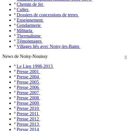
º
Chemin de fer
º
Cultes
º
Dossiers de concessions de terres
º
Enseignement
º
Gendarmerie
º
Militaria
º
Thermalisme
º
Témoignages
º
Villages liés avec Noisy-les-Bains
News de Noisy-Nouissy

º
Le Lien 1998-2013
º
Presse 2001
º
Presse 2004
º
Presse 2005
º
Presse 2006
º
Presse 2007
º
Presse 2008
º
Presse 2009
º
Presse 2010
º
Presse 2011
º
Presse 2012
º
Presse 2013
º
Presse 2014