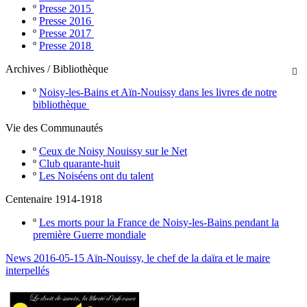
º
Presse 2015
º
Presse 2016
º
Presse 2017
º
Presse 2018
Archives / Bibliothèque

º
Noisy-les-Bains et Aïn-Nouissy dans les livres de notre
bibliothèque
Vie des Communautés
º
Ceux de Noisy Nouissy sur le Net
º
Club quarante-huit
º
Les Noiséens ont du talent
Centenaire 1914-1918
º
Les morts pour la France de Noisy-les-Bains pendant la
première Guerre mondiale
News 2016-05-15 Aïn-Nouissy, le chef de la daïra et le maire
interpellés