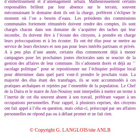
d’embellissement et d’aménagement urbain. Malheureusement certains
responsables brillent par leur absence sur le terrain, souvent
méconnaissant le domaine dont ils ont la charge, préfèrent s’éclipser le
moment où l’on a besoin d’eaux. Les présidents des commissions
communales fortement rémunérés doivent rendre des comptes, ils sont
chargés chacun dans son domaine de s’acquitter des taches qui leur
incombe, ils doivent être à l’écoute des citoyens, à prendre en charge
leurs préoccupations et à les écouter. Ils ont été élus pour se mettre au
service de leurs électeurs et non pas pour leurs intérêts partisans et privés.
A à peu plus d’une année, certains élus commencent déjà à mener
campagnes pour les prochaines joutes électorales sans se soucier de la
gestion des affaires de leur commune. Ils s’adonnent dorés et déjà au ‘’
racolage politique’’ pour se repositionner sur l’échiquier politique local
pour déterminer dans quel parti vont-il prendre le prochain train. La
majorité des élus étant des transfuges, ils se sont accommodés à ces
pratiques archaïques et rejetées par l’ensemble de la population. Le Chef
de la Daïra et le maire de Ain-Nouissy sont interpellés à mettre un terme à
l’inertie de cet élu souvent absent à son travail, préférant vaquer à ses
occupations personnelles. Pour rappel, à plusieurs reprises, des citoyens
ont fait appel à l’élu en question, mais celui-ci, préoccupé par ses affaires
personnelles ne répond pas ou à défaut promet et ne fait rien.
© Copyright G. LANGLOIS/site ANLB