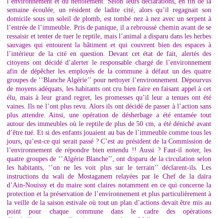
l’environnement et du nettoiement. Selon leurs déclarations, en fin de la
semaine écoulée, un résident de ladite cité, alors qu’il regagnait son
domicile sous un soleil de plomb, est tombé nez à nez avec un serpent à
l’entrée de l’immeuble. Pris de panique, il a rebroussé chemin avant de se
ressaisir et tenter de tuer le reptile, mais l’animal a disparu dans les herbes
sauvages qui entourent la bâtiment et qui couvrent bien des espaces à
l’intérieur de la cité en question. Devant cet état de fait, alertés des
citoyens ont décidé d’alerter le responsable chargé de l’environnement
afin de dépêcher les employés de la commune à défaut un des quatre
groupes de ‘’Blanche Algérie’’ pour nettoyer l’environnement. Dépourvus
de moyens adéquats, les habitants ont cru bien faire en faisant appel à cet
élu, mais à leur grand regret, les promesses qu’il leur a tenues ont été
vaines. Ils ne l’ont plus revu. Alors ils ont décidé de passer à l’action sans
plus attendre. Ainsi, une opération de désherbage a été entamée tout
autour des immeubles où le reptile de plus de 50 cm, a été déniché avant
d’être tué. Et si des enfants jouaient au bas de l’immeuble comme tous les
jours, qu’est-ce qui serait passé ? C’est au président de la Commission de
l’environnement de répondre bien entendu !! Aussi ? Faut-il noter, les
quatre groupes de ‘’Algérie Blanche’’, ont disparu de la circulation selon
les habitants, ‘’on ne les voit plus sur le terrain’’ déclarent-ils. Les
instructions du wali de Mostaganem relayées par le Chef de la daïra
d’Ain-Nouissy et du maire sont claires notamment en ce qui concerne la
protection et la préservation de l’environnement et plus particulièrement à
la veille de la saison estivale où tout un plan d’actions devait être mis au
point pour chaque commune dans le cadre des opérations