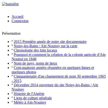
Accueil
Connexion
Présentation
º
2015 Première année de notre site documentaire
º
Noisy-les-Bains / Aïn Nouissy sur la carte
º
Chronologie des faits locaux
º
Pourquoi et comment la création de la colonie agricole d'Aïn
Nouissi en 1848
º
Nom de pays, noms de lieux
º
Cent-quatorze années résumées en quelques lignes et
quelques photos
º
Cinquantenaire d'un changement de nom 30 septembre 1965
- 2015
º
Décembre 2014 ouverture du site Noisy-les-Bains / Aïn
Nouissy
º
Histoire de l'Algérie
º
Liens de culture générale
º
Météo à Aïn-Nouissy