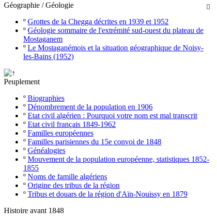
Géographie / Géologie

º
Grottes de la Chegga décrites en 1939 et 1952
º
Géologie sommaire de l'extrémité sud-ouest du plateau de
Mostaganem
º
Le Mostaganémois et la situation géographique de Noisy-
les-Bains (1952)
Peuplement
º
Biographies
º
Dénombrement de la population en 1906
º
Etat civil algérien : Pourquoi votre nom est mal transcrit
º
Etat civil français 1849-1962
º
Familles européennes
º
Familles parisiennes du 15e convoi de 1848
º
Généalogies
º
Mouvement de la population européenne, statistiques 1852-
1855
º
Noms de famille algériens
º
Origine des tribus de la région
º
Tribus et douars de la région d'Aïn-Nouissy en 1879
Histoire avant 1848