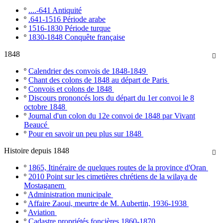
º
....-641 Antiquité
º
.641-1516 Période arabe
º
1516-1830 Période turque
º
1830-1848 Conquête française
1848

º
Calendrier des convois de 1848-1849
º
Chant des colons de 1848 au départ de Paris
º
Convois et colons de 1848
º
Discours prononcés lors du départ du 1er convoi le 8
octobre 1848
º
Journal d'un colon du 12e convoi de 1848 par Vivant
Beaucé
º
Pour en savoir un peu plus sur 1848
Histoire depuis 1848

º
1865, Itinéraire de quelques routes de la province d'Oran
º
2010 Point sur les cimetières chrétiens de la wilaya de
Mostaganem
º
Administration municipale
º
Affaire Zaoui, meurtre de M. Aubertin, 1936-1938
º
Aviation
º
Cadastre propriétés foncières 1860-1870