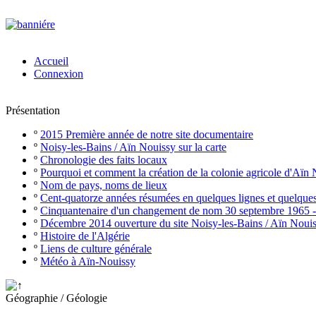
Accueil
Connexion
Présentation
º
2015 Première année de notre site documentaire
º
Noisy-les-Bains / Aïn Nouissy sur la carte
º
Chronologie des faits locaux
º
Pourquoi et comment la création de la colonie agricole d'Aïn
º
Nom de pays, noms de lieux
º
Cent-quatorze années résumées en quelques lignes et quelque
º
Cinquantenaire d'un changement de nom 30 septembre 1965 
º
Décembre 2014 ouverture du site Noisy-les-Bains / Aïn Noui
º
Histoire de l'Algérie
º
Liens de culture générale
º
Météo à Aïn-Nouissy
Géographie / Géologie