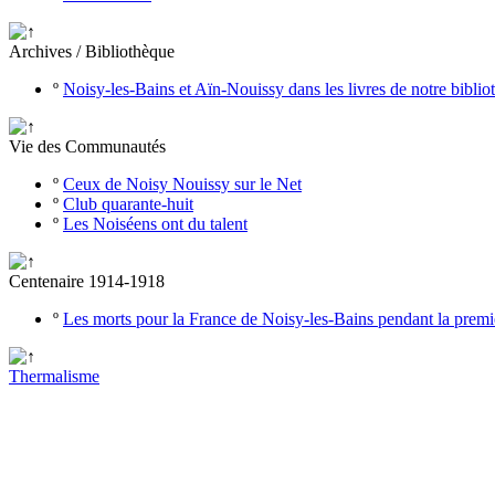
Archives / Bibliothèque
º
Noisy-les-Bains et Aïn-Nouissy dans les livres de notre bibli
Vie des Communautés
º
Ceux de Noisy Nouissy sur le Net
º
Club quarante-huit
º
Les Noiséens ont du talent
Centenaire 1914-1918
º
Les morts pour la France de Noisy-les-Bains pendant la prem
Thermalisme