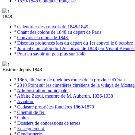
º
1830-1848 Conquête française
1848
º
Calendrier des convois de 1848-1849
º
Chant des colons de 1848 au départ de Paris
º
Convois et colons de 1848
º
Discours prononcés lors du départ du 1er convoi le 8 octobr
º
Journal d'un colon du 12e convoi de 1848 par Vivant Beaucé
º
Pour en savoir un peu plus sur 1848
Histoire depuis 1848
º
1865, Itinéraire de quelques routes de la province d'Oran
º
2010 Point sur les cimetières chrétiens de la wilaya de Most
º
Administration municipale
º
Affaire Zaoui, meurtre de M. Aubertin, 1936-1938
º
Aviation
º
Cadastre propriétés foncières 1860-1870
º
Chemin de fer
º
Cultes
º
Dossiers de concessions de terres
º
Enseignement
º
Gendarmerie