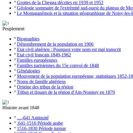
º
Grottes de la Chegga décrites en 1939 et 1952
º
Géologie sommaire de l'extrémité sud-ouest du plateau de M
º
Le Mostaganémois et la situation géographique de Noisy-les-
Peuplement
º
Biographies
º
Dénombrement de la population en 1906
º
Etat civil algérien : Pourquoi votre nom est mal transcrit
º
Etat civil français 1849-1962
º
Familles européennes
º
Familles parisiennes du 15e convoi de 1848
º
Généalogies
º
Mouvement de la population européenne, statistiques 1852-1
º
Noms de famille algériens
º
Origine des tribus de la région
º
Tribus et douars de la région d'Aïn-Nouissy en 1879
Histoire avant 1848
º
....-641 Antiquité
º
.641-1516 Période arabe
º
1516-1830 Période turque