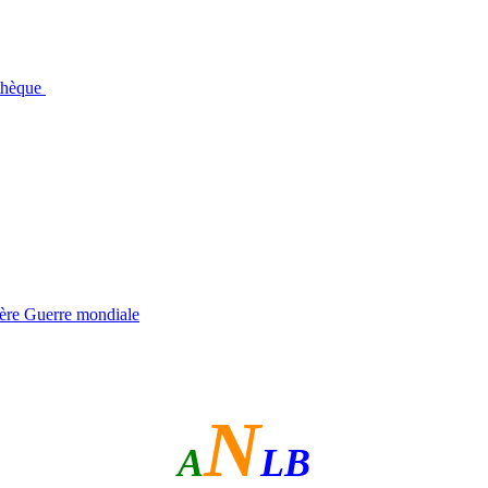
othèque
ière Guerre mondiale
N
A
LB