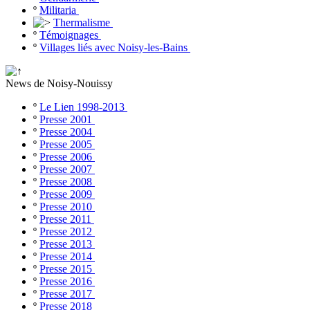
º
Militaria
Thermalisme
º
Témoignages
º
Villages liés avec Noisy-les-Bains
News de Noisy-Nouissy
º
Le Lien 1998-2013
º
Presse 2001
º
Presse 2004
º
Presse 2005
º
Presse 2006
º
Presse 2007
º
Presse 2008
º
Presse 2009
º
Presse 2010
º
Presse 2011
º
Presse 2012
º
Presse 2013
º
Presse 2014
º
Presse 2015
º
Presse 2016
º
Presse 2017
º
Presse 2018