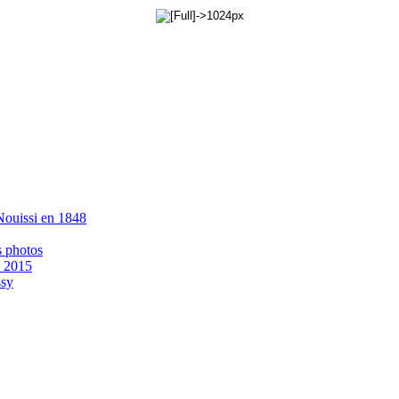
 Nouissi en 1848
s photos
- 2015
ssy