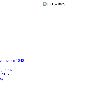
 Nouissi en 1848
s photos
- 2015
ssy