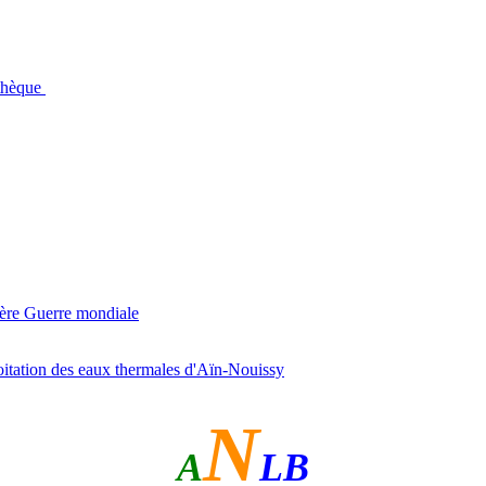
othèque
ière Guerre mondiale
itation des eaux thermales d'Aïn-Nouissy
N
A
LB