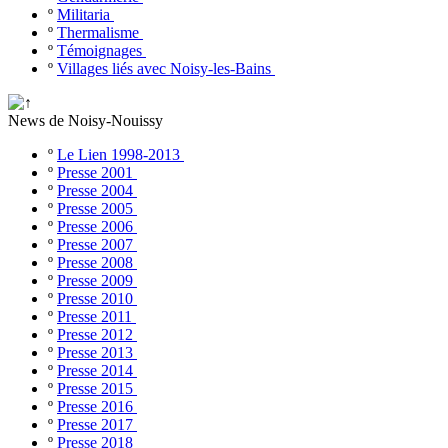
º
Militaria
º
Thermalisme
º
Témoignages
º
Villages liés avec Noisy-les-Bains
News de Noisy-Nouissy
º
Le Lien 1998-2013
º
Presse 2001
º
Presse 2004
º
Presse 2005
º
Presse 2006
º
Presse 2007
º
Presse 2008
º
Presse 2009
º
Presse 2010
º
Presse 2011
º
Presse 2012
º
Presse 2013
º
Presse 2014
º
Presse 2015
º
Presse 2016
º
Presse 2017
º
Presse 2018