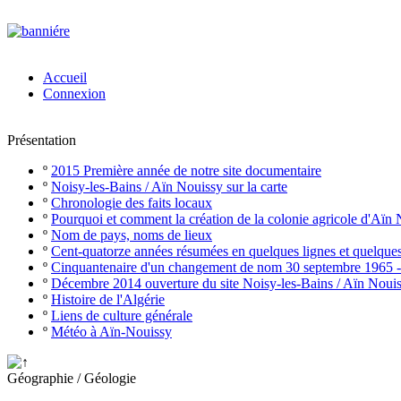
Accueil
Connexion
Présentation
º
2015 Première année de notre site documentaire
º
Noisy-les-Bains / Aïn Nouissy sur la carte
º
Chronologie des faits locaux
º
Pourquoi et comment la création de la colonie agricole d'Aïn
º
Nom de pays, noms de lieux
º
Cent-quatorze années résumées en quelques lignes et quelque
º
Cinquantenaire d'un changement de nom 30 septembre 1965 
º
Décembre 2014 ouverture du site Noisy-les-Bains / Aïn Noui
º
Histoire de l'Algérie
º
Liens de culture générale
º
Météo à Aïn-Nouissy
Géographie / Géologie