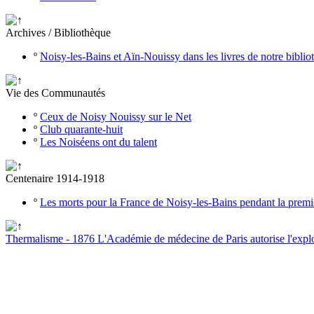
Archives / Bibliothèque
º
Noisy-les-Bains et Aïn-Nouissy dans les livres de notre bibli
Vie des Communautés
º
Ceux de Noisy Nouissy sur le Net
º
Club quarante-huit
º
Les Noiséens ont du talent
Centenaire 1914-1918
º
Les morts pour la France de Noisy-les-Bains pendant la prem
Thermalisme - 1876 L'Académie de médecine de Paris autorise l'explo