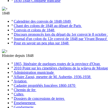
º
1830-1848 Conquête française
1848
º
Calendrier des convois de 1848-1849
º
Chant des colons de 1848 au départ de Paris
º
Convois et colons de 1848
º
Discours prononcés lors du départ du 1er convoi le 8 octobr
º
Journal d'un colon du 12e convoi de 1848 par Vivant Beaucé
º
Pour en savoir un peu plus sur 1848
Histoire depuis 1848
º
1865, Itinéraire de quelques routes de la province d'Oran
º
2010 Point sur les cimetières chrétiens de la wilaya de Most
º
Administration municipale
º
Affaire Zaoui, meurtre de M. Aubertin, 1936-1938
º
Aviation
º
Cadastre propriétés foncières 1860-1870
º
Chemin de fer
º
Cultes
º
Dossiers de concessions de terres
º
Enseignement
º
Gendarmerie