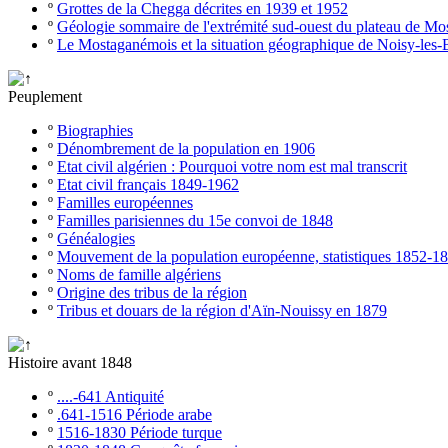
º
Grottes de la Chegga décrites en 1939 et 1952
º
Géologie sommaire de l'extrémité sud-ouest du plateau de M
º
Le Mostaganémois et la situation géographique de Noisy-les-
Peuplement
º
Biographies
º
Dénombrement de la population en 1906
º
Etat civil algérien : Pourquoi votre nom est mal transcrit
º
Etat civil français 1849-1962
º
Familles européennes
º
Familles parisiennes du 15e convoi de 1848
º
Généalogies
º
Mouvement de la population européenne, statistiques 1852-1
º
Noms de famille algériens
º
Origine des tribus de la région
º
Tribus et douars de la région d'Aïn-Nouissy en 1879
Histoire avant 1848
º
....-641 Antiquité
º
.641-1516 Période arabe
º
1516-1830 Période turque