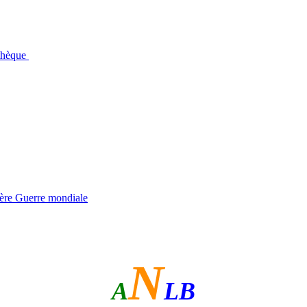
othèque
ière Guerre mondiale
N
A
LB