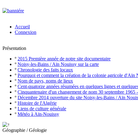
Accueil
Connexion
Présentation
º
2015 Première année de notre site documentaire
º
Noisy-les-Bains / Aïn Nouissy sur la carte
º
Chronologie des faits locaux
º
Pourquoi et comment la création de la colonie agricole d'Aïn
º
Nom de pays, noms de lieux
º
Cent-quatorze années résumées en quelques lignes et quelque
º
Cinquantenaire d'un changement de nom 30 septembre 1965 
º
Décembre 2014 ouverture du site Noisy-les-Bains / Aïn Noui
º
Histoire de l'Algérie
º
Liens de culture générale
º
Météo à Aïn-Nouissy
Géographie / Géologie