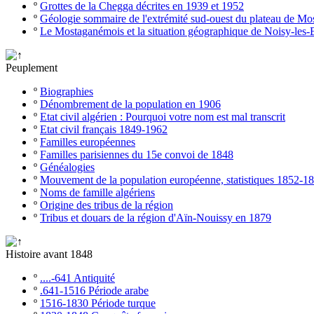
º
Grottes de la Chegga décrites en 1939 et 1952
º
Géologie sommaire de l'extrémité sud-ouest du plateau de M
º
Le Mostaganémois et la situation géographique de Noisy-les-
Peuplement
º
Biographies
º
Dénombrement de la population en 1906
º
Etat civil algérien : Pourquoi votre nom est mal transcrit
º
Etat civil français 1849-1962
º
Familles européennes
º
Familles parisiennes du 15e convoi de 1848
º
Généalogies
º
Mouvement de la population européenne, statistiques 1852-1
º
Noms de famille algériens
º
Origine des tribus de la région
º
Tribus et douars de la région d'Aïn-Nouissy en 1879
Histoire avant 1848
º
....-641 Antiquité
º
.641-1516 Période arabe
º
1516-1830 Période turque