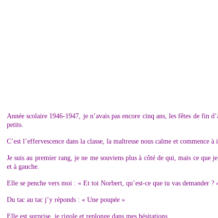
Année scolaire 1946-1947, je n’avais pas encore cinq ans, les fêtes de fin d
petits.
C’est l’effervescence dans la classe, la maîtresse nous calme et commence à 
Je suis au premier rang, je ne me souviens plus à côté de qui, mais ce que je 
et à gauche.
Elle se penche vers moi : « Et toi Norbert, qu’est-ce que tu vas demander ? 
Du tac au tac j’y réponds : « Une poupée »
Elle est surprise, je rigole et replonge dans mes hésitations.