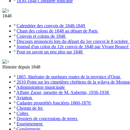
º
1830-1848 Conquête française
1848
º
Calendrier des convois de 1848-1849
º
Chant des colons de 1848 au départ de Paris
º
Convois et colons de 1848
º
Discours prononcés lors du départ du 1er convoi le 8 octobr
º
Journal d'un colon du 12e convoi de 1848 par Vivant Beaucé
º
Pour en savoir un peu plus sur 1848
Histoire depuis 1848
º
1865, Itinéraire de quelques routes de la province d'Oran
º
2010 Point sur les cimetières chrétiens de la wilaya de Most
º
Administration municipale
º
Affaire Zaoui, meurtre de M. Aubertin, 1936-1938
º
Aviation
º
Cadastre propriétés foncières 1860-1870
º
Chemin de fer
º
Cultes
º
Dossiers de concessions de terres
º
Enseignement
º
Gendarmerie