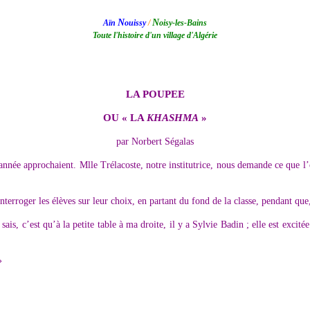
N
N
Aïn
ouissy
/
oisy-les-Bains
Toute l'histoire d'un village d'Algérie
LA POUPEE
OU « LA
KHASHMA
»
par Norbert Ségalas
’année approchaient. Mlle Trélacoste, notre institutrice, nous demande ce que l’
interroger les élèves sur leur choix, en partant du fond de la classe, pendant q
sais, c’est qu’à la petite table à ma droite, il y a Sylvie Badin ; elle est excit
»