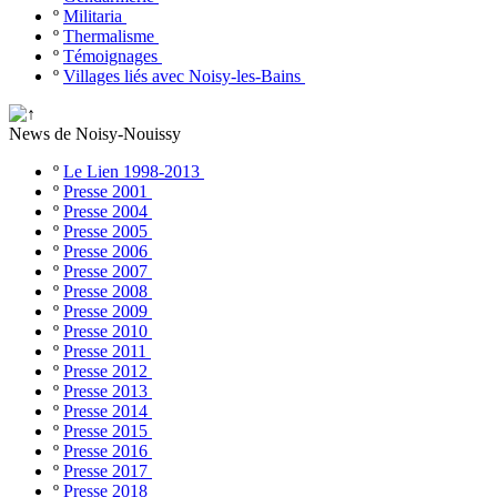
º
Militaria
º
Thermalisme
º
Témoignages
º
Villages liés avec Noisy-les-Bains
News de Noisy-Nouissy
º
Le Lien 1998-2013
º
Presse 2001
º
Presse 2004
º
Presse 2005
º
Presse 2006
º
Presse 2007
º
Presse 2008
º
Presse 2009
º
Presse 2010
º
Presse 2011
º
Presse 2012
º
Presse 2013
º
Presse 2014
º
Presse 2015
º
Presse 2016
º
Presse 2017
º
Presse 2018