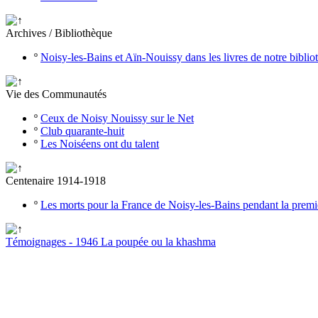
Archives / Bibliothèque
º
Noisy-les-Bains et Aïn-Nouissy dans les livres de notre bibli
Vie des Communautés
º
Ceux de Noisy Nouissy sur le Net
º
Club quarante-huit
º
Les Noiséens ont du talent
Centenaire 1914-1918
º
Les morts pour la France de Noisy-les-Bains pendant la prem
Témoignages - 1946 La poupée ou la khashma