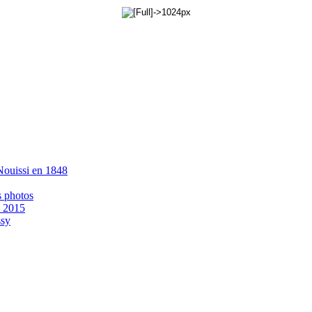
 Nouissi en 1848
s photos
- 2015
ssy