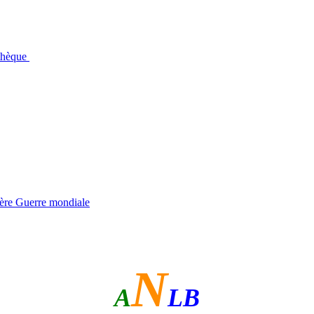
othèque
ière Guerre mondiale
N
A
LB