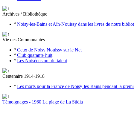
Archives / Bibliothèque
º
Noisy-les-Bains et Aïn-Nouissy dans les livres de notre bibli
Vie des Communautés
º
Ceux de Noisy Nouissy sur le Net
º
Club quarante-huit
º
Les Noiséens ont du talent
Centenaire 1914-1918
º
Les morts pour la France de Noisy-les-Bains pendant la prem
Témoignages - 1960 La plage de La Stidia