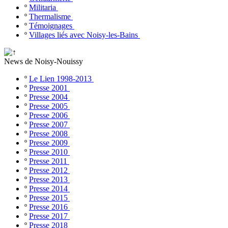
º
Militaria
º
Thermalisme
º
Témoignages
º
Villages liés avec Noisy-les-Bains
News de Noisy-Nouissy
º
Le Lien 1998-2013
º
Presse 2001
º
Presse 2004
º
Presse 2005
º
Presse 2006
º
Presse 2007
º
Presse 2008
º
Presse 2009
º
Presse 2010
º
Presse 2011
º
Presse 2012
º
Presse 2013
º
Presse 2014
º
Presse 2015
º
Presse 2016
º
Presse 2017
º
Presse 2018