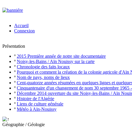
Accueil
Connexion
Présentation
º
2015 Première année de notre site documentaire
º
Noisy-les-Bains / Aïn Nouissy sur la carte
º
Chronologie des faits locaux
º
Pourquoi et comment la création de la colonie agricole d'Aïn
º
Nom de pays, noms de lieux
º
Cent-quatorze années résumées en quelques lignes et quelque
º
Cinquantenaire d'un changement de nom 30 septembre 1965 
º
Décembre 2014 ouverture du site Noisy-les-Bains / Aïn Noui
º
Histoire de l'Algérie
º
Liens de culture générale
º
Météo à Aïn-Nouissy
Géographie / Géologie