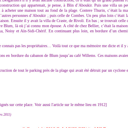
z Desgarniers il n’y avait aucune construction, ce n’était qu’un grand plateau ro
onstruction qui appartenait, je pense, à Blin d’Aboukir. Puis une villa un peu
n à acheter une maison tout au fond de la plage. Contere Thurin, c’était la m
’autres personnes d’Aboukir ; puis celle de Combes. Un peu plus loin c’était la
son. Ensuite il y avait la villa de Craste, de Rivoli. En bas ; se trouvait celle
re Blum, là où j’ai connu mon épouse. A côté de chez Bellier, c’était la maiso
a, Noisy et Aïn-Sidi-Chérif. En continuant plus loin, en bordure d’un chemin 
e connais pas les propriétaires… Voilà tout ce que ma mémoire me dicte et il y 
nons en bordure du cabanon de Blum jusqu’au café Willems. Ces maisons avaient
ruction de tout le parking près de la plage qui avait été détruit par un cyclone
gnés sur cette place. Voir aussi l'article sur le même lieu en 1912]
ars 2011)