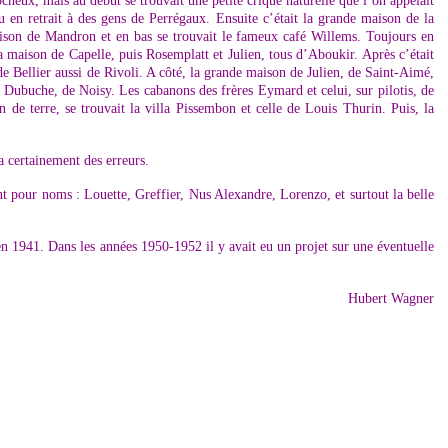
cheux, mais au début se trouvait une petite crique naturelle que l’on appelait
 en retrait à des gens de Perrégaux. Ensuite c’était la grande maison de la
aison de Mandron et en bas se trouvait le fameux café Willems. Toujours en
 maison de Capelle, puis Rosemplatt et Julien, tous d’Aboukir. Après c’était
 de Bellier aussi de Rivoli. A côté, la grande maison de Julien, de Saint-Aimé,
n Dubuche, de Noisy. Les cabanons des frères Eymard et celui, sur pilotis, de
de terre, se trouvait la villa Pissembon et celle de Louis Thurin. Puis, la
a certainement des erreurs.
 pour noms : Louette, Greffier, Nus Alexandre, Lorenzo, et surtout la belle
 en 1941. Dans les années 1950-1952 il y avait eu un projet sur une éventuelle
Hubert Wagner