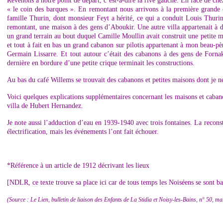
Revenons à notre point de départ, c’est-à-dire la rive gauche. En face de che
« le coin des barques ». En remontant nous arrivons à la première grande c
famille Thurin, dont monsieur Feyt a hérité, ce qui a conduit Louis Thuri
remontant, une maison à des gens d’Aboukir. Une autre villa appartenait à d
un grand terrain au bout duquel Camille Moullin avait construit une petite mai
et tout à fait en bas un grand cabanon sur pilotis appartenant à mon beau-pè
Germain Lissarre. Et tout autour c’était des cabanons à des gens de Fornak
dernière en bordure d’une petite crique terminait les constructions.
Au bas du café Willems se trouvait des cabanons et petites maisons dont je n
Voici quelques explications supplémentaires concernant les maisons et caba
villa de Hubert Hernandez.
Je note aussi l’adduction d’eau en 1939-1940 avec trois fontaines. La reconst
électrification, mais les événements l’ont fait échouer.
*Référence à un article de 1912 décrivant les lieux
[NDLR, ce texte trouve sa place ici car de tous temps les Noiséens se sont bai
(Source : Le Lien, bulletin de liaison des Enfants de La Stidia et Noisy-les-Bains, n° 50, m