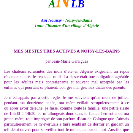
N
A
LB
Aïn Nouissy
/
Noisy-les-Bains
Toute l'histoire d'un village d'Algérie
MES SIESTES TRES ACTIVES A NOISY-LES-BAINS
par Jean-Marie Garrigues
Les chaleurs écrasantes des mois d’été en Algérie exigeaient un repos
réparateur après le repas de midi. La sieste était une obligation agréable
pour les adultes mais contraignante et souvent mal acceptée par les
enfants, qui pourtant se pliaient, bon gré mal gré, aux dictas des parents.
Je n’échappais pas à cette règle. Je me souviens qu’au mois de juillet,
pendant ma douzième année, ma mère veillait scrupuleusement à ce
qu’après avoir déjeuné, je fasse, comme toute la famille, une petite sieste
de 13h30 à 14h30. Je m’allongeais donc dans le fauteuil en rotin de ma
grand-mère, tout imprégné de son parfum d’eau de Cologne que j’aimais
particulièrement. Je m’évertuais à faire semblant de dormir en gardant un
œil demi ouvert pour surveiller tout le monde autour de moi. Aussitôt que