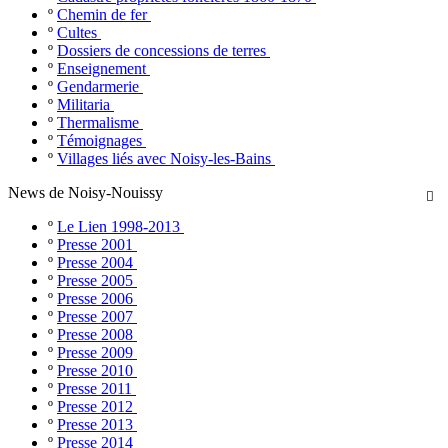
º
Chemin de fer
º
Cultes
º
Dossiers de concessions de terres
º
Enseignement
º
Gendarmerie
º
Militaria
º
Thermalisme
º
Témoignages
º
Villages liés avec Noisy-les-Bains
News de Noisy-Nouissy

º
Le Lien 1998-2013
º
Presse 2001
º
Presse 2004
º
Presse 2005
º
Presse 2006
º
Presse 2007
º
Presse 2008
º
Presse 2009
º
Presse 2010
º
Presse 2011
º
Presse 2012
º
Presse 2013
º
Presse 2014