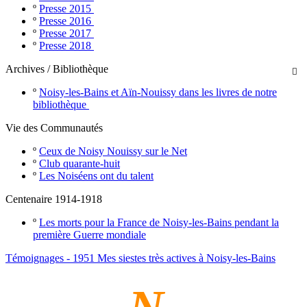
º
Presse 2015
º
Presse 2016
º
Presse 2017
º
Presse 2018
Archives / Bibliothèque

º
Noisy-les-Bains et Aïn-Nouissy dans les livres de notre
bibliothèque
Vie des Communautés
º
Ceux de Noisy Nouissy sur le Net
º
Club quarante-huit
º
Les Noiséens ont du talent
Centenaire 1914-1918
º
Les morts pour la France de Noisy-les-Bains pendant la
première Guerre mondiale
Témoignages - 1951 Mes siestes très actives à Noisy-les-Bains