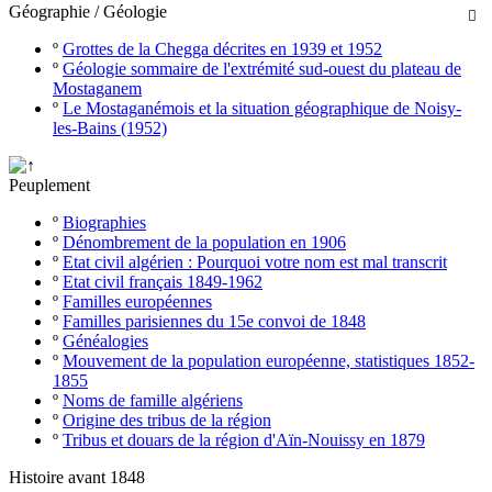
Géographie / Géologie

º
Grottes de la Chegga décrites en 1939 et 1952
º
Géologie sommaire de l'extrémité sud-ouest du plateau de
Mostaganem
º
Le Mostaganémois et la situation géographique de Noisy-
les-Bains (1952)
Peuplement
º
Biographies
º
Dénombrement de la population en 1906
º
Etat civil algérien : Pourquoi votre nom est mal transcrit
º
Etat civil français 1849-1962
º
Familles européennes
º
Familles parisiennes du 15e convoi de 1848
º
Généalogies
º
Mouvement de la population européenne, statistiques 1852-
1855
º
Noms de famille algériens
º
Origine des tribus de la région
º
Tribus et douars de la région d'Aïn-Nouissy en 1879
Histoire avant 1848