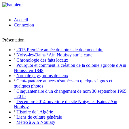
Accueil
Connexion
Présentation
º
2015 Première année de notre site documentaire
º
Noisy-les-Bains / Aïn Nouissy sur la carte
º
Chronologie des faits locaux
º
Pourquoi et comment la création de la colonie agricole d'Aïn
Nouissi en 1848
º
Nom de pays, noms de lieux
º
Cent-quatorze années résumées en quelques lignes et
quelques photos
º
Cinquantenaire d'un changement de nom 30 septembre 1965
- 2015
º
Décembre 2014 ouverture du site Noisy-les-Bains / Aïn
Nouissy
º
Histoire de l'Algérie
º
Liens de culture générale
º
Météo à Aïn-Nouissy