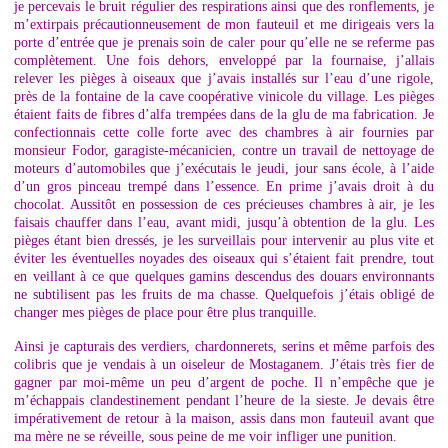
je percevais le bruit régulier des respirations ainsi que des ronflements, je
m’extirpais précautionneusement de mon fauteuil et me dirigeais vers la
porte d’entrée que je prenais soin de caler pour qu’elle ne se referme pas
complètement. Une fois dehors, enveloppé par la fournaise, j’allais
relever les pièges à oiseaux que j’avais installés sur l’eau d’une rigole,
près de la fontaine de la cave coopérative vinicole du village. Les pièges
étaient faits de fibres d’alfa trempées dans de la glu de ma fabrication. Je
confectionnais cette colle forte avec des chambres à air fournies par
monsieur Fodor, garagiste-mécanicien, contre un travail de nettoyage de
moteurs d’automobiles que j’exécutais le jeudi, jour sans école, à l’aide
d’un gros pinceau trempé dans l’essence. En prime j’avais droit à du
chocolat. Aussitôt en possession de ces précieuses chambres à air, je les
faisais chauffer dans l’eau, avant midi, jusqu’à obtention de la glu. Les
pièges étant bien dressés, je les surveillais pour intervenir au plus vite et
éviter les éventuelles noyades des oiseaux qui s’étaient fait prendre, tout
en veillant à ce que quelques gamins descendus des douars environnants
ne subtilisent pas les fruits de ma chasse. Quelquefois j’étais obligé de
changer mes pièges de place pour être plus tranquille.
Ainsi je capturais des verdiers, chardonnerets, serins et même parfois des
colibris que je vendais à un oiseleur de Mostaganem. J’étais très fier de
gagner par moi-même un peu d’argent de poche. Il n’empêche que je
m’échappais clandestinement pendant l’heure de la sieste. Je devais être
impérativement de retour à la maison, assis dans mon fauteuil avant que
ma mère ne se réveille, sous peine de me voir infliger une punition.