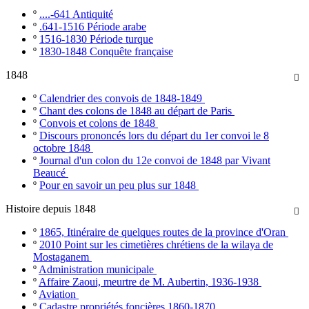
º
....-641 Antiquité
º
.641-1516 Période arabe
º
1516-1830 Période turque
º
1830-1848 Conquête française
1848

º
Calendrier des convois de 1848-1849
º
Chant des colons de 1848 au départ de Paris
º
Convois et colons de 1848
º
Discours prononcés lors du départ du 1er convoi le 8
octobre 1848
º
Journal d'un colon du 12e convoi de 1848 par Vivant
Beaucé
º
Pour en savoir un peu plus sur 1848
Histoire depuis 1848

º
1865, Itinéraire de quelques routes de la province d'Oran
º
2010 Point sur les cimetières chrétiens de la wilaya de
Mostaganem
º
Administration municipale
º
Affaire Zaoui, meurtre de M. Aubertin, 1936-1938
º
Aviation
º
Cadastre propriétés foncières 1860-1870