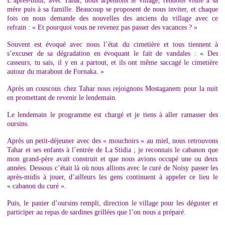
L’après-midi, avec Tahar, nous arpentons le village, rendons visite à sa
mère puis à sa famille. Beaucoup se proposent de nous inviter, et chaque
fois on nous demande des nouvelles des anciens du village avec ce
refrain : « Et pourquoi vous ne revenez pas passer des vacances ? »
Souvent est évoqué avec nous l’état du cimetière et tous tiennent à
s’excuser de sa dégradation en évoquant le fait de vandales : « Des
casseurs, tu sais, il y en a partout, et ils ont même saccagé le cimetière
autour du marabout de Fornaka. »
Après un couscous chez Tahar nous rejoignons Mostaganem pour la nuit
en promettant de revenir le lendemain.
Le lendemain le programme est chargé et je tiens à aller ramasser des
oursins.
Après un petit-déjeuner avec des « mouchoirs » au miel, nous retrouvons
Tahar et ses enfants à l’entrée de La Stidia ; je reconnais le cabanon que
mon grand-père avait construit et que nous avions occupé une ou deux
années. Dessous c’était là où nous allions avec le curé de Noisy passer les
après-midis à jouer, d’ailleurs les gens continuent à appeler ce lieu le
« cabanon du curé ».
Puis, le panier d’oursins rempli, direction le village pour les déguster et
participer au repas de sardines grillées que l’on nous a préparé.