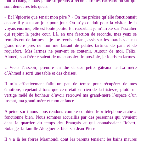
tout à changer mais je me surprends à reconnaître les carreaux du sol qui
sont demeurés tels quels.
« Et l’épicerie que tenait mon père ? » On me précise qu’elle fonctionnait
encore il y a un an jour pour jour. On m’y conduit pour la visiter. Je la
voyais énorme, elle est toute petite. En ressortant je m’arrête sur l’escalier
qui rejoint la petite cour. Là, en une fraction de seconde, mes yeux se
remplissent de larmes… je me revois enfant, assis sur les marches et ma
grand-mère près de moi me faisant de petites tartines de pain et de
roquefort. Mes larmes ne peuvent se contenir. Autour de moi, Félix,
Ahmed, son frère essaient de me consoler. Impossible, je fonds en larmes.
« Viens t’asseoir, prendre un thé et des petits gâteaux. » La mère
d’Ahmed a sorti une table et des chaises.
Il m’a effectivement fallu un peu de temps pour récupérer de mes
émotions, répétant à tous que ce n’était en rien de la tristesse, plutôt un
vertige mêlé de bonheur d’avoir retrouvé ma grand-mère l’espace d’un
instant, ma grand-mère et mon enfance.
A peine sorti nous nous rendons compte combien le « téléphone arabe »
fonctionne bien. Nous sommes accueillis par des personnes qui vivaient
dans le quartier du temps des Français et qui connaissaient Robert,
Solange, la famille Aldeguer et bien sûr Jean-Pierre.
Il y a là les frères Masmoudi dont les parents tenaient les bains maures