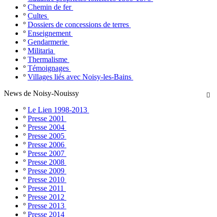
º
Chemin de fer
º
Cultes
º
Dossiers de concessions de terres
º
Enseignement
º
Gendarmerie
º
Militaria
º
Thermalisme
º
Témoignages
º
Villages liés avec Noisy-les-Bains
News de Noisy-Nouissy

º
Le Lien 1998-2013
º
Presse 2001
º
Presse 2004
º
Presse 2005
º
Presse 2006
º
Presse 2007
º
Presse 2008
º
Presse 2009
º
Presse 2010
º
Presse 2011
º
Presse 2012
º
Presse 2013
º
Presse 2014