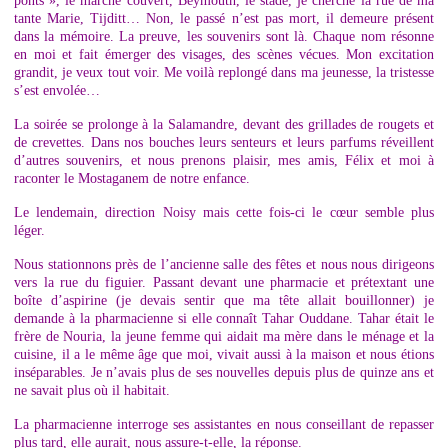
ponts », le marché couvert, Beymouth, le stade, je cherche la rue de ma
tante Marie, Tijditt… Non, le passé n’est pas mort, il demeure présent
dans la mémoire. La preuve, les souvenirs sont là. Chaque nom résonne
en moi et fait émerger des visages, des scènes vécues. Mon excitation
grandit, je veux tout voir. Me voilà replongé dans ma jeunesse, la tristesse
s’est envolée…
La soirée se prolonge à la Salamandre, devant des grillades de rougets et
de crevettes. Dans nos bouches leurs senteurs et leurs parfums réveillent
d’autres souvenirs, et nous prenons plaisir, mes amis, Félix et moi à
raconter le Mostaganem de notre enfance.
Le lendemain, direction Noisy mais cette fois-ci le cœur semble plus
léger.
Nous stationnons près de l’ancienne salle des fêtes et nous nous dirigeons
vers la rue du figuier. Passant devant une pharmacie et prétextant une
boîte d’aspirine (je devais sentir que ma tête allait bouillonner) je
demande à la pharmacienne si elle connaît Tahar Ouddane. Tahar était le
frère de Nouria, la jeune femme qui aidait ma mère dans le ménage et la
cuisine, il a le même âge que moi, vivait aussi à la maison et nous étions
inséparables. Je n’avais plus de ses nouvelles depuis plus de quinze ans et
ne savait plus où il habitait.
La pharmacienne interroge ses assistantes en nous conseillant de repasser
plus tard, elle aurait, nous assure-t-elle, la réponse.