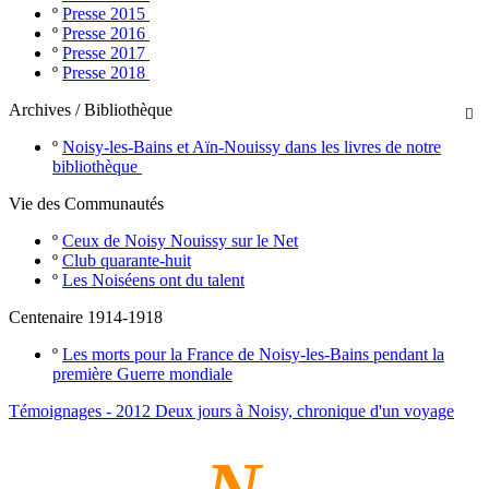
º
Presse 2015
º
Presse 2016
º
Presse 2017
º
Presse 2018
Archives / Bibliothèque

º
Noisy-les-Bains et Aïn-Nouissy dans les livres de notre
bibliothèque
Vie des Communautés
º
Ceux de Noisy Nouissy sur le Net
º
Club quarante-huit
º
Les Noiséens ont du talent
Centenaire 1914-1918
º
Les morts pour la France de Noisy-les-Bains pendant la
première Guerre mondiale
Témoignages - 2012 Deux jours à Noisy, chronique d'un voyage