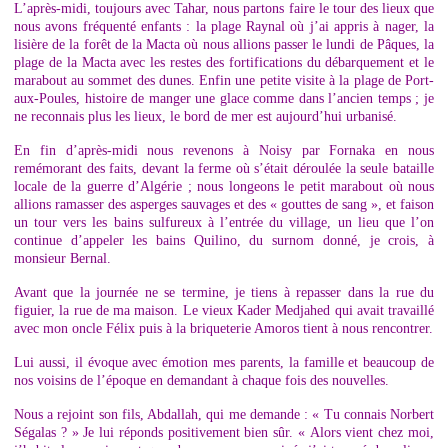
L’après-midi, toujours avec Tahar, nous partons faire le tour des lieux que
nous avons fréquenté enfants : la plage Raynal où j’ai appris à nager, la
lisière de la forêt de la Macta où nous allions passer le lundi de Pâques, la
plage de la Macta avec les restes des fortifications du débarquement et le
marabout au sommet des dunes. Enfin une petite visite à la plage de Port-
aux-Poules, histoire de manger une glace comme dans l’ancien temps ; je
ne reconnais plus les lieux, le bord de mer est aujourd’hui urbanisé.
En fin d’après-midi nous revenons à Noisy par Fornaka en nous
remémorant des faits, devant la ferme où s’était déroulée la seule bataille
locale de la guerre d’Algérie ; nous longeons le petit marabout où nous
allions ramasser des asperges sauvages et des « gouttes de sang », et faison
un tour vers les bains sulfureux à l’entrée du village, un lieu que l’on
continue d’appeler les bains Quilino, du surnom donné, je crois, à
monsieur Bernal.
Avant que la journée ne se termine, je tiens à repasser dans la rue du
figuier, la rue de ma maison. Le vieux Kader Medjahed qui avait travaillé
avec mon oncle Félix puis à la briqueterie Amoros tient à nous rencontrer.
Lui aussi, il évoque avec émotion mes parents, la famille et beaucoup de
nos voisins de l’époque en demandant à chaque fois des nouvelles.
Nous a rejoint son fils, Abdallah, qui me demande : « Tu connais Norbert
Ségalas ? » Je lui réponds positivement bien sûr. « Alors vient chez moi,