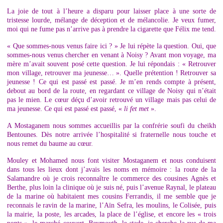
La joie de tout à l’heure a disparu pour laisser place à une sorte de
tristesse lourde, mélange de déception et de mélancolie. Je veux fumer,
moi qui ne fume pas n’arrive pas à prendre la cigarette que Félix me tend.
« Que sommes-nous venus faire ici ? » Je lui répète la question. Oui, que
sommes-nous venus chercher en venant à Noisy ? Avant mon voyage, ma
mère m’avait souvent posé cette question. Je lui répondais : « Retrouver
mon village, retrouver ma jeunesse… ». Quelle prétention ! Retrouver sa
jeunesse ! Ce qui est passé est passé. Je m’en rends compte à présent,
debout au bord de la route, en regardant ce village de Noisy qui n’était
pas le mien. Le cœur déçu d’avoir retrouvé un village mais pas celui de
ma jeunesse. Ce qui est passé est passé, «
li fet met
».
A Mostaganem nous sommes accueillis par la confrérie soufi du cheikh
Bentounes. Dès notre arrivée l’hospitalité si fraternelle nous touche et
nous remet du baume au cœur.
Mouley et Mohamed nous font visiter Mostaganem et nous conduisent
dans tous les lieux dont j’avais les noms en mémoire : la route de la
Salamandre où je crois reconnaître le commerce des cousines Agnès et
Berthe, plus loin la clinique où je suis né, puis l’avenue Raynal, le plateau
de la marine où habitaient mes cousins Ferrandis, il me semble que je
reconnais le ravin de la marine, l’Aïn Sefra, les moulins, le Colisée, puis
la mairie, la poste, les arcades, la place de l’église, et encore les « trois