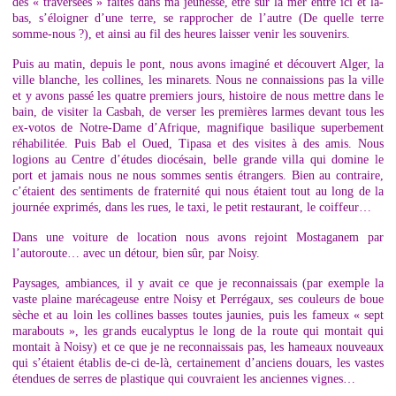
des « traversées » faites dans ma jeunesse, être sur la mer entre ici et là-
bas, s’éloigner d’une terre, se rapprocher de l’autre (De quelle terre
somme-nous ?), et ainsi au fil des heures laisser venir les souvenirs.
Puis au matin, depuis le pont, nous avons imaginé et découvert Alger, la
ville blanche, les collines, les minarets. Nous ne connaissions pas la ville
et y avons passé les quatre premiers jours, histoire de nous mettre dans le
bain, de visiter la Casbah, de verser les premières larmes devant tous les
ex-votos de Notre-Dame d’Afrique, magnifique basilique superbement
réhabilitée. Puis Bab el Oued, Tipasa et des visites à des amis. Nous
logions au Centre d’études diocésain, belle grande villa qui domine le
port et jamais nous ne nous sommes sentis étrangers. Bien au contraire,
c’étaient des sentiments de fraternité qui nous étaient tout au long de la
journée exprimés, dans les rues, le taxi, le petit restaurant, le coiffeur…
Dans une voiture de location nous avons rejoint Mostaganem par
l’autoroute… avec un détour, bien sûr, par Noisy.
Paysages, ambiances, il y avait ce que je reconnaissais (par exemple la
vaste plaine marécageuse entre Noisy et Perrégaux, ses couleurs de boue
sèche et au loin les collines basses toutes jaunies, puis les fameux « sept
marabouts », les grands eucalyptus le long de la route qui montait qui
montait à Noisy) et ce que je ne reconnaissais pas, les hameaux nouveaux
qui s’étaient établis de-ci de-là, certainement d’anciens douars, les vastes
étendues de serres de plastique qui couvraient les anciennes vignes…