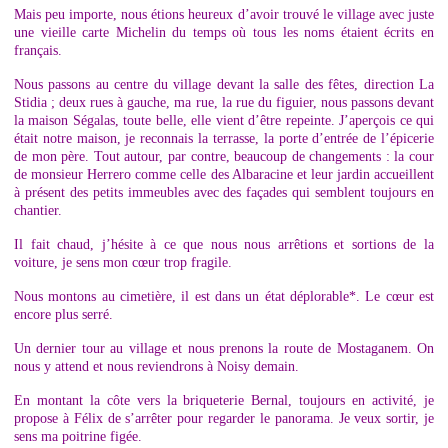
Mais peu importe, nous étions heureux d’avoir trouvé le village avec juste
une vieille carte Michelin du temps où tous les noms étaient écrits en
français.
Nous passons au centre du village devant la salle des fêtes, direction La
Stidia ; deux rues à gauche, ma rue, la rue du figuier, nous passons devant
la maison Ségalas, toute belle, elle vient d’être repeinte. J’aperçois ce qui
était notre maison, je reconnais la terrasse, la porte d’entrée de l’épicerie
de mon père. Tout autour, par contre, beaucoup de changements : la cour
de monsieur Herrero comme celle des Albaracine et leur jardin accueillent
à présent des petits immeubles avec des façades qui semblent toujours en
chantier.
Il fait chaud, j’hésite à ce que nous nous arrêtions et sortions de la
voiture, je sens mon cœur trop fragile.
Nous montons au cimetière, il est dans un état déplorable*. Le cœur est
encore plus serré.
Un dernier tour au village et nous prenons la route de Mostaganem. On
nous y attend et nous reviendrons à Noisy demain.
En montant la côte vers la briqueterie Bernal, toujours en activité, je
propose à Félix de s’arrêter pour regarder le panorama. Je veux sortir, je
sens ma poitrine figée.