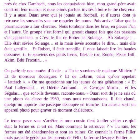
près de chez Dambach, nous les connaissions bien, mon grand-père avait
construit leur maison et nous étions parfois invités à boire le thé chez eux.
Il y a aussi Ouari avec qui je jouais au football, et d’autres dont je
retrouve les souvenirs sans me rappeler des noms. Puis arrive Tahar que la
pharmacienne a fair chercher. Nous tombons dans les bras, en pleurs l’un
et l’autre. Un groupe s’est formé qui grossit chaque fois que des passants
s’en approchent. « C’est le fils de Robert et Solange… Ah Solange !...
Elle était sévère Solange… et la main levée accentue le dire… mais elle
était gentille… Et Robert, il était tranqille, il nous laissait lire les bandes
dessinées, tu te souviens des petits livres, Blek le roc, Rodéo, Pecos Bill,
Akim, Bibi Fricotin… »
On parle de nos années d’école : « Tu te souviens de madame Minieto ?
Et de monsieur Rodriguez ? Et de Lebrun, celui qu’on appelait
« lattrach ». » On me questionne sur les jeunes de ma génération : « Et
Paul Lallemand… et Odette Andraud… et Georges Morin… et les
Ségalas… que sont-ils devenus, raconte-nous. » Ouari sort de je ne sais où
une photo de classe de 1960, nous nous reconnaissons. Il fait chaud,
quelqu’un apporte une pastèque découpée en tranche. Un autre a sorti un
appareil photo pour graver ce moment chaleureux.
Le temps passe sans s’arrêter et mon cousin tient à aller visiter ce qiui
était la ferme où il est né. Mais comment la retrouver ? « Tu sais, les
fermes ont été abandonnées et sont en ruines. On connait la ferme Piller
mais pas celle gérée par les parents de Félix, la ferme Desprez-Bellier. »