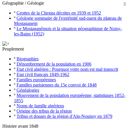
Géographie / Géologie

º
Grottes de la Chegga décrites en 1939 et 1952
º
Géologie sommaire de l'extrémité sud-ouest du plateau de
Mostaganem
º
Le Mostaganémois et la situation géographique de Noisy-
les-Bains (1952)
Peuplement
º
Biographies
º
Dénombrement de la population en 1906
º
Etat civil algérien : Pourquoi votre nom est mal transcrit
º
Etat civil français 1849-1962
º
Familles européennes
º
Familles parisiennes du 15e convoi de 1848
º
Généalogies
º
Mouvement de la population européenne, statistiques 1852-
1855
º
Noms de famille algériens
º
Origine des tribus de la région
º
Tribus et douars de la région d'Aïn-Nouissy en 1879
Histoire avant 1848