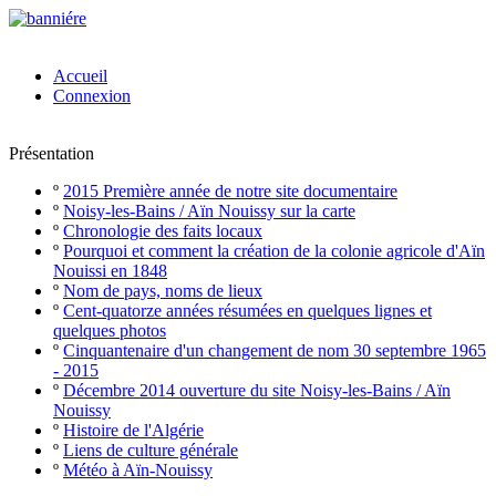
Accueil
Connexion
Présentation
º
2015 Première année de notre site documentaire
º
Noisy-les-Bains / Aïn Nouissy sur la carte
º
Chronologie des faits locaux
º
Pourquoi et comment la création de la colonie agricole d'Aïn
Nouissi en 1848
º
Nom de pays, noms de lieux
º
Cent-quatorze années résumées en quelques lignes et
quelques photos
º
Cinquantenaire d'un changement de nom 30 septembre 1965
- 2015
º
Décembre 2014 ouverture du site Noisy-les-Bains / Aïn
Nouissy
º
Histoire de l'Algérie
º
Liens de culture générale
º
Météo à Aïn-Nouissy