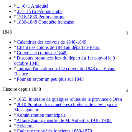
º
....-641 Antiquité
º
.641-1516 Période arabe
º
1516-1830 Période turque
º
1830-1848 Conquête française
1848

º
Calendrier des convois de 1848-1849
º
Chant des colons de 1848 au départ de Paris
º
Convois et colons de 1848
º
Discours prononcés lors du départ du 1er convoi le 8
octobre 1848
º
Journal d'un colon du 12e convoi de 1848 par Vivant
Beaucé
º
Pour en savoir un peu plus sur 1848
Histoire depuis 1848

º
1865, Itinéraire de quelques routes de la province d'Oran
º
2010 Point sur les cimetières chrétiens de la wilaya de
Mostaganem
º
Administration municipale
º
Affaire Zaoui, meurtre de M. Aubertin, 1936-1938
º
Aviation
º
Cadastre propriétés foncières 1860-1870