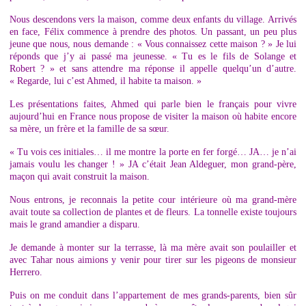
Nous descendons vers la maison, comme deux enfants du village. Arrivés
en face, Félix commence à prendre des photos. Un passant, un peu plus
jeune que nous, nous demande : « Vous connaissez cette maison ? » Je lui
réponds que j’y ai passé ma jeunesse. « Tu es le fils de Solange et
Robert ? » et sans attendre ma réponse il appelle quelqu’un d’autre.
« Regarde, lui c’est Ahmed, il habite ta maison. »
Les présentations faites, Ahmed qui parle bien le français pour vivre
aujourd’hui en France nous propose de visiter la maison où habite encore
sa mère, un frère et la famille de sa sœur.
« Tu vois ces initiales… il me montre la porte en fer forgé… JA… je n’ai
jamais voulu les changer ! » JA c’était Jean Aldeguer, mon grand-père,
maçon qui avait construit la maison.
Nous entrons, je reconnais la petite cour intérieure où ma grand-mère
avait toute sa collection de plantes et de fleurs. La tonnelle existe toujours
mais le grand amandier a disparu.
Je demande à monter sur la terrasse, là ma mère avait son poulailler et
avec Tahar nous aimions y venir pour tirer sur les pigeons de monsieur
Herrero.
Puis on me conduit dans l’appartement de mes grands-parents, bien sûr