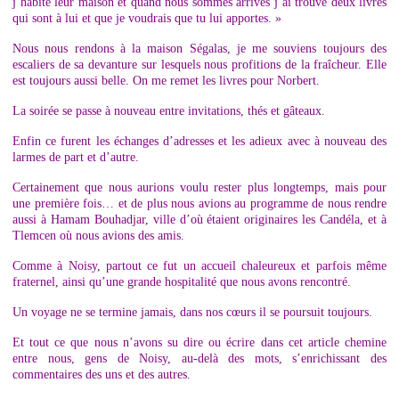
j’habite leur maison et quand nous sommes arrivés j’ai trouvé deux livres
qui sont à lui et que je voudrais que tu lui apportes. »
Nous nous rendons à la maison Ségalas, je me souviens toujours des
escaliers de sa devanture sur lesquels nous profitions de la fraîcheur. Elle
est toujours aussi belle. On me remet les livres pour Norbert.
La soirée se passe à nouveau entre invitations, thés et gâteaux.
Enfin ce furent les échanges d’adresses et les adieux avec à nouveau des
larmes de part et d’autre.
Certainement que nous aurions voulu rester plus longtemps, mais pour
une première fois… et de plus nous avions au programme de nous rendre
aussi à Hamam Bouhadjar, ville d’où étaient originaires les Candéla, et à
Tlemcen où nous avions des amis.
Comme à Noisy, partout ce fut un accueil chaleureux et parfois même
fraternel, ainsi qu’une grande hospitalité que nous avons rencontré.
Un voyage ne se termine jamais, dans nos cœurs il se poursuit toujours.
Et tout ce que nous n’avons su dire ou écrire dans cet article chemine
entre nous, gens de Noisy, au-delà des mots, s’enrichissant des
commentaires des uns et des autres.