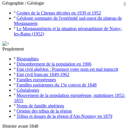
Géographie / Géologie

º
Grottes de la Chegga décrites en 1939 et 1952
º
Géologie sommaire de l'extrémité sud-ouest du plateau de
Mostaganem
º
Le Mostaganémois et la situation géographique de Noisy-
les-Bains (1952)
Peuplement
º
Biographies
º
Dénombrement de la population en 1906
º
Etat civil algérien : Pourquoi votre nom est mal transcrit
º
Etat civil français 1849-1962
º
Familles européennes
º
Familles parisiennes du 15e convoi de 1848
º
Généalogies
º
Mouvement de la population européenne, statistiques 1852-
1855
º
Noms de famille algériens
º
Origine des tribus de la région
º
Tribus et douars de la région d'Aïn-Nouissy en 1879
Histoire avant 1848