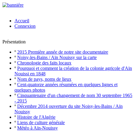
Accueil
Connexion
Présentation
º
2015 Première année de notre site documentaire
º
Noisy-les-Bains / Aïn Nouissy sur la carte
º
Chronologie des faits locaux
º
Pourquoi et comment la création de la colonie agricole d'Aïn
Nouissi en 1848
º
Nom de pays, noms de lieux
º
Cent-quatorze années résumées en quelques lignes et
quelques photos
º
Cinquantenaire d'un changement de nom 30 septembre 1965
- 2015
º
Décembre 2014 ouverture du site Noisy-les-Bains / Aïn
Nouissy
º
Histoire de l'Algérie
º
Liens de culture générale
º
Météo à Aïn-Nouissy