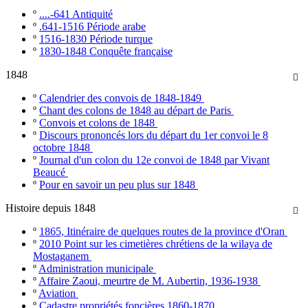
º
....-641 Antiquité
º
.641-1516 Période arabe
º
1516-1830 Période turque
º
1830-1848 Conquête française
1848

º
Calendrier des convois de 1848-1849
º
Chant des colons de 1848 au départ de Paris
º
Convois et colons de 1848
º
Discours prononcés lors du départ du 1er convoi le 8
octobre 1848
º
Journal d'un colon du 12e convoi de 1848 par Vivant
Beaucé
º
Pour en savoir un peu plus sur 1848
Histoire depuis 1848

º
1865, Itinéraire de quelques routes de la province d'Oran
º
2010 Point sur les cimetières chrétiens de la wilaya de
Mostaganem
º
Administration municipale
º
Affaire Zaoui, meurtre de M. Aubertin, 1936-1938
º
Aviation
º
Cadastre propriétés foncières 1860-1870