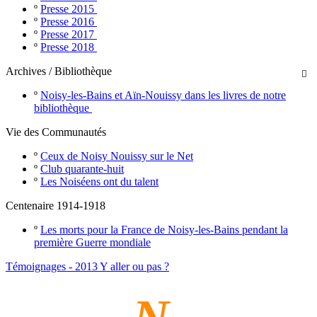
º
Presse 2015
º
Presse 2016
º
Presse 2017
º
Presse 2018
Archives / Bibliothèque

º
Noisy-les-Bains et Aïn-Nouissy dans les livres de notre
bibliothèque
Vie des Communautés
º
Ceux de Noisy Nouissy sur le Net
º
Club quarante-huit
º
Les Noiséens ont du talent
Centenaire 1914-1918
º
Les morts pour la France de Noisy-les-Bains pendant la
première Guerre mondiale
Témoignages - 2013 Y aller ou pas ?