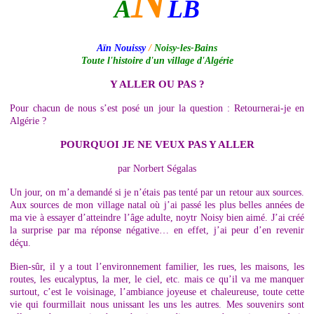
N
A
LB
Aïn Nouissy
/
Noisy-les-Bains
Toute l'histoire d'un village d'Algérie
Y ALLER OU PAS ?
Pour chacun de nous s’est posé un jour la question : Retournerai-je en
Algérie ?
POURQUOI JE NE VEUX PAS Y ALLER
par Norbert Ségalas
Un jour, on m’a demandé si je n’étais pas tenté par un retour aux sources.
Aux sources de mon village natal où j’ai passé les plus belles années de
ma vie à essayer d’atteindre l’âge adulte, noytr Noisy bien aimé. J’ai créé
la surprise par ma réponse négative… en effet, j’ai peur d’en revenir
déçu.
Bien-sûr, il y a tout l’environnement familier, les rues, les maisons, les
routes, les eucalyptus, la mer, le ciel, etc. mais ce qu’il va me manquer
surtout, c’est le voisinage, l’ambiance joyeuse et chaleureuse, toute cette
vie qui fourmillait nous unissant les uns les autres. Mes souvenirs sont