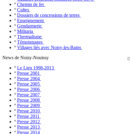
º
Chemin de fer
º
Cultes
º
Dossiers de concessions de terres
º
Enseignement
º
Gendarmerie
º
Militaria
º
Thermalisme
º
Témoignages
º
Villages liés avec Noisy-les-Bains
News de Noisy-Nouissy

º
Le Lien 1998-2013
º
Presse 2001
º
Presse 2004
º
Presse 2005
º
Presse 2006
º
Presse 2007
º
Presse 2008
º
Presse 2009
º
Presse 2010
º
Presse 2011
º
Presse 2012
º
Presse 2013
º
Presse 2014