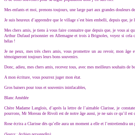
Mes enfants et moi, prenons toujours, une large part aux grandes douleurs de
Je suis heureux d’apprendre que le village s’est bien embelli, depuis que, je l
Mes chers amis, je tiens à vous faire connaitre que depuis que, je vous ai qu
Arthur Dufaud prisonnier en Allemagne et trois à Brignoles, voyez si cela co
hélas !
Je ne peux, mes très chers amis, vous promettre un au revoir, mon âge e
témoigneront toujours leurs bons souvenirs.
Donc, adieu, mes chers amis, recevez tous, avec mes meilleurs souhaits de bo
A mon écriture, vous pourrez juger mon état.
Gros baisers pour tous et souvenirs ininfacables,
Blanc Amédée
Chère Madame Langlois, d’après la lettre de l’aimable Clarisse, je consta
pourrons, Mr Moreau de Rivoli est de notre âge aussi, je ne sais ce qu’il es
Rose écrira a Clarisse dès qu’elle aura un moment a elle et l’entretiendra un
(Source : Archives personnelles)