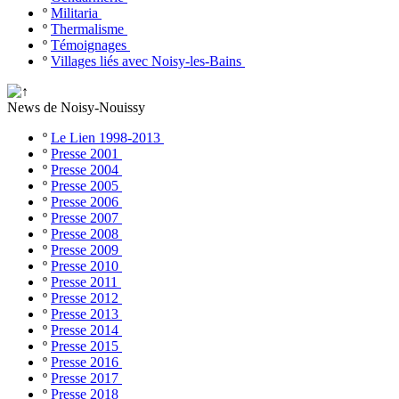
º
Militaria
º
Thermalisme
º
Témoignages
º
Villages liés avec Noisy-les-Bains
News de Noisy-Nouissy
º
Le Lien 1998-2013
º
Presse 2001
º
Presse 2004
º
Presse 2005
º
Presse 2006
º
Presse 2007
º
Presse 2008
º
Presse 2009
º
Presse 2010
º
Presse 2011
º
Presse 2012
º
Presse 2013
º
Presse 2014
º
Presse 2015
º
Presse 2016
º
Presse 2017
º
Presse 2018