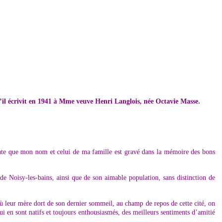
u’il écrivit en 1941 à Mme veuve Henri Langlois, née Octavie Masse.
state que mon nom et celui de ma famille est gravé dans la mémoire des bons
e Noisy-les-bains, ainsi que de son aimable population, sans distinction de
 où leur mère dort de son dernier sommeil, au champ de repos de cette cité, on
ui en sont natifs et toujours enthousiasmés, des meilleurs sentiments d’amitié