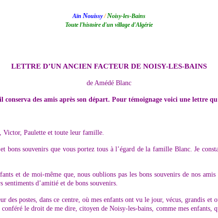
N
N
Aïn
ouissy
/
oisy-les-Bains
Toute l'histoire d'un village d'Algérie
LETTRE D’UN ANCIEN FACTEUR DE NOISY-LES-BAINS
de Amédé Blanc
il conserva des amis après son départ. Pour témoignage voici une lettre q
ictor, Paulette et toute leur famille.
 et bons souvenirs que vous portez tous à l’égard de la famille Blanc. Je con
fants et de moi-même que, nous oublions pas les bons souvenirs de nos amis d
rs sentiments d’amitié et de bons souvenirs.
ur des postes, dans ce centre, où mes enfants ont vu le jour, vécus, grandis et
uis conféré le droit de me dire, citoyen de Noisy-les-bains, comme mes enfants, q