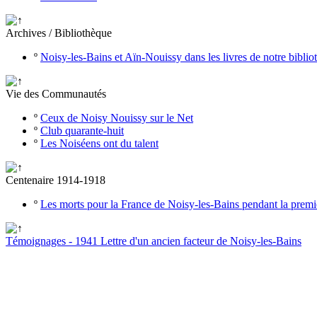
Archives / Bibliothèque
º
Noisy-les-Bains et Aïn-Nouissy dans les livres de notre bibli
Vie des Communautés
º
Ceux de Noisy Nouissy sur le Net
º
Club quarante-huit
º
Les Noiséens ont du talent
Centenaire 1914-1918
º
Les morts pour la France de Noisy-les-Bains pendant la prem
Témoignages - 1941 Lettre d'un ancien facteur de Noisy-les-Bains