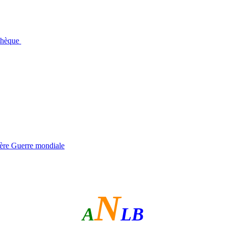
othèque
ière Guerre mondiale
N
A
LB