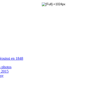
 Nouissi en 1848
s photos
- 2015
ssy