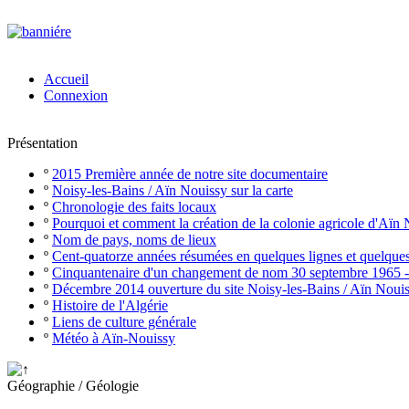
Accueil
Connexion
Présentation
º
2015 Première année de notre site documentaire
º
Noisy-les-Bains / Aïn Nouissy sur la carte
º
Chronologie des faits locaux
º
Pourquoi et comment la création de la colonie agricole d'Aïn
º
Nom de pays, noms de lieux
º
Cent-quatorze années résumées en quelques lignes et quelque
º
Cinquantenaire d'un changement de nom 30 septembre 1965 
º
Décembre 2014 ouverture du site Noisy-les-Bains / Aïn Noui
º
Histoire de l'Algérie
º
Liens de culture générale
º
Météo à Aïn-Nouissy
Géographie / Géologie