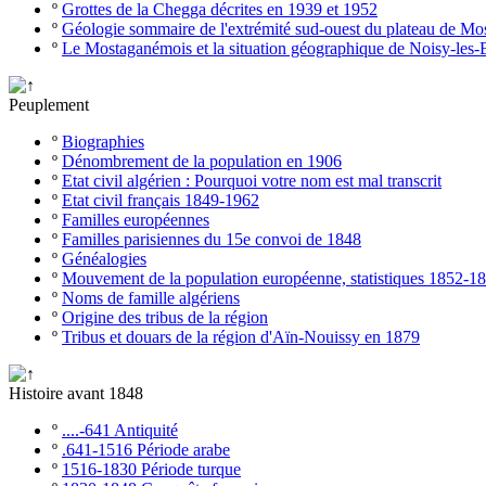
º
Grottes de la Chegga décrites en 1939 et 1952
º
Géologie sommaire de l'extrémité sud-ouest du plateau de M
º
Le Mostaganémois et la situation géographique de Noisy-les-
Peuplement
º
Biographies
º
Dénombrement de la population en 1906
º
Etat civil algérien : Pourquoi votre nom est mal transcrit
º
Etat civil français 1849-1962
º
Familles européennes
º
Familles parisiennes du 15e convoi de 1848
º
Généalogies
º
Mouvement de la population européenne, statistiques 1852-1
º
Noms de famille algériens
º
Origine des tribus de la région
º
Tribus et douars de la région d'Aïn-Nouissy en 1879
Histoire avant 1848
º
....-641 Antiquité
º
.641-1516 Période arabe
º
1516-1830 Période turque