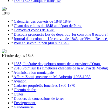
º
1830-1848 Conquête française
1848
º
Calendrier des convois de 1848-1849
º
Chant des colons de 1848 au départ de Paris
º
Convois et colons de 1848
º
Discours prononcés lors du départ du 1er convoi le 8 octobr
º
Journal d'un colon du 12e convoi de 1848 par Vivant Beaucé
º
Pour en savoir un peu plus sur 1848
Histoire depuis 1848
º
1865, Itinéraire de quelques routes de la province d'Oran
º
2010 Point sur les cimetières chrétiens de la wilaya de Most
º
Administration municipale
º
Affaire Zaoui, meurtre de M. Aubertin, 1936-1938
º
Aviation
º
Cadastre propriétés foncières 1860-1870
º
Chemin de fer
º
Cultes
º
Dossiers de concessions de terres
º
Enseignement
º
Gendarmerie