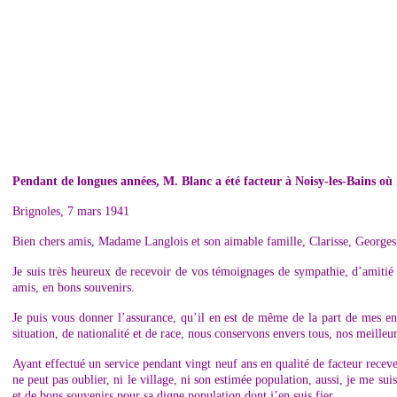
Pendant de longues années, M. Blanc a été facteur à Noisy-les-Bains où 
Brignoles, 7 mars 1941
Bien chers amis, Madame Langlois et son aimable famille, Clarisse, Georges, V
Je suis très heureux de recevoir de vos témoignages de sympathie, d’amitié
amis, en bons souvenirs.
Je puis vous donner l’assurance, qu’il en est de même de la part de mes en
situation, de nationalité et de race, nous conservons envers tous, nos meilleu
Ayant effectué un service pendant vingt neuf ans en qualité de facteur receve
ne peut pas oublier, ni le village, ni son estimée population, aussi, je me s
et de bons souvenirs pour sa digne population dont j’en suis fier.