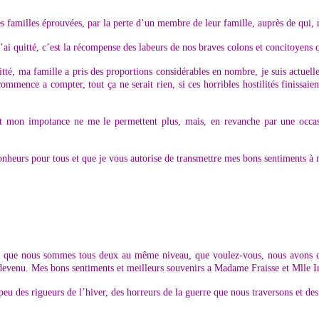
s familles éprouvées, par la perte d’un membre de leur famille, auprès de qui, 
’ai quitté, c’est la récompense des labeurs de nos braves colons et concitoyens qu
itté, ma famille a pris des proportions considérables en nombre, je suis actuel
mmence a compter, tout ça ne serait rien, si ces horribles hostilités finissaie
t mon impotance ne me le permettent plus, mais, en revanche par une occas
nheurs pour tous et que je vous autorise de transmettre mes bons sentiments à n
te que nous sommes tous deux au même niveau, que voulez-vous, nous avons ci
t devenu. Mes bons sentiments et meilleurs souvenirs a Madame Fraisse et Mlle 
 peu des rigueurs de l’hiver, des horreurs de la guerre que nous traversons et de