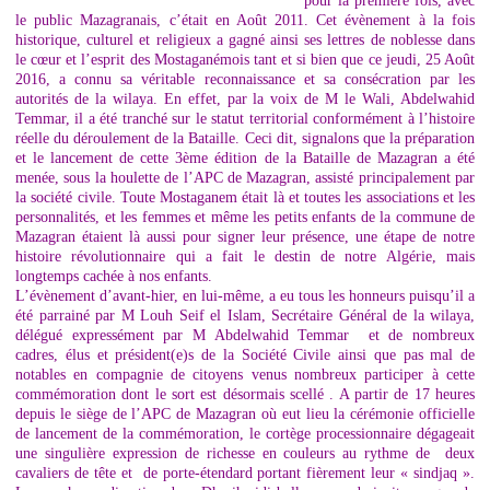
pour la première fois, avec
le public Mazagranais, c’était en Août 2011. Cet évènement à la fois
historique, culturel et religieux a gagné ainsi ses lettres de noblesse dans
le cœur et l’esprit des Mostaganémois tant et si bien que ce jeudi, 25 Août
2016, a connu sa véritable reconnaissance et sa consécration par les
autorités de la wilaya. En effet, par la voix de M le Wali, Abdelwahid
Temmar, il a été tranché sur le statut territorial conformément à l’histoire
réelle du déroulement de la Bataille. Ceci dit, signalons que la préparation
et le lancement de cette 3ème édition de la Bataille de Mazagran a été
menée, sous la houlette de l’APC de Mazagran, assisté principalement par
la société civile. Toute Mostaganem était là et toutes les associations et les
personnalités, et les femmes et même les petits enfants de la commune de
Mazagran étaient là aussi pour signer leur présence, une étape de notre
histoire révolutionnaire qui a fait le destin de notre Algérie, mais
longtemps cachée à nos enfants.
L’évènement d’avant-hier, en lui-même, a eu tous les honneurs puisqu’il a
été parrainé par M Louh Seif el Islam, Secrétaire Général de la wilaya,
délégué expressément par M Abdelwahid Temmar et de nombreux
cadres, élus et président(e)s de la Société Civile ainsi que pas mal de
notables en compagnie de citoyens venus nombreux participer à cette
commémoration dont le sort est désormais scellé . A partir de 17 heures
depuis le siège de l’APC de Mazagran où eut lieu la cérémonie officielle
de lancement de la commémoration, le cortège processionnaire dégageait
une singulière expression de richesse en couleurs au rythme de deux
cavaliers de tête et de porte-étendard portant fièrement leur « sindjaq ».