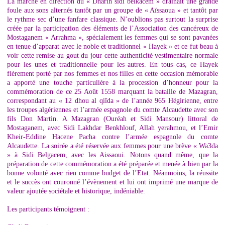
La marche en direction du « Dharih sidi belkacem » drainait une grande
foule aux sons alternés tantôt par un groupe de « Aïssaoua » et tantôt par
le rythme sec d’une fanfare classique. N’oublions pas surtout la surprise
créée par la participation des éléments de l’Association des cancéreux de
Mostaganem « Arrahma », spécialement les femmes qui se sont pavanées
en tenue d’apparat avec le noble et traditionnel « Hayek » et ce fut beau à
voir cette remise au gout du jour cette authenticité vestimentaire normale
pour les unes et traditionnelle pour les autres. En tous cas, ce Hayek
fièrement porté par nos femmes et nos filles en cette occasion mémorable
a apporté une touche particulière à la procession d’honneur pour la
commémoration de ce 25 Août 1558 marquant la bataille de Mazagran,
correspondant au « 12 dhou al qiîda » de l’année 965 Hégirienne, entre
les troupes algériennes et l’armée espagnole du comte Alcaudette avec son
fils Don Martin. A Mazagran (Ouréah et Sidi Mansour) littoral de
Mostaganem, avec Sidi Lakhdar Benkhlouf, Allah yerahmou, et l’Emir
Kheir-Eddine Hacene Pacha contre l’armée espagnole du comte
Alcaudette. La soirée a été réservée aux femmes pour une brève « Wa3da
» à Sidi Belgacem, avec les Aissaoui. Notons quand même, que la
préparation de cette commémoration a été préparée et menée à bien par la
bonne volonté avec rien comme budget de l’Etat. Néanmoins, la réussite
et le succès ont couronné l’évènement et lui ont imprimé une marque de
valeur ajoutée sociétale et historique, indéniable.
Les participants témoignent :