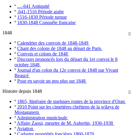
º
....-641 Antiquité
º
.641-1516 Période arabe
º
1516-1830 Période turque
º
1830-1848 Conquête française
1848

º
Calendrier des convois de 1848-1849
º
Chant des colons de 1848 au départ de Paris
º
Convois et colons de 1848
º
Discours prononcés lors du départ du 1er convoi le 8
octobre 1848
º
Journal d'un colon du 12e convoi de 1848 par Vivant
Beaucé
º
Pour en savoir un peu plus sur 1848
Histoire depuis 1848

º
1865, Itinéraire de quelques routes de la province d'Oran
º
2010 Point sur les cimetières chrétiens de la wilaya de
Mostaganem
º
Administration municipale
º
Affaire Zaoui, meurtre de M. Aubertin, 1936-1938
º
Aviation
º
Cadastre propriétés foncières 1860-1870