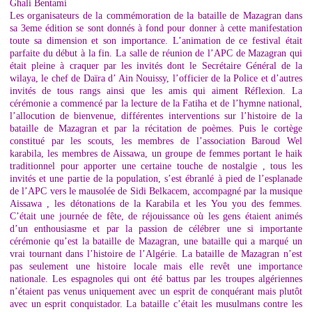
Ghali Bentami
Les organisateurs de la commémoration de la bataille de Mazagran dans
sa 3eme édition se sont donnés à fond pour donner à cette manifestation
toute sa dimension et son importance. L’animation de ce festival était
parfaite du début à la fin. La salle de réunion de l’APC de Mazagran qui
était pleine à craquer par les invités dont le Secrétaire Général de la
wilaya, le chef de Daïra d’ Ain Nouissy, l’officier de la Police et d’autres
invités de tous rangs ainsi que les amis qui aiment Réflexion. La
cérémonie a commencé par la lecture de la Fatiha et de l’hymne national,
l’allocution de bienvenue, différentes interventions sur l’histoire de la
bataille de Mazagran et par la récitation de poèmes. Puis le cortège
constitué par les scouts, les membres de l’association Baroud Wel
karabila, les membres de Aissawa, un groupe de femmes portant le haik
traditionnel pour apporter une certaine touche de nostalgie , tous les
invités et une partie de la population, s’est ébranlé à pied de l’esplanade
de l’APC vers le mausolée de Sidi Belkacem, accompagné par la musique
Aissawa , les détonations de la Karabila et les You you des femmes.
C’était une journée de fête, de réjouissance où les gens étaient animés
d’un enthousiasme et par la passion de célébrer une si importante
cérémonie qu’est la bataille de Mazagran, une bataille qui a marqué un
vrai tournant dans l’histoire de l’Algérie. La bataille de Mazagran n’est
pas seulement une histoire locale mais elle revêt une importance
nationale. Les espagnoles qui ont été battus par les troupes algériennes
n’étaient pas venus uniquement avec un esprit de conquérant mais plutôt
avec un esprit conquistador. La bataille c’était les musulmans contre les