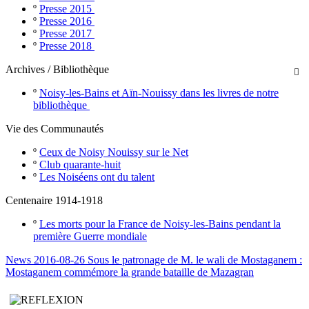
º
Presse 2015
º
Presse 2016
º
Presse 2017
º
Presse 2018
Archives / Bibliothèque

º
Noisy-les-Bains et Aïn-Nouissy dans les livres de notre
bibliothèque
Vie des Communautés
º
Ceux de Noisy Nouissy sur le Net
º
Club quarante-huit
º
Les Noiséens ont du talent
Centenaire 1914-1918
º
Les morts pour la France de Noisy-les-Bains pendant la
première Guerre mondiale
News 2016-08-26 Sous le patronage de M. le wali de Mostaganem :
Mostaganem commémore la grande bataille de Mazagran