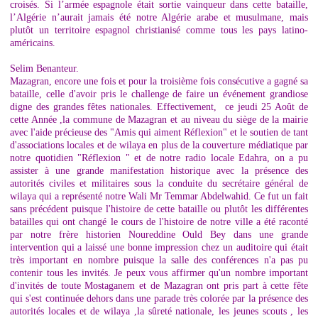
croisés. Si l’armée espagnole était sortie vainqueur dans cette bataille,
l’Algérie n’aurait jamais été notre Algérie arabe et musulmane, mais
plutôt un territoire espagnol christianisé comme tous les pays latino-
américains.
Selim Benanteur.
Mazagran, encore une fois et pour la troisième fois consécutive a gagné sa
bataille, celle d'avoir pris le challenge de faire un événement grandiose
digne des grandes fêtes nationales. Effectivement, ce jeudi 25 Août de
cette Année ,la commune de Mazagran et au niveau du siège de la mairie
avec l'aide précieuse des "Amis qui aiment Réflexion" et le soutien de tant
d'associations locales et de wilaya en plus de la couverture médiatique par
notre quotidien "Réflexion " et de notre radio locale Edahra, on a pu
assister à une grande manifestation historique avec la présence des
autorités civiles et militaires sous la conduite du secrétaire général de
wilaya qui a représenté notre Wali Mr Temmar Abdelwahid. Ce fut un fait
sans précédent puisque l'histoire de cette bataille ou plutôt les différentes
batailles qui ont changé le cours de l'histoire de notre ville a été raconté
par notre frère historien Noureddine Ould Bey dans une grande
intervention qui a laissé une bonne impression chez un auditoire qui était
très important en nombre puisque la salle des conférences n'a pas pu
contenir tous les invités. Je peux vous affirmer qu'un nombre important
d'invités de toute Mostaganem et de Mazagran ont pris part à cette fête
qui s'est continuée dehors dans une parade très colorée par la présence des
autorités locales et de wilaya ,la sûreté nationale, les jeunes scouts , les