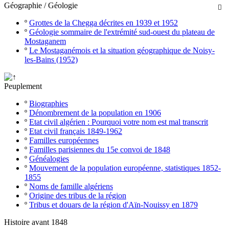
Géographie / Géologie

º
Grottes de la Chegga décrites en 1939 et 1952
º
Géologie sommaire de l'extrémité sud-ouest du plateau de
Mostaganem
º
Le Mostaganémois et la situation géographique de Noisy-
les-Bains (1952)
Peuplement
º
Biographies
º
Dénombrement de la population en 1906
º
Etat civil algérien : Pourquoi votre nom est mal transcrit
º
Etat civil français 1849-1962
º
Familles européennes
º
Familles parisiennes du 15e convoi de 1848
º
Généalogies
º
Mouvement de la population européenne, statistiques 1852-
1855
º
Noms de famille algériens
º
Origine des tribus de la région
º
Tribus et douars de la région d'Aïn-Nouissy en 1879
Histoire avant 1848