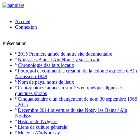
Accueil
Connexion
Présentation
º
2015 Première année de notre site documentaire
º
Noisy-les-Bains / Aïn Nouissy sur la carte
º
Chronologie des faits locaux
º
Pourquoi et comment la création de la colonie agricole d'Aïn
Nouissi en 1848
º
Nom de pays, noms de lieux
º
Cent-quatorze années résumées en quelques lignes et
quelques photos
º
Cinquantenaire d'un changement de nom 30 septembre 1965
- 2015
º
Décembre 2014 ouverture du site Noisy-les-Bains / Aïn
Nouissy
º
Histoire de l'Algérie
º
Liens de culture générale
º
Météo à Aïn-Nouissy