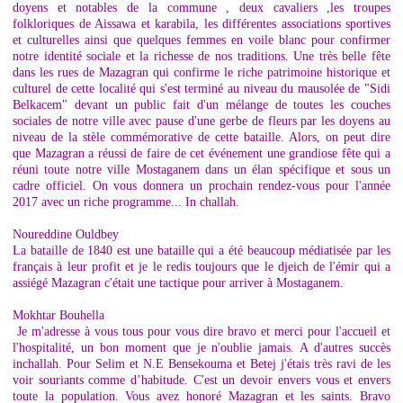
doyens et notables de la commune , deux cavaliers ,les troupes
folkloriques de Aissawa et karabila, les différentes associations sportives
et culturelles ainsi que quelques femmes en voile blanc pour confirmer
notre identité sociale et la richesse de nos traditions. Une très belle fête
dans les rues de Mazagran qui confirme le riche patrimoine historique et
culturel de cette localité qui s'est terminé au niveau du mausolée de "Sidi
Belkacem" devant un public fait d'un mélange de toutes les couches
sociales de notre ville avec pause d'une gerbe de fleurs par les doyens au
niveau de la stèle commémorative de cette bataille. Alors, on peut dire
que Mazagran a réussi de faire de cet événement une grandiose fête qui a
réuni toute notre ville Mostaganem dans un élan spécifique et sous un
cadre officiel. On vous donnera un prochain rendez-vous pour l'année
2017 avec un riche programme... In challah.
Noureddine Ouldbey
La bataille de 1840 est une bataille qui a été beaucoup médiatisée par les
français à leur profit et je le redis toujours que le djeich de l'émir qui a
assiégé Mazagran c'était une tactique pour arriver à Mostaganem.
Mokhtar Bouhella
Je m'adresse à vous tous pour vous dire bravo et merci pour l'accueil et
l'hospitalité, un bon moment que je n'oublie jamais. A d'autres succès
inchallah. Pour Selim et N.E Bensekouma et Betej j'étais très ravi de les
voir souriants comme d’habitude. C'est un devoir envers vous et envers
toute la population. Vous avez honoré Mazagran et les saints. Bravo