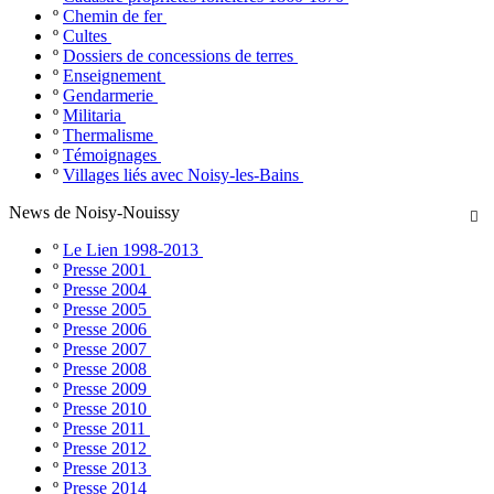
º
Chemin de fer
º
Cultes
º
Dossiers de concessions de terres
º
Enseignement
º
Gendarmerie
º
Militaria
º
Thermalisme
º
Témoignages
º
Villages liés avec Noisy-les-Bains
News de Noisy-Nouissy

º
Le Lien 1998-2013
º
Presse 2001
º
Presse 2004
º
Presse 2005
º
Presse 2006
º
Presse 2007
º
Presse 2008
º
Presse 2009
º
Presse 2010
º
Presse 2011
º
Presse 2012
º
Presse 2013
º
Presse 2014