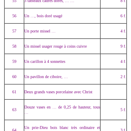
55
3 tableaux cadres dorés, … …
8 f.
56
Un …, bois doré usagé
6 f.
57
Un porte missel …
4 f.
58
Un missel usager rouge à coins cuivre
9 f.
59
Un carillon à 4 sonnettes
4 f.
60
Un pavillon de ciboire, …
2 f.
61
Deux grands vases porcelaine avec Christ
Douze vases en … de 0,25 de hauteur, tous
63
5 f.
…
Un prie-Dieu bois blanc très ordinaire et
64
3 f.