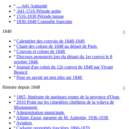
º
....-641 Antiquité
º
.641-1516 Période arabe
º
1516-1830 Période turque
º
1830-1848 Conquête française
1848

º
Calendrier des convois de 1848-1849
º
Chant des colons de 1848 au départ de Paris
º
Convois et colons de 1848
º
Discours prononcés lors du départ du 1er convoi le 8
octobre 1848
º
Journal d'un colon du 12e convoi de 1848 par Vivant
Beaucé
º
Pour en savoir un peu plus sur 1848
Histoire depuis 1848

º
1865, Itinéraire de quelques routes de la province d'Oran
º
2010 Point sur les cimetières chrétiens de la wilaya de
Mostaganem
º
Administration municipale
º
Affaire Zaoui, meurtre de M. Aubertin, 1936-1938
º
Aviation
º
Cadastre propriétés foncières 1860-1870