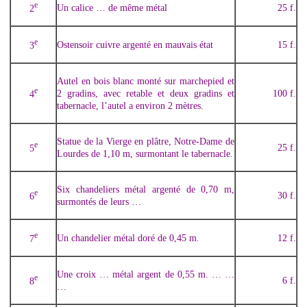
e
Un calice … de même métal
25 f.
2
e
Ostensoir cuivre argenté en mauvais état
15 f.
3
Autel en bois blanc monté sur marchepied et
e
2 gradins, avec retable et deux gradins et
100 f.
4
tabernacle, l’autel a environ 2 mètres.
Statue de la Vierge en plâtre, Notre-Dame de
e
25 f.
5
Lourdes de 1,10 m, surmontant le tabernacle.
Six chandeliers métal argenté de 0,70 m,
e
30 f.
6
surmontés de leurs …
e
Un chandelier métal doré de 0,45 m.
12 f.
7
Une croix … métal argent de 0,55 m. … …
e
6 f.
8
…