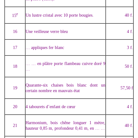
e
Un lustre cristal avec 10 porte bougies.
40 f.
15
16
Une veilleuse verre bleu
4 f.
17
… appliques fer blanc
3 f.
… … en plâtre porte flambeau cuivre doré 9
18
50 f.
…
Quarante-six chaises bois blanc dont un
19
57,50 f
certain nombre en mauvais état
20
4 tabourets d’enfant de cœur
4 f.
Harmonium, bois chêne longuer 1 mètre,
21
40 f.
hauteur 0,85 m, profondeur 0,41 m, en … …