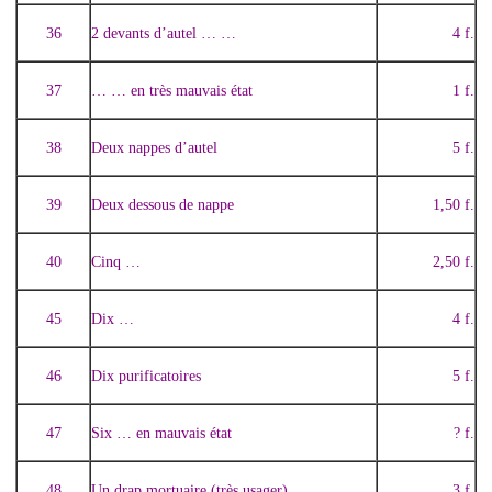
36
2 devants d’autel … …
4 f.
37
… … en très mauvais état
1 f.
38
Deux nappes d’autel
5 f.
39
Deux dessous de nappe
1,50 f.
40
Cinq …
2,50 f.
45
Dix …
4 f.
46
Dix purificatoires
5 f.
47
Six … en mauvais état
? f.
48
Un drap mortuaire (très usager)
3 f.