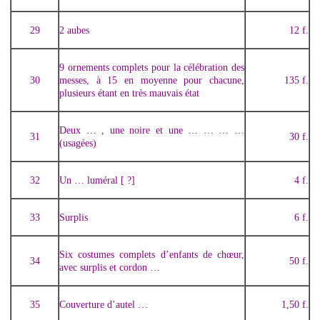
29
2 aubes
12 f.
9 ornements complets pour la célébration des
30
messes, à 15 en moyenne pour chacune,
135 f.
plusieurs étant en très mauvais état
Deux … , une noire et une … … … …
31
30 f.
(usagées)
32
Un … luméral [ ?]
4 f.
33
Surplis
6 f.
Six costumes complets d’enfants de chœur,
34
50 f.
avec surplis et cordon …
35
Couverture d’autel …
1,50 f.