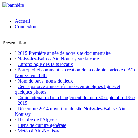
Accueil
Connexion
Présentation
º
2015 Première année de notre site documentaire
º
Noisy-les-Bains / Aïn Nouissy sur la carte
º
Chronologie des faits locaux
º
Pourquoi et comment la création de la colonie agricole d'Aïn
Nouissi en 1848
º
Nom de pays, noms de lieux
º
Cent-quatorze années résumées en quelques lignes et
quelques photos
º
Cinquantenaire d'un changement de nom 30 septembre 1965
- 2015
º
Décembre 2014 ouverture du site Noisy-les-Bains / Aïn
Nouissy
º
Histoire de l'Algérie
º
Liens de culture générale
º
Météo à Aïn-Nouissy