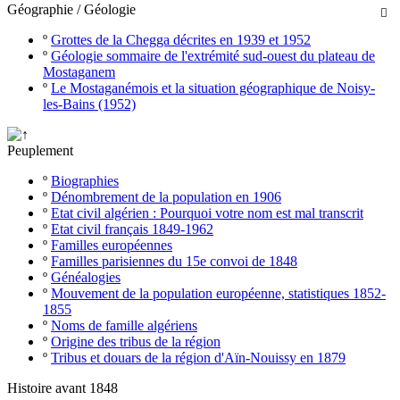
Géographie / Géologie

º
Grottes de la Chegga décrites en 1939 et 1952
º
Géologie sommaire de l'extrémité sud-ouest du plateau de
Mostaganem
º
Le Mostaganémois et la situation géographique de Noisy-
les-Bains (1952)
Peuplement
º
Biographies
º
Dénombrement de la population en 1906
º
Etat civil algérien : Pourquoi votre nom est mal transcrit
º
Etat civil français 1849-1962
º
Familles européennes
º
Familles parisiennes du 15e convoi de 1848
º
Généalogies
º
Mouvement de la population européenne, statistiques 1852-
1855
º
Noms de famille algériens
º
Origine des tribus de la région
º
Tribus et douars de la région d'Aïn-Nouissy en 1879
Histoire avant 1848