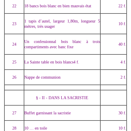
22
18 bancs bois blanc en bien mauvais état
22 f.
1 tapis d’autel, largeur 1,80m, longueur 5
23
10 f.
mètres, très usager
Un confessionnal bois blanc à trois
24
40 f.
compartiments avec banc fixe
25
La Sainte table en bois blancs4 f.
4 f.
26
Nappe de communion
2 f.
§ - II - DANS LA SACRISTIE
27
Buffet garnissant la sacristie
30 f.
28
10 … en toile
10 f.