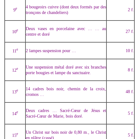
4 bougeoirs cuivre (dont deux formés par des
e
2 f.
9
tronçons de chandeliers)
Deux vases en porcelaine avec … … au
e
27 f.
10
centre et doré
e
2 lampes suspension pour …
10 f.
11
Une suspension métal doré avec six branches
e
8 f.
12
porte bougies et lampe du sanctuaire.
14 cadres bois noir, chemin de la croix,
e
48 f.
13
cromos …
Deux cadres … Sacré-Cœur de Jésus et
e
5 f.
14
Sacré-Cœur de Marie, bois doré.
Un Christ sur bois noir de 0,80 m., le Christ
e
5 f.
15
en plâtre (cassé).