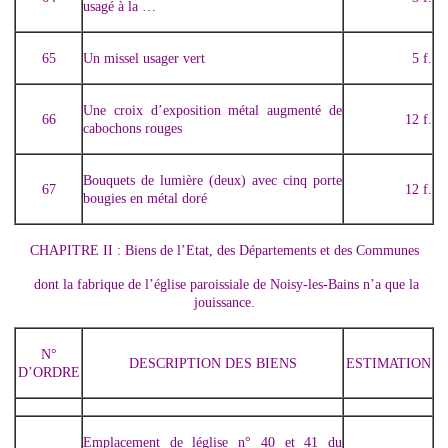
usagé à la …
65
Un missel usager vert
5 f.
Une croix d’exposition métal augmenté de
66
12 f.
cabochons rouges
Bouquets de lumière (deux) avec cinq porte
67
12 f.
bougies en métal doré
CHAPITRE II : Biens de l’Etat, des Départements et des Communes
dont la fabrique de l’église paroissiale de Noisy-les-Bains n’a que la
jouissance.
N°
DESCRIPTION DES BIENS
ESTIMATION
D’ORDRE
Emplacement de léglise n° 40 et 41 du