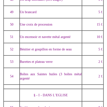
49
Un brancard
5 f.
50
Une croix de procession
15 f.
51
Un encensoir et navette métal argenté
10 f.
52
Bénitier et goupillon en forme de seau
5 f.
53
Burettes et plateau verre
2 f.
Boîtes aux Saintes huiles (3 boîtes métal
54
2 f.
argenté
§ - I - DANS L’EGLISE