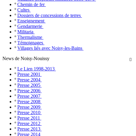
º
Chemin de fer
º
Cultes
º
Dossiers de concessions de terres
º
Enseignement
º
Gendarmerie
º
Militaria
º
Thermalisme
º
Témoignages
º
Villages liés avec Noisy-les-Bains
News de Noisy-Nouissy

º
Le Lien 1998-2013
º
Presse 2001
º
Presse 2004
º
Presse 2005
º
Presse 2006
º
Presse 2007
º
Presse 2008
º
Presse 2009
º
Presse 2010
º
Presse 2011
º
Presse 2012
º
Presse 2013
º
Presse 2014