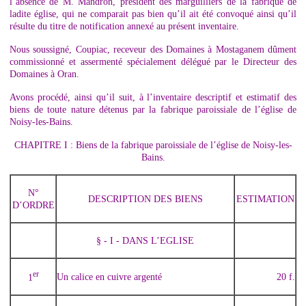
l’absence de M. Mandron, président des marguilliers de la fabrique de
ladite église, qui ne comparait pas bien qu’il ait été convoqué ainsi qu’il
résulte du titre de notification annexé au présent inventaire.
Nous soussigné, Coupiac, receveur des Domaines à Mostaganem dûment
commissionné et assermenté spécialement délégué par le Directeur des
Domaines à Oran.
Avons procédé, ainsi qu’il suit, à l’inventaire descriptif et estimatif des
biens de toute nature détenus par la fabrique paroissiale de l’église de
Noisy-les-Bains.
CHAPITRE I : Biens de la fabrique paroissiale de l’église de Noisy-les-
Bains.
N°
DESCRIPTION DES BIENS
ESTIMATION
D’ORDRE
§ - I - DANS L’EGLISE
er
Un calice en cuivre argenté
20 f.
1