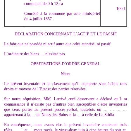
communal de 0 h 12 ca
100 f.
Concédé à la commune par acte ministériel
du 4 juillet 1857.
DECLARATION CONCERNANT L’ACTIF ET LE PASSIF
La fabrique ne possède ni actif autre que celui autorisé, ni passif.
L’ordinaire des biens … n’existe pas.
OBSERVATIONS D’ORDRE GENERAL
Néant
Le présent inventaire et le classement qu’il comporte sont établis tous
droits et moyens de l’Etat et des parties réservées.
Sur notre réquisition, MM. Larrivé curé desservant a déclaré qu’à sa
connaissance il n’existe pas d’autres bien susceptibles d’être inventoriés
que ceux portés au présent procès-verbal, toutefois un … … … …
appartenant à la … de Noisy-les-Bains et la … à celle de La Stidia.
En conséquence, nous avons clos le présent inventaire contenant trois
rôles … … et … mots rayés, le vingt-deux juin à cinq heures du soir et,