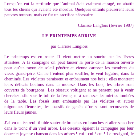
Lorsqu’on eut la certitude que l’animal était vraiment enragé, on abattit
tous les chiens qui avaient été mordus. Quelques enfants pleurèrent leurs
pauvres toutous, mais ce fut un sacrifice nécessaire.
Clarisse Langlois (février 1907)
LE PRINTEMPS ARRIVE
par Clarisse Langlois
Le printemps est en route. Il vient mettre un sourire sur les lèvres
attristées. A la campagne on peut laisser la porte de la maison ouverte
pour qu’un rayon de soleil pénètre et vienne caresser les membres du
vieux grand-père. On ne l’entend plus souffler, le vent lugubre, dans la
cheminée. Les violettes paraissent et embaument nos bois ; elles montrent
leurs délicats boutons dans la mousse. Dans les bois, les arbres sont
couverts de bourgeons. Les oiseaux voltigent et ne pensent pas à venir
chercher asile sous le toit de la ferme, ni à ramasser les miettes tombées
de la table. Les fossés sont embaumés par les violettes et autres
mignonnes fleurettes, les massifs de genêts d’or se sont recouverts de
leurs fleurs jaunes.
J’ai vu un écureuil timide sauter de branches en branches et aller se cacher
dans le tronc d’un vieil arbre. Les oiseaux égaient la campagne par leur
douce et joyeuse chanson dans les arbres ! cui ! cui ! cui ! Le rossignol, le