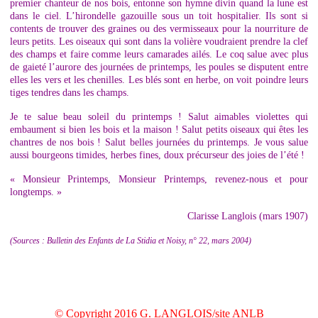
premier chanteur de nos bois, entonne son hymne divin quand la lune est
dans le ciel. L’hirondelle gazouille sous un toit hospitalier. Ils sont si
contents de trouver des graines ou des vermisseaux pour la nourriture de
leurs petits. Les oiseaux qui sont dans la volière voudraient prendre la clef
des champs et faire comme leurs camarades ailés. Le coq salue avec plus
de gaieté l’aurore des journées de printemps, les poules se disputent entre
elles les vers et les chenilles. Les blés sont en herbe, on voit poindre leurs
tiges tendres dans les champs.
Je te salue beau soleil du printemps ! Salut aimables violettes qui
embaument si bien les bois et la maison ! Salut petits oiseaux qui êtes les
chantres de nos bois ! Salut belles journées du printemps. Je vous salue
aussi bourgeons timides, herbes fines, doux précurseur des joies de l’été !
« Monsieur Printemps, Monsieur Printemps, revenez-nous et pour
longtemps. »
Clarisse Langlois (mars 1907)
(Sources : Bulletin des Enfants de La Stidia et Noisy, n° 22, mars 2004)
© Copyright 2016 G. LANGLOIS/site ANLB