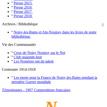
º
Presse 2015
º
Presse 2016
º
Presse 2017
º
Presse 2018
Archives / Bibliothèque

º
Noisy-les-Bains et Aïn-Nouissy dans les livres de notre
bibliothèque
Vie des Communautés
º
Ceux de Noisy Nouissy sur le Net
º
Club quarante-huit
º
Les Noiséens ont du talent
Centenaire 1914-1918
º
Les morts pour la France de Noisy-les-Bains pendant la
première Guerre mondiale
Témoignages - 1907 Compositions françaises