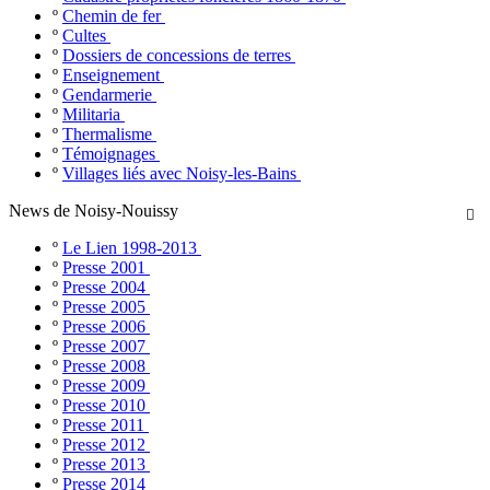
º
Chemin de fer
º
Cultes
º
Dossiers de concessions de terres
º
Enseignement
º
Gendarmerie
º
Militaria
º
Thermalisme
º
Témoignages
º
Villages liés avec Noisy-les-Bains
News de Noisy-Nouissy

º
Le Lien 1998-2013
º
Presse 2001
º
Presse 2004
º
Presse 2005
º
Presse 2006
º
Presse 2007
º
Presse 2008
º
Presse 2009
º
Presse 2010
º
Presse 2011
º
Presse 2012
º
Presse 2013
º
Presse 2014