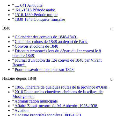
º
....-641 Antiquité
º
.641-1516 Période arabe
º
1516-1830 Période turque
º
1830-1848 Conquête française
1848

º
Calendrier des convois de 1848-1849
º
Chant des colons de 1848 au départ de Paris
º
Convois et colons de 1848
º
Discours prononcés lors du départ du 1er convoi le 8
octobre 1848
º
Journal d'un colon du 12e convoi de 1848 par Vivant
Beaucé
º
Pour en savoir un peu plus sur 1848
Histoire depuis 1848

º
1865, Itinéraire de quelques routes de la province d'Oran
º
2010 Point sur les cimetières chrétiens de la wilaya de
Mostaganem
º
Administration municipale
º
Affaire Zaoui, meurtre de M. Aubertin, 1936-1938
º
Aviation
º
Cadastre propriétés foncières 1860-1870