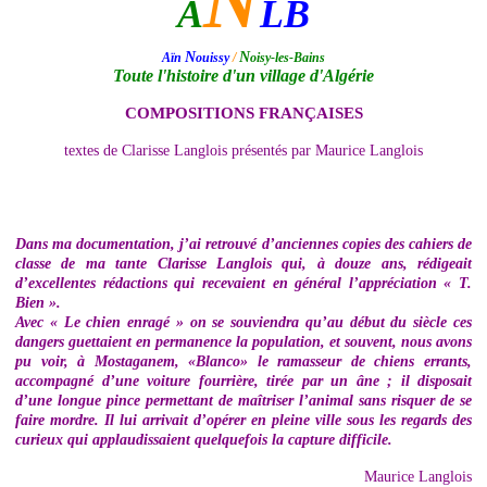
N
A
LB
N
N
Aïn
ouissy
/
oisy-les-Bains
Toute l'histoire d'un village d'Algérie
COMPOSITIONS FRANÇAISES
textes de Clarisse Langlois présentés par Maurice Langlois
Dans ma documentation, j’ai retrouvé d’anciennes copies des cahiers de
classe de ma tante Clarisse Langlois qui, à douze ans, rédigeait
d’excellentes rédactions qui recevaient en général l’appréciation « T.
Bien ».
Avec « Le chien enragé » on se souviendra qu’au début du siècle ces
dangers guettaient en permanence la population, et souvent, nous avons
pu voir, à Mostaganem, «Blanco» le ramasseur de chiens errants,
accompagné d’une voiture fourrière, tirée par un âne ; il disposait
d’une longue pince permettant de maîtriser l’animal sans risquer de se
faire mordre. Il lui arrivait d’opérer en pleine ville sous les regards des
curieux qui applaudissaient quelquefois la capture difficile.
Maurice Langlois