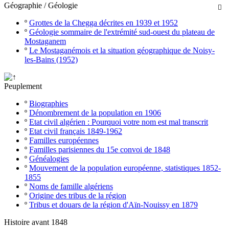
Géographie / Géologie

º
Grottes de la Chegga décrites en 1939 et 1952
º
Géologie sommaire de l'extrémité sud-ouest du plateau de
Mostaganem
º
Le Mostaganémois et la situation géographique de Noisy-
les-Bains (1952)
Peuplement
º
Biographies
º
Dénombrement de la population en 1906
º
Etat civil algérien : Pourquoi votre nom est mal transcrit
º
Etat civil français 1849-1962
º
Familles européennes
º
Familles parisiennes du 15e convoi de 1848
º
Généalogies
º
Mouvement de la population européenne, statistiques 1852-
1855
º
Noms de famille algériens
º
Origine des tribus de la région
º
Tribus et douars de la région d'Aïn-Nouissy en 1879
Histoire avant 1848