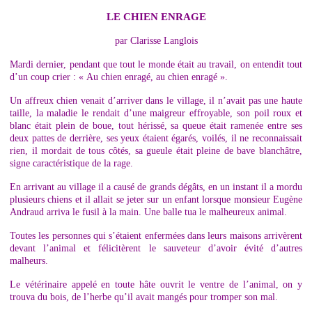
LE CHIEN ENRAGE
par Clarisse Langlois
Mardi dernier, pendant que tout le monde était au travail, on entendit tout
d’un coup crier : « Au chien enragé, au chien enragé ».
Un affreux chien venait d’arriver dans le village, il n’avait pas une haute
taille, la maladie le rendait d’une maigreur effroyable, son poil roux et
blanc était plein de boue, tout hérissé, sa queue était ramenée entre ses
deux pattes de derrière, ses yeux étaient égarés, voilés, il ne reconnaissait
rien, il mordait de tous côtés, sa gueule était pleine de bave blanchâtre,
signe caractéristique de la rage.
En arrivant au village il a causé de grands dégâts, en un instant il a mordu
plusieurs chiens et il allait se jeter sur un enfant lorsque monsieur Eugène
Andraud arriva le fusil à la main. Une balle tua le malheureux animal.
Toutes les personnes qui s’étaient enfermées dans leurs maisons arrivèrent
devant l’animal et félicitèrent le sauveteur d’avoir évité d’autres
malheurs.
Le vétérinaire appelé en toute hâte ouvrit le ventre de l’animal, on y
trouva du bois, de l’herbe qu’il avait mangés pour tromper son mal.