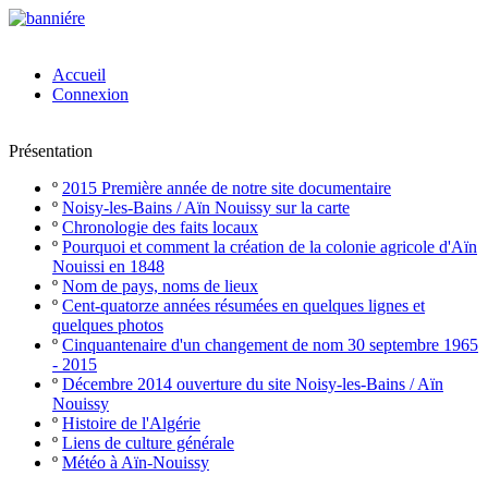
Accueil
Connexion
Présentation
º
2015 Première année de notre site documentaire
º
Noisy-les-Bains / Aïn Nouissy sur la carte
º
Chronologie des faits locaux
º
Pourquoi et comment la création de la colonie agricole d'Aïn
Nouissi en 1848
º
Nom de pays, noms de lieux
º
Cent-quatorze années résumées en quelques lignes et
quelques photos
º
Cinquantenaire d'un changement de nom 30 septembre 1965
- 2015
º
Décembre 2014 ouverture du site Noisy-les-Bains / Aïn
Nouissy
º
Histoire de l'Algérie
º
Liens de culture générale
º
Météo à Aïn-Nouissy