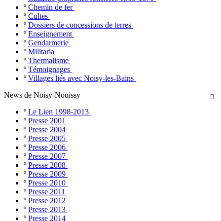
º
Chemin de fer
º
Cultes
º
Dossiers de concessions de terres
º
Enseignement
º
Gendarmerie
º
Militaria
º
Thermalisme
º
Témoignages
º
Villages liés avec Noisy-les-Bains
News de Noisy-Nouissy

º
Le Lien 1998-2013
º
Presse 2001
º
Presse 2004
º
Presse 2005
º
Presse 2006
º
Presse 2007
º
Presse 2008
º
Presse 2009
º
Presse 2010
º
Presse 2011
º
Presse 2012
º
Presse 2013
º
Presse 2014