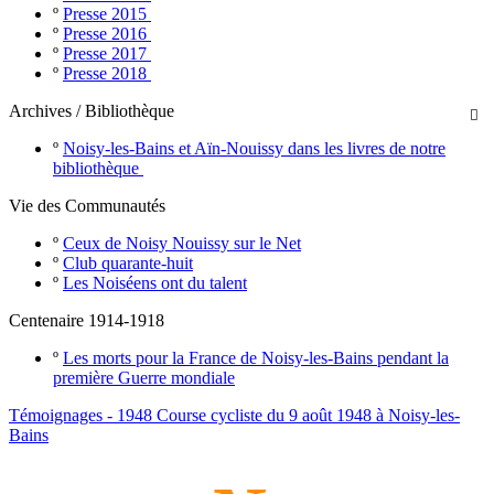
º
Presse 2015
º
Presse 2016
º
Presse 2017
º
Presse 2018
Archives / Bibliothèque

º
Noisy-les-Bains et Aïn-Nouissy dans les livres de notre
bibliothèque
Vie des Communautés
º
Ceux de Noisy Nouissy sur le Net
º
Club quarante-huit
º
Les Noiséens ont du talent
Centenaire 1914-1918
º
Les morts pour la France de Noisy-les-Bains pendant la
première Guerre mondiale
Témoignages - 1948 Course cycliste du 9 août 1948 à Noisy-les-
Bains