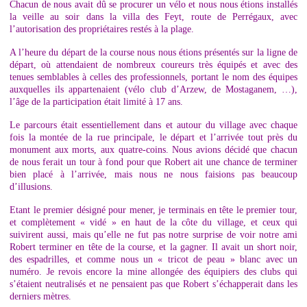
Chacun de nous avait dû se procurer un vélo et nous nous étions installés
la veille au soir dans la villa des Feyt, route de Perrégaux, avec
l’autorisation des propriétaires restés à la plage.
A l’heure du départ de la course nous nous étions présentés sur la ligne de
départ, où attendaient de nombreux coureurs très équipés et avec des
tenues semblables à celles des professionnels, portant le nom des équipes
auxquelles ils appartenaient (vélo club d’Arzew, de Mostaganem, …),
l’âge de la participation était limité à 17 ans.
Le parcours était essentiellement dans et autour du village avec chaque
fois la montée de la rue principale, le départ et l’arrivée tout près du
monument aux morts, aux quatre-coins. Nous avions décidé que chacun
de nous ferait un tour à fond pour que Robert ait une chance de terminer
bien placé à l’arrivée, mais nous ne nous faisions pas beaucoup
d’illusions.
Etant le premier désigné pour mener, je terminais en tête le premier tour,
et complètement « vidé » en haut de la côte du village, et ceux qui
suivirent aussi, mais qu’elle ne fut pas notre surprise de voir notre ami
Robert terminer en tête de la course, et la gagner. Il avait un short noir,
des espadrilles, et comme nous un « tricot de peau » blanc avec un
numéro. Je revois encore la mine allongée des équipiers des clubs qui
s’étaient neutralisés et ne pensaient pas que Robert s’échapperait dans les
derniers mètres.