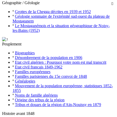
Géographie / Géologie

º
Grottes de la Chegga décrites en 1939 et 1952
º
Géologie sommaire de l'extrémité sud-ouest du plateau de
Mostaganem
º
Le Mostaganémois et la situation géographique de Noisy-
les-Bains (1952)
Peuplement
º
Biographies
º
Dénombrement de la population en 1906
º
Etat civil algérien : Pourquoi votre nom est mal transcrit
º
Etat civil français 1849-1962
º
Familles européennes
º
Familles parisiennes du 15e convoi de 1848
º
Généalogies
º
Mouvement de la population européenne, statistiques 1852-
1855
º
Noms de famille algériens
º
Origine des tribus de la région
º
Tribus et douars de la région d'Aïn-Nouissy en 1879
Histoire avant 1848