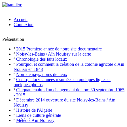
Accueil
Connexion
Présentation
º
2015 Première année de notre site documentaire
º
Noisy-les-Bains / Aïn Nouissy sur la carte
º
Chronologie des faits locaux
º
Pourquoi et comment la création de la colonie agricole d'Aïn
Nouissi en 1848
º
Nom de pays, noms de lieux
º
Cent-quatorze années résumées en quelques lignes et
quelques photos
º
Cinquantenaire d'un changement de nom 30 septembre 1965
- 2015
º
Décembre 2014 ouverture du site Noisy-les-Bains / Aïn
Nouissy
º
Histoire de l'Algérie
º
Liens de culture générale
º
Météo à Aïn-Nouissy