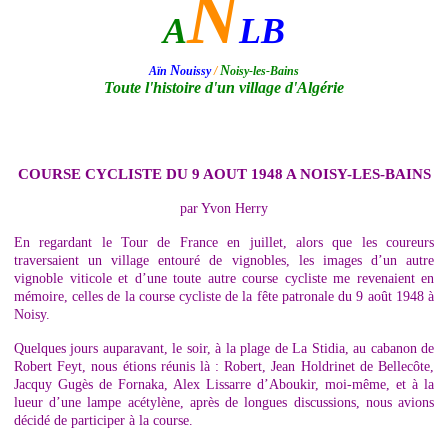
N
A
LB
N
N
Aïn
ouissy
/
oisy-les-Bains
Toute l'histoire d'un village d'Algérie
COURSE CYCLISTE DU 9 AOUT 1948 A NOISY-LES-BAINS
par Yvon Herry
En regardant le Tour de France en juillet, alors que les coureurs
traversaient un village entouré de vignobles, les images d’un autre
vignoble viticole et d’une toute autre course cycliste me revenaient en
mémoire, celles de la course cycliste de la fête patronale du 9 août 1948 à
Noisy.
Quelques jours auparavant, le soir, à la plage de La Stidia, au cabanon de
Robert Feyt, nous étions réunis là : Robert, Jean Holdrinet de Bellecôte,
Jacquy Gugès de Fornaka, Alex Lissarre d’Aboukir, moi-même, et à la
lueur d’une lampe acétylène, après de longues discussions, nous avions
décidé de participer à la course.