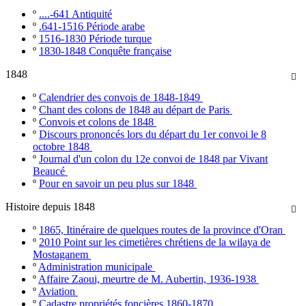
º
....-641 Antiquité
º
.641-1516 Période arabe
º
1516-1830 Période turque
º
1830-1848 Conquête française
1848

º
Calendrier des convois de 1848-1849
º
Chant des colons de 1848 au départ de Paris
º
Convois et colons de 1848
º
Discours prononcés lors du départ du 1er convoi le 8
octobre 1848
º
Journal d'un colon du 12e convoi de 1848 par Vivant
Beaucé
º
Pour en savoir un peu plus sur 1848
Histoire depuis 1848

º
1865, Itinéraire de quelques routes de la province d'Oran
º
2010 Point sur les cimetières chrétiens de la wilaya de
Mostaganem
º
Administration municipale
º
Affaire Zaoui, meurtre de M. Aubertin, 1936-1938
º
Aviation
º
Cadastre propriétés foncières 1860-1870