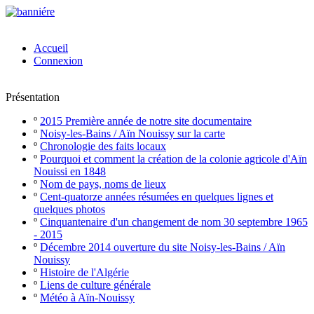
Accueil
Connexion
Présentation
º
2015 Première année de notre site documentaire
º
Noisy-les-Bains / Aïn Nouissy sur la carte
º
Chronologie des faits locaux
º
Pourquoi et comment la création de la colonie agricole d'Aïn
Nouissi en 1848
º
Nom de pays, noms de lieux
º
Cent-quatorze années résumées en quelques lignes et
quelques photos
º
Cinquantenaire d'un changement de nom 30 septembre 1965
- 2015
º
Décembre 2014 ouverture du site Noisy-les-Bains / Aïn
Nouissy
º
Histoire de l'Algérie
º
Liens de culture générale
º
Météo à Aïn-Nouissy