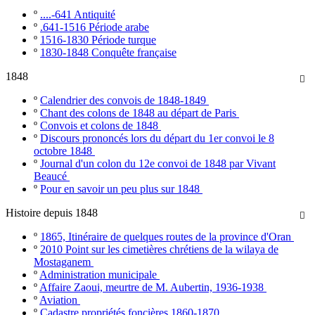
º
....-641 Antiquité
º
.641-1516 Période arabe
º
1516-1830 Période turque
º
1830-1848 Conquête française
1848

º
Calendrier des convois de 1848-1849
º
Chant des colons de 1848 au départ de Paris
º
Convois et colons de 1848
º
Discours prononcés lors du départ du 1er convoi le 8
octobre 1848
º
Journal d'un colon du 12e convoi de 1848 par Vivant
Beaucé
º
Pour en savoir un peu plus sur 1848
Histoire depuis 1848

º
1865, Itinéraire de quelques routes de la province d'Oran
º
2010 Point sur les cimetières chrétiens de la wilaya de
Mostaganem
º
Administration municipale
º
Affaire Zaoui, meurtre de M. Aubertin, 1936-1938
º
Aviation
º
Cadastre propriétés foncières 1860-1870