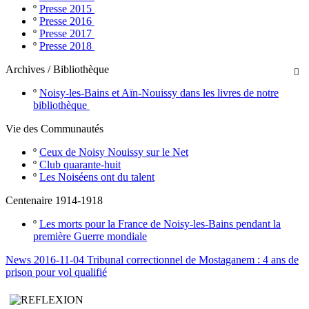
º
Presse 2015
º
Presse 2016
º
Presse 2017
º
Presse 2018
Archives / Bibliothèque

º
Noisy-les-Bains et Aïn-Nouissy dans les livres de notre
bibliothèque
Vie des Communautés
º
Ceux de Noisy Nouissy sur le Net
º
Club quarante-huit
º
Les Noiséens ont du talent
Centenaire 1914-1918
º
Les morts pour la France de Noisy-les-Bains pendant la
première Guerre mondiale
News 2016-11-04 Tribunal correctionnel de Mostaganem : 4 ans de
prison pour vol qualifié