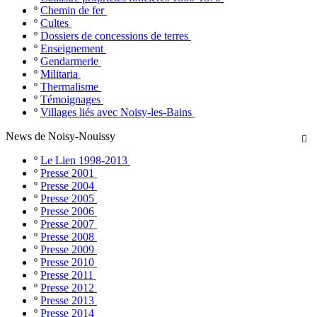
º
Chemin de fer
º
Cultes
º
Dossiers de concessions de terres
º
Enseignement
º
Gendarmerie
º
Militaria
º
Thermalisme
º
Témoignages
º
Villages liés avec Noisy-les-Bains
News de Noisy-Nouissy

º
Le Lien 1998-2013
º
Presse 2001
º
Presse 2004
º
Presse 2005
º
Presse 2006
º
Presse 2007
º
Presse 2008
º
Presse 2009
º
Presse 2010
º
Presse 2011
º
Presse 2012
º
Presse 2013
º
Presse 2014