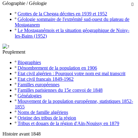
Géographie / Géologie

º
Grottes de la Chegga décrites en 1939 et 1952
º
Géologie sommaire de l'extrémité sud-ouest du plateau de
Mostaganem
º
Le Mostaganémois et la situation géographique de Noisy-
les-Bains (1952)
Peuplement
º
Biographies
º
Dénombrement de la population en 1906
º
Etat civil algérien : Pourquoi votre nom est mal transcrit
º
Etat civil français 1849-1962
º
Familles européennes
º
Familles parisiennes du 15e convoi de 1848
º
Généalogies
º
Mouvement de la population européenne, statistiques 1852-
1855
º
Noms de famille algériens
º
Origine des tribus de la région
º
Tribus et douars de la région d'Aïn-Nouissy en 1879
Histoire avant 1848