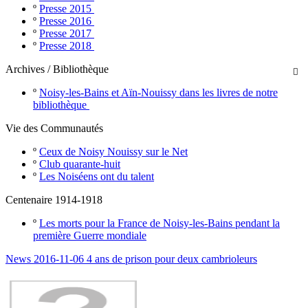
º
Presse 2015
º
Presse 2016
º
Presse 2017
º
Presse 2018
Archives / Bibliothèque

º
Noisy-les-Bains et Aïn-Nouissy dans les livres de notre
bibliothèque
Vie des Communautés
º
Ceux de Noisy Nouissy sur le Net
º
Club quarante-huit
º
Les Noiséens ont du talent
Centenaire 1914-1918
º
Les morts pour la France de Noisy-les-Bains pendant la
première Guerre mondiale
News 2016-11-06 4 ans de prison pour deux cambrioleurs