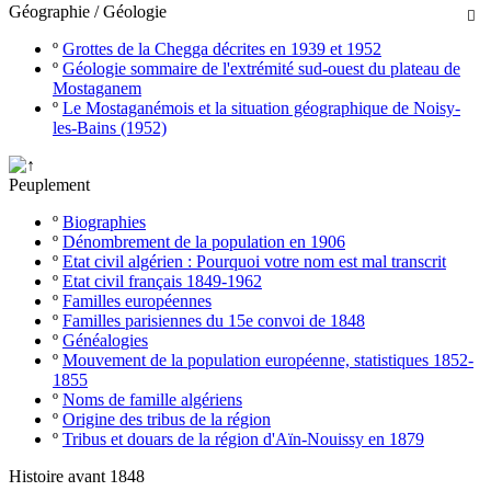
Géographie / Géologie

º
Grottes de la Chegga décrites en 1939 et 1952
º
Géologie sommaire de l'extrémité sud-ouest du plateau de
Mostaganem
º
Le Mostaganémois et la situation géographique de Noisy-
les-Bains (1952)
Peuplement
º
Biographies
º
Dénombrement de la population en 1906
º
Etat civil algérien : Pourquoi votre nom est mal transcrit
º
Etat civil français 1849-1962
º
Familles européennes
º
Familles parisiennes du 15e convoi de 1848
º
Généalogies
º
Mouvement de la population européenne, statistiques 1852-
1855
º
Noms de famille algériens
º
Origine des tribus de la région
º
Tribus et douars de la région d'Aïn-Nouissy en 1879
Histoire avant 1848