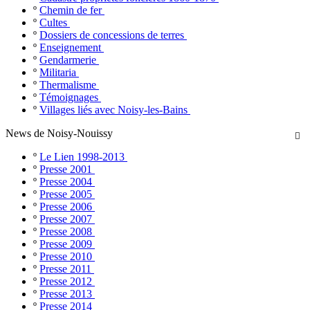
º
Chemin de fer
º
Cultes
º
Dossiers de concessions de terres
º
Enseignement
º
Gendarmerie
º
Militaria
º
Thermalisme
º
Témoignages
º
Villages liés avec Noisy-les-Bains
News de Noisy-Nouissy

º
Le Lien 1998-2013
º
Presse 2001
º
Presse 2004
º
Presse 2005
º
Presse 2006
º
Presse 2007
º
Presse 2008
º
Presse 2009
º
Presse 2010
º
Presse 2011
º
Presse 2012
º
Presse 2013
º
Presse 2014