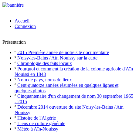
Accueil
Connexion
Présentation
º
2015 Première année de notre site documentaire
º
Noisy-les-Bains / Aïn Nouissy sur la carte
º
Chronologie des faits locaux
º
Pourquoi et comment la création de la colonie agricole d'Aïn
Nouissi en 1848
º
Nom de pays, noms de lieux
º
Cent-quatorze années résumées en quelques lignes et
quelques photos
º
Cinquantenaire d'un changement de nom 30 septembre 1965
- 2015
º
Décembre 2014 ouverture du site Noisy-les-Bains / Aïn
Nouissy
º
Histoire de l'Algérie
º
Liens de culture générale
º
Météo à Aïn-Nouissy