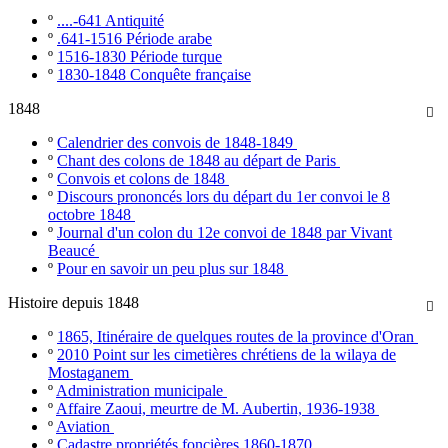
º
....-641 Antiquité
º
.641-1516 Période arabe
º
1516-1830 Période turque
º
1830-1848 Conquête française
1848

º
Calendrier des convois de 1848-1849
º
Chant des colons de 1848 au départ de Paris
º
Convois et colons de 1848
º
Discours prononcés lors du départ du 1er convoi le 8
octobre 1848
º
Journal d'un colon du 12e convoi de 1848 par Vivant
Beaucé
º
Pour en savoir un peu plus sur 1848
Histoire depuis 1848

º
1865, Itinéraire de quelques routes de la province d'Oran
º
2010 Point sur les cimetières chrétiens de la wilaya de
Mostaganem
º
Administration municipale
º
Affaire Zaoui, meurtre de M. Aubertin, 1936-1938
º
Aviation
º
Cadastre propriétés foncières 1860-1870