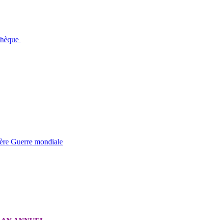
othèque
ière Guerre mondiale