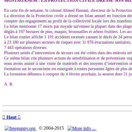
MOSTAGANEM : LA PROTECTION CIVILE DRESSE SON BI
En cette fin de semaine, le colonel Ahmed Hassani, directeur de la Protectio
La direction de la Protection civile a dressé un bilan annuel en fonction des
compter des engagements au profit de la collectivité locale lors des manifestat
Le bilan mentionne 17 morts par noyade survenues la plupart dans des plages n
dégâts à 197 hectares de pins, maquis, broussailles et arbres fruitiers. Les a
Le bilan routier affiche 1 191 accidents recensés causant le décès de 24 perso
à 23.180 sur plusieurs secteurs de risques avec 11 976 évacuations sanitaires,
7 443 opérations diverses.
Plusieurs unités d’intervention de secours ont été créées dans des endroits 
Ce même bilan cite plusieurs actions de sensibilisation et de préventions org
nous avons assisté à une visite de matériels et des moyens d’intervention ut
formation sur le secourisme est enseignée à toutes personnes âgées de plus d
La formation débutera à compter du 4 février prochain, la session dure 21 jou
A. B.

Haut

© 2004-2015