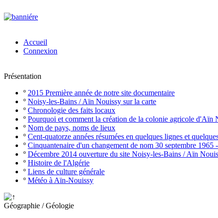
Accueil
Connexion
Présentation
º
2015 Première année de notre site documentaire
º
Noisy-les-Bains / Aïn Nouissy sur la carte
º
Chronologie des faits locaux
º
Pourquoi et comment la création de la colonie agricole d'Aïn
º
Nom de pays, noms de lieux
º
Cent-quatorze années résumées en quelques lignes et quelque
º
Cinquantenaire d'un changement de nom 30 septembre 1965 
º
Décembre 2014 ouverture du site Noisy-les-Bains / Aïn Noui
º
Histoire de l'Algérie
º
Liens de culture générale
º
Météo à Aïn-Nouissy
Géographie / Géologie