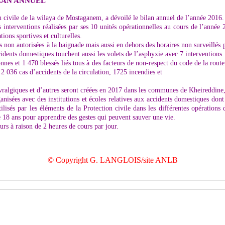
LAN ANNUEL
n civile de la wilaya de Mostaganem, a dévoilé le bilan annuel de l’année 2016.
 interventions réalisées par ses 10 unités opérationnelles au cours de l’année 
ions sportives et culturelles.
on autorisées à la baignade mais aussi en dehors des horaires non surveillés pa
ccidents domestiques touchent aussi les volets de l’asphyxie avec 7 interventions.
nnes et 1 470 blessés liés tous à des facteurs de non-respect du code de la route
 2 036 cas d’accidents de la circulation, 1725 incendies et
névralgiques et d’autres seront créées en 2017 dans les communes de Kheireddine
anisées avec des institutions et écoles relatives aux accidents domestiques dont 
ilisés par les éléments de la Protection civile dans les différentes opération
e 18 ans pour apprendre des gestes qui peuvent sauver une vie.
rs à raison de 2 heures de cours par jour.
© Copyright G. LANGLOIS/site ANLB