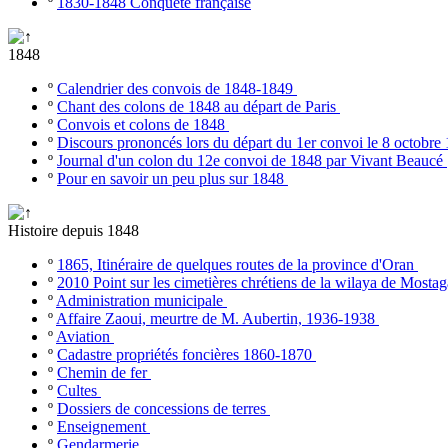
º
1830-1848 Conquête française
1848
º
Calendrier des convois de 1848-1849
º
Chant des colons de 1848 au départ de Paris
º
Convois et colons de 1848
º
Discours prononcés lors du départ du 1er convoi le 8 octobr
º
Journal d'un colon du 12e convoi de 1848 par Vivant Beaucé
º
Pour en savoir un peu plus sur 1848
Histoire depuis 1848
º
1865, Itinéraire de quelques routes de la province d'Oran
º
2010 Point sur les cimetières chrétiens de la wilaya de Most
º
Administration municipale
º
Affaire Zaoui, meurtre de M. Aubertin, 1936-1938
º
Aviation
º
Cadastre propriétés foncières 1860-1870
º
Chemin de fer
º
Cultes
º
Dossiers de concessions de terres
º
Enseignement
º
Gendarmerie