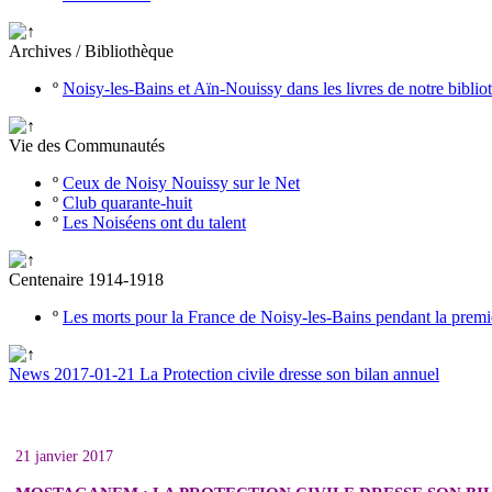
Archives / Bibliothèque
º
Noisy-les-Bains et Aïn-Nouissy dans les livres de notre bibli
Vie des Communautés
º
Ceux de Noisy Nouissy sur le Net
º
Club quarante-huit
º
Les Noiséens ont du talent
Centenaire 1914-1918
º
Les morts pour la France de Noisy-les-Bains pendant la prem
News 2017-01-21 La Protection civile dresse son bilan annuel
21 janvier 2017