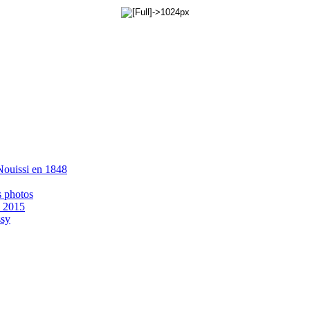
 Nouissi en 1848
s photos
- 2015
ssy