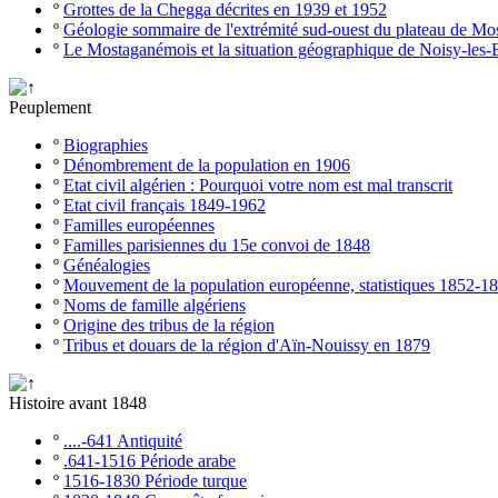
º
Grottes de la Chegga décrites en 1939 et 1952
º
Géologie sommaire de l'extrémité sud-ouest du plateau de M
º
Le Mostaganémois et la situation géographique de Noisy-les-
Peuplement
º
Biographies
º
Dénombrement de la population en 1906
º
Etat civil algérien : Pourquoi votre nom est mal transcrit
º
Etat civil français 1849-1962
º
Familles européennes
º
Familles parisiennes du 15e convoi de 1848
º
Généalogies
º
Mouvement de la population européenne, statistiques 1852-1
º
Noms de famille algériens
º
Origine des tribus de la région
º
Tribus et douars de la région d'Aïn-Nouissy en 1879
Histoire avant 1848
º
....-641 Antiquité
º
.641-1516 Période arabe
º
1516-1830 Période turque