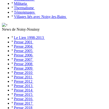
º
Militaria
º
Thermalisme
º
Témoignages
º
Villages liés avec Noisy-les-Bains
News de Noisy-Nouissy
º
Le Lien 1998-2013
º
Presse 2001
º
Presse 2004
º
Presse 2005
º
Presse 2006
º
Presse 2007
º
Presse 2008
º
Presse 2009
º
Presse 2010
º
Presse 2011
º
Presse 2012
º
Presse 2013
º
Presse 2014
º
Presse 2015
º
Presse 2016
º
Presse 2017
º
Presse 2018