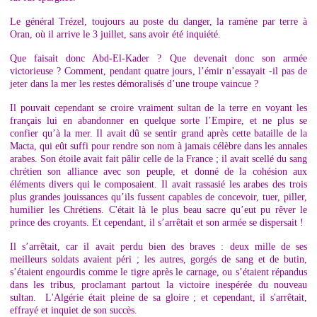
Le général Trézel, toujours au poste du danger, la ramène par terre à
Oran, où il arrive le 3 juillet, sans avoir été inquiété.
Que faisait donc Abd-El-Kader ? Que devenait donc son armée
victorieuse ? Comment, pendant quatre jours, l’émir n’essayait -il pas de
jeter dans la mer les restes démoralisés d’une troupe vaincue ?
Il pouvait cependant se croire vraiment sultan de la terre en voyant les
français lui en abandonner en quelque sorte l’Empire, et ne plus se
confier qu’à la mer. Il avait dû se sentir grand après cette bataille de la
Macta, qui eût suffi pour rendre son nom à jamais célèbre dans les annales
arabes. Son étoile avait fait pâlir celle de la France ; il avait scellé du sang
chrétien son alliance avec son peuple, et donné de la cohésion aux
éléments divers qui le composaient. Il avait rassasié les arabes des trois
plus grandes jouissances qu’ils fussent capables de concevoir, tuer, piller,
humilier les Chrétiens. C'était là le plus beau sacre qu’eut pu rêver le
prince des croyants. Et cependant, il s’arrêtait et son armée se dispersait !
Il s’arrêtait, car il avait perdu bien des braves : deux mille de ses
meilleurs soldats avaient péri ; les autres, gorgés de sang et de butin,
s’étaient engourdis comme le tigre après le carnage, ou s’étaient répandus
dans les tribus, proclamant partout la victoire inespérée du nouveau
sultan. L'Algérie était pleine de sa gloire ; et cependant, il s'arrêtait,
effrayé et inquiet de son succès.