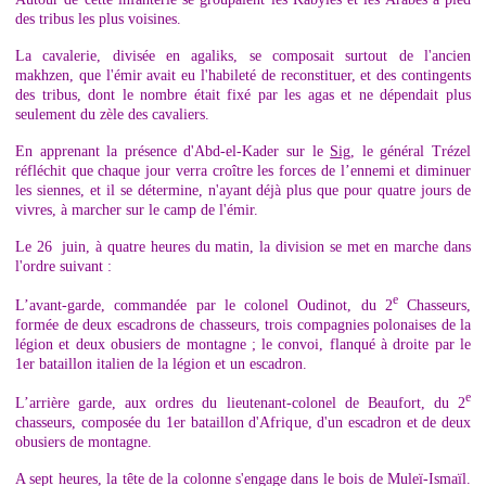
des tribus les plus voisines.
La cavalerie, divisée en agaliks, se composait surtout de l'ancien
makhzen, que l'émir avait eu l'habileté de reconstituer, et des contingents
des tribus, dont le nombre était fixé par les agas et ne dépendait plus
seulement du zèle des cavaliers.
En apprenant la présence d'Abd-el-Kader sur le
Sig
, le général Trézel
réfléchit que chaque jour verra croître les forces de l’ennemi et diminuer
les siennes, et il se détermine, n'ayant déjà plus que pour quatre jours de
vivres, à marcher sur le camp de l'émir.
Le 26 juin, à quatre heures du matin, la division se met en marche dans
l'ordre suivant :
e
L’avant-garde, commandée par le colonel Oudinot, du 2
Chasseurs,
formée de deux escadrons de chasseurs, trois compagnies polonaises de la
légion et deux obusiers de montagne ; le convoi, flanqué à droite par le
1er bataillon italien de la légion et un escadron.
e
L’arrière garde, aux ordres du lieutenant-colonel de Beaufort, du 2
chasseurs, composée du 1er bataillon d'Afrique, d'un escadron et de deux
obusiers de montagne.
A sept heures, la tête de la colonne s'engage dans le bois de Muleï-Ismaïl.