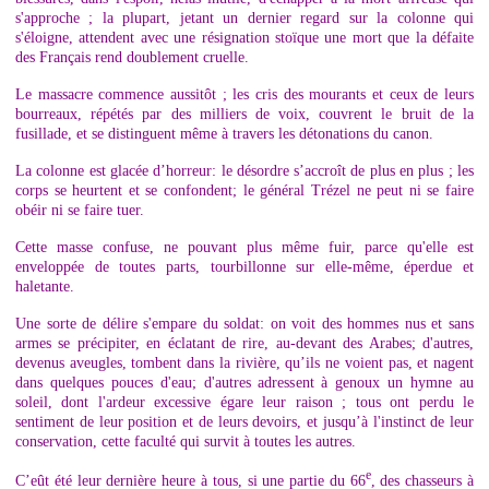
s'approche ; la plupart, jetant un dernier regard sur la colonne qui
s'éloigne, attendent avec une résignation stoïque une mort que la défaite
des Français rend doublement cruelle.
Le massacre commence aussitôt ; les cris des mourants et ceux de leurs
bourreaux, répétés par des milliers de voix, couvrent le bruit de la
fusillade, et se distinguent même à travers les détonations du canon.
La colonne est glacée d’horreur: le désordre s’accroît de plus en plus ; les
corps se heurtent et se confondent; le général Trézel ne peut ni se faire
obéir ni se faire tuer.
Cette masse confuse, ne pouvant plus même fuir, parce qu'elle est
enveloppée de toutes parts, tourbillonne sur elle-même, éperdue et
haletante.
Une sorte de délire s'empare du soldat: on voit des hommes nus et sans
armes se précipiter, en éclatant de rire, au-devant des Arabes; d'autres,
devenus aveugles, tombent dans la rivière, qu’ils ne voient pas, et nagent
dans quelques pouces d'eau; d'autres adressent à genoux un hymne au
soleil, dont l'ardeur excessive égare leur raison ; tous ont perdu le
sentiment de leur position et de leurs devoirs, et jusqu’à l'instinct de leur
conservation, cette faculté qui survit à toutes les autres.
e
C’eût été leur dernière heure à tous, si une partie du 66
, des chasseurs à