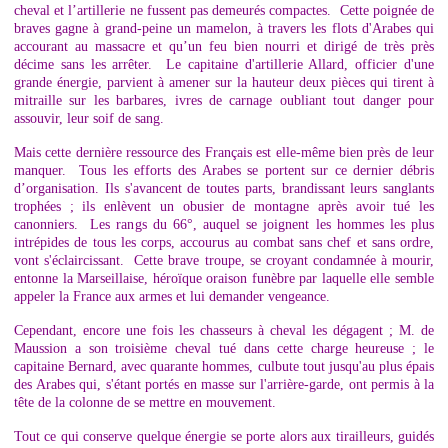
cheval et l’artillerie ne fussent pas demeurés compactes. Cette poignée de
braves gagne à grand-peine un mamelon, à travers les flots d'Arabes qui
accourant au massacre et qu’un feu bien nourri et dirigé de très près
décime sans les arrêter. Le capitaine d'artillerie Allard, officier d'une
grande énergie, parvient à amener sur la hauteur deux pièces qui tirent à
mitraille sur les barbares, ivres de carnage oubliant tout danger pour
assouvir, leur soif de sang.
Mais cette dernière ressource des Français est elle-même bien près de leur
manquer. Tous les efforts des Arabes se portent sur ce dernier débris
d’organisation. Ils s'avancent de toutes parts, brandissant leurs sanglants
trophées ; ils enlèvent un obusier de montagne après avoir tué les
canonniers. Les rangs du 66°, auquel se joignent les hommes les plus
intrépides de tous les corps, accourus au combat sans chef et sans ordre,
vont s'éclaircissant. Cette brave troupe, se croyant condamnée à mourir,
entonne la Marseillaise, héroïque oraison funèbre par laquelle elle semble
appeler la France aux armes et lui demander vengeance.
Cependant, encore une fois les chasseurs à cheval les dégagent ; M. de
Maussion a son troisième cheval tué dans cette charge heureuse ; le
capitaine Bernard, avec quarante hommes, culbute tout jusqu'au plus épais
des Arabes qui, s'étant portés en masse sur l'arrière-garde, ont permis à la
tête de la colonne de se mettre en mouvement.
Tout ce qui conserve quelque énergie se porte alors aux tirailleurs, guidés