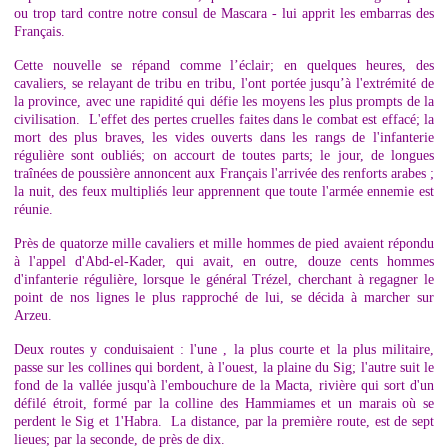
ou trop tard contre notre consul de Mascara - lui apprit les embarras des
Français.
Cette nouvelle se répand comme l’éclair; en quelques heures, des
cavaliers, se relayant de tribu en tribu, l'ont portée jusqu’à l'extrémité de
la province, avec une rapidité qui défie les moyens les plus prompts de la
civilisation. L'effet des pertes cruelles faites dans le combat est effacé; la
mort des plus braves, les vides ouverts dans les rangs de l'infanterie
régulière sont oubliés; on accourt de toutes parts; le jour, de longues
traînées de poussière annoncent aux Français l'arrivée des renforts arabes ;
la nuit, des feux multipliés leur apprennent que toute l'armée ennemie est
réunie.
Près de quatorze mille cavaliers et mille hommes de pied avaient répondu
à l'appel d'Abd-el-Kader, qui avait, en outre, douze cents hommes
d'infanterie régulière, lorsque le général Trézel, cherchant à regagner le
point de nos lignes le plus rapproché de lui, se décida à marcher sur
Arzeu.
Deux routes y conduisaient : l'une , la plus courte et la plus militaire,
passe sur les collines qui bordent, à l'ouest, la plaine du Sig; l'autre suit le
fond de la vallée jusqu'à l'embouchure de la Macta, rivière qui sort d'un
défilé étroit, formé par la colline des Hammiames et un marais où se
perdent le Sig et 1'Habra. La distance, par la première route, est de sept
lieues; par la seconde, de près de dix.