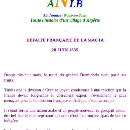
N
A
LB
N
N
Aïn
ouissy
/
oisy-les-Bains
Toute l'histoire d'un village d'Algérie
.
DEFAITE FRANÇAISE DE LA MACTA
28 JUIN 1835
Depuis dix-huit mois, le traité du général Desmichels avait porté ses
fruits.
Tandis que la division d'Oran se voyait condamnée à une inaction que la
France devait longtemps et chèrement expier, l’événement le plus
menaçant pour la domination française en Afrique, s'était accompli.
Il s'était formé une nation arabe et un peuple nouveau se groupait autour
du chef habile et entreprenant qui avait réuni les tronçons épars de la race
indigène.