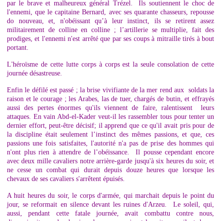
par le brave et malheureux général Trézel. Ils soutiennent le choc de
l'ennemi, que le capitaine Bernard, avec ses quarante chasseurs, repousse
do nouveau, et, n'obéissant qu’à leur instinct, ils se retirent assez
militairement de colline en colline ; l’artillerie se multiplie, fait des
prodiges, et l'ennemi n'est arrêté que par ses coups à mitraille tirés à bout
portant.
L'héroïsme de cette lutte corps à corps est la seule consolation de cette
journée désastreuse.
Enfin le défilé est passé ; la brise vivifiante de la mer rend aux soldats la
raison et le courage ; les Arabes, las de tuer, chargés de butin, et effrayés
aussi des pertes énormes qu'ils viennent de faire, ralentissent leurs
attaques. En vain Abd-el-Kader veut-il les rassembler tous pour tenter un
dernier effort, peut-être décisif; il apprend que ce qu'il avait pris pour de
la discipline était seulement l’instinct des mêmes passions, et que, ces
passions une fois satisfaites, l'autorité n'a pas de prise des hommes qui
n'ont plus rien à attendre de l’obéissance. Il pousse cependant encore
avec deux mille cavaliers notre arrière-garde jusqu'à six heures du soir, et
ne cesse un combat qui durait depuis douze heures que lorsque les
chevaux de ses cavaliers s'arrêtent épuisés.
A huit heures du soir, le corps d'armée, qui marchait depuis le point du
jour, se reformait en silence devant les ruines d'Arzeu. Le soleil, qui,
aussi, pendant cette fatale journée, avait combattu contre nous,