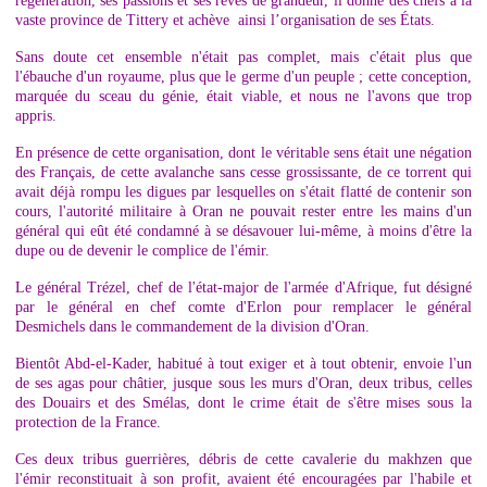
régénération, ses passions et ses rêves de grandeur, il donne des chefs à la
vaste province de Tittery et achève ainsi l’organisation de ses États.
Sans doute cet ensemble n'était pas complet, mais c'était plus que
l'ébauche d'un royaume, plus que le germe d'un peuple ; cette conception,
marquée du sceau du génie, était viable, et nous ne l'avons que trop
appris.
En présence de cette organisation, dont le véritable sens était une négation
des Français, de cette avalanche sans cesse grossissante, de ce torrent qui
avait déjà rompu les digues par lesquelles on s'était flatté de contenir son
cours, l'autorité militaire à Oran ne pouvait rester entre les mains d'un
général qui eût été condamné à se désavouer lui-même, à moins d'être la
dupe ou de devenir le complice de l'émir.
Le général Trézel, chef de l'état-major de l'armée d'Afrique, fut désigné
par le général en chef comte d'Erlon pour remplacer le général
Desmichels dans le commandement de la division d'Oran.
Bientôt Abd-el-Kader, habitué à tout exiger et à tout obtenir, envoie l'un
de ses agas pour châtier, jusque sous les murs d'Oran, deux tribus, celles
des Douairs et des Smélas, dont le crime était de s'être mises sous la
protection de la France.
Ces deux tribus guerrières, débris de cette cavalerie du makhzen que
l'émir reconstituait à son profit, avaient été encouragées par l'habile et