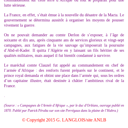
commandement sur cette terre d’Afrique où tout se préparait pour une
lutte sérieuse.
La France, en effet, s’était émue à la nouvelle du désastre de la Macta. Le
gouvernement se détermina aussitôt à organiser les moyens de pousser
vivement la guerre.
On ne pouvait demander au comte Derlon de s’exposer, à l’âge de
soixante et dix ans, après cinquante ans de services glorieux et vingt-sept
campagnes, aux fatigues de la vie sauvage qu’imposerait la poursuite
d’Abd-el-Kader. Il quitta l’Algérie en y laissant un fils héritier de ses
qualités militaires, mais auquel il fut bientôt condamné à survivre.
Le maréchal comte Clauzel fut appelé au commandement en chef de
l’armée d’Afrique : des renforts furent préparés sur le continent, et le
prince royal demanda et obtint une place dans l’armée qui, sous les ordres
d’un capitaine illustre, était destinée à châtier l’ambitieux rival de la
France.
.
(Source : « Campagnes de l'Armée d'Afrique », par le duc d'Orléans, ouvrage publié en
1870. Publié par Patrick Péralta sur son site Perrégaux dans la plaine de l’Habra.)
© Copyright 2015 G. LANGLOIS/site ANLB