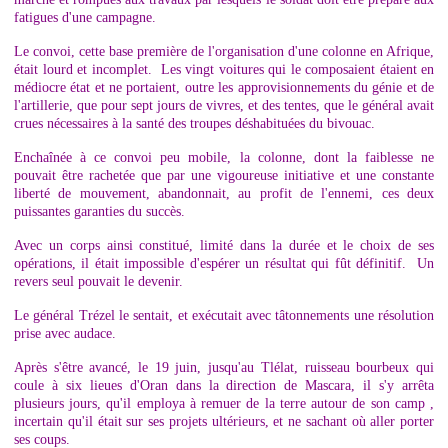
fatigues d'une campagne.
Le convoi, cette base première de l'organisation d'une colonne en Afrique,
était lourd et incomplet. Les vingt voitures qui le composaient étaient en
médiocre état et ne portaient, outre les approvisionnements du génie et de
l'artillerie, que pour sept jours de vivres, et des tentes, que le général avait
crues nécessaires à la santé des troupes déshabituées du bivouac.
Enchaînée à ce convoi peu mobile, la colonne, dont la faiblesse ne
pouvait être rachetée que par une vigoureuse initiative et une constante
liberté de mouvement, abandonnait, au profit de l'ennemi, ces deux
puissantes garanties du succès.
Avec un corps ainsi constitué, limité dans la durée et le choix de ses
opérations, il était impossible d'espérer un résultat qui fût définitif. Un
revers seul pouvait le devenir.
Le général Trézel le sentait, et exécutait avec tâtonnements une résolution
prise avec audace.
Après s'être avancé, le 19 juin, jusqu'au Tlélat, ruisseau bourbeux qui
coule à six lieues d'Oran dans la direction de Mascara, il s'y arrêta
plusieurs jours, qu'il employa à remuer de la terre autour de son camp ,
incertain qu'il était sur ses projets ultérieurs, et ne sachant où aller porter
ses coups.