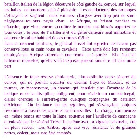
bataillon italien de la légion découvre le côté gauche du convoi, sur lequel
les balles commencent déjà à pleuvoir. Les conducteurs des prolonges
s'effrayent et s'agitent : deux voitures, chargées avec trop peu de soin,
négligence toujours payée cher en Afrique, se brisent pendant ce
désordre, que vient encore accroître le nombre des blessés apportés de
tous côtés : le parc de l’artillerie et du génie demeure seul immobile et
conserve le calme habituel de ces troupes d'élite.
Dans ce moment périlleux, le général Trézel dut regretter de n'avoir pas
conservé sous sa main toute sa cavalerie. Cette arme doit être rarement
employée en Afrique autrement que réunie et à portée. Elle était ici
tellement morcelée, qu'elle s'était exposée partout sans être efficace nulle
part.
L’absence de toute réserve d'infanterie, l'impossibilité de se séparer du
convoi, qui ne pouvait s'écarter du chemin frayé de Mascara, et de
tourner, en manœuvrant, un ennemi qui annulait ainsi l'avantage de la
tactique et de la discipline, obligèrent, pour rétablir un combat inégal,
d'aller chercher à l'arrière-garde quelques compagnies du bataillon
d'Afrique. On les lance sur les réguliers, qui s’avançaient toujours
résolument à travers les ravins et les broussailles. La charge, commencée
en même temps sur toute la ligne, soutenue par l’artillerie de campagne
et enlevée par le Général Trézel lui-même avec sa vigueur habituelle, eut
un plein succès. Les Arabes, après une vive résistance et de grandes
pertes, cèdent, mais sans être entamés.