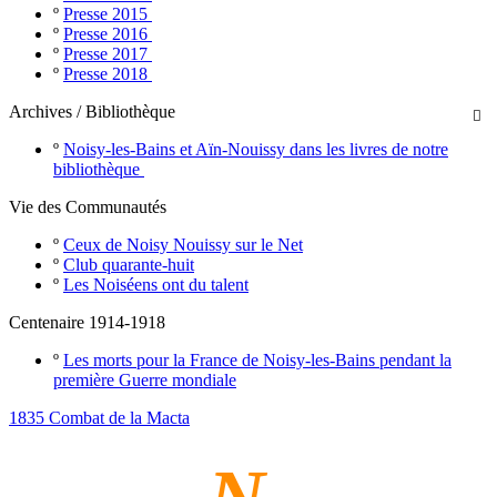
º
Presse 2015
º
Presse 2016
º
Presse 2017
º
Presse 2018
Archives / Bibliothèque

º
Noisy-les-Bains et Aïn-Nouissy dans les livres de notre
bibliothèque
Vie des Communautés
º
Ceux de Noisy Nouissy sur le Net
º
Club quarante-huit
º
Les Noiséens ont du talent
Centenaire 1914-1918
º
Les morts pour la France de Noisy-les-Bains pendant la
première Guerre mondiale
1835 Combat de la Macta