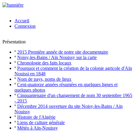
Accueil
Connexion
Présentation
º
2015 Première année de notre site documentaire
º
Noisy-les-Bains / Aïn Nouissy sur la carte
º
Chronologie des faits locaux
º
Pourquoi et comment la création de la colonie agricole d'Aïn
Nouissi en 1848
º
Nom de pays, noms de lieux
º
Cent-quatorze années résumées en quelques lignes et
quelques photos
º
Cinquantenaire d'un changement de nom 30 septembre 1965
- 2015
º
Décembre 2014 ouverture du site Noisy-les-Bains / Aïn
Nouissy
º
Histoire de l'Algérie
º
Liens de culture générale
º
Météo à Aïn-Nouissy