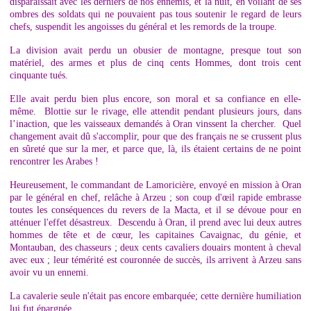
disparaissait avec les derniers de nos ennemis, et la nuit, en voilant de ses
ombres des soldats qui ne pouvaient pas tous soutenir le regard de leurs
chefs, suspendit les angoisses du général et les remords de la troupe.
La division avait perdu un obusier de montagne, presque tout son
matériel, des armes et plus de cinq cents Hommes, dont trois cent
cinquante tués.
Elle avait perdu bien plus encore, son moral et sa confiance en elle-
même. Blottie sur le rivage, elle attendit pendant plusieurs jours, dans
l’inaction, que les vaisseaux demandés à Oran vinssent la chercher. Quel
changement avait dû s'accomplir, pour que des français ne se crussent plus
en sûreté que sur la mer, et parce que, là, ils étaient certains de ne point
rencontrer les Arabes !
Heureusement, le commandant de Lamoricière, envoyé en mission à Oran
par le général en chef, relâche à Arzeu ; son coup d'œil rapide embrasse
toutes les conséquences du revers de la Macta, et il se dévoue pour en
atténuer l'effet désastreux. Descendu à Oran, il prend avec lui deux autres
hommes de tête et de cœur, les capitaines Cavaignac, du génie, et
Montauban, des chasseurs ; deux cents cavaliers douairs montent à cheval
avec eux ; leur témérité est couronnée de succès, ils arrivent à Arzeu sans
avoir vu un ennemi.
La cavalerie seule n'était pas encore embarquée; cette dernière humiliation
lui fut épargnée.