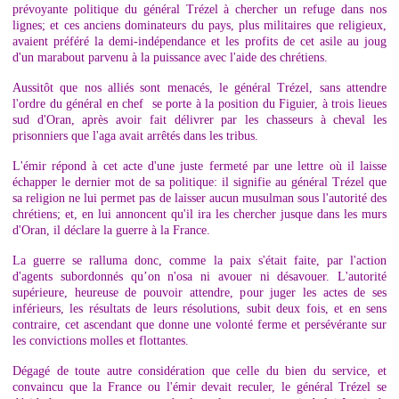
prévoyante politique du général Trézel à chercher un refuge dans nos
lignes; et ces anciens dominateurs du pays, plus militaires que religieux,
avaient préféré la demi-indépendance et les profits de cet asile au joug
d'un marabout parvenu à la puissance avec l'aide des chrétiens.
Aussitôt que nos alliés sont menacés, le général Trézel, sans attendre
l'ordre du général en chef se porte à la position du Figuier, à trois lieues
sud d'Oran, après avoir fait délivrer par les chasseurs à cheval les
prisonniers que l'aga avait arrêtés dans les tribus.
L'émir répond à cet acte d'une juste fermeté par une lettre où il laisse
échapper le dernier mot de sa politique: il signifie au général Trézel que
sa religion ne lui permet pas de laisser aucun musulman sous l'autorité des
chrétiens; et, en lui annoncent qu'il ira les chercher jusque dans les murs
d'Oran, il déclare la guerre à la France.
La guerre se ralluma donc, comme la paix s'était faite, par l'action
d'agents subordonnés qu’on n'osa ni avouer ni désavouer. L'autorité
supérieure, heureuse de pouvoir attendre, pour juger les actes de ses
inférieurs, les résultats de leurs résolutions, subit deux fois, et en sens
contraire, cet ascendant que donne une volonté ferme et persévérante sur
les convictions molles et flottantes.
Dégagé de toute autre considération que celle du bien du service, et
convaincu que la France ou l'émir devait reculer, le général Trézel se