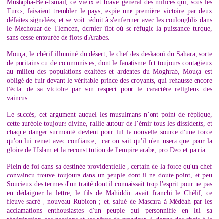
Mustapha-Ben-Ismaïl, ce vieux et brave général des milices qui, sous les
Turcs, faisaient trembler le pays, expie une première victoire par deux
défaites signalées, et se voit réduit à s'enfermer avec les couloughlis dans
le Méchouar de Tlemcen, dernier îlot où se réfugie la puissance turque,
sans cesse entourée de flots d'Arabes.
Mouça, le chérif illuminé du désert, le chef des deskaouï du Sahara, sorte
de puritains ou de communistes, dont le fanatisme fut toujours contagieux
au milieu des populations exaltées et ardentes du Moghrab, Mouça est
obligé de fuir devant le véritable prince des croyants, qui rehausse encore
l'éclat de sa victoire par son respect pour le caractère religieux des
vaincus.
Le succès, cet argument auquel les musulmans n’ont point de réplique,
cette auréole toujours divine, rallie autour de l’émir tous les dissidents, et
chaque danger surmonté devient pour lui la nouvelle source d'une force
qu'on lui remet avec confiance; car on sait qu'il n'en usera que pour la
gloire de l'Islam et la reconstitution de l'empire arabe, pro Deo et patria.
Plein de foi dans sa destinée providentielle , certain de la force qu'un chef
convaincu trouve toujours dans un peuple dont il ne doute point, et peu
Soucieux des termes d'un traité dont il connaissait trop l'esprit pour ne pas
en dédaigner la lettre, le fils de Mahiddin avait franchi le Chélif, ce
fleuve sacré , nouveau Rubicon ; et, salué de Mascara à Médéah par les
acclamations enthousiastes d'un peuple qui personnifie en lui sa