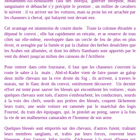
Mohammed-Ali-Bouhallem caïd des Bordjia, guerrier intrépide, mais
sanguinaire et débauché s’y précipite le premier ; un millier de cavaliers
le suivent : il va arriver sur les voitures, mais sa proie lui est arrachée par
les chasseurs à cheval, qui balayent tout devant eux.
Cet avantage est néanmoins de courte durée. Toute la colonne ébranlée a
dépassé le convoi ; elle bat rapidement en retraite, et se resserre de tous
côtés sur elle-même, enveloppée dans un cercle de feu de plus en plus
étroit, et aveuglée par la fumée et par la chaleur des herbes desséchées que
les Arabes ont allumées, et dont les débris flambants sont apportés par le
vent du désert jusqu'au milieu des caissons de l'Artillerie.
Pour rentrer dans cette fournaise, il faut que les chasseurs s'ouvrent la
route le sabre à la main ; Abd-el-Kader vient de faire passer au galop
deux mille chevaux sur la rive droite du Sig ; ils arrivent, à travers le
marais, sur le flanc droit du convoi, entièrement découvert. Un dernier
effort est tenté pour sauver les blessés qui encombrent les voitures ; mais
quelques chevaux sont tués, d'autres s'embourbent; les conducteurs, sourds
à la voix des chefs, sourds aux prières des blessés, coupent lâchement
leurs traits; une seule voiture est ramenée par le maréchal des logis
Fournié, du train des équipages, qui, le pistolet au poing, sauve à la fois
la vie de ses malheureux camarades et l'honneur de son arme.
Quelques blessés sont emportés sur des chevaux, d'autres fuient, traînant
leurs membres sanglants, et, trahis par leurs forces, rouvrent leurs
blessures, dans l'espoir, hélas inutile, d'échapper à la mort affreuse qui