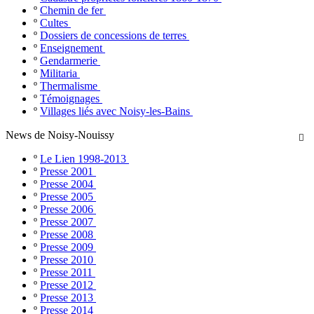
º
Chemin de fer
º
Cultes
º
Dossiers de concessions de terres
º
Enseignement
º
Gendarmerie
º
Militaria
º
Thermalisme
º
Témoignages
º
Villages liés avec Noisy-les-Bains
News de Noisy-Nouissy

º
Le Lien 1998-2013
º
Presse 2001
º
Presse 2004
º
Presse 2005
º
Presse 2006
º
Presse 2007
º
Presse 2008
º
Presse 2009
º
Presse 2010
º
Presse 2011
º
Presse 2012
º
Presse 2013
º
Presse 2014