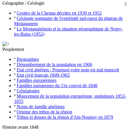
Géographie / Géologie

º
Grottes de la Chegga décrites en 1939 et 1952
º
Géologie sommaire de l'extrémité sud-ouest du plateau de
Mostaganem
º
Le Mostaganémois et la situation géographique de Noisy-
les-Bains (1952)
Peuplement
º
Biographies
º
Dénombrement de la population en 1906
º
Etat civil algérien : Pourquoi votre nom est mal transcrit
º
Etat civil français 1849-1962
º
Familles européennes
º
Familles parisiennes du 15e convoi de 1848
º
Généalogies
º
Mouvement de la population européenne, statistiques 1852-
1855
º
Noms de famille algériens
º
Origine des tribus de la région
º
Tribus et douars de la région d'Aïn-Nouissy en 1879
Histoire avant 1848