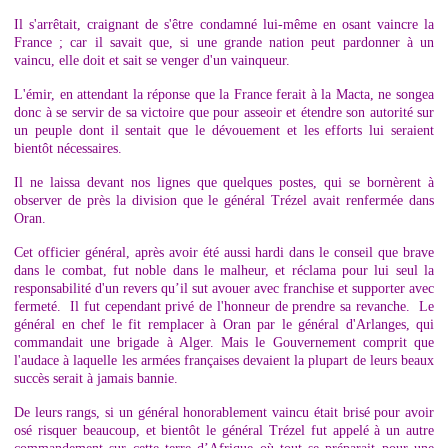
Il s'arrêtait, craignant de s'être condamné lui-même en osant vaincre la
France ; car il savait que, si une grande nation peut pardonner à un
vaincu, elle doit et sait se venger d'un vainqueur.
L'émir, en attendant la réponse que la France ferait à la Macta, ne songea
donc à se servir de sa victoire que pour asseoir et étendre son autorité sur
un peuple dont il sentait que le dévouement et les efforts lui seraient
bientôt nécessaires.
Il ne laissa devant nos lignes que quelques postes, qui se bornèrent à
observer de près la division que le général Trézel avait renfermée dans
Oran.
Cet officier général, après avoir été aussi hardi dans le conseil que brave
dans le combat, fut noble dans le malheur, et réclama pour lui seul la
responsabilité d'un revers qu’il sut avouer avec franchise et supporter avec
fermeté. Il fut cependant privé de l'honneur de prendre sa revanche. Le
général en chef le fit remplacer à Oran par le général d'Arlanges, qui
commandait une brigade à Alger. Mais le Gouvernement comprit que
l'audace à laquelle les armées françaises devaient la plupart de leurs beaux
succès serait à jamais bannie.
De leurs rangs, si un général honorablement vaincu était brisé pour avoir
osé risquer beaucoup, et bientôt le général Trézel fut appelé à un autre