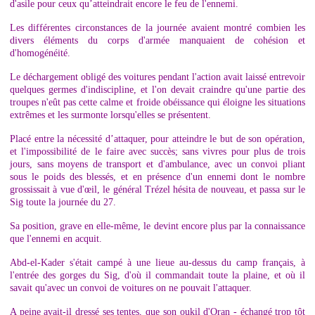
d'asile pour ceux qu’atteindrait encore le feu de l'ennemi.
Les différentes circonstances de la journée avaient montré combien les
divers éléments du corps d'armée manquaient de cohésion et
d'homogénéité.
Le déchargement obligé des voitures pendant l'action avait laissé entrevoir
quelques germes d'indiscipline, et l'on devait craindre qu'une partie des
troupes n'eût pas cette calme et froide obéissance qui éloigne les situations
extrêmes et les surmonte lorsqu'elles se présentent.
Placé entre la nécessité d’attaquer, pour atteindre le but de son opération,
et l'impossibilité de le faire avec succès; sans vivres pour plus de trois
jours, sans moyens de transport et d'ambulance, avec un convoi pliant
sous le poids des blessés, et en présence d'un ennemi dont le nombre
grossissait à vue d'œil, le général Trézel hésita de nouveau, et passa sur le
Sig toute la journée du 27.
Sa position, grave en elle-même, le devint encore plus par la connaissance
que l'ennemi en acquit.
Abd-el-Kader s'était campé à une lieue au-dessus du camp français, à
l'entrée des gorges du Sig, d'où il commandait toute la plaine, et où il
savait qu'avec un convoi de voitures on ne pouvait l'attaquer.
A peine avait-il dressé ses tentes, que son oukil d'Oran - échangé trop tôt