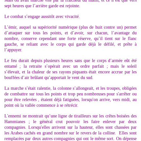
Mais on avait marché vite par la fraîcheur du matin, et ce n’est que vers
sept heures que l’arrière garde est rejointe.
Le combat s’engage aussitôt avec vivacité.
L’émir, auquel sa supériorité numérique (plus de huit contre un) permet
d’attaquer sur tous les points, et d’avoir, sur chacun, l’avantage du
nombre, conserve cependant une forte réserve, qu’il tient sur le flanc
gauche, se reliant avec le corps qui garde déjà le défilé, et prête à
l’appuyer.
Le feu durait depuis plusieurs heures sans que le corps d’armée eût été
entamé ; la retraite s’opérait avec un ordre parfait ; mais le soleil
s’élevait, et la chaleur de ses rayons piquants était encore accrue par les
bouffées d’air brûlant qu’apportait le vent du sud.
La marche s’était ralentie, la colonne s’allongeait, et les troupes, obligées
de combattre sur tous les points et trop peu nombreuses pour s'arrêter ou
pour être relevées , étaient déjà fatiguées, lorsqu'on arrive, vers midi, au
point où la vallée commence à se rétrécir.
L'ennemi ne montrait qu’une ligne de tirailleurs sur les crêtes boisées des
Hammianes ; le général crut pouvoir les faire enlever par deux
compagnies. Lorsqu'elles arrivent sur la hauteur, elles sont chassées par
les Arabes cachés en grand nombre sur le revers de la colline. Elles sont
remplacées par deux autres compagnies qui ont le même sort. On dépense