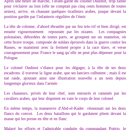
Après une heure de marche, l'avant-garde du colonel Oudinot, trop faible
pour s'éclairer au loin (elle ne comptait pas cinq cents hommes de toutes
armes), arrive, en chassant quelques tirailleurs arabes, jusque devant la
position gardée par l'infanterie régulière de l'émir.
La tête de colonne, d'abord ébranlée par un feu très-vif et bien dirigé, est
ensuite vigoureusement repoussée par les nizams. Les compagnies
polonaises, débordées de toutes parts, se groupent sur un mamelon, où
cette brave troupe, composée de soldats éprouvés dans la guerre contre les
Russes, se maintient avec la fermeté propre à la race slave, et verse
courageusement pour France le sang qu’elle ne peut plus dépenser pour la
Pologne.
Le colonel Oudinot s’élance pour les dégager, à la tête de ses deux
escadrons: il traverse la ligne arabe, que ses lanciers culbutent ; mais il est
tué raide, ajoutant ainsi une illustration nouvelle a un nom depuis
longtemps glorieux dans l'armée.
Les chasseurs, privés de leur chef, sont entourés et ramenés par les
cavaliers arabes, qui leur disputent en vain le corps de leur colonel.
En même temps, la manœuvre d'Abd-el-Kader réussissait sur les deux
flancs du convoi. Les deux bataillons qui le gardaient plient devant la
masse qui les presse en tête et en flanc.
Malgré les efforts et l'admirable conduite du commandant Poërio, le