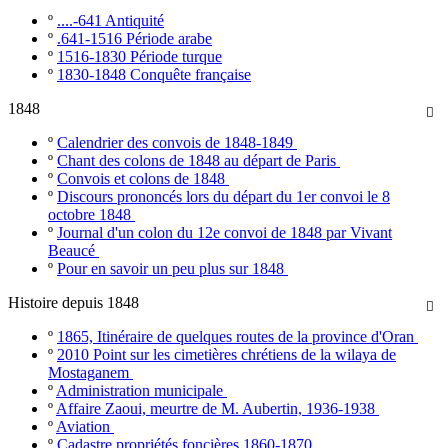
º
....-641 Antiquité
º
.641-1516 Période arabe
º
1516-1830 Période turque
º
1830-1848 Conquête française
1848

º
Calendrier des convois de 1848-1849
º
Chant des colons de 1848 au départ de Paris
º
Convois et colons de 1848
º
Discours prononcés lors du départ du 1er convoi le 8
octobre 1848
º
Journal d'un colon du 12e convoi de 1848 par Vivant
Beaucé
º
Pour en savoir un peu plus sur 1848
Histoire depuis 1848

º
1865, Itinéraire de quelques routes de la province d'Oran
º
2010 Point sur les cimetières chrétiens de la wilaya de
Mostaganem
º
Administration municipale
º
Affaire Zaoui, meurtre de M. Aubertin, 1936-1938
º
Aviation
º
Cadastre propriétés foncières 1860-1870