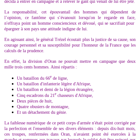
décida à entrer en campagne et à relever le gant qui venait de lui être jeté.
La responsabilité, cet épouvantail des hommes qui dépendent de
l’opinion, ce fantôme qui s’évanouit lorsqu'on le regarde en face,
n'effraya point un homme consciencieux et dévoué, qui se sacrifiait pour
épargner à son pays une attitude indigne de lui.
En agissant ainsi, le général Trézel écoutait plus la justice de sa cause, son
courage personnel et sa susceptibilité pour l'honneur de la France que les
calculs de la prudence.
En effet, la division d'Oran ne pouvait mettre en campagne que deux
mille trois cents hommes. Ainsi répartis :
e
Un bataillon du 66
de ligne,
Un bataillon d'infanterie légère d'Afrique,
Un bataillon et demi de la légion étrangère,
e
Cinq escadrons du 21
chasseurs d'Afrique,
Deux pièces de huit,
Quatre obusiers de montagne,
Et un détachement du génie.
La faiblesse numérique de ce petit corps d'armée n'était point corrigée par
la perfection et l'ensemble de ses divers éléments : depuis dix-huit mois,
ces troupes, renfermées dans Oran, n'avaient point été exercées à la
marche et rompues aux travaux par lesquels le soldat doit être préparé aux