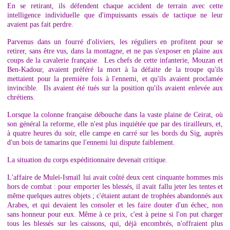
En se retirant, ils défendent chaque accident de terrain avec cette
intelligence individuelle que d'impuissants essais de tactique ne leur
avaient pas fait perdre.
Parvenus dans un fourré d'oliviers, les réguliers en profitent pour se
retirer, sans être vus, dans la montagne, et ne pas s'exposer en plaine aux
coups de la cavalerie française. Les chefs de cette infanterie, Mouzan et
Ben-Kadour, avaient préféré la mort à la défaite de la troupe qu'ils
mettaient pour la première fois à l'ennemi, et qu'ils avaient proclamée
invincible. Ils avaient été tués sur la position qu'ils avaient enlevée aux
chrétiens.
Lorsque la colonne française débouche dans la vaste plaine de Ceirat, où
son général la reforme, elle n'est plus inquiétée que par des tirailleurs, et,
à quatre heures du soir, elle campe en carré sur les bords du Sig, auprès
d'un bois de tamarins que l'ennemi lui dispute faiblement.
La situation du corps expéditionnaire devenait critique.
L'affaire de Muleï-Ismaïl lui avait coûté deux cent cinquante hommes mis
hors de combat : pour emporter les blessés, il avait fallu jeter les tentes et
même quelques autres objets ; c'étaient autant de trophées abandonnés aux
Arabes, et qui devaient les consoler et les faire douter d'un échec, non
sans honneur pour eux. Même à ce prix, c'est à peine si l'on put charger
tous les blessés sur les caissons, qui, déjà encombrés, n'offraient plus