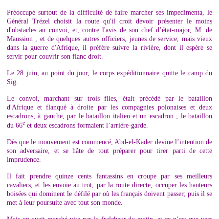
Préoccupé surtout de la difficulté de faire marcher ses impedimenta, le
Général Trézel choisit la route qu'il croit devoir présenter le moins
d'obstacles au convoi, et, contre l'avis de son chef d’état-major, M. de
Maussion , et de quelques autres officiers, jeunes de service, mais vieux
dans la guerre d'Afrique, il préfère suivre la rivière, dont il espère se
servir pour couvrir son flanc droit.
Le 28 juin, au point du jour, le corps expéditionnaire quitte le camp du
Sig.
Le convoi, marchant sur trois files, était précédé par le bataillon
d'Afrique et flanqué à droite par les compagnies polonaises et deux
escadrons; à gauche, par le bataillon italien et un escadron ; le bataillon
e
du 66
et deux escadrons formaient l’arrière-garde.
Dès que le mouvement est commencé, Abd-el-Kader devine l’intention de
son adversaire, et se hâte de tout préparer pour tirer parti de cette
imprudence.
Il fait prendre quinze cents fantassins en croupe par ses meilleurs
cavaliers, et les envoie au trot, par la route directe, occuper les hauteurs
boisées qui dominent le défilé par où les français doivent passer; puis il se
met à leur poursuite avec tout son monde.