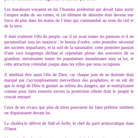
Les marabouts voyaient en lui 1'homme prédestiné qui devait faire sortir
l'empire arabe de ses ruines, et cet élément de désordre était devenu une
force de plus dans les mains de l’émir qui commandait au nom du ciel et
de la terre.
Il était vraiment l'élu du peuple, car il en avait toutes les passions et il en
personnifiait tous les instincts : le besoin d'ordre, cette première nécessité
des sociétés imparfaites, et la soif de la nationalité, cette première passion
d'une race longtemps déchue et cependant pleine des souvenirs de sa
grandeur, entraînaient toutes les populations musulmanes sous sa loi, et
cette attraction s'étendait jusque dans les villes que nous occupions.
Il semblait être aussi l'élu de Dieu, car chaque jour de sa destinée était
marqué par l'accomplissement merveilleux des prophéties, et on eût dit
que le doigt de Dieu le guidait au milieu des dangers, qui se multipliaient
comme pour faire ressortir encore la protection céleste dont le peuple le
croyait entouré.
Ceux de ses rivaux que plus de titres pouvaient lui faire préférer tombent
on disparaissent devant lui.
Le choléra le délivre de Sidi-el-Aribi, le chef du parti aristocratique dans
l'Ouest.