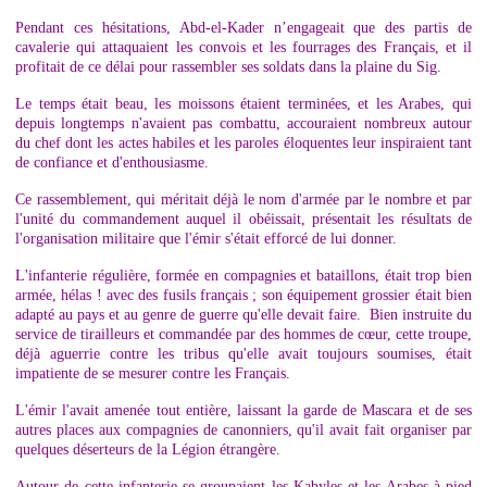
Pendant ces hésitations, Abd-el-Kader n’engageait que des partis de
cavalerie qui attaquaient les convois et les fourrages des Français, et il
profitait de ce délai pour rassembler ses soldats dans la plaine du Sig.
Le temps était beau, les moissons étaient terminées, et les Arabes, qui
depuis longtemps n'avaient pas combattu, accouraient nombreux autour
du chef dont les actes habiles et les paroles éloquentes leur inspiraient tant
de confiance et d'enthousiasme.
Ce rassemblement, qui méritait déjà le nom d'armée par le nombre et par
l'unité du commandement auquel il obéissait, présentait les résultats de
l'organisation militaire que l'émir s'était efforcé de lui donner.
L'infanterie régulière, formée en compagnies et bataillons, était trop bien
armée, hélas ! avec des fusils français ; son équipement grossier était bien
adapté au pays et au genre de guerre qu'elle devait faire. Bien instruite du
service de tirailleurs et commandée par des hommes de cœur, cette troupe,
déjà aguerrie contre les tribus qu'elle avait toujours soumises, était
impatiente de se mesurer contre les Français.
L'émir l'avait amenée tout entière, laissant la garde de Mascara et de ses
autres places aux compagnies de canonniers, qu'il avait fait organiser par
quelques déserteurs de la Légion étrangère.
Autour de cette infanterie se groupaient les Kabyles et les Arabes à pied