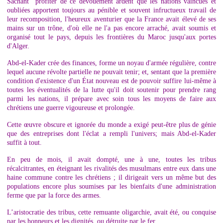
Sachant profiter de ce dévouement ardent que les nations vaincues et
oubliées apportent toujours au pénible et souvent infructueux travail de
leur recomposition, l'heureux aventurier que la France avait élevé de ses
mains sur un trône, d'où elle ne l'a pas encore arraché, avait soumis et
organisé tout le pays, depuis les frontières du Maroc jusqu'aux portes
d'Alger.
Abd-el-Kader crée des finances, forme un noyau d'armée régulière, contre
lequel aucune révolte partielle ne pouvait tenir; et, sentant que la première
condition d'existence d'un État nouveau est de pouvoir suffire lui-même à
toutes les éventualités de la lutte qu'il doit soutenir pour prendre rang
parmi les nations, il prépare avec soin tous les moyens de faire aux
chrétiens une guerre vigoureuse et prolongée.
Cette œuvre obscure et ignorée du monde a exigé peut-être plus de génie
que des entreprises dont l'éclat a rempli l'univers; mais Abd-el-Kader
suffit à tout.
En peu de mois, il avait dompté, une à une, toutes les tribus
récalcitrantes, en éteignant les rivalités des musulmans entre eux dans une
haine commune contre les chrétiens ; il dirigeait vers un même but des
populations encore plus soumises par les bienfaits d'une administration
ferme que par la force des armes.
L’aristocratie des tribus, cette remuante oligarchie, avait été, ou conquise
par les honneurs et les dignités, ou détruite par le fer.