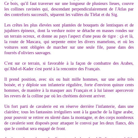
Ce b
ois, qu'il faut traverser sur une longueur de plusieurs lieues, couvre
les collines ravinées qui, descendant perpendiculairement de l'Atlas par
des contreforts successifs, séparent les vallées du Tlélat et du Sig.
Les crêtes les plus élevées sont plantées de bouquets de lentisques et de
jujubiers épineux, dont la verdure noire se détache en masses rondes sur
un terrain ocreux, et donne au pays l'aspect d'une peau de tigre : çà et là,
la route de Mascara, qui serpente entre les divers mamelons, et où les
voitures sont obligées de marcher sur une seule file, passe dans des
fourrés d'oliviers sauvages.
C'est sur ce terrain, si favorable à la façon de combattre des Arabes,
qu'Abd-el-Kader s'est porté à la rencontre des Français.
Il prend position, avec six ou huit mille hommes, sur une arête très
boisée, et y déploie son infanterie régulière, forte d'environ quinze cents
hommes, de manière à la masquer aux Français et à lui laisser apercevoir
les revers de la colline par où les chrétiens doivent arriver.
Un fort parti de cavalerie est en réserve derrière l'infanterie, dans une
clairière; tous les fantassins irréguliers sont à la gauche de la ligne arabe,
pour pouvoir se retirer en sûreté dans la montagne, et des corps nombreux
de cavalerie sont disposés pour attaquer le convoi par les deux flancs, dès
que le combat sera engagé de front.