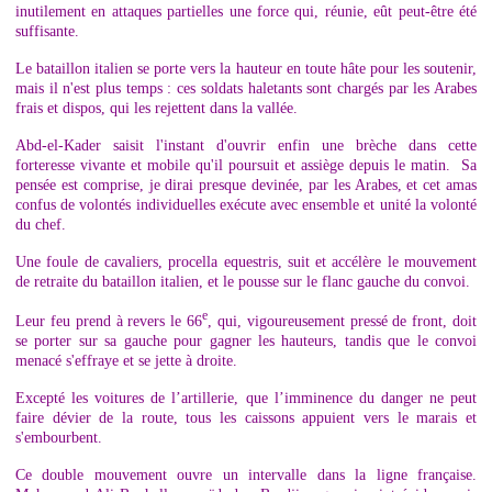
inutilement en attaques partielles une force qui, réunie, eût peut-être été
suffisante.
Le bataillon italien se porte vers la hauteur en toute hâte pour les soutenir,
mais il n'est plus temps : ces soldats haletants sont chargés par les Arabes
frais et dispos, qui les rejettent dans la vallée.
Abd-el-Kader saisit l'instant d'ouvrir enfin une brèche dans cette
forteresse vivante et mobile qu'il poursuit et assiège depuis le matin. Sa
pensée est comprise, je dirai presque devinée, par les Arabes, et cet amas
confus de volontés individuelles exécute avec ensemble et unité la volonté
du chef.
Une foule de cavaliers, procella equestris, suit et accélère le mouvement
de retraite du bataillon italien, et le pousse sur le flanc gauche du convoi.
e
Leur feu prend à revers le 66
, qui, vigoureusement pressé de front, doit
se porter sur sa gauche pour gagner les hauteurs, tandis que le convoi
menacé s'effraye et se jette à droite.
Excepté les voitures de l’artillerie, que l’imminence du danger ne peut
faire dévier de la route, tous les caissons appuient vers le marais et
s'embourbent.
Ce double mouvement ouvre un intervalle dans la ligne française.