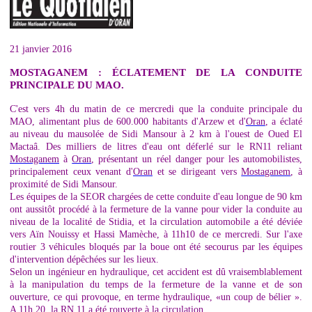
21 janvier 2016
MOSTAGANEM : ÉCLATEMENT DE LA CONDUITE
PRINCIPALE DU MAO.
C'est vers 4h du matin de ce mercredi que la conduite principale du
MAO, alimentant plus de 600.000 habitants d'Arzew et d'
Oran
, a éclaté
au niveau du mausolée de Sidi Mansour à 2 km à l'ouest de Oued El
Mactaâ. Des milliers de litres d'eau ont déferlé sur le RN11 reliant
Mostaganem
à
Oran
, présentant un réel danger pour les automobilistes,
principalement ceux venant d'
Oran
et se dirigeant vers
Mostaganem
, à
proximité de Sidi Mansour.
Les équipes de la SEOR chargées de cette conduite d'eau longue de 90 km
ont aussitôt procédé à la fermeture de la vanne pour vider la conduite au
niveau de la localité de Stidia, et la circulation automobile a été déviée
vers Aïn Nouissy et Hassi Mamèche, à 11h10 de ce mercredi. Sur l'axe
routier 3 véhicules bloqués par la boue ont été secourus par les équipes
d'intervention dépêchées sur les lieux.
Selon un ingénieur en hydraulique, cet accident est dû vraisemblablement
à la manipulation du temps de la fermeture de la vanne et de son
ouverture, ce qui provoque, en terme hydraulique, «un coup de bélier ».
A 11h 20, la RN 11 a été rouverte à la circulation.