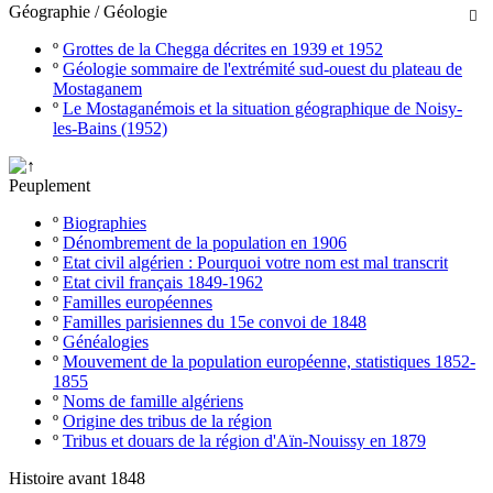
Géographie / Géologie

º
Grottes de la Chegga décrites en 1939 et 1952
º
Géologie sommaire de l'extrémité sud-ouest du plateau de
Mostaganem
º
Le Mostaganémois et la situation géographique de Noisy-
les-Bains (1952)
Peuplement
º
Biographies
º
Dénombrement de la population en 1906
º
Etat civil algérien : Pourquoi votre nom est mal transcrit
º
Etat civil français 1849-1962
º
Familles européennes
º
Familles parisiennes du 15e convoi de 1848
º
Généalogies
º
Mouvement de la population européenne, statistiques 1852-
1855
º
Noms de famille algériens
º
Origine des tribus de la région
º
Tribus et douars de la région d'Aïn-Nouissy en 1879
Histoire avant 1848