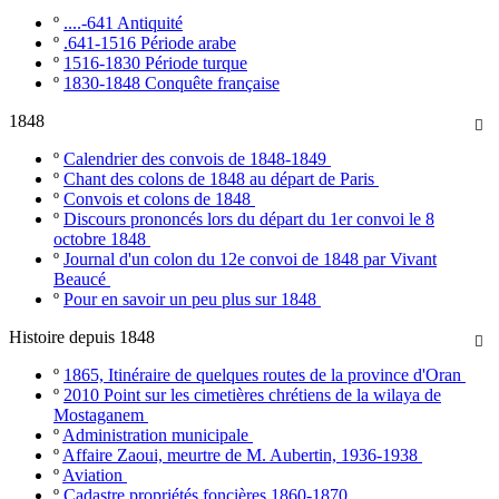
º
....-641 Antiquité
º
.641-1516 Période arabe
º
1516-1830 Période turque
º
1830-1848 Conquête française
1848

º
Calendrier des convois de 1848-1849
º
Chant des colons de 1848 au départ de Paris
º
Convois et colons de 1848
º
Discours prononcés lors du départ du 1er convoi le 8
octobre 1848
º
Journal d'un colon du 12e convoi de 1848 par Vivant
Beaucé
º
Pour en savoir un peu plus sur 1848
Histoire depuis 1848

º
1865, Itinéraire de quelques routes de la province d'Oran
º
2010 Point sur les cimetières chrétiens de la wilaya de
Mostaganem
º
Administration municipale
º
Affaire Zaoui, meurtre de M. Aubertin, 1936-1938
º
Aviation
º
Cadastre propriétés foncières 1860-1870