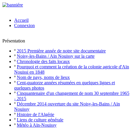
Accueil
Connexion
Présentation
º
2015 Première année de notre site documentaire
º
Noisy-les-Bains / Aïn Nouissy sur la carte
º
Chronologie des faits locaux
º
Pourquoi et comment la création de la colonie agricole d'Aïn
Nouissi en 1848
º
Nom de pays, noms de lieux
º
Cent-quatorze années résumées en quelques lignes et
quelques photos
º
Cinquantenaire d'un changement de nom 30 septembre 1965
- 2015
º
Décembre 2014 ouverture du site Noisy-les-Bains / Aïn
Nouissy
º
Histoire de l'Algérie
º
Liens de culture générale
º
Météo à Aïn-Nouissy