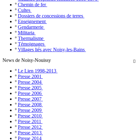
º
Chemin de fer
º
Cultes
º
Dossiers de concessions de terres
º
Enseignement
º
Gendarmerie
º
Militaria
º
Thermalisme
º
Témoignages
º
Villages liés avec Noisy-les-Bains
News de Noisy-Nouissy

º
Le Lien 1998-2013
º
Presse 2001
º
Presse 2004
º
Presse 2005
º
Presse 2006
º
Presse 2007
º
Presse 2008
º
Presse 2009
º
Presse 2010
º
Presse 2011
º
Presse 2012
º
Presse 2013
º
Presse 2014