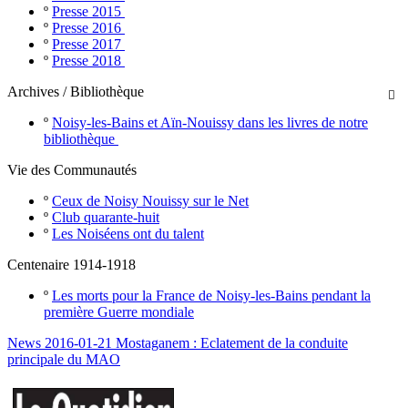
º
Presse 2015
º
Presse 2016
º
Presse 2017
º
Presse 2018
Archives / Bibliothèque

º
Noisy-les-Bains et Aïn-Nouissy dans les livres de notre
bibliothèque
Vie des Communautés
º
Ceux de Noisy Nouissy sur le Net
º
Club quarante-huit
º
Les Noiséens ont du talent
Centenaire 1914-1918
º
Les morts pour la France de Noisy-les-Bains pendant la
première Guerre mondiale
News 2016-01-21 Mostaganem : Eclatement de la conduite
principale du MAO