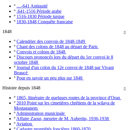
º
....-641 Antiquité
º
.641-1516 Période arabe
º
1516-1830 Période turque
º
1830-1848 Conquête française
1848

º
Calendrier des convois de 1848-1849
º
Chant des colons de 1848 au départ de Paris
º
Convois et colons de 1848
º
Discours prononcés lors du départ du 1er convoi le 8
octobre 1848
º
Journal d'un colon du 12e convoi de 1848 par Vivant
Beaucé
º
Pour en savoir un peu plus sur 1848
Histoire depuis 1848

º
1865, Itinéraire de quelques routes de la province d'Oran
º
2010 Point sur les cimetières chrétiens de la wilaya de
Mostaganem
º
Administration municipale
º
Affaire Zaoui, meurtre de M. Aubertin, 1936-1938
º
Aviation
º
Cadastre propriétés foncières 1860-1870