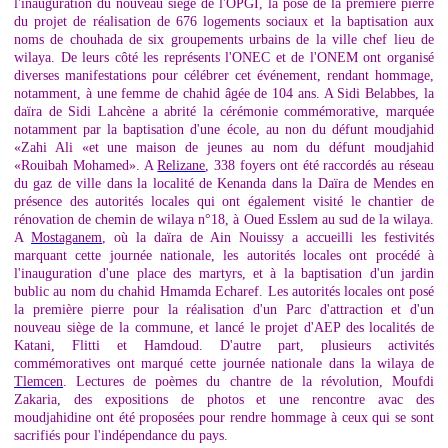
l'inauguration du nouveau siège de l'OPGI, la pose de la première pierre
du projet de réalisation de 676 logements sociaux et la baptisation aux
noms de chouhada de six groupements urbains de la ville chef lieu de
wilaya. De leurs côté les représents l'ONEC et de l'ONEM ont organisé
diverses manifestations pour célébrer cet événement, rendant hommage,
notamment, à une femme de chahid âgée de 104 ans. A Sidi Belabbes, la
daïra de Sidi Lahcène a abrité la cérémonie commémorative, marquée
notamment par la baptisation d'une école, au non du défunt moudjahid
«Zahi Ali «et une maison de jeunes au nom du défunt moudjahid
«Rouibah Mohamed». A
Relizane
, 338 foyers ont été raccordés au réseau
du gaz de ville dans la localité de Kenanda dans la Daïra de Mendes en
présence des autorités locales qui ont également visité le chantier de
rénovation de chemin de wilaya n°18, à Oued Esslem au sud de la wilaya.
A
Mostaganem
, où la daïra de Ain Nouissy a accueilli les festivités
marquant cette journée nationale, les autorités locales ont procédé à
l'inauguration d'une place des martyrs, et à la baptisation d'un jardin
bublic au nom du chahid Hmamda Echaref. Les autorités locales ont posé
la première pierre pour la réalisation d'un Parc d'attraction et d'un
nouveau siège de la commune, et lancé le projet d'AEP des localités de
Katani, Flitti et Hamdoud. D'autre part, plusieurs activités
commémoratives ont marqué cette journée nationale dans la wilaya de
Tlemcen
. Lectures de poèmes du chantre de la révolution, Moufdi
Zakaria, des expositions de photos et une rencontre avac des
moudjahidine ont été proposées pour rendre hommage à ceux qui se sont
sacrifiés pour l'indépendance du pays.