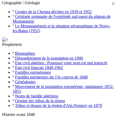
Géographie / Géologie

º
Grottes de la Chegga décrites en 1939 et 1952
º
Géologie sommaire de l'extrémité sud-ouest du plateau de
Mostaganem
º
Le Mostaganémois et la situation géographique de Noisy-
les-Bains (1952)
Peuplement
º
Biographies
º
Dénombrement de la population en 1906
º
Etat civil algérien : Pourquoi votre nom est mal transcrit
º
Etat civil français 1849-1962
º
Familles européennes
º
Familles parisiennes du 15e convoi de 1848
º
Généalogies
º
Mouvement de la population européenne, statistiques 1852-
1855
º
Noms de famille algériens
º
Origine des tribus de la région
º
Tribus et douars de la région d'Aïn-Nouissy en 1879
Histoire avant 1848