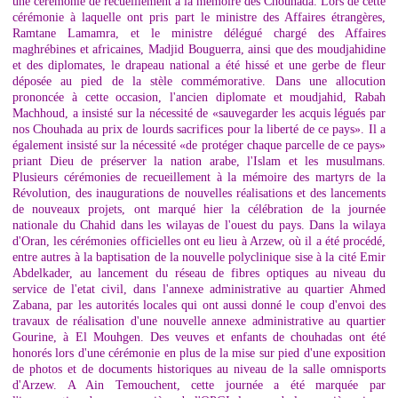
une cérémonie de recueillement à la mémoire des Chouhada. Lors de cette
cérémonie à laquelle ont pris part le ministre des Affaires étrangères,
Ramtane Lamamra, et le ministre délégué chargé des Affaires
maghrébines et africaines, Madjid Bouguerra, ainsi que des moudjahidine
et des diplomates, le drapeau national a été hissé et une gerbe de fleur
déposée au pied de la stèle commémorative. Dans une allocution
prononcée à cette occasion, l'ancien diplomate et moudjahid, Rabah
Machhoud, a insisté sur la nécessité de «sauvegarder les acquis légués par
nos Chouhada au prix de lourds sacrifices pour la liberté de ce pays». Il a
également insisté sur la nécessité «de protéger chaque parcelle de ce pays»
priant Dieu de préserver la nation arabe, l'Islam et les musulmans.
Plusieurs cérémonies de recueillement à la mémoire des martyrs de la
Révolution, des inaugurations de nouvelles réalisations et des lancements
de nouveaux projets, ont marqué hier la célébration de la journée
nationale du Chahid dans les wilayas de l'ouest du pays. Dans la wilaya
d'Oran, les cérémonies officielles ont eu lieu à Arzew, où il a été procédé,
entre autres à la baptisation de la nouvelle polyclinique sise à la cité Emir
Abdelkader, au lancement du réseau de fibres optiques au niveau du
service de l'etat civil, dans l'annexe administrative au quartier Ahmed
Zabana, par les autorités locales qui ont aussi donné le coup d'envoi des
travaux de réalisation d'une nouvelle annexe administrative au quartier
Gourine, à El Mouhgen. Des veuves et enfants de chouhadas ont été
honorés lors d'une cérémonie en plus de la mise sur pied d'une exposition
de photos et de documents historiques au niveau de la salle omnisports
d'Arzew. A Ain Temouchent, cette journée a été marquée par