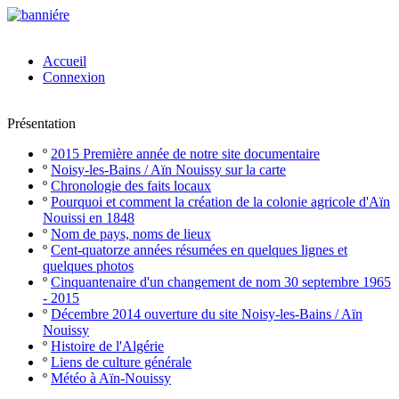
Accueil
Connexion
Présentation
º
2015 Première année de notre site documentaire
º
Noisy-les-Bains / Aïn Nouissy sur la carte
º
Chronologie des faits locaux
º
Pourquoi et comment la création de la colonie agricole d'Aïn
Nouissi en 1848
º
Nom de pays, noms de lieux
º
Cent-quatorze années résumées en quelques lignes et
quelques photos
º
Cinquantenaire d'un changement de nom 30 septembre 1965
- 2015
º
Décembre 2014 ouverture du site Noisy-les-Bains / Aïn
Nouissy
º
Histoire de l'Algérie
º
Liens de culture générale
º
Météo à Aïn-Nouissy