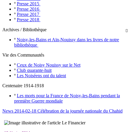
º
Presse 2015
º
Presse 2016
º
Presse 2017
º
Presse 2018
Archives / Bibliothèque

º
Noisy-les-Bains et Aïn-Nouissy dans les livres de notre
bibliothèque
Vie des Communautés
º
Ceux de Noisy Nouissy sur le Net
º
Club quarante-huit
º
Les Noiséens ont du talent
Centenaire 1914-1918
º
Les morts pour la France de Noisy-les-Bains pendant la
première Guerre mondiale
News 2014-02-18 Célébration de la journée nationale du Chahid