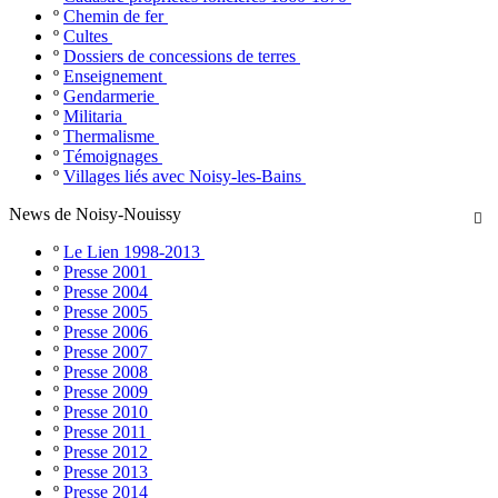
º
Chemin de fer
º
Cultes
º
Dossiers de concessions de terres
º
Enseignement
º
Gendarmerie
º
Militaria
º
Thermalisme
º
Témoignages
º
Villages liés avec Noisy-les-Bains
News de Noisy-Nouissy

º
Le Lien 1998-2013
º
Presse 2001
º
Presse 2004
º
Presse 2005
º
Presse 2006
º
Presse 2007
º
Presse 2008
º
Presse 2009
º
Presse 2010
º
Presse 2011
º
Presse 2012
º
Presse 2013
º
Presse 2014