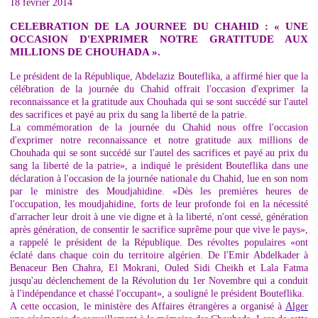
18 février 2014
CELEBRATION DE LA JOURNEE DU CHAHID : « UNE
OCCASION D'EXPRIMER NOTRE GRATITUDE AUX
MILLIONS DE CHOUHADA ».
Le président de la République, Abdelaziz Bouteflika, a affirmé hier que la
célébration de la journée du Chahid offrait l'occasion d'exprimer la
reconnaissance et la gratitude aux Chouhada qui se sont succédé sur l'autel
des sacrifices et payé au prix du sang la liberté de la patrie.
La commémoration de la journée du Chahid nous offre l'occasion
d'exprimer notre reconnaissance et notre gratitude aux millions de
Chouhada qui se sont succédé sur l'autel des sacrifices et payé au prix du
sang la liberté de la patrie», a indiqué le président Bouteflika dans une
déclaration à l'occasion de la journée nationale du Chahid, lue en son nom
par le ministre des Moudjahidine. «Dès les premières heures de
l'occupation, les moudjahidine, forts de leur profonde foi en la nécessité
d'arracher leur droit à une vie digne et à la liberté, n'ont cessé, génération
après génération, de consentir le sacrifice suprême pour que vive le pays»,
a rappelé le président de la République. Des révoltes populaires «ont
éclaté dans chaque coin du territoire algérien. De l'Emir Abdelkader à
Benaceur Ben Chahra, El Mokrani, Ouled Sidi Cheikh et Lala Fatma
jusqu'au déclenchement de la Révolution du 1er Novembre qui a conduit
à l'indépendance et chassé l'occupant», a souligné le président Bouteflika.
A cette occasion, le ministère des Affaires étrangères a organisé à
Alger