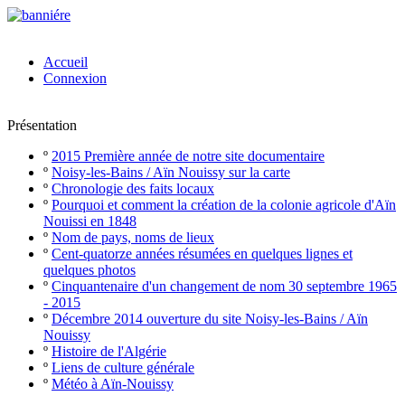
Accueil
Connexion
Présentation
º
2015 Première année de notre site documentaire
º
Noisy-les-Bains / Aïn Nouissy sur la carte
º
Chronologie des faits locaux
º
Pourquoi et comment la création de la colonie agricole d'Aïn
Nouissi en 1848
º
Nom de pays, noms de lieux
º
Cent-quatorze années résumées en quelques lignes et
quelques photos
º
Cinquantenaire d'un changement de nom 30 septembre 1965
- 2015
º
Décembre 2014 ouverture du site Noisy-les-Bains / Aïn
Nouissy
º
Histoire de l'Algérie
º
Liens de culture générale
º
Météo à Aïn-Nouissy