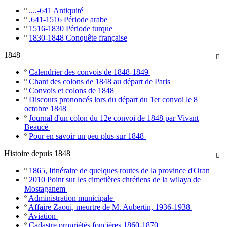
º
....-641 Antiquité
º
.641-1516 Période arabe
º
1516-1830 Période turque
º
1830-1848 Conquête française
1848

º
Calendrier des convois de 1848-1849
º
Chant des colons de 1848 au départ de Paris
º
Convois et colons de 1848
º
Discours prononcés lors du départ du 1er convoi le 8
octobre 1848
º
Journal d'un colon du 12e convoi de 1848 par Vivant
Beaucé
º
Pour en savoir un peu plus sur 1848
Histoire depuis 1848

º
1865, Itinéraire de quelques routes de la province d'Oran
º
2010 Point sur les cimetières chrétiens de la wilaya de
Mostaganem
º
Administration municipale
º
Affaire Zaoui, meurtre de M. Aubertin, 1936-1938
º
Aviation
º
Cadastre propriétés foncières 1860-1870