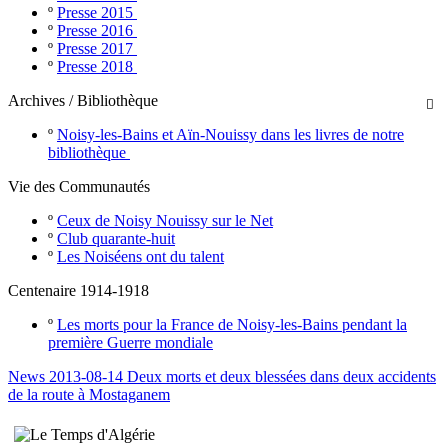
º
Presse 2015
º
Presse 2016
º
Presse 2017
º
Presse 2018
Archives / Bibliothèque

º
Noisy-les-Bains et Aïn-Nouissy dans les livres de notre
bibliothèque
Vie des Communautés
º
Ceux de Noisy Nouissy sur le Net
º
Club quarante-huit
º
Les Noiséens ont du talent
Centenaire 1914-1918
º
Les morts pour la France de Noisy-les-Bains pendant la
première Guerre mondiale
News 2013-08-14 Deux morts et deux blessées dans deux accidents
de la route à Mostaganem