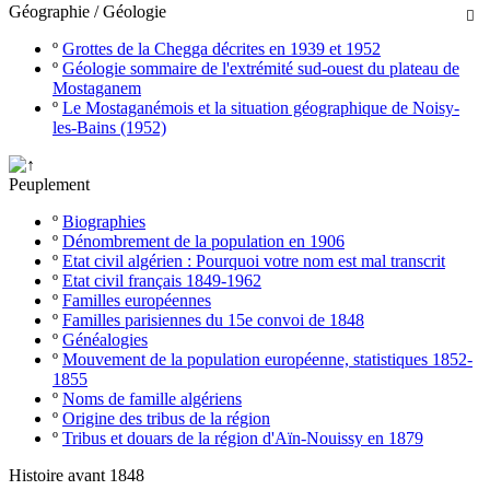
Géographie / Géologie

º
Grottes de la Chegga décrites en 1939 et 1952
º
Géologie sommaire de l'extrémité sud-ouest du plateau de
Mostaganem
º
Le Mostaganémois et la situation géographique de Noisy-
les-Bains (1952)
Peuplement
º
Biographies
º
Dénombrement de la population en 1906
º
Etat civil algérien : Pourquoi votre nom est mal transcrit
º
Etat civil français 1849-1962
º
Familles européennes
º
Familles parisiennes du 15e convoi de 1848
º
Généalogies
º
Mouvement de la population européenne, statistiques 1852-
1855
º
Noms de famille algériens
º
Origine des tribus de la région
º
Tribus et douars de la région d'Aïn-Nouissy en 1879
Histoire avant 1848