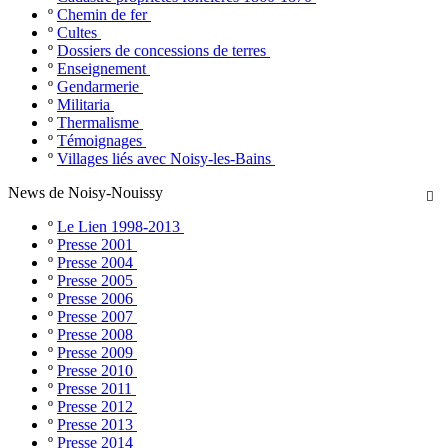
º
Chemin de fer
º
Cultes
º
Dossiers de concessions de terres
º
Enseignement
º
Gendarmerie
º
Militaria
º
Thermalisme
º
Témoignages
º
Villages liés avec Noisy-les-Bains
News de Noisy-Nouissy

º
Le Lien 1998-2013
º
Presse 2001
º
Presse 2004
º
Presse 2005
º
Presse 2006
º
Presse 2007
º
Presse 2008
º
Presse 2009
º
Presse 2010
º
Presse 2011
º
Presse 2012
º
Presse 2013
º
Presse 2014