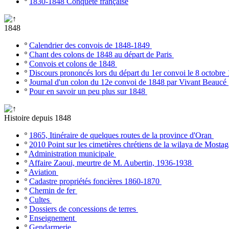
º
1830-1848 Conquête française
1848
º
Calendrier des convois de 1848-1849
º
Chant des colons de 1848 au départ de Paris
º
Convois et colons de 1848
º
Discours prononcés lors du départ du 1er convoi le 8 octobr
º
Journal d'un colon du 12e convoi de 1848 par Vivant Beaucé
º
Pour en savoir un peu plus sur 1848
Histoire depuis 1848
º
1865, Itinéraire de quelques routes de la province d'Oran
º
2010 Point sur les cimetières chrétiens de la wilaya de Most
º
Administration municipale
º
Affaire Zaoui, meurtre de M. Aubertin, 1936-1938
º
Aviation
º
Cadastre propriétés foncières 1860-1870
º
Chemin de fer
º
Cultes
º
Dossiers de concessions de terres
º
Enseignement
º
Gendarmerie