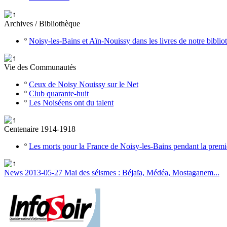
Archives / Bibliothèque
º
Noisy-les-Bains et Aïn-Nouissy dans les livres de notre bibli
Vie des Communautés
º
Ceux de Noisy Nouissy sur le Net
º
Club quarante-huit
º
Les Noiséens ont du talent
Centenaire 1914-1918
º
Les morts pour la France de Noisy-les-Bains pendant la prem
News 2013-05-27 Mai des séismes : Béjaïa, Médéa, Mostaganem...