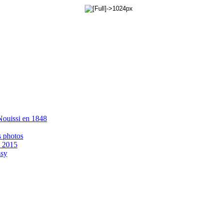
 Nouissi en 1848
s photos
- 2015
ssy