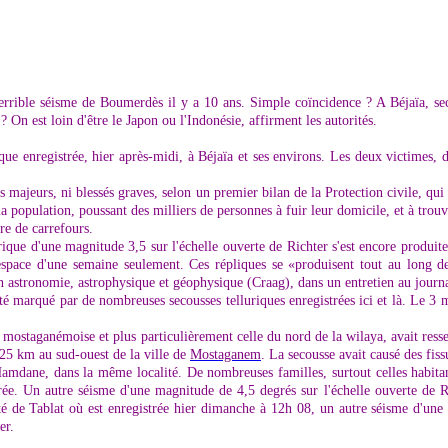
rrible séisme de Boumerdès il y a 10 ans. Simple coïncidence ? A Béjaïa, secou
? On est loin d'être le Japon ou l'Indonésie, affirment les autorités.
que enregistrée, hier après-midi, à Béjaïa et ses environs. Les deux victimes, de
ts majeurs, ni blessés graves, selon un premier bilan de la Protection civile, q
a population, poussant des milliers de personnes à fuir leur domicile, et à tro
re de carrefours.
ique d'une magnitude 3,5 sur l'échelle ouverte de Richter s'est encore produite
'espace d'une semaine seulement. Ces répliques se «produisent tout au long de
 astronomie, astrophysique et géophysique (Craag), dans un entretien au journal
é marqué par de nombreuses secousses telluriques enregistrées ici et là. Le 3
 mostaganémoise et plus particulièrement celle du nord de la wilaya, avait ress
à 25 km au sud-ouest de la ville de
Mostaganem
. La secousse avait causé des fis
amdane, dans la même localité. De nombreuses familles, surtout celles habita
trée. Un autre séisme d'une magnitude de 4,5 degrés sur l'échelle ouverte de
lité de Tablat où est enregistrée hier dimanche à 12h 08, un autre séisme d'un
er.