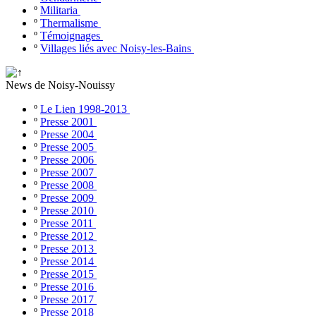
º
Militaria
º
Thermalisme
º
Témoignages
º
Villages liés avec Noisy-les-Bains
News de Noisy-Nouissy
º
Le Lien 1998-2013
º
Presse 2001
º
Presse 2004
º
Presse 2005
º
Presse 2006
º
Presse 2007
º
Presse 2008
º
Presse 2009
º
Presse 2010
º
Presse 2011
º
Presse 2012
º
Presse 2013
º
Presse 2014
º
Presse 2015
º
Presse 2016
º
Presse 2017
º
Presse 2018