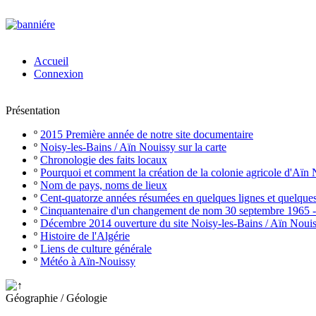
Accueil
Connexion
Présentation
º
2015 Première année de notre site documentaire
º
Noisy-les-Bains / Aïn Nouissy sur la carte
º
Chronologie des faits locaux
º
Pourquoi et comment la création de la colonie agricole d'Aïn
º
Nom de pays, noms de lieux
º
Cent-quatorze années résumées en quelques lignes et quelque
º
Cinquantenaire d'un changement de nom 30 septembre 1965 
º
Décembre 2014 ouverture du site Noisy-les-Bains / Aïn Noui
º
Histoire de l'Algérie
º
Liens de culture générale
º
Météo à Aïn-Nouissy
Géographie / Géologie