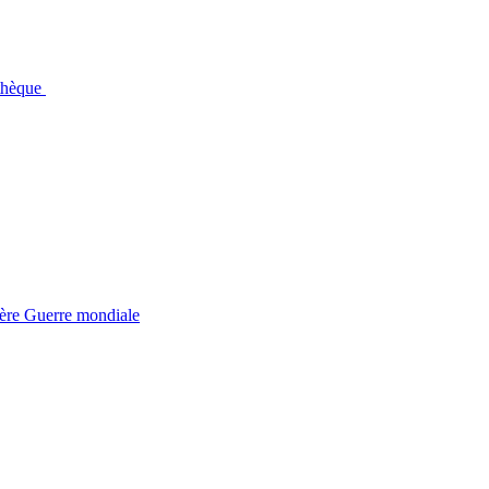
othèque
ière Guerre mondiale