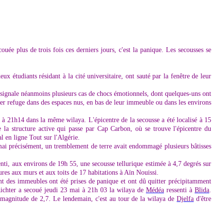
ée plus de trois fois ces derniers jours, c'est la panique. Les secousses se
ux étudiants résidant à la cité universitaire, ont sauté par la fenêtre de leur
ui signale néanmoins plusieurs cas de chocs émotionnels, dont quelques-uns ont
uver refuge dans des espaces nus, en bas de leur immeuble ou dans les environs
 à 21h14 dans la même wilaya. L'épicentre de la secousse a été localisé à 15
 la structure active qui passe par Cap Carbon, où se trouve l'épicentre du
 en ligne Tout sur l'Algérie.
 mai précisément, un tremblement de terre avait endommagé plusieurs bâtisses
enti, aux environs de 19h 55, une secousse tellurique estimée à 4,7 degrés sur
sures aux murs et aux toits de 17 habitations à Aïn Nouissi.
nt des immeubles ont été prises de panique et ont dû quitter précipitamment
 Richter a secoué jeudi 23 mai à 21h 03 la wilaya de
Médéa
ressenti à
Blida
.
e magnitude de 2,7. Le lendemain, c'est au tour de la wilaya de
Djelfa
d'être