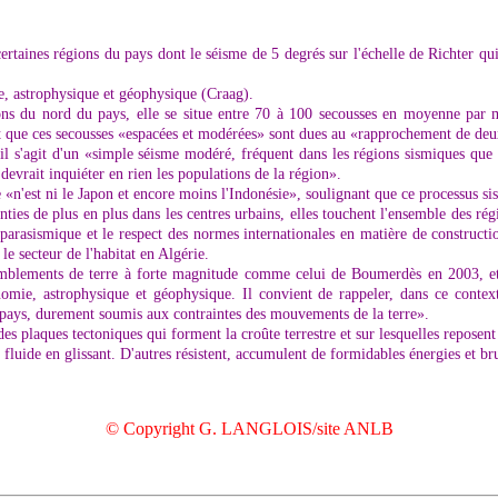
certaines régions du pays dont le séisme de 5 degrés sur l'échelle de Richter qui
ie, astrophysique et géophysique (Craag).
gions du nord du pays, elle se situe entre 70 à 100 secousses en moyenne par 
t que ces secousses «espacées et modérées» sont dues au «rapprochement de deux
'il s'agit d'un «simple séisme modéré, fréquent dans les régions sismiques que
 devrait inquiéter en rien les populations de la région».
ie «n'est ni le Japon et encore moins l'Indonésie», soulignant que ce processus
senties de plus en plus dans les centres urbains, elles touchent l'ensemble des r
parasismique et le respect des normes internationales en matière de construction
 le secteur de l'habitat en Algérie.
 tremblements de terre à forte magnitude comme celui de Boumerdès en 2003, e
omie, astrophysique et géophysique. Il convient de rappeler, dans ce contexte
 pays, durement soumis aux contraintes des mouvements de la terre».
 plaques tectoniques qui forment la croûte terrestre et sur lesquelles reposent 
 fluide en glissant. D'autres résistent, accumulent de formidables énergies et b
© Copyright G. LANGLOIS/site ANLB