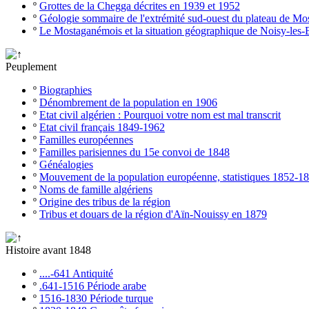
º
Grottes de la Chegga décrites en 1939 et 1952
º
Géologie sommaire de l'extrémité sud-ouest du plateau de M
º
Le Mostaganémois et la situation géographique de Noisy-les-
Peuplement
º
Biographies
º
Dénombrement de la population en 1906
º
Etat civil algérien : Pourquoi votre nom est mal transcrit
º
Etat civil français 1849-1962
º
Familles européennes
º
Familles parisiennes du 15e convoi de 1848
º
Généalogies
º
Mouvement de la population européenne, statistiques 1852-1
º
Noms de famille algériens
º
Origine des tribus de la région
º
Tribus et douars de la région d'Aïn-Nouissy en 1879
Histoire avant 1848
º
....-641 Antiquité
º
.641-1516 Période arabe
º
1516-1830 Période turque