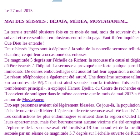
Le 27 mai 2013
MAI DES SÉISMES : BÉJAÏA, MÉDÉA, MOSTAGANEM
...
La terre a tremblé plusieurs fois en ce mois de mai, mois du souvenir du te
suivent et se ressemblent en plusieurs endroits du pays. Faut-il s'en inquiéter 
Que Dieu les entende !
Deux blessés légers sont à déplorer à la suite de la nouvelle secousse telluri
chambre, ce qui leur a occasionné des entorses.
De magnitude 5 degrés sur l'échelle de Richter, la secousse n'a causé ni dégâ
dû être évacués à l'hôpital. La secousse a provoqué une forte panique parmi l
immédiats. De denses embouteillages ont aussitôt fait leur apparition à nomb
Le réseau téléphonique a également été saturé. Une deuxième secousse tellur
km au sud-est de Béjaïa qui est ainsi secouée pour la troisième fois en l
tremblement principal», a expliqué Hamou Djellit, du Centre de recherche en
Il convient de souligner dans le même contexte que le mois de mai 2013 a ét
autour de
Mostaganem
.
Dix-sept personnes avaient été légèrement blessées. Ce jour-là, la population
l'échelle ouverte de Richter. L'épicentre de cette secousse avait été localisé 
Les constructions les plus endommagées se situent dans la région d'Ouled H
leurs appartements, mais fort heureusement aucune victime n'a été enregis
L'épicentre de la secousse avait été localisé à 18 km au sud-est de la loca
secouée par un séisme de magnitude 3,7 degrés sur l'échelle ouverte de Richt