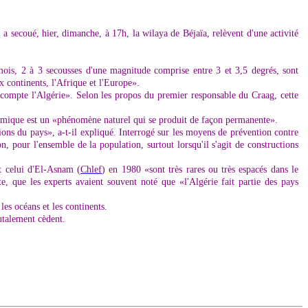
 a secoué, hier, dimanche, à 17h, la wilaya de Béjaïa, relèvent d'une activité
mois, 2 à 3 secousses d'une magnitude comprise entre 3 et 3,5 degrés, sont
 continents, l'Afrique et l'Europe».
 compte l'Algérie». Selon les propos du premier responsable du Craag, cette
 sismique est un «phénomène naturel qui se produit de façon permanente».
égions du pays», a-t-il expliqué. Interrogé sur les moyens de prévention contre
, pour l'ensemble de la population, surtout lorsqu'il s'agit de constructions
t celui d'El-Asnam (
Chlef
) en 1980 «sont très rares ou très espacés dans le
, que les experts avaient souvent noté que «l'Algérie fait partie des pays
les océans et les continents.
rutalement cèdent.