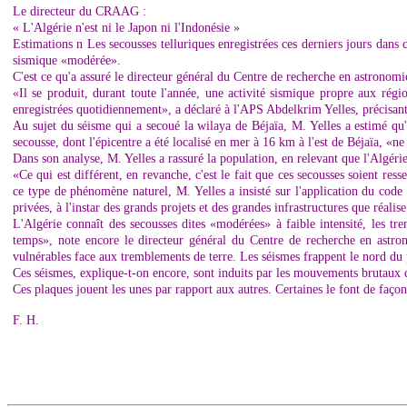
Le directeur du CRAAG :
« L'Algérie n'est ni le Japon ni l'Indonésie »
Estimations n Les secousses telluriques enregistrées ces derniers jours dans 
sismique «modérée».
C'est ce qu'a assuré le directeur général du Centre de recherche en astronom
«Il se produit, durant toute l'année, une activité sismique propre aux ré
enregistrées quotidiennement», a déclaré à l'APS Abdelkrim Yelles, précisan
Au sujet du séisme qui a secoué la wilaya de Béjaïa, M. Yelles a estimé qu
secousse, dont l'épicentre a été localisé en mer à 16 km à l'est de Béjaïa, «ne
Dans son analyse, M. Yelles a rassuré la population, en relevant que l'Algér
«Ce qui est différent, en revanche, c'est le fait que ces secousses soient res
ce type de phénomène naturel, M. Yelles a insisté sur l'application du code 
privées, à l'instar des grands projets et des grandes infrastructures que réalise
L'Algérie connaît des secousses dites «modérées» à faible intensité, les
temps», note encore le directeur général du Centre de recherche en astron
vulnérables face aux tremblements de terre. Les séismes frappent le nord du
Ces séismes, explique-t-on encore, sont induits par les mouvements brutaux des
Ces plaques jouent les unes par rapport aux autres. Certaines le font de façon
F. H.