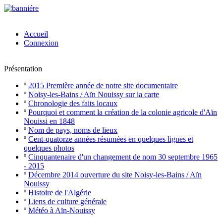
Accueil
Connexion
Présentation
º
2015 Première année de notre site documentaire
º
Noisy-les-Bains / Aïn Nouissy sur la carte
º
Chronologie des faits locaux
º
Pourquoi et comment la création de la colonie agricole d'Aïn
Nouissi en 1848
º
Nom de pays, noms de lieux
º
Cent-quatorze années résumées en quelques lignes et
quelques photos
º
Cinquantenaire d'un changement de nom 30 septembre 1965
- 2015
º
Décembre 2014 ouverture du site Noisy-les-Bains / Aïn
Nouissy
º
Histoire de l'Algérie
º
Liens de culture générale
º
Météo à Aïn-Nouissy