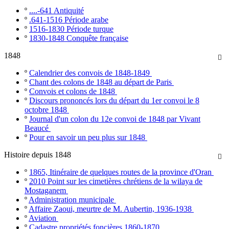
º
....-641 Antiquité
º
.641-1516 Période arabe
º
1516-1830 Période turque
º
1830-1848 Conquête française
1848

º
Calendrier des convois de 1848-1849
º
Chant des colons de 1848 au départ de Paris
º
Convois et colons de 1848
º
Discours prononcés lors du départ du 1er convoi le 8
octobre 1848
º
Journal d'un colon du 12e convoi de 1848 par Vivant
Beaucé
º
Pour en savoir un peu plus sur 1848
Histoire depuis 1848

º
1865, Itinéraire de quelques routes de la province d'Oran
º
2010 Point sur les cimetières chrétiens de la wilaya de
Mostaganem
º
Administration municipale
º
Affaire Zaoui, meurtre de M. Aubertin, 1936-1938
º
Aviation
º
Cadastre propriétés foncières 1860-1870