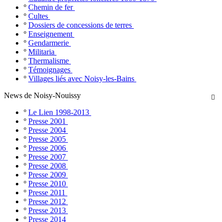
º
Chemin de fer
º
Cultes
º
Dossiers de concessions de terres
º
Enseignement
º
Gendarmerie
º
Militaria
º
Thermalisme
º
Témoignages
º
Villages liés avec Noisy-les-Bains
News de Noisy-Nouissy

º
Le Lien 1998-2013
º
Presse 2001
º
Presse 2004
º
Presse 2005
º
Presse 2006
º
Presse 2007
º
Presse 2008
º
Presse 2009
º
Presse 2010
º
Presse 2011
º
Presse 2012
º
Presse 2013
º
Presse 2014