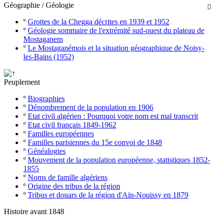
Géographie / Géologie

º
Grottes de la Chegga décrites en 1939 et 1952
º
Géologie sommaire de l'extrémité sud-ouest du plateau de
Mostaganem
º
Le Mostaganémois et la situation géographique de Noisy-
les-Bains (1952)
Peuplement
º
Biographies
º
Dénombrement de la population en 1906
º
Etat civil algérien : Pourquoi votre nom est mal transcrit
º
Etat civil français 1849-1962
º
Familles européennes
º
Familles parisiennes du 15e convoi de 1848
º
Généalogies
º
Mouvement de la population européenne, statistiques 1852-
1855
º
Noms de famille algériens
º
Origine des tribus de la région
º
Tribus et douars de la région d'Aïn-Nouissy en 1879
Histoire avant 1848