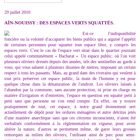
29 juillet 2010
AÏN-NOUISSY : DES ESPACES VERTS SQUATTÉS.
Est-ce l'indisponibilité
foncière ou la volonté d'accaparer les biens publics qui a aiguisé l'appétit
de certaines personnes pour squatter tout espace libre, y compris les
espaces verts. C'est le cas de l'espace vert situé dans le quartier jouxtant
celui appelé communément « Hacharat ». Un espace public, où l'on voit
plusieurs oliviers dressés depuis des années, tels des sentinelles au garde à
vous, qui vous saluent à plusieurs dizaines de mètres, imposant un certain
respect à tous les passants. Mais, au grand dam des riverains qui veulent à
tout prix préserver cet espace public, la main de l'homme y est pour
quelque chose dans la dénaturation de l'endroit. Les oliviers laissés à
l'abandon par la commune, sans aucune protection, ni prise en charge en
matière d'irrigation et d'entretien, l'espace en question est squatté petit à
petit sans que personne ne s'en rend compte. En effet, on y trouve
pratiquement de tout, cet espace, à notre grand étonnement sert
actuellement de dépôt pour les ordures ménagères et autre détritus jetés
d'une manière anarchique sans que ces citoyens inconscients, n'aient été
verbalisés conformément à la règlementation en vigueur, pour avoir
altérer la nature, d'autres se permettent même, de garer leurs grosses
remorques au milieu des oliviers, l'utilisant ainsi de parc pour semi-