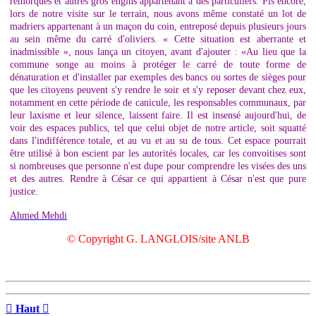
remorques et autres gros engins appartenant à des particuliers. Pis encore,
lors de notre visite sur le terrain, nous avons même constaté un lot de
madriers appartenant à un maçon du coin, entreposé depuis plusieurs jours
au sein même du carré d'oliviers. « Cette situation est aberrante et
inadmissible », nous lança un citoyen, avant d'ajouter : «Au lieu que la
commune songe au moins à protéger le carré de toute forme de
dénaturation et d'installer par exemples des bancs ou sortes de sièges pour
que les citoyens peuvent s'y rendre le soir et s'y reposer devant chez eux,
notamment en cette période de canicule, les responsables communaux, par
leur laxisme et leur silence, laissent faire. Il est insensé aujourd'hui, de
voir des espaces publics, tel que celui objet de notre article, soit squatté
dans l'indifférence totale, et au vu et au su de tous. Cet espace pourrait
être utilisé à bon escient par les autorités locales, car les convoitises sont
si nombreuses que personne n'est dupe pour comprendre les visées des uns
et des autres. Rendre à César ce qui appartient à César n'est que pure
justice.
Ahmed Mehdi
© Copyright G. LANGLOIS/site ANLB

Haut
