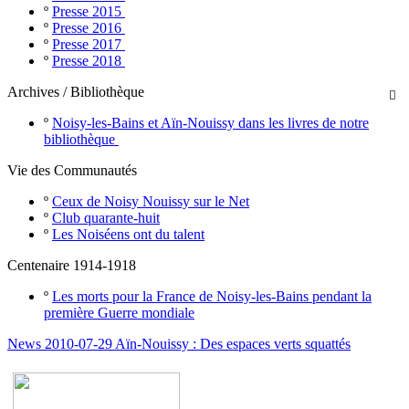
º
Presse 2015
º
Presse 2016
º
Presse 2017
º
Presse 2018
Archives / Bibliothèque

º
Noisy-les-Bains et Aïn-Nouissy dans les livres de notre
bibliothèque
Vie des Communautés
º
Ceux de Noisy Nouissy sur le Net
º
Club quarante-huit
º
Les Noiséens ont du talent
Centenaire 1914-1918
º
Les morts pour la France de Noisy-les-Bains pendant la
première Guerre mondiale
News 2010-07-29 Aïn-Nouissy : Des espaces verts squattés