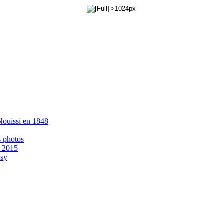
 Nouissi en 1848
s photos
- 2015
ssy