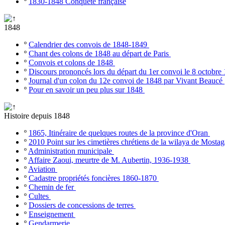
º
1830-1848 Conquête française
1848
º
Calendrier des convois de 1848-1849
º
Chant des colons de 1848 au départ de Paris
º
Convois et colons de 1848
º
Discours prononcés lors du départ du 1er convoi le 8 octobr
º
Journal d'un colon du 12e convoi de 1848 par Vivant Beaucé
º
Pour en savoir un peu plus sur 1848
Histoire depuis 1848
º
1865, Itinéraire de quelques routes de la province d'Oran
º
2010 Point sur les cimetières chrétiens de la wilaya de Most
º
Administration municipale
º
Affaire Zaoui, meurtre de M. Aubertin, 1936-1938
º
Aviation
º
Cadastre propriétés foncières 1860-1870
º
Chemin de fer
º
Cultes
º
Dossiers de concessions de terres
º
Enseignement
º
Gendarmerie