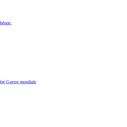
othèque
ière Guerre mondiale