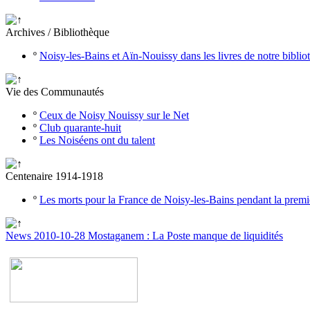
Archives / Bibliothèque
º
Noisy-les-Bains et Aïn-Nouissy dans les livres de notre bibli
Vie des Communautés
º
Ceux de Noisy Nouissy sur le Net
º
Club quarante-huit
º
Les Noiséens ont du talent
Centenaire 1914-1918
º
Les morts pour la France de Noisy-les-Bains pendant la prem
News 2010-10-28 Mostaganem : La Poste manque de liquidités