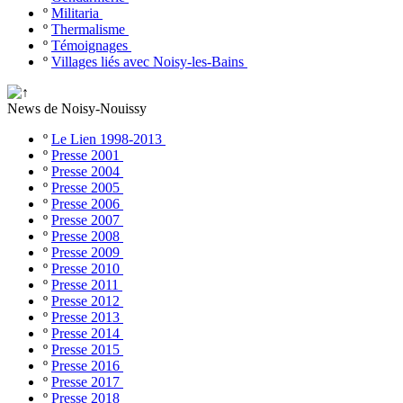
º
Militaria
º
Thermalisme
º
Témoignages
º
Villages liés avec Noisy-les-Bains
News de Noisy-Nouissy
º
Le Lien 1998-2013
º
Presse 2001
º
Presse 2004
º
Presse 2005
º
Presse 2006
º
Presse 2007
º
Presse 2008
º
Presse 2009
º
Presse 2010
º
Presse 2011
º
Presse 2012
º
Presse 2013
º
Presse 2014
º
Presse 2015
º
Presse 2016
º
Presse 2017
º
Presse 2018