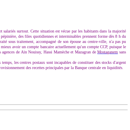
 salariés surtout. Cette situation est vécue par les habitants dans la majorité
 pépinière, des files quotidiennes et interminables prennent forme dès 8 h du
etraité sous traitement, accompagné de son épouse au centre-ville, n'a pas pu
vaut mieux avoir un compte bancaire actuellement qu'un compte CCP, puisque le
é les agences de Aïn Nouissy, Hassi Mamèche et Mazagran de
Mostaganem
sans
rs temps, les centres postaux sont incapables de constituer des stocks d'argent
rovisionnement des recettes principales par la Banque centrale en liquidités.