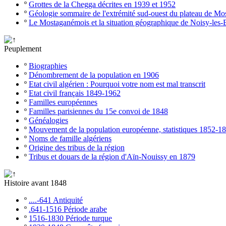
º
Grottes de la Chegga décrites en 1939 et 1952
º
Géologie sommaire de l'extrémité sud-ouest du plateau de M
º
Le Mostaganémois et la situation géographique de Noisy-les-
Peuplement
º
Biographies
º
Dénombrement de la population en 1906
º
Etat civil algérien : Pourquoi votre nom est mal transcrit
º
Etat civil français 1849-1962
º
Familles européennes
º
Familles parisiennes du 15e convoi de 1848
º
Généalogies
º
Mouvement de la population européenne, statistiques 1852-1
º
Noms de famille algériens
º
Origine des tribus de la région
º
Tribus et douars de la région d'Aïn-Nouissy en 1879
Histoire avant 1848
º
....-641 Antiquité
º
.641-1516 Période arabe
º
1516-1830 Période turque