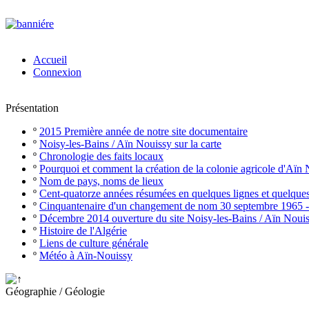
Accueil
Connexion
Présentation
º
2015 Première année de notre site documentaire
º
Noisy-les-Bains / Aïn Nouissy sur la carte
º
Chronologie des faits locaux
º
Pourquoi et comment la création de la colonie agricole d'Aïn
º
Nom de pays, noms de lieux
º
Cent-quatorze années résumées en quelques lignes et quelque
º
Cinquantenaire d'un changement de nom 30 septembre 1965 
º
Décembre 2014 ouverture du site Noisy-les-Bains / Aïn Noui
º
Histoire de l'Algérie
º
Liens de culture générale
º
Météo à Aïn-Nouissy
Géographie / Géologie