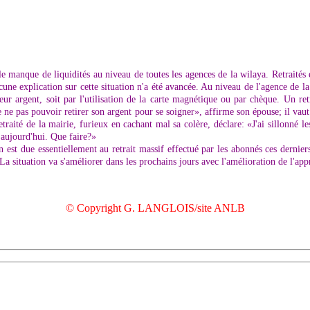
e manque de liquidités au niveau de toutes les agences de la wilaya. Retraités et
e explication sur cette situation n'a été avancée. Au niveau de l'agence de la
 leur argent, soit par l'utilisation de la carte magnétique ou par chèque. Un r
de ne pas pouvoir retirer son argent pour se soigner», affirme son épouse; il 
raité de la mairie, furieux en cachant mal sa colère, déclare: «J'ai sillonn
 aujourd'hui. Que faire?»
ion est due essentiellement au retrait massif effectué par les abonnés ces dernie
a situation va s'améliorer dans les prochains jours avec l'amélioration de l'app
© Copyright G. LANGLOIS/site ANLB