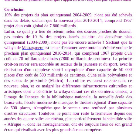
Conclusion
10% des projets du plan quinquennal 2004-2009, n'ont pas été achevés
dans les délais, sachant que la nouveau plan 2010-2014, comprend 1967
projet d'un coût global de 7 800 milliards.
Enfin, ce qu'il y a lieu de retenir, selon des sources proches du dossier,
pas moins de 10 % des projets lancés au titre du deuxième plan
quinquennal (2004-2009), n'ont pas été encore achevés ! Sachant que la
wilaya de
Mostaganem
est tenue d'entamer avec toute la sérénité voulue le
prochain plan quinquennal 2010-2014, qui comprend 1967 projets d'un
coût de 78 milliards de dinars (7800 milliards de centimes). La priorité
croit-on savoir sera accordée au secteur de la jeunesse et du sport, avec la
réalisation d'un complexe sportif olympique d'une capacité de 50 000
places d'un coût de 500 milliards de centimes, d'une salle polyvalente et
des stades de proximité (Matico). La culture est aussi retenue dans ce
nouveau plan, et ce malgré les différentes infrastructures culturelles et
artistiques dont a bénéficié la wilaya durant ces dix dernières années, à
l'image de l'annexe de la bibliothèque nationale, la nouvelle école des
beaux-arts, l'école moderne de musique, le théâtre régional d'une capacité
de 500 places, n'empêche que le secteur sera renforcé par plusieurs
d'autres structures. Toutefois, le point noir reste la fermeture depuis des
années des quatre salles de cinéma, plus particulièrement la splendide salle
« Afrique », dont les mostaganémois, ont été toujours fiers de son grand
écran qui rivalisait avec les plus grands écrans européens.