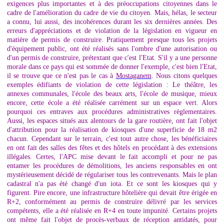
exigences plus importantes et à des préoccupations citoyennes dans le
cadre de l'amélioration du cadre de vie du citoyen. Mais, hélas, le secteur
a connu, lui aussi, des incohérences durant les six dernières années. Des
erreurs d'appréciations et de violation de la législation en vigueur en
matière de permis de construire. Pratiquement presque tous les projets
d'équipement public, ont été réalisés sans l'ombre d'une autorisation ou
d'un permis de construire, prétextant que c'est l'Etat. S'il y a une personne
morale dans ce pays qui est sommée de donner l'exemple, c'est bien l'Etat,
il se trouve que ce n'est pas le cas à
Mostaganem
. Nous citons quelques
exemples édifiants de violation de cette législation : Le théâtre, les
annexes communales, l'école des beaux arts, l'école de musique, mieux
encore, cette école a été réalisée carrément sur un espace vert. Alors
pourquoi ces entraves aux procédures administratives règlementaires.
Aussi, les espaces situés aux alentours de la gare routière, ont fait l'objet
d'attribution pour la réalisation de kiosques d'une superficie de 18 m2
chacun. Cependant sur le terrain, c'est tout autre chose, les bénéficiaires
en ont fait des salles des fêtes et des hôtels en procédant à des extensions
illégales. Certes, l'APC mise devant le fait accompli et pour ne pas
entamer les procédures de démolitions, les anciens responsables en ont
mystérieusement décidé de régulariser tous les contrevenants. Mais le plan
cadastral n'a pas été changé d'un iota. Et ce sont les kiosques qui y
figurent. Pire encore, une infrastructure hôtelière qui devait être érigée en
R+2, conformément au permis de construire délivré par les services
compétents, elle a été réalisée en R+4 en toute impunité. Certains projets
ont même fait l'objet de procès-verbaux de réception antidatés, pour