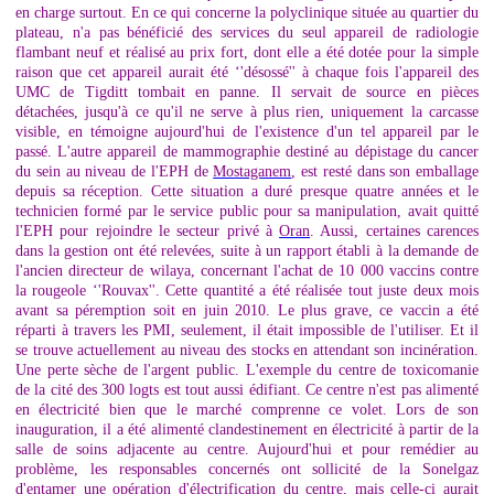
en charge surtout. En ce qui concerne la polyclinique située au quartier du
plateau, n'a pas bénéficié des services du seul appareil de radiologie
flambant neuf et réalisé au prix fort, dont elle a été dotée pour la simple
raison que cet appareil aurait été ‘'désossé'' à chaque fois l'appareil des
UMC de Tigditt tombait en panne. Il servait de source en pièces
détachées, jusqu'à ce qu'il ne serve à plus rien, uniquement la carcasse
visible, en témoigne aujourd'hui de l'existence d'un tel appareil par le
passé. L'autre appareil de mammographie destiné au dépistage du cancer
du sein au niveau de l'EPH de
Mostaganem
, est resté dans son emballage
depuis sa réception. Cette situation a duré presque quatre années et le
technicien formé par le service public pour sa manipulation, avait quitté
l'EPH pour rejoindre le secteur privé à
Oran
. Aussi, certaines carences
dans la gestion ont été relevées, suite à un rapport établi à la demande de
l'ancien directeur de wilaya, concernant l'achat de 10 000 vaccins contre
la rougeole ‘'Rouvax''. Cette quantité a été réalisée tout juste deux mois
avant sa péremption soit en juin 2010. Le plus grave, ce vaccin a été
réparti à travers les PMI, seulement, il était impossible de l'utiliser. Et il
se trouve actuellement au niveau des stocks en attendant son incinération.
Une perte sèche de l'argent public. L'exemple du centre de toxicomanie
de la cité des 300 logts est tout aussi édifiant. Ce centre n'est pas alimenté
en électricité bien que le marché comprenne ce volet. Lors de son
inauguration, il a été alimenté clandestinement en électricité à partir de la
salle de soins adjacente au centre. Aujourd'hui et pour remédier au
problème, les responsables concernés ont sollicité de la Sonelgaz
d'entamer une opération d'électrification du centre, mais celle-ci aurait