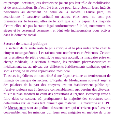
est presque inexistant, ces derniers ne jouent pas leur rôle de mobilisation
et de sensibilisation, ils n'ont été élus que pour faire aboutir leurs intérêts
personnels au détriment de celui de la société. D'autre part, les
associations à caractère caritatif ou autres, elles aussi, ne sont pas
présentes sur le terrain, elles ne le sont que sur le papier. La majorité
d'entre elles, n'a pas la statut légal conformément à la loi, notamment les
sièges et le personnel permanent et bénévole indispensables pour activer
dans le domaine social.
Secteur de la santé publique
Le secteur de la santé reste le plus critiqué et le plus indésirable chez le
citoyen mostaganémois. Les raisons sont nombreuses et évidentes. Ce sont
les prestations de piètre qualité, le mauvais accueil, la mauvaise prise en
charge médicale, la relation humaine, les produits pharmaceutiques et
médicamenteux, au niveau des différents établissements sanitaires qui en
sont à l'origine de cette appréciation médiocre.
Tous ces ingrédients ont contribué d'une façon certaine au ternissement de
l'image de marque du secteur. L'hôpital de
Mostaganem
souvent sujet à
des palabres de la part des citoyens, est un établissement public qui
n'arrive toujours pas à répondre convenablement aux besoins des citoyens,
ni sur le plan médical ni celui des prestations d'urgence. Beaucoup reste à
faire dabs ce secteur, où pratiquement la majorité des structures sont
défaillantes sur les plans tant humain que matériel. La maternité et l'EPH
de
Mostaganem
sont au podium des structures qui n'arrivent pas à assurer
convenablement les missions qui leurs sont assignées en matière de prise