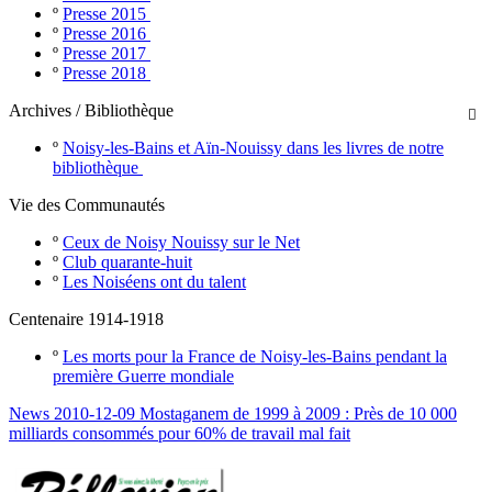
º
Presse 2015
º
Presse 2016
º
Presse 2017
º
Presse 2018
Archives / Bibliothèque

º
Noisy-les-Bains et Aïn-Nouissy dans les livres de notre
bibliothèque
Vie des Communautés
º
Ceux de Noisy Nouissy sur le Net
º
Club quarante-huit
º
Les Noiséens ont du talent
Centenaire 1914-1918
º
Les morts pour la France de Noisy-les-Bains pendant la
première Guerre mondiale
News 2010-12-09 Mostaganem de 1999 à 2009 : Près de 10 000
milliards consommés pour 60% de travail mal fait