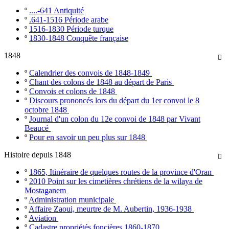
º
....-641 Antiquité
º
.641-1516 Période arabe
º
1516-1830 Période turque
º
1830-1848 Conquête française
1848

º
Calendrier des convois de 1848-1849
º
Chant des colons de 1848 au départ de Paris
º
Convois et colons de 1848
º
Discours prononcés lors du départ du 1er convoi le 8
octobre 1848
º
Journal d'un colon du 12e convoi de 1848 par Vivant
Beaucé
º
Pour en savoir un peu plus sur 1848
Histoire depuis 1848

º
1865, Itinéraire de quelques routes de la province d'Oran
º
2010 Point sur les cimetières chrétiens de la wilaya de
Mostaganem
º
Administration municipale
º
Affaire Zaoui, meurtre de M. Aubertin, 1936-1938
º
Aviation
º
Cadastre propriétés foncières 1860-1870