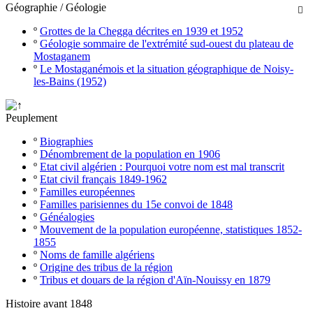
Géographie / Géologie

º
Grottes de la Chegga décrites en 1939 et 1952
º
Géologie sommaire de l'extrémité sud-ouest du plateau de
Mostaganem
º
Le Mostaganémois et la situation géographique de Noisy-
les-Bains (1952)
Peuplement
º
Biographies
º
Dénombrement de la population en 1906
º
Etat civil algérien : Pourquoi votre nom est mal transcrit
º
Etat civil français 1849-1962
º
Familles européennes
º
Familles parisiennes du 15e convoi de 1848
º
Généalogies
º
Mouvement de la population européenne, statistiques 1852-
1855
º
Noms de famille algériens
º
Origine des tribus de la région
º
Tribus et douars de la région d'Aïn-Nouissy en 1879
Histoire avant 1848