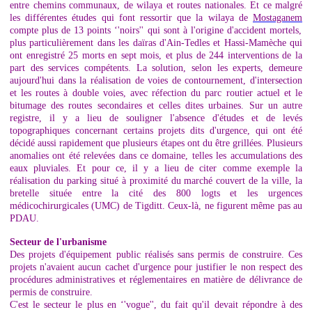
entre chemins communaux, de wilaya et routes nationales. Et ce malgré
les différentes études qui font ressortir que la wilaya de
Mostaganem
compte plus de 13 points ‘'noirs'' qui sont à l'origine d'accident mortels,
plus particulièrement dans les daïras d'Ain-Tedles et Hassi-Mamèche qui
ont enregistré 25 morts en sept mois, et plus de 244 interventions de la
part des services compétents. La solution, selon les experts, demeure
aujourd'hui dans la réalisation de voies de contournement, d'intersection
et les routes à double voies, avec réfection du parc routier actuel et le
bitumage des routes secondaires et celles dites urbaines. Sur un autre
registre, il y a lieu de souligner l'absence d'études et de levés
topographiques concernant certains projets dits d'urgence, qui ont été
décidé aussi rapidement que plusieurs étapes ont du être grillées. Plusieurs
anomalies ont été relevées dans ce domaine, telles les accumulations des
eaux pluviales. Et pour ce, il y a lieu de citer comme exemple la
réalisation du parking situé à proximité du marché couvert de la ville, la
bretelle située entre la cité des 800 logts et les urgences
médicochirurgicales (UMC) de Tigditt. Ceux-là, ne figurent même pas au
PDAU.
Secteur de l'urbanisme
Des projets d'équipement public réalisés sans permis de construire. Ces
projets n'avaient aucun cachet d'urgence pour justifier le non respect des
procédures administratives et réglementaires en matière de délivrance de
permis de construire.
C'est le secteur le plus en ‘'vogue'', du fait qu'il devait répondre à des