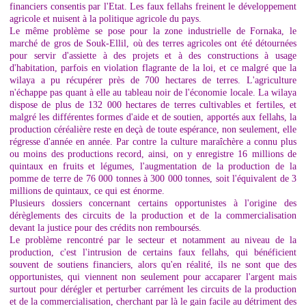
financiers consentis par l'Etat. Les faux fellahs freinent le développement
agricole et nuisent à la politique agricole du pays.
Le même problème se pose pour la zone industrielle de Fornaka, le
marché de gros de Souk-Ellil, où des terres agricoles ont été détournées
pour servir d'assiette à des projets et à des constructions à usage
d'habitation, parfois en violation flagrante de la loi, et ce malgré que la
wilaya a pu récupérer près de 700 hectares de terres. L'agriculture
n'échappe pas quant à elle au tableau noir de l'économie locale. La wilaya
dispose de plus de 132 000 hectares de terres cultivables et fertiles, et
malgré les différentes formes d'aide et de soutien, apportés aux fellahs, la
production céréalière reste en deçà de toute espérance, non seulement, elle
régresse d'année en année. Par contre la culture maraîchère a connu plus
ou moins des productions record, ainsi, on y enregistre 16 millions de
quintaux en fruits et légumes, l'augmentation de la production de la
pomme de terre de 76 000 tonnes à 300 000 tonnes, soit l'équivalent de 3
millions de quintaux, ce qui est énorme.
Plusieurs dossiers concernant certains opportunistes à l'origine des
dérèglements des circuits de la production et de la commercialisation
devant la justice pour des crédits non remboursés.
Le problème rencontré par le secteur et notamment au niveau de la
production, c'est l'intrusion de certains faux fellahs, qui bénéficient
souvent de soutiens financiers, alors qu'en réalité, ils ne sont que des
opportunistes, qui viennent non seulement pour accaparer l'argent mais
surtout pour dérégler et perturber carrément les circuits de la production
et de la commercialisation, cherchant par là le gain facile au détriment des