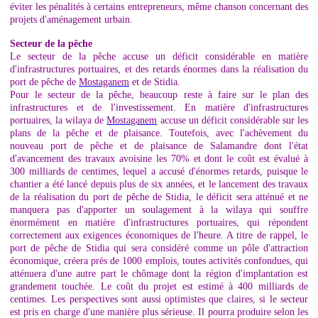
éviter les pénalités à certains entrepreneurs, même chanson concernant des
projets d'aménagement urbain.
Secteur de la pêche
Le secteur de la pêche accuse un déficit considérable en matière
d'infrastructures portuaires, et des retards énormes dans la réalisation du
port de pêche de
Mostaganem
et de Stidia.
Pour le secteur de la pêche, beaucoup reste à faire sur le plan des
infrastructures et de l'investissement. En matière d'infrastructures
portuaires, la wilaya de
Mostaganem
accuse un déficit considérable sur les
plans de la pêche et de plaisance. Toutefois, avec l'achèvement du
nouveau port de pêche et de plaisance de Salamandre dont l'état
d'avancement des travaux avoisine les 70% et dont le coût est évalué à
300 milliards de centimes, lequel a accusé d'énormes retards, puisque le
chantier a été lancé depuis plus de six années, et le lancement des travaux
de la réalisation du port de pêche de Stidia, le déficit sera atténué et ne
manquera pas d'apporter un soulagement à la wilaya qui souffre
énormément en matière d'infrastructures portuaires, qui répondent
correctement aux exigences économiques de l'heure. A titre de rappel, le
port de pêche de Stidia qui sera considéré comme un pôle d'attraction
économique, créera près de 1000 emplois, toutes activités confondues, qui
atténuera d'une autre part le chômage dont la région d'implantation est
grandement touchée. Le coût du projet est estimé à 400 milliards de
centimes. Les perspectives sont aussi optimistes que claires, si le secteur
est pris en charge d'une manière plus sérieuse. Il pourra produire selon les