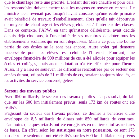
que le chauffage reste une priorité. L'enfant doit être chauffé et pour cela,
les responsables doivent mettre tous les moyens en œuvre en ce sens. Le
ministre n'en revenait pas lorsqu'il avait constaté, qu'une école primaire
avait bénéficié de travaux d'embellissement, alors qu'elle tait dépourvue
de moyens de chauffage et les élèves grelotaient à l'intérieur des classes.
Dans ce contexte, l'APW, en tant qu'instance délibérante, avait décidé
depuis déjà cinq ans, à l'unanimité de ses membres de doter tous les
établissements scolaires qui en sont dépourvus. Mais à ce jour, une bonne
partie de ces écoles ne le sont pas encore. Autre volet qui demeure
inaccessible pour les élèves, est celui de l'Internet. Pourtant, une
enveloppe financière de 900 millions de cts, a été allouée pour équiper les
écoles et collèges, mais aucune dotation n'a été effectuée pour l'heure.
Aussi, il y a lieu de soulever, les difficultés rencontrées par ce secteur des
années durant, où près de 21 milliards de cts, seraient toujours bloqués, et
les activités du service concerné, gelées.
Secteur des travaux publics
Avec 850 milliards, le secteur des travaux publics, n'a pas suivi, du fait
que sur les 600 km initialement prévus, seuls 173 km de routes ont été
réalisés.
S'agissant du secteur des travaux publics, ce dernier a bénéficié d'une
enveloppe de 8,5 milliards de dinars soit 850 milliards de centimes,
néanmoins quelques retards ont été enregistrés en matière d'infrastructures
de bases. En effet, selon les statistiques en notre possession, ce sont 173
km de route seulement ont été réalisés sur les 600 km initialement prévus