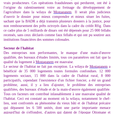
vrais producteurs. Ces opérations frauduleuses qui perdurent, ont été à
l'origine du ralentissement voire au freinage du développement de
l'agriculture dans la wilaya de
Mostaganem
. Il serait plus judicieux
d'ouvrir le dossier pour mieux comprendre et mieux situer les fuites,
sachant que la BADR a déjà transmis plusieurs dossiers à la justice, pour
non remboursement des prêts octroyés dans la cadre du crédit Rfig. Dans
ce cadre plus de 5 milliards de dinars ont été dépensés pour 25 000 fellahs
recensés, sans ceux déclarés comme faux fellahs et qui ont pu soutirer aux
institutions financières des sommes colossales.
Secteur de l'habitat
Des entreprises non performantes, le manque d'une main-d'œuvre
qualifiée, des bureaux d'études limités, tous ces paramètres ont fait que la
qualité du logement à
Mostaganem
est mauvaise.
Le secteur de l'habitat ne fait pas exception. La wilaya de
Mostaganem
a
bénéficié de 35 000 logements toutes formules confondues. 12 000
logements sociaux, 15 000 dans la cadre de l'habitat rural, 8 000
participatifs, cependant l'inexistence d'un fichier foncier, a été un grand
problème, aussi, il y a lieu d'ajouter, le problème des entreprises
qualifiées, des bureaux d'étude et de la main-d'œuvre également qualifiée.
Tous ces facteurs ont contribué inlassablement à une mauvaise qualité de
l'habitat. Ceci est constaté au moment où la wilaya, notamment le chef-
lieu, sont confrontés au phénomène du vieux bâti et de l'habitat précaire
qui dépassent les 6 500 unités, dont une partie importante menace
aujourd'hui de s'effondrer, d'autres qui datent de l'époque Ottomane et