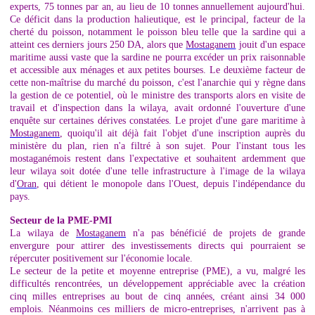
experts, 75 tonnes par an, au lieu de 10 tonnes annuellement aujourd'hui.
Ce déficit dans la production halieutique, est le principal, facteur de la
cherté du poisson, notamment le poisson bleu telle que la sardine qui a
atteint ces derniers jours 250 DA, alors que
Mostaganem
jouit d'un espace
maritime aussi vaste que la sardine ne pourra excéder un prix raisonnable
et accessible aux ménages et aux petites bourses. Le deuxième facteur de
cette non-maîtrise du marché du poisson, c'est l'anarchie qui y règne dans
la gestion de ce potentiel, où le ministre des transports alors en visite de
travail et d'inspection dans la wilaya, avait ordonné l'ouverture d'une
enquête sur certaines dérives constatées. Le projet d'une gare maritime à
Mostaganem
, quoiqu'il ait déjà fait l'objet d'une inscription auprès du
ministère du plan, rien n'a filtré à son sujet. Pour l'instant tous les
mostaganémois restent dans l'expectative et souhaitent ardemment que
leur wilaya soit dotée d'une telle infrastructure à l'image de la wilaya
d'
Oran
, qui détient le monopole dans l'Ouest, depuis l'indépendance du
pays.
Secteur de la PME-PMI
La wilaya de
Mostaganem
n'a pas bénéficié de projets de grande
envergure pour attirer des investissements directs qui pourraient se
répercuter positivement sur l'économie locale.
Le secteur de la petite et moyenne entreprise (PME), a vu, malgré les
difficultés rencontrées, un développement appréciable avec la création
cinq milles entreprises au bout de cinq années, créant ainsi 34 000
emplois. Néanmoins ces milliers de micro-entreprises, n'arrivent pas à