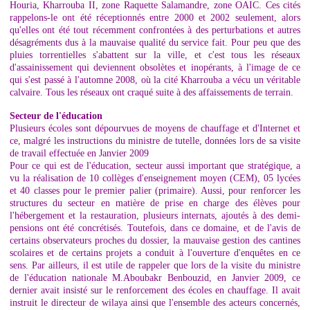
Houria, Kharrouba II, zone Raquette Salamandre, zone OAIC. Ces cités
rappelons-le ont été réceptionnés entre 2000 et 2002 seulement, alors
qu'elles ont été tout récemment confrontées à des perturbations et autres
désagréments dus à la mauvaise qualité du service fait. Pour peu que des
pluies torrentielles s'abattent sur la ville, et c'est tous les réseaux
d'assainissement qui deviennent obsolètes et inopérants, à l'image de ce
qui s'est passé à l'automne 2008, où la cité Kharrouba a vécu un véritable
calvaire. Tous les réseaux ont craqué suite à des affaissements de terrain.
Secteur de l'éducation
Plusieurs écoles sont dépourvues de moyens de chauffage et d'Internet et
ce, malgré les instructions du ministre de tutelle, données lors de sa visite
de travail effectuée en Janvier 2009
Pour ce qui est de l'éducation, secteur aussi important que stratégique, a
vu la réalisation de 10 collèges d'enseignement moyen (CEM), 05 lycées
et 40 classes pour le premier palier (primaire). Aussi, pour renforcer les
structures du secteur en matière de prise en charge des élèves pour
l'hébergement et la restauration, plusieurs internats, ajoutés à des demi-
pensions ont été concrétisés. Toutefois, dans ce domaine, et de l'avis de
certains observateurs proches du dossier, la mauvaise gestion des cantines
scolaires et de certains projets a conduit à l'ouverture d'enquêtes en ce
sens. Par ailleurs, il est utile de rappeler que lors de la visite du ministre
de l'éducation nationale M.Aboubakr Benbouzid, en Janvier 2009, ce
dernier avait insisté sur le renforcement des écoles en chauffage. Il avait
instruit le directeur de wilaya ainsi que l'ensemble des acteurs concernés,