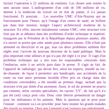
facturé l'opération à 22 millions de centimes. Les choses sont restées là
sans aucune issue. L'audiogramme d'un coût de 100 millions de cts,
destiné à la médecine du travail est en état de panne, il n'a jamais
fonctionné, Et pourtant…. Les nouvelles UMC d'Ain-Nouissy qui ne
fonctionnent pour l'heure, qu'à l'image d'un centre de santé, ne brillent
pas dans leur mission, malgré l'aspect architectural moderne de la
structure. En effet, inscrite initialement comme UMC, cette structure n'en
finit pas de se débattre dans des problèmes d'ordre technique et matériel.
Inaugurée par le Président de la République depuis plusieurs années, elle
n'a ouvert se portes que cette année pour plusieurs raisons. Elle n'était pas
alimenté en électricité et en gaz, mas ces deux problèmes emblent être
réglés avec l'arrivée du nouveau directeur de la santé publique. Mais le
plus important reste ailleurs et qui n'a pas été réglé à ce jour. Il s'agit d'un
problème technique qui a mis tous les responsables concernés dans
l'embarras, suite à un article paru dans la presse. Il s'agit au fait, de
l'appareil de radiologie, qui devait être, selon les experts, installé au rez-
de-chaussée, de façon à permettre aux handicapés, aux accidentés de la
route ou tout autre personne invalide d'être pris en charge dans des
conditions convenables, a été installé au premier étage, sachant que la
structure n'est pas dotée d'un ascenseur. Aussi, le sol du premier ne pourra
pas contenir, selon certains spécialistes, les rayons ‘UV', du fait qu'il n'a
pas été (sol) conçu pour cela. Donc cette théorie présenterait un danger
pour les utilisateurs et les patients. Mais la question qui se pose pour
l'instant : comment va-t-on procéder pour faire monter les grands malades
dits lourds au premier. Quoi que l'appareil n'est toujours pas opérationnel.