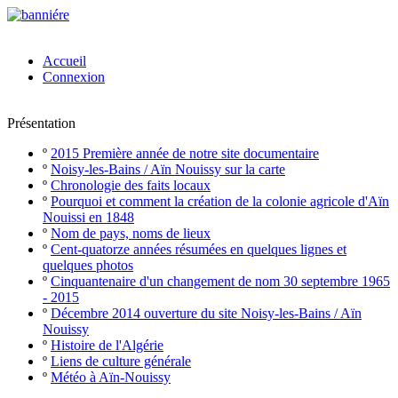
Accueil
Connexion
Présentation
º
2015 Première année de notre site documentaire
º
Noisy-les-Bains / Aïn Nouissy sur la carte
º
Chronologie des faits locaux
º
Pourquoi et comment la création de la colonie agricole d'Aïn
Nouissi en 1848
º
Nom de pays, noms de lieux
º
Cent-quatorze années résumées en quelques lignes et
quelques photos
º
Cinquantenaire d'un changement de nom 30 septembre 1965
- 2015
º
Décembre 2014 ouverture du site Noisy-les-Bains / Aïn
Nouissy
º
Histoire de l'Algérie
º
Liens de culture générale
º
Météo à Aïn-Nouissy