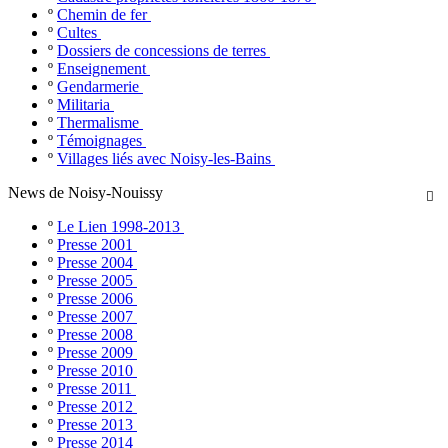
º
Chemin de fer
º
Cultes
º
Dossiers de concessions de terres
º
Enseignement
º
Gendarmerie
º
Militaria
º
Thermalisme
º
Témoignages
º
Villages liés avec Noisy-les-Bains
News de Noisy-Nouissy

º
Le Lien 1998-2013
º
Presse 2001
º
Presse 2004
º
Presse 2005
º
Presse 2006
º
Presse 2007
º
Presse 2008
º
Presse 2009
º
Presse 2010
º
Presse 2011
º
Presse 2012
º
Presse 2013
º
Presse 2014