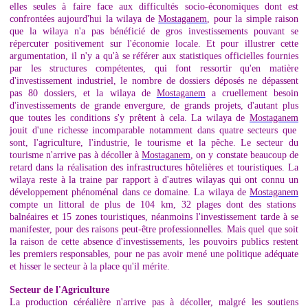
elles seules à faire face aux difficultés socio-économiques dont est
confrontées aujourd'hui la wilaya de
Mostaganem
, pour la simple raison
que la wilaya n'a pas bénéficié de gros investissements pouvant se
répercuter positivement sur l'économie locale. Et pour illustrer cette
argumentation, il n'y a qu'à se référer aux statistiques officielles fournies
par les structures compétentes, qui font ressortir qu'en matière
d'investissement industriel, le nombre de dossiers déposés ne dépassent
pas 80 dossiers, et la wilaya de
Mostaganem
a cruellement besoin
d'investissements de grande envergure, de grands projets, d'autant plus
que toutes les conditions s'y prêtent à cela. La wilaya de
Mostaganem
jouit d'une richesse incomparable notamment dans quatre secteurs que
sont, l'agriculture, l'industrie, le tourisme et la pêche. Le secteur du
tourisme n'arrive pas à décoller à
Mostaganem
, on y constate beaucoup de
retard dans la réalisation des infrastructures hôtelières et touristiques. La
wilaya reste à la traine par rapport à d'autres wilayas qui ont connu un
développement phénoménal dans ce domaine. La wilaya de
Mostaganem
compte un littoral de plus de 104 km, 32 plages dont des stations
balnéaires et 15 zones touristiques, néanmoins l'investissement tarde à se
manifester, pour des raisons peut-être professionnelles. Mais quel que soit
la raison de cette absence d'investissements, les pouvoirs publics restent
les premiers responsables, pour ne pas avoir mené une politique adéquate
et hisser le secteur à la place qu'il mérite.
Secteur de l'Agriculture
La production céréalière n'arrive pas à décoller, malgré les soutiens