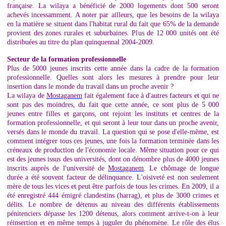
française. La wilaya a bénéficié de 2000 logements dont 500 seront
achevés incessamment. A noter par ailleurs, que les besoins de la wilaya
en la matière se situent dans l'habitat rural du fait que 65% de la demande
provient des zones rurales et suburbaines. Plus de 12 000 unités ont été
distribuées au titre du plan quinquennal 2004-2009.
Secteur de la formation professionnelle
Plus de 5000 jeunes inscrits cette année dans la cadre de la formation
professionnelle. Quelles sont alors les mesures à prendre pour leur
insertion dans le monde du travail dans un proche avenir ?
La wilaya de
Mostaganem
fait également face à d'autres facteurs et qui ne
sont pas des moindres, du fait que cette année, ce sont plus de 5 000
jeunes entre filles et garçons, ont rejoint les instituts et centres de la
formation professionnelle, et qui seront à leur tour dans un proche avenir,
versés dans le monde du travail. La question qui se pose d'elle-même, est
comment intégrer tous ces jeunes, une fois la formation terminée dans les
créneaux de production de l'économie locale. Même situation pour ce qui
est des jeunes issus des universités, dont on dénombre plus de 4000 jeunes
inscrits auprès de l'université de
Mostaganem
. Le chômage de longue
durée a été souvent facteur de délinquance. L'oisiveté est non seulement
mère de tous les vices et peut être parfois de tous les crimes. En 2009, il a
été enregistré 444 émigré clandestins (harrag), et plus de 3000 crimes et
délits. Le nombre de détenus au niveau des différents établissements
pénitenciers dépasse les 1200 détenus, alors comment arrive-t-on à leur
réinsertion et en même temps à juguler du phénomène. Le rôle des élus