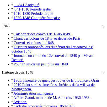
º
....-641 Antiquité
º
.641-1516 Période arabe
º
1516-1830 Période turque
º
1830-1848 Conquête française
1848

º
Calendrier des convois de 1848-1849
º
Chant des colons de 1848 au départ de Paris
º
Convois et colons de 1848
º
Discours prononcés lors du départ du 1er convoi le 8
octobre 1848
º
Journal d'un colon du 12e convoi de 1848 par Vivant
Beaucé
º
Pour en savoir un peu plus sur 1848
Histoire depuis 1848

º
1865, Itinéraire de quelques routes de la province d'Oran
º
2010 Point sur les cimetières chrétiens de la wilaya de
Mostaganem
º
Administration municipale
º
Affaire Zaoui, meurtre de M. Aubertin, 1936-1938
º
Aviation
º
Cadastre propriétés foncières 1860-1870