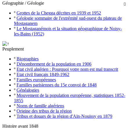
Géographie / Géologie

º
Grottes de la Chegga décrites en 1939 et 1952
º
Géologie sommaire de l'extrémité sud-ouest du plateau de
Mostaganem
º
Le Mostaganémois et la situation géographique de Noisy-
les-Bains (1952)
Peuplement
º
Biographies
º
Dénombrement de la population en 1906
º
Etat civil algérien : Pourquoi votre nom est mal transcrit
º
Etat civil français 1849-1962
º
Familles européennes
º
Familles parisiennes du 15e convoi de 1848
º
Généalogies
º
Mouvement de la population européenne, statistiques 1852-
1855
º
Noms de famille algériens
º
Origine des tribus de la région
º
Tribus et douars de la région d'Aïn-Nouissy en 1879
Histoire avant 1848