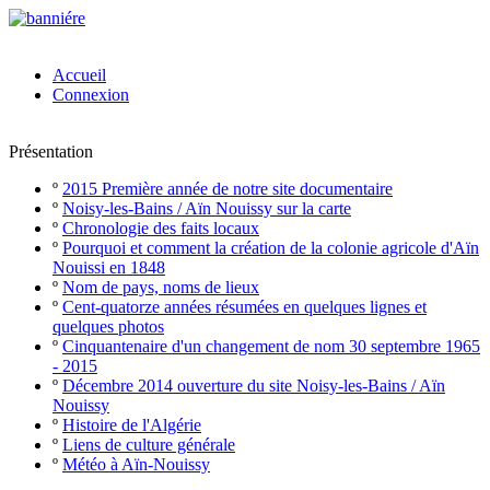
Accueil
Connexion
Présentation
º
2015 Première année de notre site documentaire
º
Noisy-les-Bains / Aïn Nouissy sur la carte
º
Chronologie des faits locaux
º
Pourquoi et comment la création de la colonie agricole d'Aïn
Nouissi en 1848
º
Nom de pays, noms de lieux
º
Cent-quatorze années résumées en quelques lignes et
quelques photos
º
Cinquantenaire d'un changement de nom 30 septembre 1965
- 2015
º
Décembre 2014 ouverture du site Noisy-les-Bains / Aïn
Nouissy
º
Histoire de l'Algérie
º
Liens de culture générale
º
Météo à Aïn-Nouissy