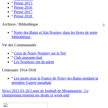
º
Presse 2015
º
Presse 2016
º
Presse 2017
º
Presse 2018
Archives / Bibliothèque

º
Noisy-les-Bains et Aïn-Nouissy dans les livres de notre
bibliothèque
Vie des Communautés
º
Ceux de Noisy Nouissy sur le Net
º
Club quarante-huit
º
Les Noiséens ont du talent
Centenaire 1914-1918
º
Les morts pour la France de Noisy-les-Bains pendant la
première Guerre mondiale
News 2011-01-26 Ligue de football de Mostaganem : Le
championnat reprend ses droits ce week-end