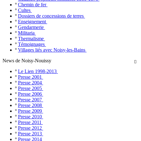
º
Chemin de fer
º
Cultes
º
Dossiers de concessions de terres
º
Enseignement
º
Gendarmerie
º
Militaria
º
Thermalisme
º
Témoignages
º
Villages liés avec Noisy-les-Bains
News de Noisy-Nouissy

º
Le Lien 1998-2013
º
Presse 2001
º
Presse 2004
º
Presse 2005
º
Presse 2006
º
Presse 2007
º
Presse 2008
º
Presse 2009
º
Presse 2010
º
Presse 2011
º
Presse 2012
º
Presse 2013
º
Presse 2014