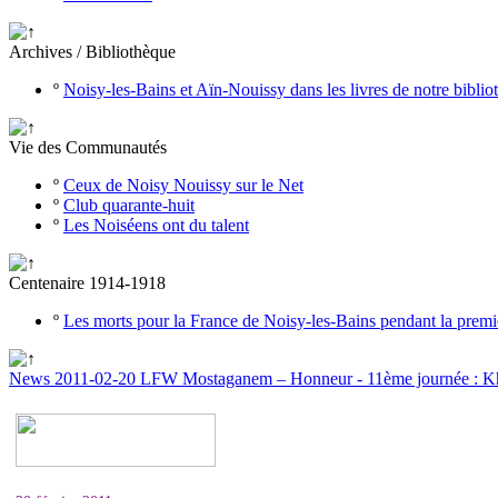
Archives / Bibliothèque
º
Noisy-les-Bains et Aïn-Nouissy dans les livres de notre bibli
Vie des Communautés
º
Ceux de Noisy Nouissy sur le Net
º
Club quarante-huit
º
Les Noiséens ont du talent
Centenaire 1914-1918
º
Les morts pour la France de Noisy-les-Bains pendant la prem
News 2011-02-20 LFW Mostaganem – Honneur - 11ème journée : Khei