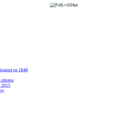
 Nouissi en 1848
s photos
- 2015
ssy