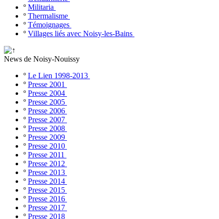
º
Militaria
º
Thermalisme
º
Témoignages
º
Villages liés avec Noisy-les-Bains
News de Noisy-Nouissy
º
Le Lien 1998-2013
º
Presse 2001
º
Presse 2004
º
Presse 2005
º
Presse 2006
º
Presse 2007
º
Presse 2008
º
Presse 2009
º
Presse 2010
º
Presse 2011
º
Presse 2012
º
Presse 2013
º
Presse 2014
º
Presse 2015
º
Presse 2016
º
Presse 2017
º
Presse 2018