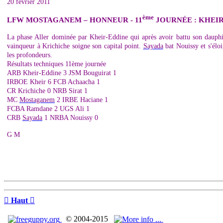
20 février 2011
ème
LFW MOSTAGANEM – HONNEUR - 11
JOURNÉE : KHEIR
La phase Aller dominée par Kheir-Eddine qui après avoir battu son dauphi
vainqueur à Krichiche soigne son capital point.
Sayada
bat Nouissy et s'él
les profondeurs.
Résultats techniques 11ème journée
ARB Kheir-Eddine 3 JSM Bouguirat 1
IRBOE Kheir 6 FCB Achaacha 1
CR Krichiche 0 NRB Sirat 1
MC
Mostaganem
2 IRBE Haciane 1
FCBA Ramdane 2 UGS Ali 1
CRB
Sayada
1 NRBA Nouissy 0
G M

Haut

© 2004-2015