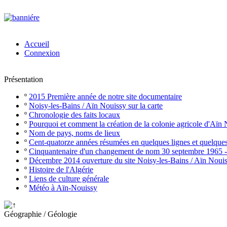
Accueil
Connexion
Présentation
º
2015 Première année de notre site documentaire
º
Noisy-les-Bains / Aïn Nouissy sur la carte
º
Chronologie des faits locaux
º
Pourquoi et comment la création de la colonie agricole d'Aïn
º
Nom de pays, noms de lieux
º
Cent-quatorze années résumées en quelques lignes et quelque
º
Cinquantenaire d'un changement de nom 30 septembre 1965 
º
Décembre 2014 ouverture du site Noisy-les-Bains / Aïn Noui
º
Histoire de l'Algérie
º
Liens de culture générale
º
Météo à Aïn-Nouissy
Géographie / Géologie