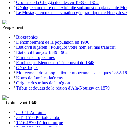
º
Grottes de la Chegga décrites en 1939 et 1952
º
Géologie sommaire de l'extrémité sud-ouest du plateau de M
º
Le Mostaganémois et la situation géographique de Noisy-les-
Peuplement
º
Biographies
º
Dénombrement de la population en 1906
º
Etat civil algérien : Pourquoi votre nom est mal transcrit
º
Etat civil français 1849-1962
º
Familles européennes
º
Familles parisiennes du 15e convoi de 1848
º
Généalogies
º
Mouvement de la population européenne, statistiques 1852-1
º
Noms de famille algériens
º
Origine des tribus de la région
º
Tribus et douars de la région d'Aïn-Nouissy en 1879
Histoire avant 1848
º
....-641 Antiquité
º
.641-1516 Période arabe
º
1516-1830 Période turque