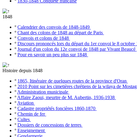
º
1830-1848 Conquête française
1848
º
Calendrier des convois de 1848-1849
º
Chant des colons de 1848 au départ de Paris
º
Convois et colons de 1848
º
Discours prononcés lors du départ du 1er convoi le 8 octobr
º
Journal d'un colon du 12e convoi de 1848 par Vivant Beaucé
º
Pour en savoir un peu plus sur 1848
Histoire depuis 1848
º
1865, Itinéraire de quelques routes de la province d'Oran
º
2010 Point sur les cimetières chrétiens de la wilaya de Most
º
Administration municipale
º
Affaire Zaoui, meurtre de M. Aubertin, 1936-1938
º
Aviation
º
Cadastre propriétés foncières 1860-1870
º
Chemin de fer
º
Cultes
º
Dossiers de concessions de terres
º
Enseignement
º
Gendarmerie