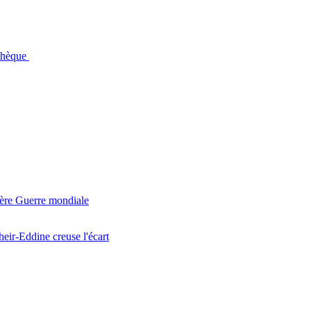
othèque
ière Guerre mondiale
r-Eddine creuse l'écart